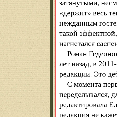
затянутыми, несм
«держит» весь те
нежданным госте
такой эффектной,
нагнетался саспен
Роман Гедеоно
лет назад, в 2011
редакции. Это д
С момента перв
переделывался, д
редактировала Ел
редакция не кажет