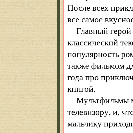
После всех прик
все самое вкусное
Главный герой
классический текс
популярность рома
также фильмом д
года про приключ
книгой.
Мультфильмы м
телевизору, и, чт
мальчику приходи