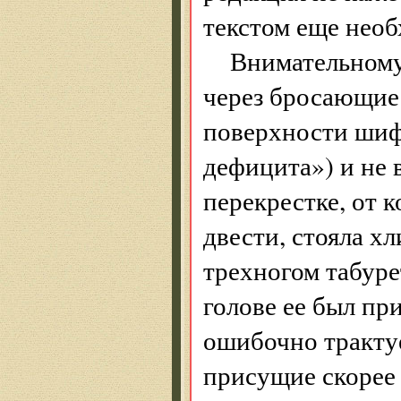
текстом еще необ
Внимательному
через бросающиес
поверхности шиф
дефицита») и не 
перекрестке, от 
двести, стояла хл
трехногом табуре
голове ее был пр
ошибочно тракту
присущие скорее