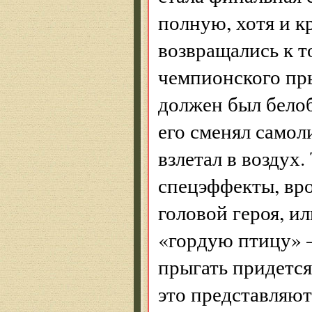
полную, хотя и к
возвращались к т
чемпионского пры
должен был бело
его сменял само
взлетал в воздух
спецэффекты, вро
головой героя, и
«гордую птицу» —
прыгать придется
это представляю