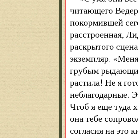
читающего Ведер
покормившей сег
расстроенная, Л
раскрытого сцена
экземпляр. «Меня
грубым рыдающим
растила! Не я го
неблагодарные. Эт
Чтоб я еще туда х
она тебе сопрово
согласия на это 