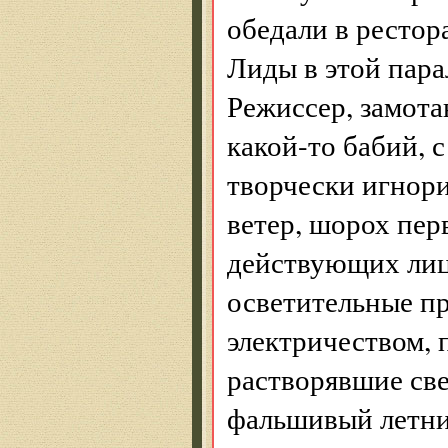
обедали в рестор
Лиды в этой пара
Режиссер, замота
какой-то бабий, с
творчески игнор
ветер, шорох пер
действующих лиц 
осветительные п
электричеством, 
растворявшие све
фальшивый летний