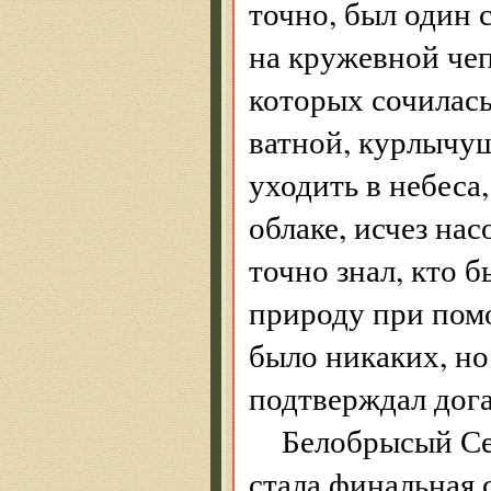
точно, был один
на кружевной чеп
которых сочилас
ватной, курлычущ
уходить в небеса
облаке, исчез на
точно знал, кто 
природу при помо
было никаких, н
подтверждал дога
Белобрысый Се
стала финальная 