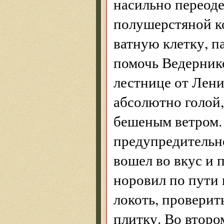
насильно переоде
полушерстяной к
ватную клетку, п
помочь Ведерник
лестнице от Лен
абсолютно голой
бешеным ветром. 
предупредительно
вошел во вкус и п
норовил по пути 
локоть, проверит
плитку. Во второ