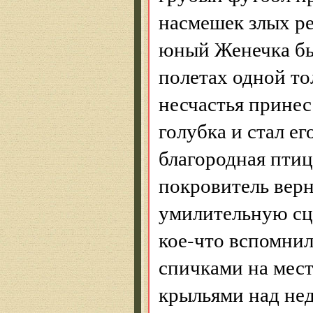
насмешек злых ре
юный Женечка был
полетах одной то
несчастья принес
голубка и стал ег
благородная птиц
покровитель верн
умилительную сц
кое-что вспомни
спичками на мес
крыльями над не