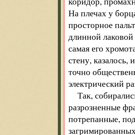
коридор, промах
На плечах у борц
просторное пальт
длинной лаковой 
самая его хромот
стену, казалось,
точно обществен
электрический ра
Так, собиралис
разрозненные фр
потрепанные, под
загримированных