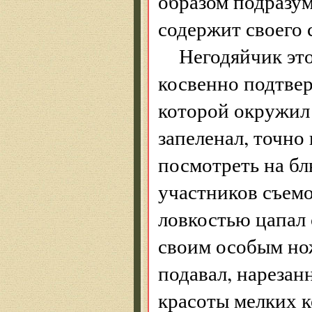
образом подразум
содержит своего 
Негодяйчик это
косвенно подтвер
которой окружил 
запеленал, точно
посмотреть на бл
участников съемо
ловкостью цапал 
своим особым но
подавал, нарезан
красоты мелких 