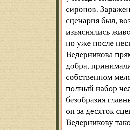
сиропов. Заражен
сценария был, во
изъяснялись жив
но уже после нес
Ведерникова пря
добра, принималис
собственном мело
полный набор че
безобразия главн
он за десяток сце
Ведерникову тако