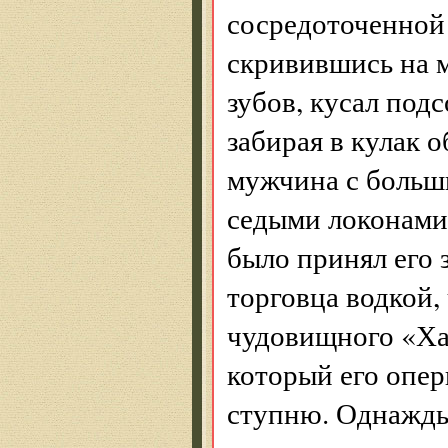
сосредоточенной 
скривившись на 
зубов, кусал под
забирая в кулак
мужчина с больш
седыми локонами
было принял его 
торговца водкой,
чудовищного «Хам
который его опер
ступню. Однажды