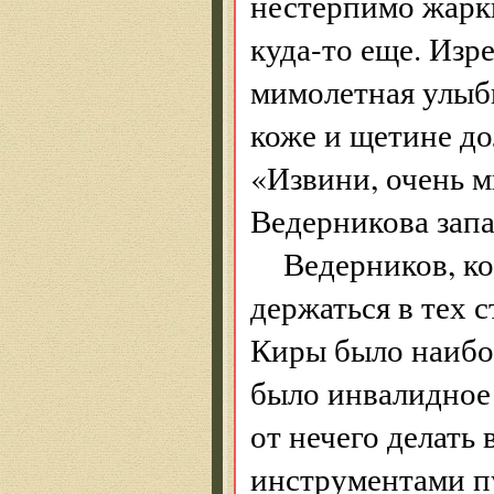
нестерпимо жарк
куда-то еще. Изр
мимолетная улыбк
коже и щетине д
«Извини, очень м
Ведерникова запа
Ведерников, ко
держаться в тех 
Киры было наибол
было инвалидное 
от нечего делат
инструментами п