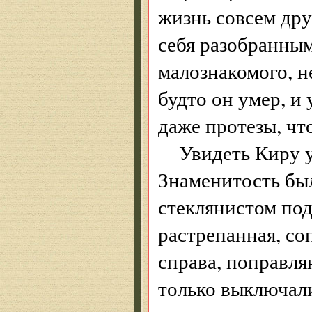
жизнь совсем дру
себя разобранным
малознакомого, н
будто он умер, и 
даже протезы, чт
Увидеть Киру у
Знаменитость был
стеклянистом по
растрепанная, со
справа, поправл
только выключали