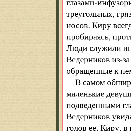
глазами-инфузор
треугольных, гря
носов. Киру всегд
пробираясь, прот
Люди служили ин
Ведерников из-за
обращенные к нем
В самом обширн
маленькие девушк
подведенными гла
Ведерников увида
голов ее, Киру, в