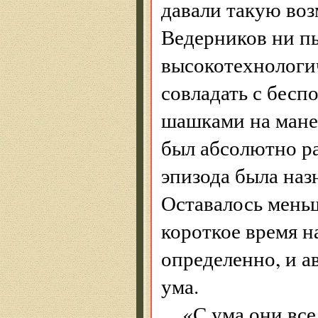
давали такую воз
Ведерников ни пы
высокотехнологич
совладать с бесп
шашками на мане
был абсолютно р
эпизода была назн
Оставалось меньш
короткое время 
определенно, и а
ума.
«С ума они все