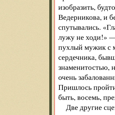
изобразить, будт
Ведерникова, и б
спутывались. «Гл
лужу не ходи!» —
пухлый мужик с м
сердечника, бывш
знаменитостью, 
очень забалованн
Пришлось пройти
быть, восемь, пр
Две другие сце