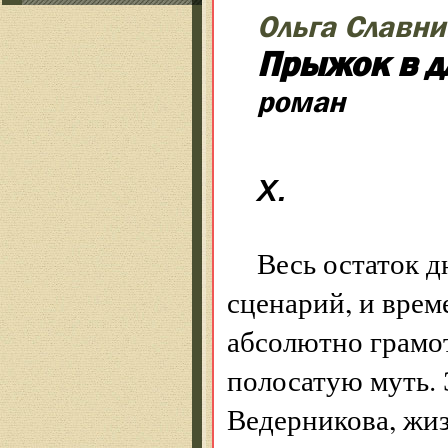
Ольга Славн
Прыжок в д
роман
X.
Весь остаток д
сценарий, и врем
абсолютно грамот
полосатую муть. 
Ведерникова, жиз