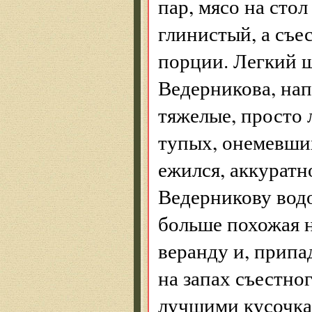
пар, мясо на сто
глинистый, а съе
порции. Легкий 
Ведерникова, нап
тяжелые, просто 
тупых, онемевших
ежился, аккуратн
Ведерникову вод
больше похожая н
веранду и, припа
на запах съестно
лучшими кусочка