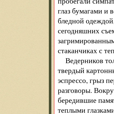
пробегали симпа
глаз бумагами и 
бледной одеждой
сегодняшних съем
загримированным
стаканчиках с те
Ведерников тол
твердый картонны
эспрессо, грыз п
разговоры. Вокру
бередившие памят
теплыми глазкам