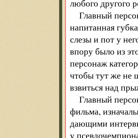
любого другого р
Главный персо
напитанная губка.
слезы и пот у нег
впору было из эт
персонаж категор
чтобы тут же не 
взвиться над пры
Главный персон
фильма, изначаль
дающими интерв
у псевдочемпиона