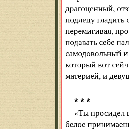
драгоценный, от
подлецу гладить 
перемигивая, про
подавать себе па
самодовольный и
который вот сейч
материей, и девуш
* * *
«Ты просидел в
белое принимаеш