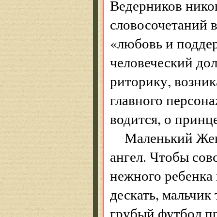
Ведерников никог
словосочетаний в
«любовь и поддер
человеческий до
риторику, возник
главного персон
водится, о принце
Маленький Жен
ангел. Чтобы совс
нежного ребенка
дескать, мальчик
грубый футбол пр