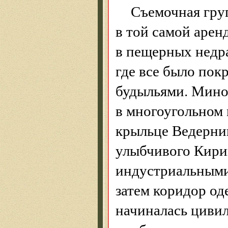
Съемочная груп
в той самой арен
в пещерных недра
где все было по
будыльями. Мино
в многоугольном
крыльце Ведерник
улыбчивого Кирин
индустриальными
затем коридор од
начиналась цивил