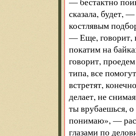
— бестактно пои
сказала, будет, 
костлявым подбо
— Еще, говорит, 
покатим на байка
говорит, проедем
типа, все помогут
встретят, конечно
делает, не снима
ты врубаешься, о
понимаю», — рас
глазами по делов