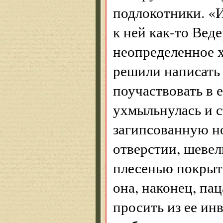
подлокотники. «
к ней как-то Веде
неопределенное 
решили написать
поучаствовать в 
ухмыльнулась и с
загипсованную но
отверстии, шеве
плесенью покрыт
она, наконец, па
просить из ее ин