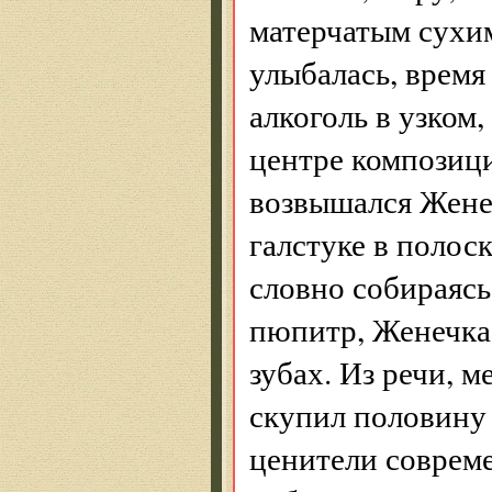
матерчатым сухим
улыбалась, время
алкоголь в узком
центре композиц
возвышался Женеч
галстуке в полос
словно собираясь
пюпитр, Женечка 
зубах. Из речи, 
скупил половину 
ценители совреме