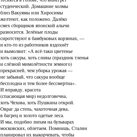
студенческий. Домашние холмы
близ Вакуямы или Хиросимы
желтеют, как положено. Далёко
смех сборщиков японской алычи
разносится. Зелёные плоды
сиротствуют в бамбуковых корзинах, —
и кто-то из работников вздохнёт
и вымолвит: «А всё-таки цветенье
хоть сакуры, хоть сливы (праздник тленья
и слёзной мимолётности земного)
прекрасней, чем уборка урожая —
не забывай, что сакура вообще
бесплодна и тем более бессмертна».
И вправду, красота
(спасающая мир) недолговечна,
хоть Чехова, хоть Пушкина открой.
Овраг да степь, чахоточная дева,
в багрец и золото одетые леса.
И мы, подобно липам на бульварах
московских, облетаем. Помнишь, Сталин
планировал их выкорчевать, чтобы