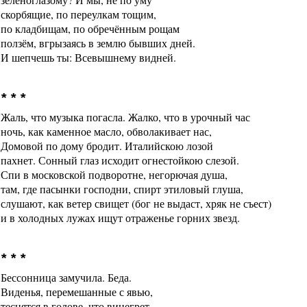
скорбящие, по переулкам тощим,
по кладбищам, по обречённым рощам
ползём, вгрызаясь в землю бывших дней.
И шепчешь ты: Всевышнему видней.
* * *
Жаль, что музыка погасла. Жалко, что в урочный час
ночь, как каменное масло, обволакивает нас,
Домовой по дому бродит. Италийскою лозой
пахнет. Сонный глаз исходит огнестойкою слезой.
Спи в московской подворотне, негорючая душа,
там, где пасынки господни, спирт этиловый глуша,
слушают, как ветер свищет (бог не выдаст, хряк не съест)
и в холодных лужах ищут отраженье горних звезд.
* * *
Бессонница замучила. Беда.
Виденья, перемешанные с явью,
теснятся в голове, что винегрет