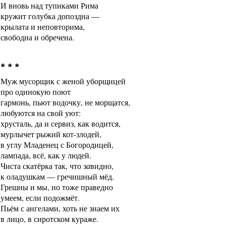
И вновь над тупиками Рима
кружит голубка допоздна —
крылата и неповторима,
свободна и обречена.
* * *
Муж мусорщик с женой уборщицей
про одинокую поют
гармонь, пьют водочку, не морщатся,
любуются на свой уют:
хрусталь, да и сервиз, как водится,
мурлычет рыжий кот-злодей,
в углу Младенец с Богородицей,
лампада, всё, как у людей.
Чиста скатёрка так, что з
а
видно,
к оладушкам — гречишный мёд.
Грешны и мы, но тоже праведно
умеем, если подожмёт.
Пьём с ангелами, хоть не знаем их
в лицо, в сиротском кураже.