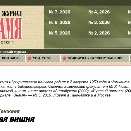
№ 7, 2026
№ 4, 2026
№
№ 6, 2026
№ 3, 2026
№
№ 5, 2026
№ 2, 2026
№
ический журнал
КОНТАКТЫ
СОЦ. СЕТИ
ПОДПИСКА и РАСПРОСТРАНЕНИЕ
ахыт Шукуруллаевич Кенжеев родился 2 августа 1950 года в Чимкент
ыка, мать библиотекарем. Окончил химический факультет МГУ. Поэт, 
ремий, в том числе премии «Антибукер» (2000), «Русской премии» (2
урнале «Знамя» — № 5, 2016. Живет в Нью-Йорке и в Москве.
Кенжеев
ая вишня