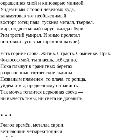
окрашенная хной и киноварью мнимой.
Уйдём и мы с тобой неведомо куда,
запамятовав тот необъяснимый
восторг (отец паял, тускнел металл, твердел,
мир, подростковый парус, жаждал бури.
Рим третий умирал. И мимо пролетал
почтовый гусь в застиранной лазури).
Есть горние слова: Жизнь. Страсть. Сомненье. Прах.
Философ мой, ты знаешь, всё едино,
Пока плывут в гранитных берегах
разрозненные тютчевские льдины.
Незваным пламенем, то плача, то ропща,
уйдём и мы, предвечному на зависть.
Так молча теплится церковная свеча —
ни вычесть тьмы, ни света не добавить.
* * *
Глагол времён, металла скрип,
ветшающий четырёхстопный