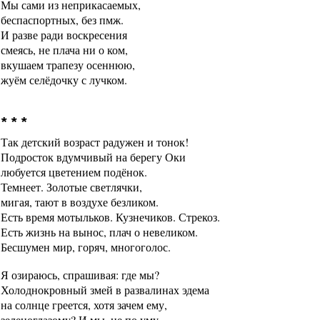
Мы сами из неприкасаемых,
беспаспортных, без пмж.
И разве ради воскресения
смеясь, не плача ни о ком,
вкушаем трапезу осеннюю,
жуём селёдочку с лучком.
* * *
Так детский возраст радужен и тонок!
Подросток вдумчивый на берегу Оки
любуется цветением подёнок.
Темнеет. Золотые светлячки,
мигая, тают в воздухе безликом.
Есть время мотыльков. Кузнечиков. Стрекоз.
Есть жизнь на вынос, плач о невеликом.
Бесшумен мир, горяч, многоголос.
Я озираюсь, спрашивая: где мы?
Холоднокровный змей в развалинах эдема
на солнце греется, хотя зачем ему,
зеленоглазому? И мы, не по уму