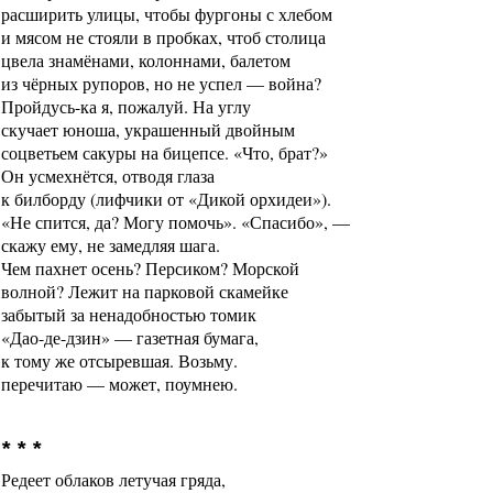
расширить улицы, чтобы фургоны с хлебом
и мясом не стояли в пробках, чтоб столица
цвела знамёнами, колоннами, балетом
из чёрных рупоров, но не успел — война?
Пройдусь-ка я, пожалуй. На углу
скучает юноша, украшенный двойным
соцветьем сакуры на бицепсе. «Что, брат?»
Он усмехнётся, отводя глаза
к билборду (лифчики от «Дикой орхидеи»).
«Не спится, да? Могу помочь». «Спасибо», —
скажу ему, не замедляя шага.
Чем пахнет осень? Персиком? Морской
волной? Лежит на парковой скамейке
забытый за ненадобностью томик
«Дао-де-дзин» — газетная бумага,
к тому же отсыревшая. Возьму.
перечитаю — может, поумнею.
* * *
Редеет облаков летучая гряда,