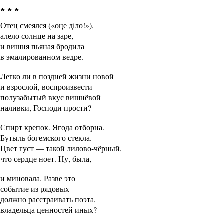
* * *
Отец смеялся («оце дiло!»),
алело солнце на заре,
и вишня пьяная бродила
в эмалированном ведре.
Легко ли в поздней жизни новой
и взрослой, воспроизвести
полузабытый вкус вишнёвой
наливки, Господи прости?
Спирт крепок. Ягода отборна.
Бутыль богемского стекла.
Цвет густ — такой лилово-чёрный,
что сердце ноет. Ну, была,
и миновала. Разве это
событие из рядовых
должно расстраивать поэта,
владельца ценностей иных?