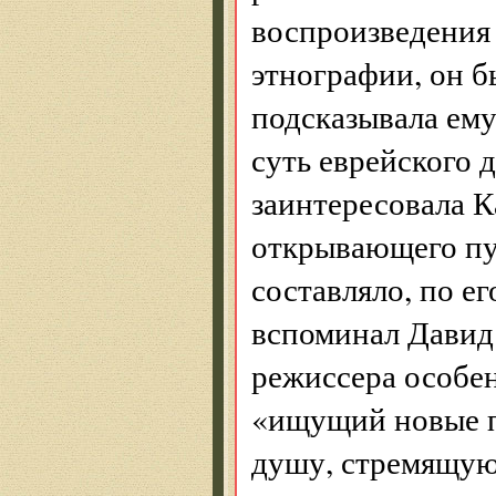
воспроизведения 
этнографии, он б
подсказывала ему
суть еврейского 
заинтересовала К
открывающего пут
составляло, по е
вспоминал Давид 
режиссера особен
«ищущий новые п
душу, стремящую