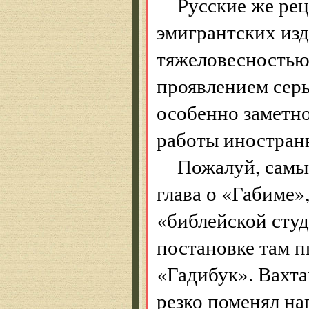
Русские же ре
эмигрантских изд
тяжеловесностью,
проявлением серь
особенно заметно
работы иностранн
Пожалуй, самы
глава о «Габиме»
«библейской студ
постановке там п
«Гадибук». Вахта
резко поменял на