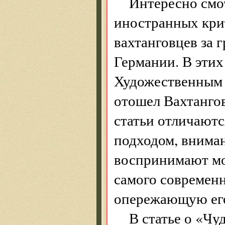
Интересно смот
иностранных крит
вахтанговцев за 
Германии. В этих
Художественным т
отошел Вахтангов
статьи отличают
подходом, вниман
воспринимают мо
самого современн
опережающую ег
В статье о «Чу