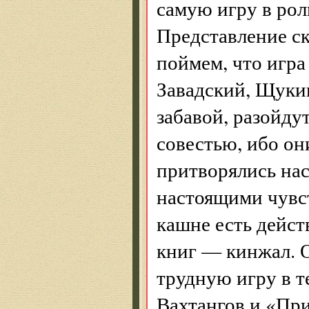
самую игру в рол
Представление с
поймем, что игра
Завадский, Щукин
забавой, разойду
совестью, ибо он
притворялись нас
настоящими чувст
кашне есть дейст
книг — кинжал. О
трудную игру в т
Вахтангов и «При