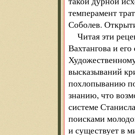
такой дурной исх
темперамент трат
Соболев. Открыти
Читая эти реце
Вахтангова и его
Художественному 
высказываний кр
похлопыванию по
знанию, что возмо
системе Станислав
поисками молодой
и существует в м