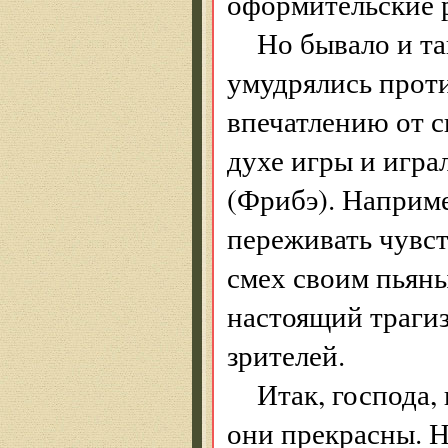
оформительские 
Но бывало и та
умудрялись прот
впечатлению от с
духе игры и игра
(Фрибэ). Наприме
переживать чувст
смех своим пьяны
настоящий трагиз
зрителей.
Итак, господа
они прекрасны. Н