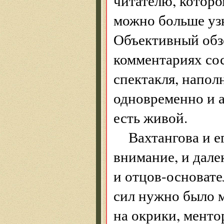
читателю, которо
можно больше узн
Объективный обз
комментариях со
спектакля, напол
одновременно и а
есть живой.
Вахтангова и 
внимание, и дале
и отцов-основате
сил нужно было 
на окрики, менто