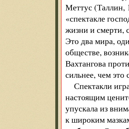
Меттус (Таллин, 
«спектакле госпо
жизни и смерти, 
Это два мира, од
обществе, возни
Вахтангова прот
сильнее, чем это 
Спектакли игра
настоящим цените
упускала из вним
к широким мазкам