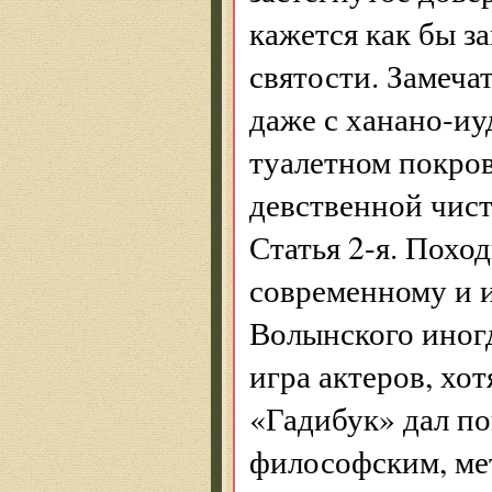
кажется как бы з
святости. Замеча
даже с ханано-иу
туалетном покров
девственной чист
Статья 2-я. Похо
современному и 
Волынского иногд
игра актеров, хот
«Гадибук» дал по
философским, ме