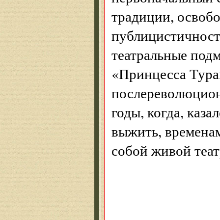
традиции, освобо
публицистичности
театральные под
«Принцесса Туран
послереволюцион
годы, когда, каза
выжить, временам
собой живой теат