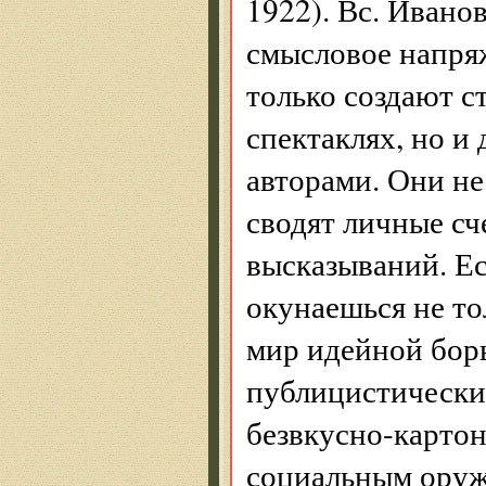
1922). Вс. Ивано
смысловое напряж
только создают с
спектаклях, но 
авторами. Они не
сводят личные сч
высказываний. Ес
окунаешься не то
мир идейной борь
публицистически
безвкусно-карто
социальным оруж