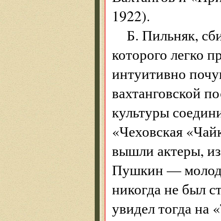
1922).
Б. Пильняк, сб
которого легко п
интуитивно почу
вахтангов­ской п
культуры соедин
«Чеховская «Чайк
вышли актеры, и
Пушкин — молодо
никогда не был с
увидел тогда на