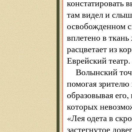
констатировать в
там видел и слыш
освобожденном с
вплетено в ткань 
расцветает из ко
Еврейский театр. 
Волынский точ
помогая зрителю 
образовывая его, 
которых невозмож
«Лея одета в скр
застегнутое дове