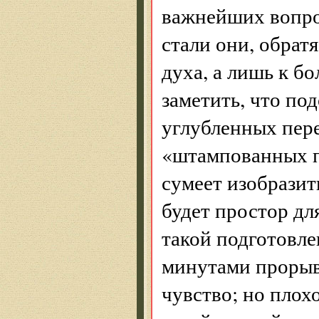
важнейших вопро
стали они, обрат
духа, а лишь к б
заметить, что по
углубленных пер
«штампованных п
сумеет изобразить
будет простор дл
такой подготовле
минутами прорыв
чувство; но плох