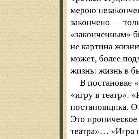
мерою незаконче
закончено — толь
«законченным» бы
не картина жизни
может, более под
жизнь: жизнь в б
В постановке 
«игру в театр». 
постановщика. О
Это ироническое 
театра»… «Игра в