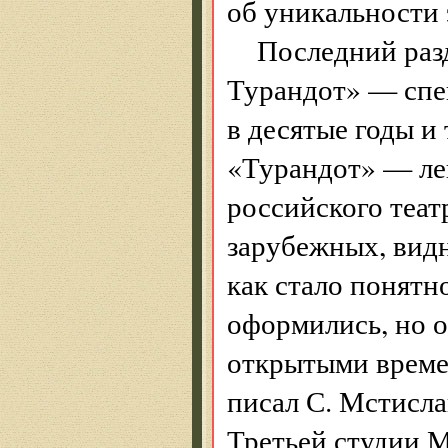
об уникальности 
Последний раз
Турандот» — спе
в десятые годы и 
«Турандот» — лег
российского теат
зарубежных, видно
как стало понятн
оформились, но 
открытыми време
писал С. Мстисла
Третьей студии М