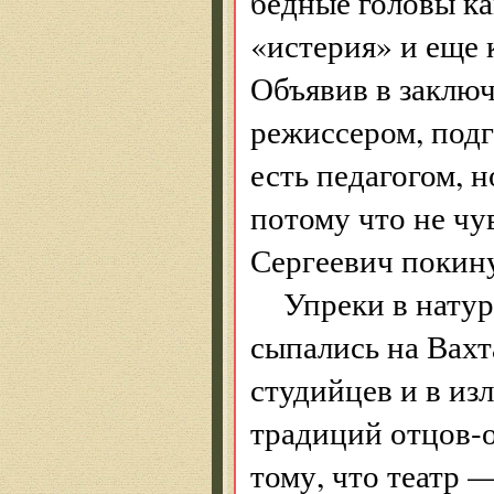
бедные головы к
«истерия» и еще 
Объявив в заключ
режиссером, под
есть педагогом, 
потому что не чу
Сергеевич покину
Упреки в нату
сыпались на Вахт
студийцев и в из
традиций отцов-
тому, что театр 