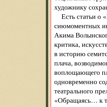
художнику сохра
Есть статьи о 
сиюмоментных ин
Акима Волынског
критика, искусст
в историю семитс
плача, возводимо
воплощающего пл
одновременно со
театрального пре
«Обращаясь… к те