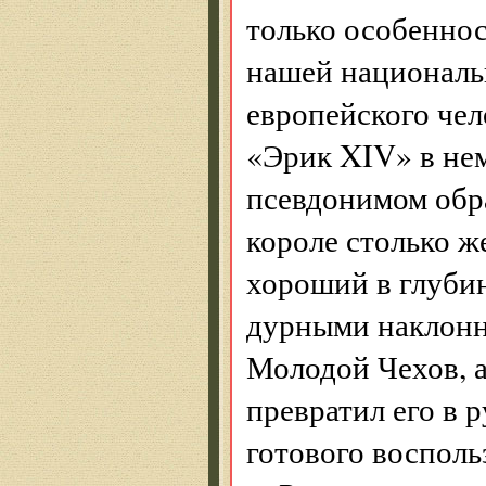
только особеннос
нашей националь
европейского чел
«Эрик XIV» в нем
псевдонимом обра
короле столько же
хороший в глубин
дурными наклонн
Молодой Чехов, а
превратил его в р
готового восполь