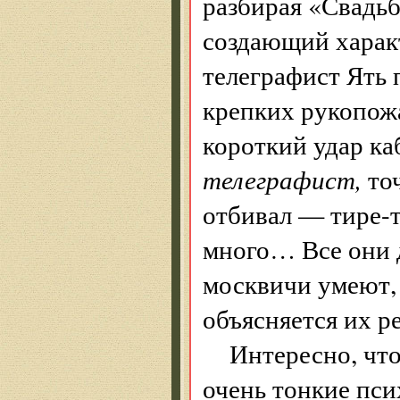
разбирая «Свадьб
создающий характ
телеграфист Ять 
крепких рукопожа
короткий удар ка
телеграфист,
точ
отбивал — тире-т
много… Все они 
москвичи умеют, 
объясняется их р
Интересно, что
очень тонкие пси