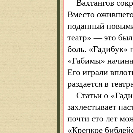
Вахтангов сокр
Вместо ожившего 
поданный новыми
театр» — это был
боль. «Гадибук» 
«Габимы» начинал
Его играли вплоть
раздается в театр
Статьи о «Гад
захлестывает нас
почти сто лет мо
«Крепкое библейс