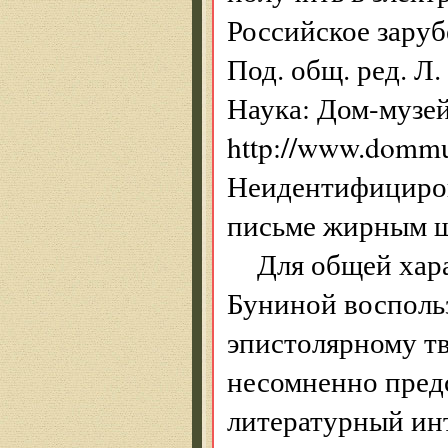
Российское заруб
Под. общ. ред. Л
Наука: Дом-музе
http://www.dommu
Неидентифициров
письме жирным 
Для общей хар
Буниной воспольз
эпистолярному тв
несомненно пред
литературный инт