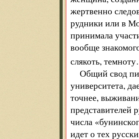
жертвенно следов
рудники или в Мо
принимала участи
вообще знакомого
слякоть, темнот
Общий свод пи
университета, да
точнее, выживани
представителей р
числа «бунинског
идет о тех русск