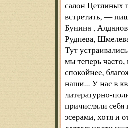
салон Цетлиных 
встретить, — пи
Бунина , Алданов
Руднева, Шмелева
Тут устраивались
мы теперь часто,
спокойнее, благо
наши... У нас в 
литературно-поли
причисляли себя 
эсерами, хотя и 
деятельности уже