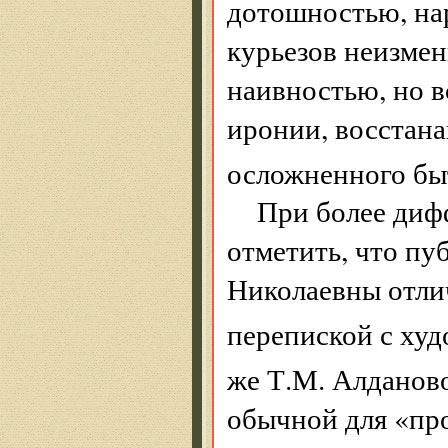
дотошностью, нар
курьезов неизмен
наивностью, но в
иронии, восстана
осложненного бы
При более диф
отметить, что пу
Николаевны отлич
перепиской с ху
же Т.М. Алданов
обычной для «пр