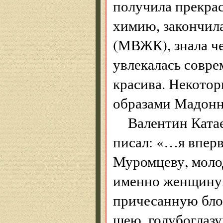
получила прекрас
химию, закончил
(МВЖК), знала че
увлекалась совре
красива. Некотор
образами Мадонн
Валентин Ката
писал: «…я впер
Муромцеву, мол
именно женщину,
причесанную бло
шею, голубоглазу