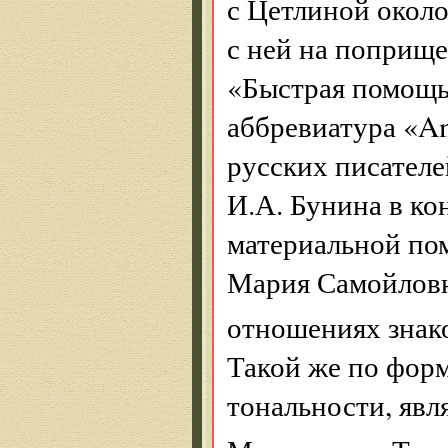
с Цетлиной около 
с ней на поприще
«Быстрая помощ
аббревиатура «Am
русских писателе
И.А. Бунина в ко
материальной по
Мария Самойловна
отношениях знак
Такой же по форм
тональности, явл