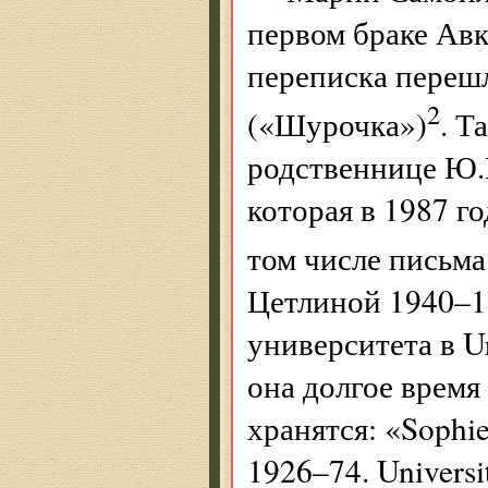
первом браке Авк
переписка переш
2
(«Шурочка»)
. Т
родственнице Ю.В
которая в 1987 г
том числе письма
Цетлиной 1940–1
университета в U
она долгое время
хранятся: «Sophie
1926–74. Universit