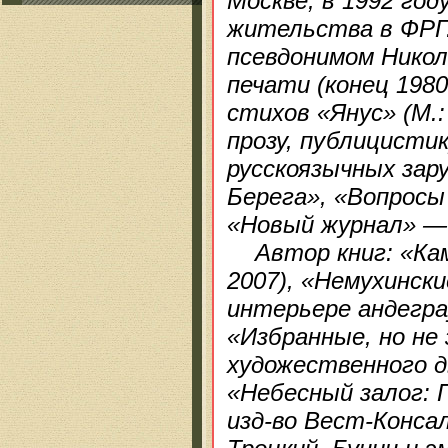
Москве, в 1992 го
жительства в ФРГ.
псевдонимом Никол
печати (конец 1980
стихов «Янус» (М.:
прозу, публицистик
русскоязычных зар
Берега», «Вопросы
«Новый журнал» — см
Автор книг: «Камн
2007), «Немухинск
интерьере андеграу
«Избранные, но не
художественного дв
«Небесный залог: 
изд-во Вест-Консал