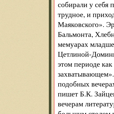
собирали у себя 
трудное, и прихо
Маяковского». Эр
Бальмонта, Хлебн
мемуарах младше
Цетлиной-Доминик
этом периоде как
захватывающем».
подобных вечерах
пишет Б.К. Зайце
вечерам литерату
большим столом в