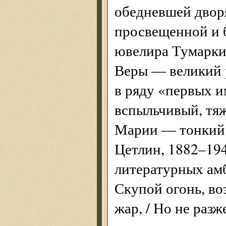
обедневшей двор
просвещенной и б
ювелира Тумарки
Веры — великий р
в ряду «первых 
вспыльчивый, тяж
Марии — тонкий
Цетлин, 1882–194
литературных амб
Скупой огонь, во
жар, / Но не разж