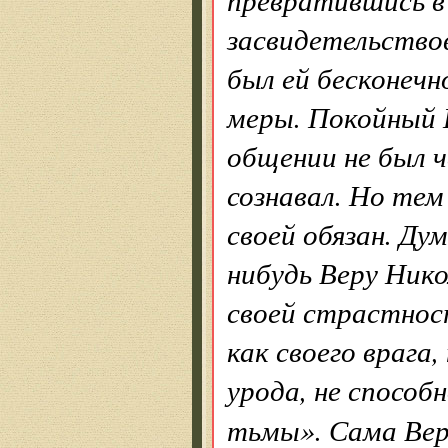
засвидетельствов
был ей бесконечн
меры. Покойный 
общении не был ч
сознавал. Но тем
своей обязан. Ду
нибудь Веру Никол
своей страстност
как своего врага,
урода, не способ
тьмы». Сама Вер