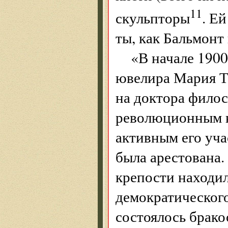
11
скульпторы
. Е
ты, как Бальмон
«В начале 1900
ювелира Мария Т
на доктора филос
революционным к
активным его уч
была арестована.
крепости находил
демократического
состоялось брак