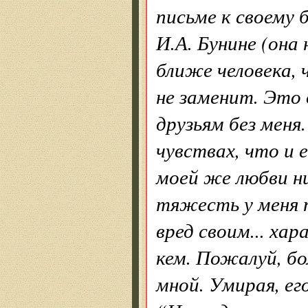
письме к своему
И.А. Бунине (она
ближе человека, ч
не заменит. Это 
друзьям без меня
чувствах, что и 
моей же любви ни
тяжесть у меня 
вред своим... ха
кем. Пожалуй, бо
мной. Умирая, ег