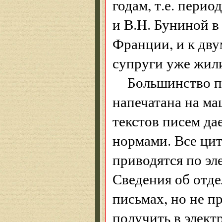
годам, т.е. пери
и В.Н. Буниной в
Франции, и к дву
супруги уже жил
Большинство п
напечатана на м
текстов писем да
нормами. Все ци
приводятся по эл
Сведения об отд
письмах, но не 
получить в элект