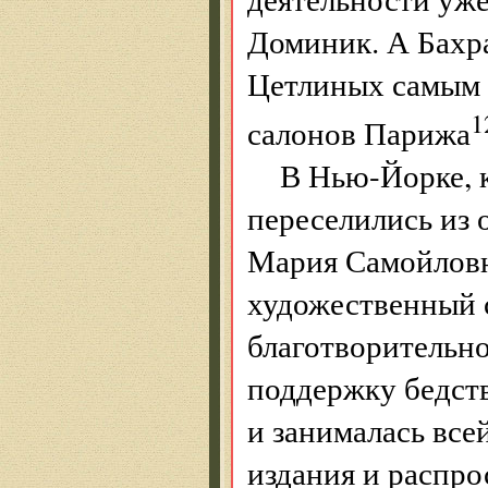
Доминик. А Бахр
Цетлиных самым 
1
салонов Парижа
В Нью-Йорке, 
переселились из
Мария Самойловн
художественный с
благотворительно
поддержку бедст
и занималась все
издания и распро