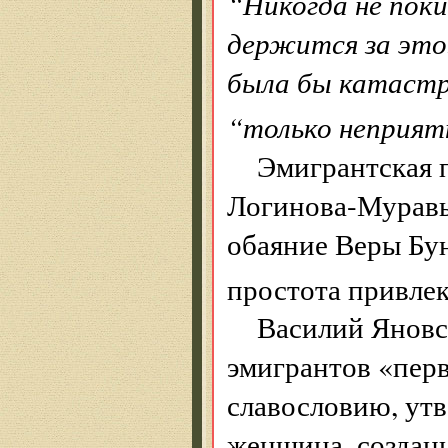
“Никогда не поки
держится за это.
была бы катастро
“только неприя
Эмигрантская 
Логинова-Муравье
обаяние Веры Бун
простота привлек
Василий Яновс
эмигрантов «перв
славословию, утв
женщина, созданн