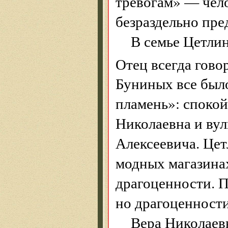
тревогам» — чел
безраздельно пре
В семье Цетли
Отец всегда гово
Буниных все было
пламень»: споко
Николаевна и вул
Алексеевича. Цет
модных магазина
драгоценности. П
но драгоценности
Вера Николаев