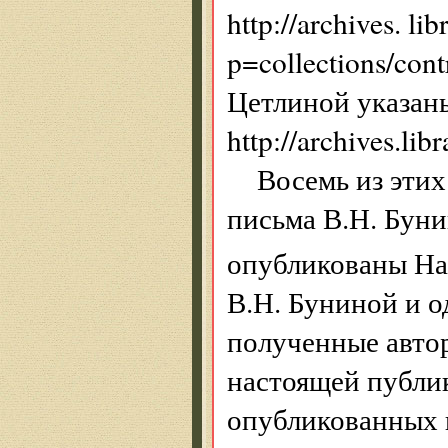
http://archives. lib
p=collections/co
Цетлиной указаны
http://archives.lib
Восемь из этих
письма В.Н. Буни
опубликованы Н
В.Н. Буниной и о
полученные авто
настоящей публик
опубликованных п