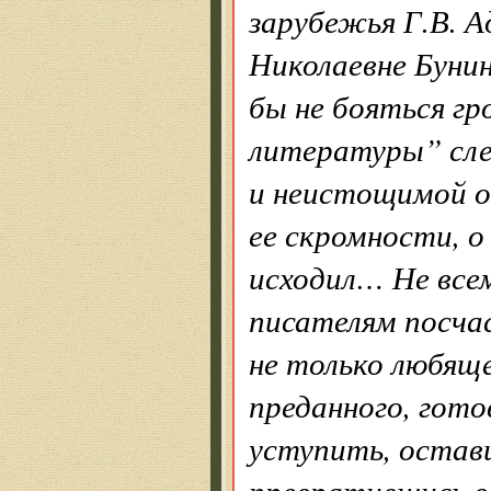
зарубежья Г.В. А
Николаевне Бунин
бы не бояться гр
литературы” след
и неистощимой о
ее скромности, о
исходил… Не все
писателям посча
не только любяще
преданного, гото
уступить, остав
превратившись в 