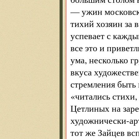
— ужин московски
тихий хозяин за в
успевает с кажды
все это и приветл
ума, несколько г
вкуса художестве
стремления быть к
«читались стихи, 
Цетлиных на заре
художнически-арт
тот же Зайцев вс