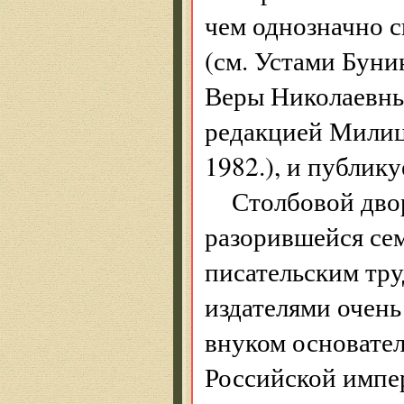
чем однозначно с
(см. Устами Буни
Веры Николаевны
редакцией Милицы
1982.), и публик
Столбовой дво
разорившейся сем
писательским тру
издателями очень
внуком основате
Российской импе