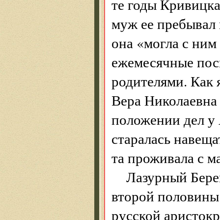
те годы Кривицка
муж ее пребывал 
она «могла с ним
ежемесячные пос
родителями. Как 
Вера Николаевна 
положении дел у 
старалась навеща
та проживала с м
Лазурный Берег
второй половины
русской аристокр