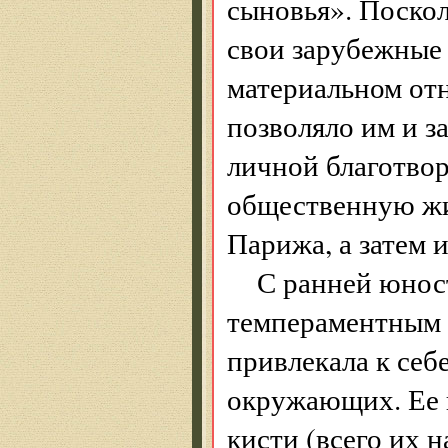
сыновья». Поско
свои зарубежные 
материальном от
позволяло им и з
личной благотво
общественную жи
Парижа, а затем 
С ранней юнос
темпераментным 
привлекала к себ
окружающих. Ее 
кисти (всего их н