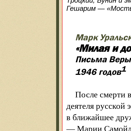
Троцкий, Бунин и э
Гешарим — «Мосты
Марк Уральс
«Милая и д
Письма Веры
1
1946 годов
После смерти 
деятеля русской 
в ближайшее дру
— Марии Самойло