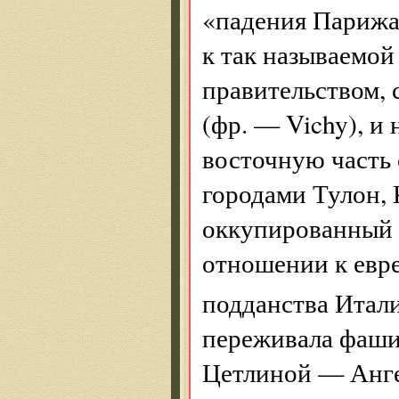
«падения Парижа
к так называемой
правительством, 
(фр. — Vichy), и
восточную часть
городами Тулон, 
оккупированный 
отношении к евре
подданства Итал
переживала фаши
Цетлиной — Анге