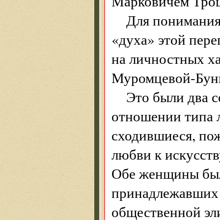
Марковичем Тро
Для понимания 
«духа» этой пере
на личностных ха
Муромцевой-Бун
Это были два 
отношении типа л
сходившиеся, пож
любви к искусств
Обе женщины был
принадлежавших 
общественной эл