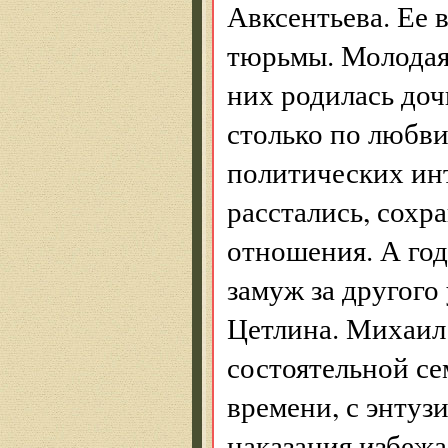
Авксентьева. Ее 
тюрьмы. Молодая 
них родилась доч
столько по любви
политических инт
расстались, сохр
отношения. А го
замуж за другого
Цетлина. Михаил
состоятельной се
времени, с энтуз
наказания избежа