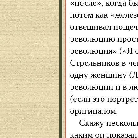
«после», когда б
потом как «желе
отвешивал пощеч
революцию прост
революция» («Я с
Стрельников в че
одну женщину (Ла
революции и в л
(если это портре
оригиналом.
Скажу нескольк
каким он показан