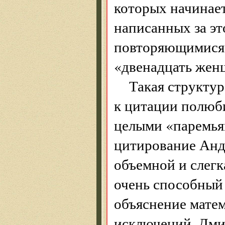
которых начинает
написанных за эт
повторяющимися 
«двенадцать жен
Такая структур
к цитации полюб
целыми «паремьям
цитирование Андр
объемной и слегк
очень способный
объяснение матем
исключений. Дми