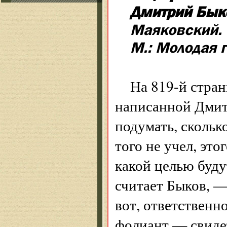
Дмитрий Бык
Маяковский. 
М.: Молодая 
На 819-й стра
написанной Дмит
подумать, скольк
того не учел, это
какой целью буду
считает Быков, —
вот, ответственн
фолиант — свиде