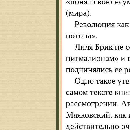
«понял свою неум
(мира).
Революция как 
потопа».
Лиля Брик не 
пигмалионам» и в
подчинялись ее 
Одно такое ут
самом тексте кни
рассмотрении. Ав
Маяковский, как 
действительно оч