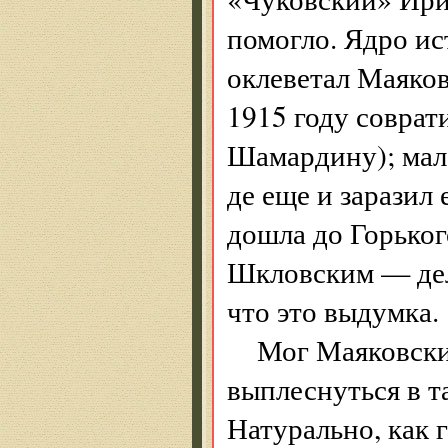
помогло. Ядро ис
оклеветал Маяковс
1915 году соврат
Шамардину); мало
де еще и заразил
дошла до Горьког
Шкловским — дел
что это выдумка.
Мог Маяковски
выплеснуться в т
Натурально, как 