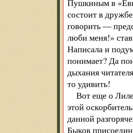
Пушкиным в «Евг
состоит в дружбе
говорить — предс
люби меня!» став
Написала и подум
понимает? Да пон
дыхания читателя
то удивить!
Вот еще о Лиле
этой оскорбитель
данной разгоряч
Быков присоединя