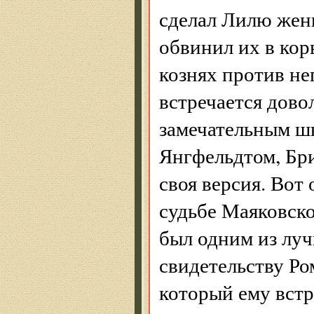
сделал Лилю женщ
обвинил их в кор
кознях против не
встречается довол
замечательным ш
Янгфельдтом, Бри
своя версия. Вот 
судьбе Маяковско
был одним из луч
свидетельству Р
который ему встре