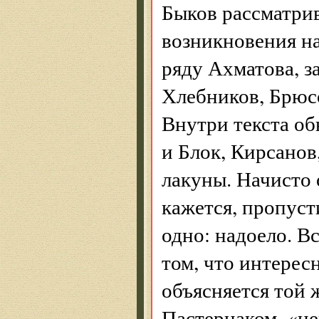
Быков рассматрив
возникновения на
ряду Ахматова, з
Хлебников, Брюсо
Внутри текста о
и Блок, Кирсанов
лакуны. Начисто 
кажется, пропусти
одно: надоело. В
том, что интерес
объясняется той 
Пастернаком, «н