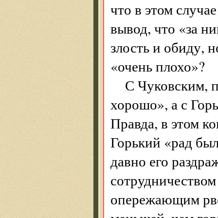
что в этом случае
вывод, что «за н
злость и обиду, н
«очень плохо»?
С Чуковским, п
хорошо», а с Гор
Правда, в этом к
Горький «рад был
давно его раздра
сотрудничеством 
опережающим рве
меньшей, чем го