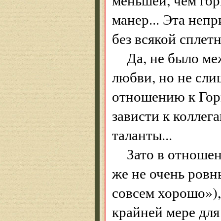
манер... Эта неп
без всякой сплетн
Да, не было м
любви, но не сли
отношению к Горь
зависти к коллег
таланты...
Зато в отноше
же не очень ров
совсем хорошо»),
крайней мере для