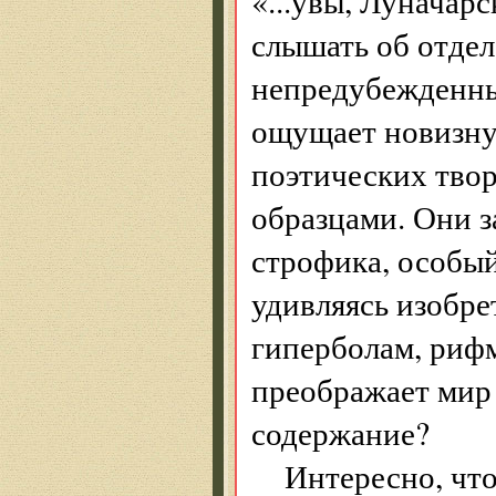
«...увы, Луначарс
слышать об отде
непредубежденны
ощущает новизну
поэтических твор
образцами. Они з
строфика, особый
удивляясь изобр
гиперболам, рифм
преображает мир 
содержание?
Интересно, что