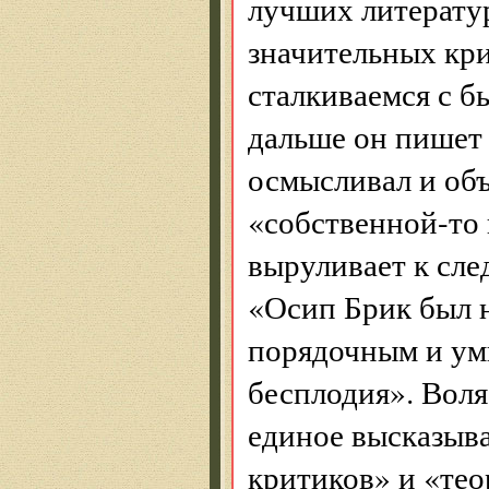
лучших литерату
значительных кри
сталкиваемся с б
дальше он пишет 
осмысливал и объ
«собственной-то 
выруливает к сл
«Осип Брик был 
порядочным и ум
бесплодия». Воля
единое высказыв
критиков» и «тео