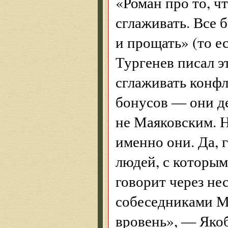
«Роман про то, ч
сглаживать. Все 
и прощать» (то е
Тургенев писал э
сглаживать конфл
бонусов — они д
не Маяковским. 
именно они. Да, 
людей, с которым
говорит через не
собеседниками Ма
вровень», — Якоб