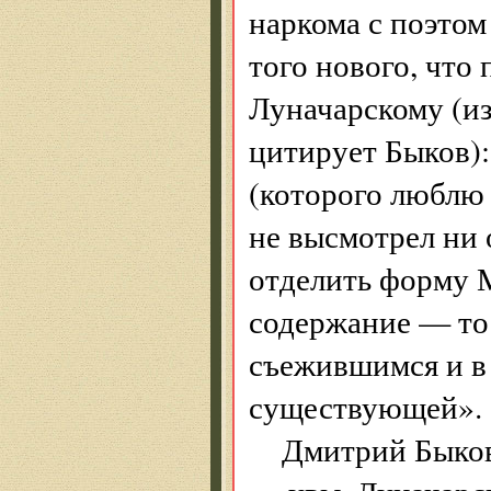
наркома с поэтом
того нового, что
Луначарскому (из
цитирует Быков):
(которого люблю 
не высмотрел ни 
отделить форму М
содержание — то
съежившимся и в 
существующей».
Дмитрий Быков