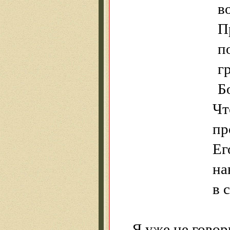
во тьме ег
Проверив
постро
гроши отс
Бояться ва
Чт
против — 
Его ку
навек за
в спокойну
Я уже не говор