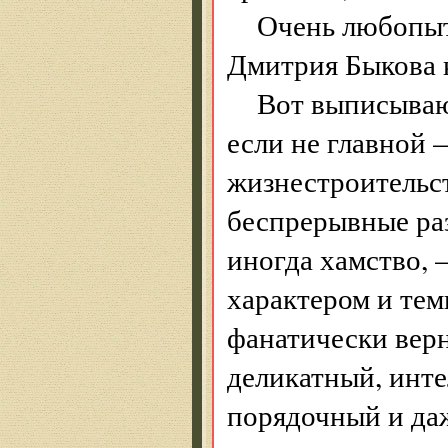
Очень любопыт
Дмитрия Быкова 
Вот выписываю
если не главной —
жизнестроительст
беспрерывные раз
иногда хамство, 
характером и тем
фанатически вер
деликатный, инт
порядочный и даж