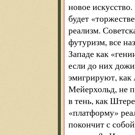
новое искусство.
будет «торжеств
реализм. Советск
футуризм, все на
Западе как «гении
если до них дожи
эмигрируют, как 
Мейерхольд, не п
в тень, как Штер
«платформу» реал
покончит с собой