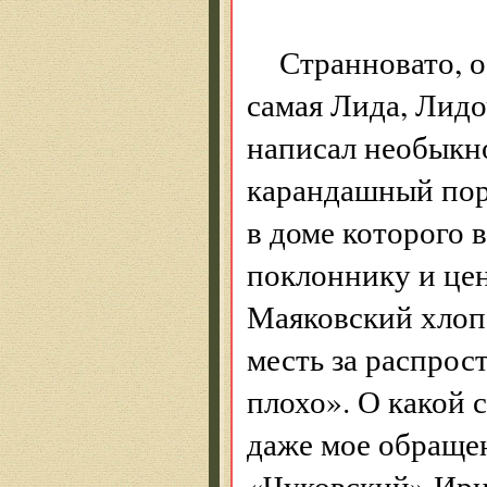
Странновато, о
самая Лида, Лидо
написал необыкн
карандашный порт
в доме которого 
поклоннику и цен
Маяковский хлопо
месть за распрос
плохо». О какой 
даже мое обращен
«Чуковский» Ири