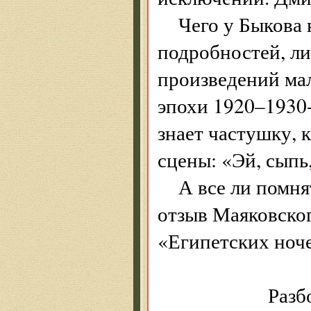
Чего у Быкова 
подробностей, ли
произведений мал
эпохи 1920–1930-
знает частушку, 
сцены: «Эй, сыпь
А все ли помн
отзыв Маяковско
«Египетских ноч
Разбоя сле