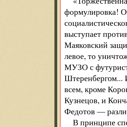
«Торжественна
формулировка! О
социалистическо
выступает против
Маяковский защи
левое, то уничто
МУЗО с футурист
Штеренбергом... 
всем, кроме Коро
Кузнецов, и Конч
Федотов — разли
В принципе сп