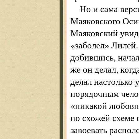
Но и сама верс
Маяковского Осип
Маяковский увиде
«заболел» Лилей.
добившись, начал
же он делал, когд
делал настолько 
порядочным челов
«никакой любовн
по схожей схеме 
завоевать распол