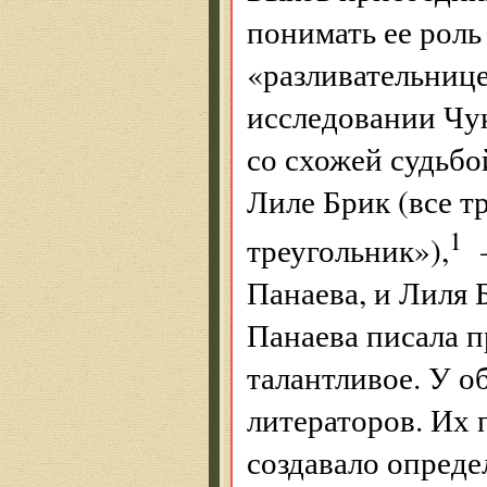
понимать ее роль
«разливательнице
исследовании Чук
со схожей судьб
Лиле Брик (все 
1
треугольник»),
—
Панаева, и Лиля
Панаева писала п
талантливое. У о
литераторов. Их 
создавало опред