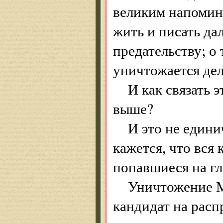
великим напомина
жить и писать да
предательству; о 
уничтожается дел
И как связать
выше?
И это не един
кажется, что вся
попавшиеся на гл
Уничтожение М
кандидат на рас