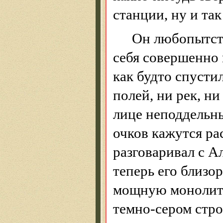
станции, ну и так
Он любопытств
себя совершенно 
как будто спустил
полей, ни рек, ни
лице неподдельны
очков кажутся р
разговаривал с Ал
теперь его близо
мощную монолитн
темно-сером стр