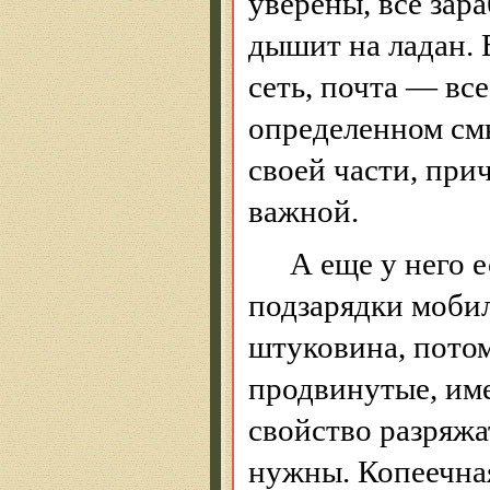
уверены, все зара
дышит на ладан. 
сеть, почта — вс
определенном смы
своей части, прич
важной.
А еще у него 
подзарядки мобил
штуковина, пото
продвинутые, име
свойство разряжат
нужны. Копеечная