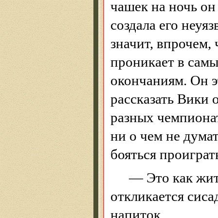
чашек на ночь он
создала его неуяз
значит, впрочем, 
проникает в самы
окончаниям. Он э
рассказать Вики о
разных чемпионат
ни о чем не дума
бояться проиграть
— Это как жи
откликается сиса
напиток.