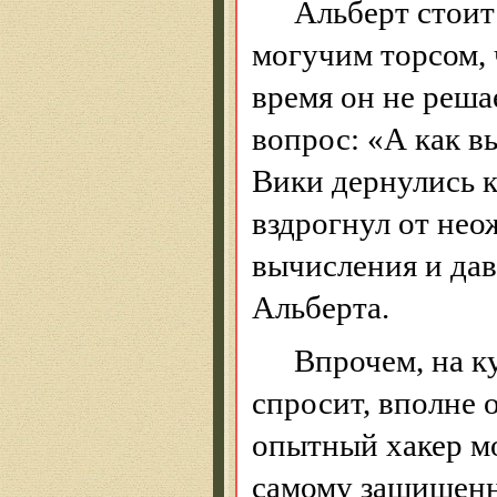
Альберт стоит
могучим торсом, 
время он не реша
вопрос: «А как вы
Вики дернулись 
вздрогнул от нео
вычисления и дав
Альберта.
Впрочем, на к
спросит, вполне о
опытный хакер м
самому защищенн