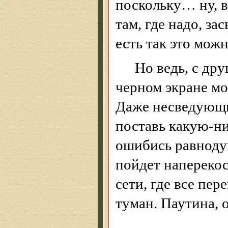
поскольку… ну, в 
там, где надо, зас
есть так это мож
Но ведь, с др
черном экране мо
Даже
несведующ
поставь
какую-н
ошибись равноду
пойдет наперекос
сети, где все пер
туман. Паутина, 