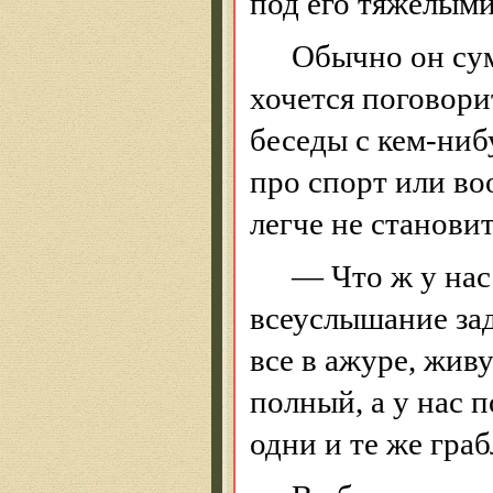
под его тяжелыми
Обычно он сум
хочется поговорит
беседы с кем-ниб
про спорт или
во
легче не становит
— Что ж у нас 
всеуслышание за
все в ажуре, живу
полный, а у нас п
одни и те же гра