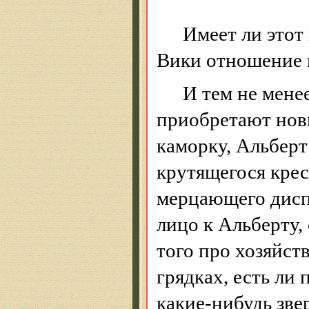
Имеет ли этот
Вики отношение к
И
тем не мене
приобретают новы
каморку, Альберт
крутящегося крес
мерцающего диспл
лицо к Альберту,
того про хозяйств
грядках, есть ли 
какие-нибудь звер