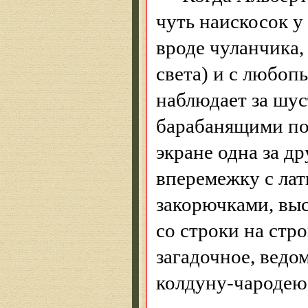
чуть наискосок у
вроде чуланчика,
света) и с любо
наблюдает за шу
барабанящими по 
экране одна за д
вперемежку с ла
закорючками, вы
со строки на стро
загадочное, ведо
колдуну-чародею,