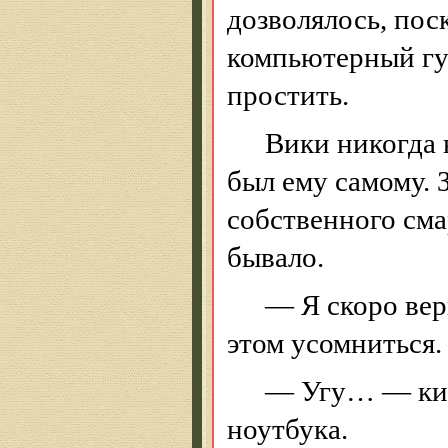
дозволялось, пос
компьютерный гур
простить.
Вики никогда 
был ему самому. 
собственного сма
бывало.
— Я скоро вер
этом усомниться.
— Угу… — кива
ноутбука.