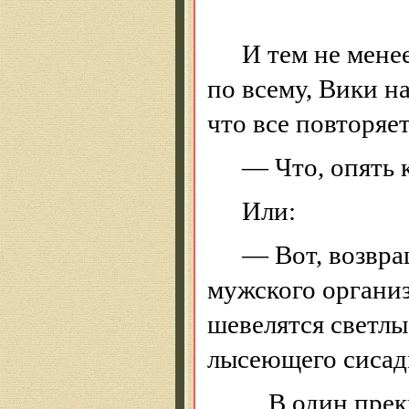
И
тем не менее
по всему, Вики н
что все повторяет
— Что, опять 
Или:
— Вот, возвра
мужского организм
шевелятся светлы
лысеющего сисад
…В один прекр