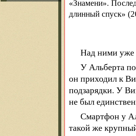
«Знамени». После
длинный спуск» (2
Над ними уже 
У Альберта по
он приходил
к
Вик
подзарядки. У Ви
не был единствен
Смартфон у Ал
такой же крупный