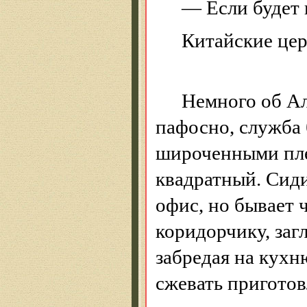
— Если будет 
Китайские це
Немного об Ал
пафосно, служба 
широченными пле
квадратный. Сиди
офис, но
бывает
ч
коридорчику, заг
забредая на кухн
сжевать пригото