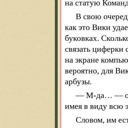
на статую Команд
В свою очеред
как это Вики уда
буковках. Скольк
связать циферки 
на экране компьют
вероятно, для
Ви
арбузы.
— М-да… — оз
имея в виду всю
Словом, им ес