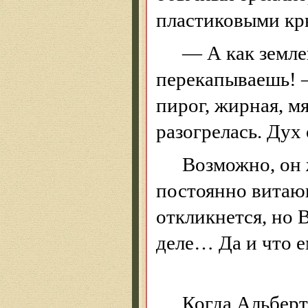
пластиковыми кр
— А как земле
перекапываешь! —
пирог, жирная, м
разогрелась. Дух
Возможно, он 
постоянно витаю
откликнется, но 
деле
… Д
а и что 
Когда Альберт 