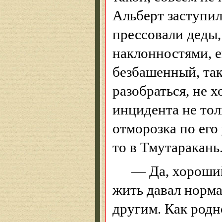
Альберт заступил
прессовали деды,
наклонностями, е
безбашенный
, та
разобраться, не х
инцидента не тол
отморозка по его
то в Тмутаракань
— Да, хороши
жить давал норма
другим. Как род