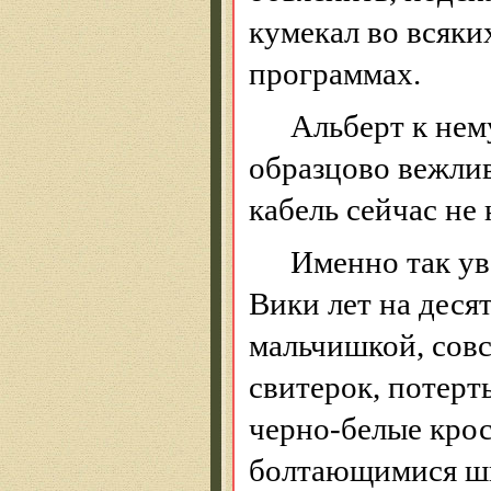
кумекал
во всяки
программах.
Альберт к нем
образцово вежли
кабель сейчас не
Именно так ув
Вики лет на деся
мальчишкой, совс
свитерок
, потерт
черно-белые крос
болтающимися ш