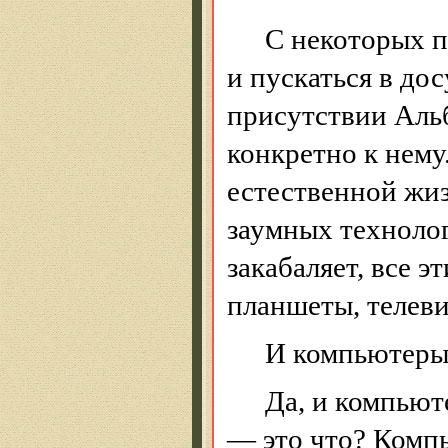
С некоторых п
и пускаться в до
присутствии Альб
конкретно к нему
естественной жиз
заумных технолог
закабаляет, все 
планшеты, телеви
И компьютеры
Да, и компью
— это что? Компь