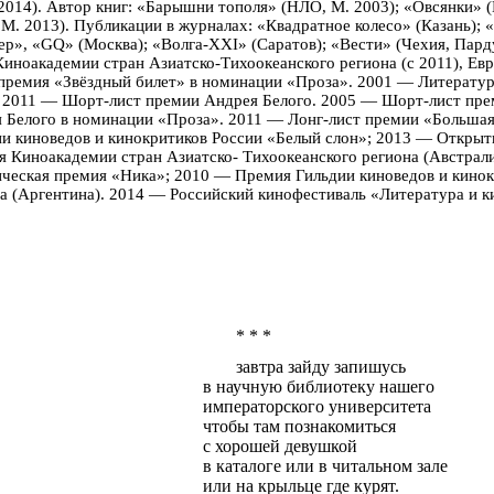
2014).
Автор книг: «Барышни тополя» (НЛО, М. 2003); «Овсянки» (
, М. 2013). Публикации в журналах:
«Квадратное колесо» (Казань); 
ер», «GQ» (Москва); «Волга-XXI» (Саратов); «Вести» (Чехия,
Пард
Киноакадемии стран Азиатско-Тихоокеанского региона (с 2011), Ев
премия «Звёздный билет» в номинации «Проза». 2001 — Литерату
и 2011 — Шорт-лист премии Андрея Белого. 2005 — Шорт-лист пр
 Белого в номинации «Проза». 2011 — Лонг-лист премии «Большая
и киноведов и кинокритиков России «Белый слон»; 2013 — Открыт
 Киноакадемии стран Азиатск
о-
Тихоокеанского региона (Австрал
ческая премия «Ника»; 2010 — Премия Гильдии киноведов и кино
а (Аргентина). 2014 — Российский кинофестиваль «Литература и ки
* * *
завтра
зайду
запишусь
в научную библиотеку нашего
императорского университета
чтобы там познакомиться
с хорошей девушкой
в каталоге или в читальном зале
или на крыльце где курят.