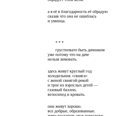
а я её в благодарность её
обрадую
сказав что она не ошиблась
и умница.
* * *
грустновато быть дачником
уже
потому что на даче
нельзя зимовать.
здесь живут круглый год
холодильник «
свияга
»
с женой
свиягой
-рекой
и трое их взрослых детей —
газовый баллон,
велосипед и кровать.
они живут хорошо
.
в
се добрые, образованные.
жена постарше, муж помоложе.