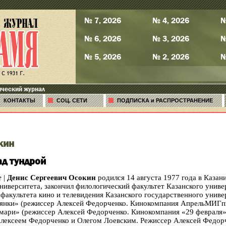
№ 7, 2026
№ 4, 2026
№
№ 6, 2026
№ 3, 2026
№
№ 5, 2026
№ 2, 2026
№
ический журнал
КОНТАКТЫ
СОЦ. СЕТИ
ПОДПИСКА и РАСПРОСТРАНЕНИЕ
кин
ад тундрой
е
|
Денис Сергеевич Осокин
родился 14 августа 1977 года в Казан
ниверситета, закончил филологический факультет Казанского униве
факультета кино и телевидения Казанского государственного униве
янки» (режиссер Алексей Федорченко.
Кинокомпания
АпрельМИГп
мари» (режиссер Алексей Федорченко. Кинокомпания «29 февраля»
Алексеем Федорченко и Олегом
Лоевским
. Режиссер Алексей Федор