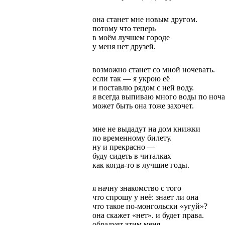
она станет мне новым другом
.
п
отому что теперь
в моём лучшем городе
у меня нет друзей.
возможно станет со мной ночевать
.
е
сли так — я укрою её
и поставлю рядом с ней воду.
я всегда выпиваю много воды по ноча
может быть она тоже захочет.
мне не выдадут на дом книжки
по временному билету
.
н
у и прекрасно —
буду сидеть в читалках
как когда-то в лучшие годы.
я начну знакомство с того
что спрошу у неё: знает ли она
что такое по-монгольски «
угуй
»?
она скажет «нет»
.
и
будет права.
обрадует этим меня.