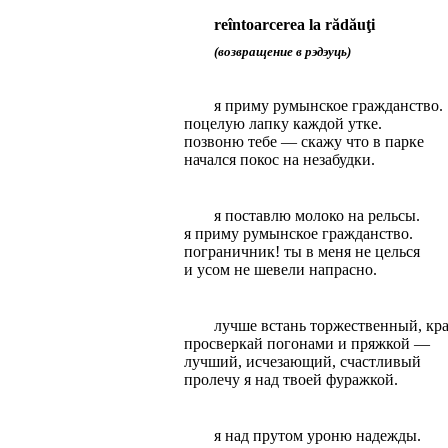
reîntoarcerea
la
rădăuţi
(возвращение в рэдэуць)
я приму румынское гражданство
.
п
оцелую лапку каждой утке.
позвоню тебе — скажу что в парке
начался покос на незабудки.
я поставлю молоко на рельсы
.
я
приму румынское гражданство.
пограничник! ты в меня не целься
и
усoм
не шевели напрасно.
лучше встань торжественный, кр
просверкай погонами и пряжкой —
лучший, исчезающий, счастливый
пролечу я над твоей фуражкой.
я над прутом уроню надежды.