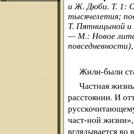
и Ж.
Дюби
. Т. 1
тысячелетия; под
Т.
Пятницыной
и 
— М.: Новое лит
повседневности),
Жили-были ста
Частная жизнь
расстоянии. И от
русскочитающем
част-ной жизни»,
вглядывается во 