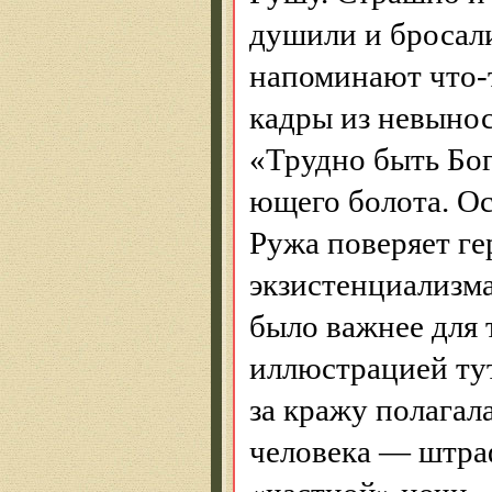
душили и бросал
напоминают что-то
кадры из невыно
«Трудно быть Бо
ющего болота. О
Ружа поверяет г
экзистенциализма
было важнее для 
иллюстрацией тут
за кражу полагала
человека — штраф