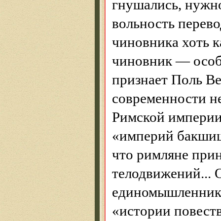
гнушались, нужно
вольность перево
чиновника хоть к
чиновник — особ
признает Поль
В
современности не
Римской империи
«империй
бакши
что римляне при
телодвижений...
единомышленник
«истории повеств