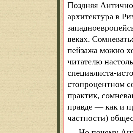
Поздняя Антично
архитектура в Ри
западноевропейс
веках. Сомневать
пейзажа можно хо
читателю настоль
специалиста-исто
стопроцентном с
практик, сомнев
правде — как и п
частности) общес
Но почему Ант