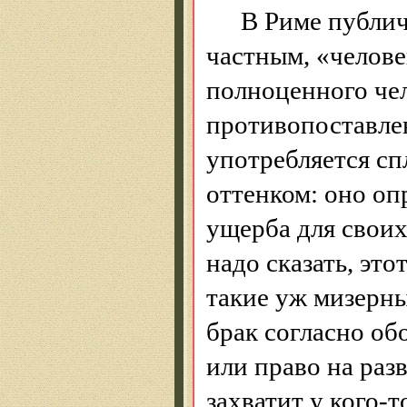
В Риме публич
частным, «челове
полноценного че
противопоставле
употребляется сп
оттенком: оно опр
ущерба для своих
надо сказать, эт
такие уж мизерны
брак согласно об
или право на раз
захватит у кого-