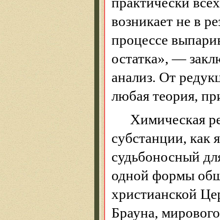
практически всех
возникает не в р
процессе выпарив
остатка», — зак
анализ. От
редук
любая теория, пр
Химическая ре
субстанции, как 
судьбоносный дл
одной формы общн
христианской Цер
Брауна, мирового