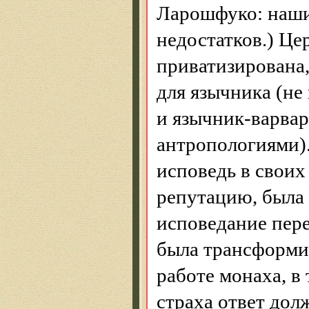
Ларошфуко: наши
недостатков.) Цер
приватизирована
для язычника (не
и язычник-варва
антропологиями).
исповедь в своих
репутацию, была
исповедание пер
была трансформи
работе монаха, в
страха ответ дол