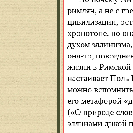
римлян, а не с г
цивилизации, ост
хронотопе
, но о
духом эллинизма
она-то, повседне
жизни в Римской
настаивает Поль
можно вспомнить
его метафорой «д
(«О природе слов
эллинами дикой 