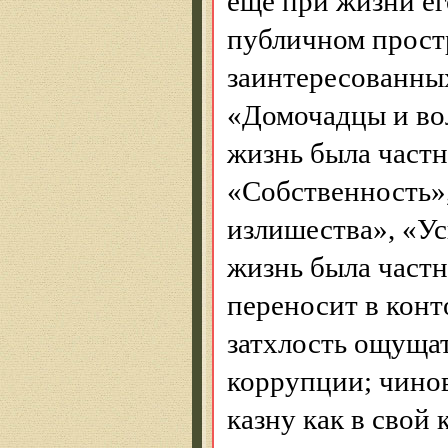
еще при жизни ег
публичном простр
заинтересованных
«Домочадцы и во
жизнь была частн
«Собственность»,
излишества», «У
жизнь была част
переносит в конт
затхлость ощущат
коррупции; чинов
казну как в свой 