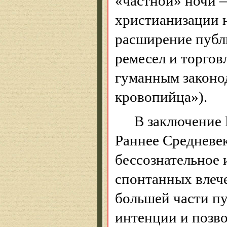
«частной» ночи —
христианизации н
расширение публ
ремесел и торгов
гуманным законод
кровопийца»).
В заключение 
Раннее Средневек
бессознательное 
спонтанных влече
большей части п
интенции и позво