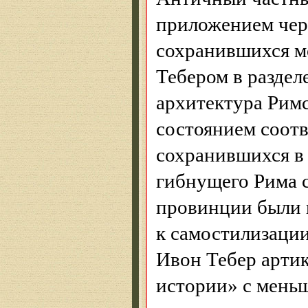
приложением чер
сохранившихся мо
Тебером
в раздел
архитектура Рим
состоянием соот
сохранившихся в
гибнущего Рима с
провинции были 
к
самостилизаци
Ивон
Тебер
артик
истории» с мень