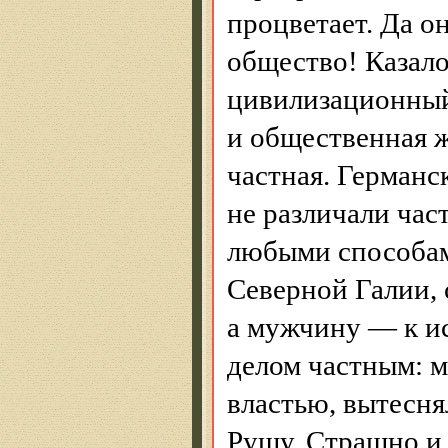
процветает. Да о
общество! Казало
цивилизационный
и общественная ж
частная. Германс
не различали час
любыми способам
Северной
Галии
,
а мужчину — к ис
делом частным: м
властью, вытесн
Р
ушу. Страшно и