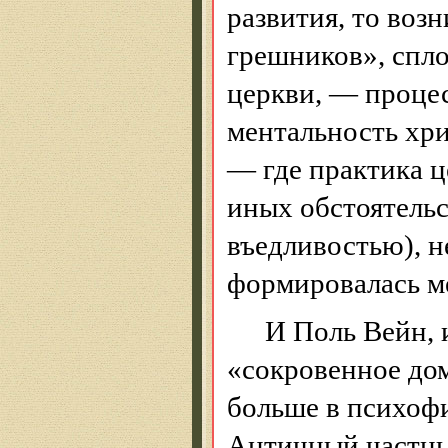
развития, то воз
грешников», спл
церкви, — процес
ментальность хр
— где практика це
иных обстоятельс
въедливостью), н
формировалась м
И Поль
Вейн
,
«сокровенное
до
больше в психофи
Античный частны