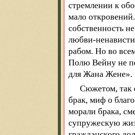
стремлении к обо
мало откровений
собственность не
любви-ненависти
рабом. Но во все
Полю
Вейну
не п
для Жана Жене».
Сюжетом, так с
брак, миф о благ
морали брака, см
супружескую жиз
гражданского дол