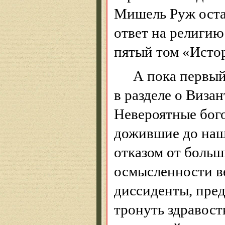
Мишель Руж остав
ответ на религию
пятый том «Исто
А пока первый
в разделе о Виза
Невероятные бог
дожившие до наши
отказом от больш
осмысленности в
диссиденты, пред
тронуть здравос