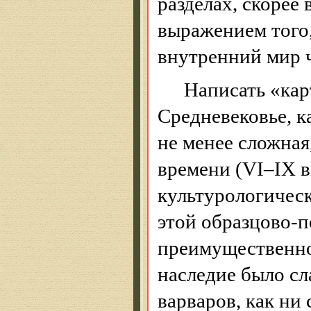
разделах, скорее
выражением того,
внутренний мир ч
Написать «кар
Средневековье, к
не менее сложная
времени (VI–I
Х
в
культурологическ
этой образцово-п
преимущественно 
наследие было сл
варваров, как ни