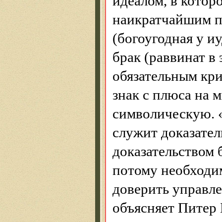
идеалом, в которо
наикратчайшим пу
(богоугодная у и
брак (раввинат в
обязательным кри
знак с плюса на 
символическую. 
служит доказател
доказательством 
потому необходи
доверить управл
объясняет Питер 