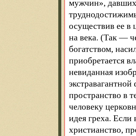
мужчин», давших
труднодостижимы
осуществив
ее в 
на века. (Так — 
богатством, нас
приобретается вл
невиданная изобр
экстравагантной 
пространство в т
человеку церковн
идея греха. Если 
христианство, пр