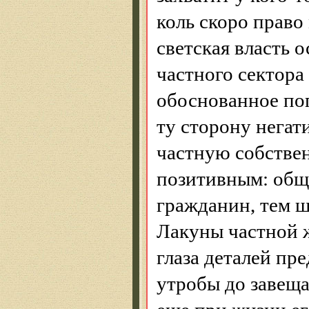
коль скоро право
светская власть 
частного сектора
обоснованное по
ту сторону негат
частную собствен
позитивным: обще
гражданин, тем ш
Лакуны частной 
глаза деталей пр
утробы до завещ