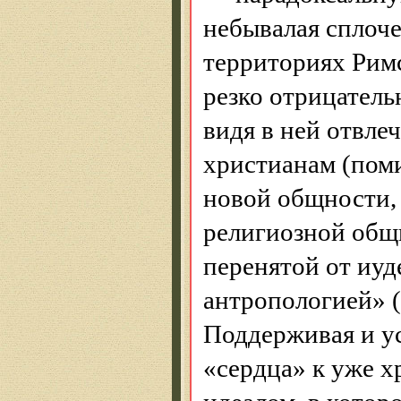
небывалая сплоче
территориях Рим
резко отрицатель
видя в ней отвле
христианам (поми
новой общности,
религиозной общ
перенятой от иу
антропологией» (
Поддерживая и у
«сердца» к уже 