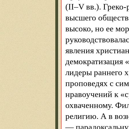
(II–V вв.). Грек
высшего обществ
высоко, но ее мо
руководствовалас
явления христиан
демократизация «
лидеры раннего х
проповедях с си
нравоучений к «с
охваченному. Фил
религию. А в во
— парадоксальную