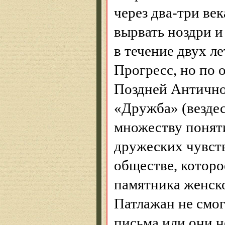
через два-три ве
вырвать ноздри и
в течение двух ле
Прогресс, но по 
Поздней Античнос
«Дружба» (везде
множеству понят
дружеских чувст
обществе, которо
памятника женск
Патлажан
не смог
письма или они н