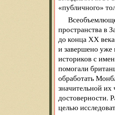
«публичного» то
Всеобъемлюще
пространства в 
до конца ХХ века
и завершено уже 
историков с име
помогали британ
обработать Монбл
значительной их 
достоверности. Р
целью исследоват