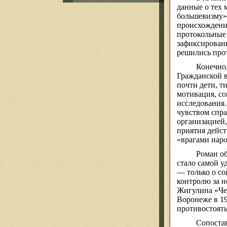
данные о тех
большевизму».
происхождение
протокольные 
зафиксированы
решились прот
Конечно,
Гражданской в
почти дети,
т
мотивация, со
исследования
чувством спра
организацией,
приятия дейс
«врагами нар
Роман об
стало самой у
— только о со
контролю за
не
Жигулина
«Че
Воронеже в 19
противостоят
Сопостав