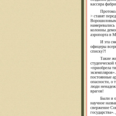
кассира фабри
Протокол
> ставят пере
Ворошиловым 
намеревались 
колонны демон
аэропорта в М
И эта см
офицеры всер
списку?!
Такие ж
студенческой 
«приобрела т
экземпляров».
постоянные ар
опасности, о 
люди ненадежн
врагов!
Были и о
научное назва
свержение Сов
государства».