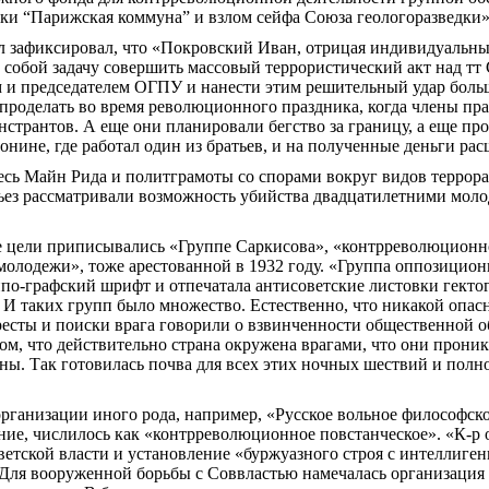
ки “Парижская коммуна” и взлом сейфа Союза геологоразведки»
 зафиксировал, что «Покровский Иван, отрицая индивидуальны
д собой задачу совершить массовый террористический акт над
тт
и председателем ОГПУ и нанести этим решительный удар больше
проделать во время революционного праздника, когда члены пра
странтов. А еще они планировали бегство за границу, а еще про
онине, где работал один из братьев, и на полученные деньги р
есь Майн Рида и политграмоты со спорами вокруг видов террор
ьез рассматривали возможность убийства двадцатилетними мол
е цели приписывались «Группе Саркисова», «контрреволюционн
молодежи», тоже арестованной в 1932 году. «Группа оппозицион
ипо-графский шрифт и отпечатала антисоветские листовки
гекто
 И таких групп было множество. Естественно, что никакой опасн
есты и поиски врага говорили о взвинченности общественной о
том, что действительно страна окружена врагами, что они проник
ы. Так готовилась почва для всех этих ночных шествий и полно
рганизации иного рода, например, «Русское вольное философское
ние, числилось как «контрреволюционное повстанческое». «
К-р
о
етской власти и установление «буржуазного строя с интеллигенц
 Для вооруженной борьбы с
Соввластью
намечалась организация