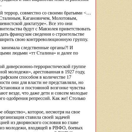
.
й террор, совместно со своими братьями <…
Сталиным, Кагановичем, Молотовым,
вистской диктатуре». Все это они
вительства будут с Мавзолея приветствовать
дать французам сведения о строительстве
асширить свою контрреволюционную группу.
а занимала следственные органы?! И
одыми людьми «
тт
Сталина» и далее по
ой диверсионно-террористической группе
ной молодежи», арестованная в 1927 году,
графским
способом в количестве 17
ости они для власти не представляли, но
бстановки и постоянной возгонке чувства
ают везде, что даже дети и совсем молодые
го одобрения репрессий. Как же! Столько
 общество», которое, несмотря на свое
рганизация ставила своей задачей
ией из дворянского сословия во главе
 из молодежи, входящей в РВФО, боевых