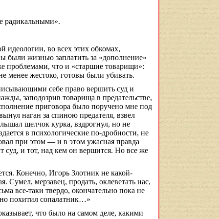
ее радикальными».
 идеологии, во всех этих обкомах,
вы были жизнью заплатить за «дополнение»
же проблемами, что и «старшие товарищи»:
не менее жестоко, готовы были убивать.
иписывающими себе право вершить суд и
ажды, заподозрив товарища в предательстве,
«Исполнение приговора было поручено мне под
ынул наган за спиною предателя, взвел
слышал щелчок курка, вздрогнул, но не
вдается в психологические по-дробности, не
вовал при этом — и в этом ужасная правда
 суд, и тот, над кем он вершится. Но все же
тся. Конечно, Игорь Злотник не какой-
ая. Сумел,
мерзавец
, продать, оклеветать нас,
сьма все-таки твердо, окончательно пока не
льно похитил
сопалатник
…»
казывает, что было на самом деле, какими