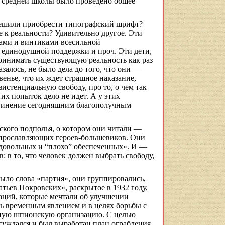
средней школы было проведено общее
 решили приобрести типографский шрифт?
 к реальности? Удивительно другое. Эти
ками и винтиками всесильной
, единодушной поддержки и проч. Эти дети,
 принимать существующую реальность как раз
азалось, не было дела до того, что они —
овенье, что их ждет страшное наказание,
стенциальную свободу, про то, о чем так
их попыток дело не идет. А у этих
бвинение сегодняшним благополучным
ского подполья, о котором они читали —
, прославляющих героев-большевиков. Они
едовольных и “плохо” обеспеченных». И —
 в то, что человек должен выбрать свободу,
было слова «партия», они группировались,
атьев Покровских», раскрытое в 1932 году,
заций, которые мечтали об улучшении
сть временным явлением и в целях борьбы с
нную шпионскую организацию. С целью
суждался и был выработан план ограбления