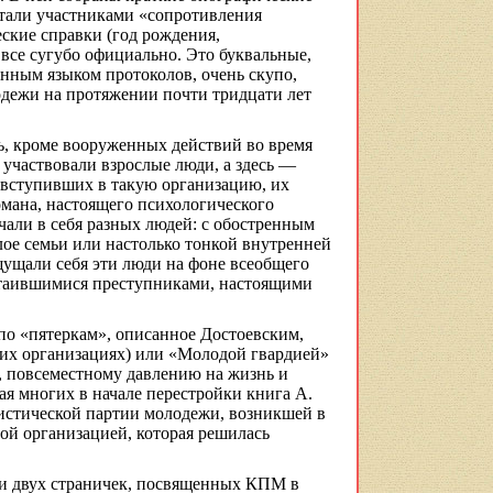
стали участниками «сопротивления
ские справки (год рождения,
— все сугубо официально. Это буквальные,
онным языком протоколов, очень скупо,
одежи на протяжении почти тридцати лет
ь, кроме вооруженных действий во время
 участвовали взрослые люди, а здесь —
, вступивших в такую организацию, их
омана, настоящего психологического
чали в себя разных людей: с обостренным
лое семьи или настолько тонкой внутренней
щущали себя эти люди на фоне всеобщего
атаившимися преступниками, настоящими
по «пятеркам», описанное Достоевским,
гих организациях) или «Молодой гвардией»
, повсеместному давлению на жизнь и
ая многих в начале перестройки книга А.
стической партии молодежи, возникшей в
ой организацией, которая решилась
и двух страничек, посвященных КПМ в