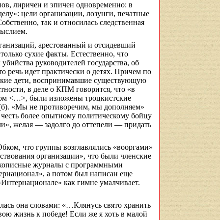
ов, лиричен и эпичен одновременно: в
делу»: цели организации, лозунги, печатные
бственно, так и относилась следственная
мыслием.
организаций, арестованный и отсидевший
олько сухие факты. Естественно, что
 убийства руководителей государства, об
то речь идет практически о детях. Причем по
етские дети, воспринимавшие существующую
тности, в деле о КПМ говорится, что «в
сом <…>, были изложены троцкистские
(
б). «Мы не противоречим, мы дополняем»
 бы честь более опытному политическому бойцу
и», желая — задолго до оттепели — придать
Обком, что группы возглавлялись «
вооргами
»
ствования организации», что были членские
рукописные журналы с программными
ернационал», а потом был написан еще
«Интернационале» как гимне умалчивает.
лась она словами: «…Клянусь свято хранить
ою жизнь к победе! Если же я хоть в малой