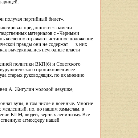
оварищей.
 он получал партийный билет».
фиксировал преданности «знамени
следственных материалов с «Черными
нь косвенно
отражают истинное положение
тической правды они не содержат — в них
е, как вычеркивались неугодные власти
ренней политики ВК
П(
б) и Советского
 двурушнического проникновения ее
уда старых руководящих, по их мнению,
вец
А.
Жигулин
молодой девушке,
ончат вузы, в том числе и военные. Многие
с медленный, но, но нашим замыслам, в
ленов КПМ, людей, верных ленинизму. Все
авственную атмосферу нашей