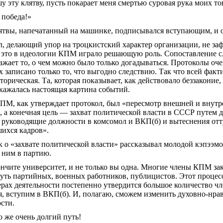
у эту клятву, пусть покарает меня смертью суровая рука моих т
 победа!»
лятвы, напечатанный на машинке, подписывался
вступающим
, и
, делающий упор на троцкистский характер организации, не за
а это в идеологии КПМ играло решающую роль. Сопоставление 
жает то, о чем можно было только догадываться. Протоколы
оче
 записано только то, что выгодно следствию. Так что всей фак
сторическая. Та, которая показывает, как действовало беззакони
скажалась настоящая картина событий.
ПМ, как утверждает протокол, был «пересмотр внешней и внут
, а конечная цель — захват политической власти в СССР путем
 руководящие должности в комсомол и ВКП(б) и вытеснения отт
ихся кадров».
к о «захвате политической власти» рассказывал молодой
кэпээмо
 ним в партию.
ончите университет
, и не только вы одна. Многие члены КПМ зак
путь партийных, военных работников, публицистов. Этот процес
рах деятельности постепенно утвердится большое количество ч
я, вступим в ВК
П(
б). И, полагаю, сможем изменить духовно-нр
сти.
 же очень долгий путь!