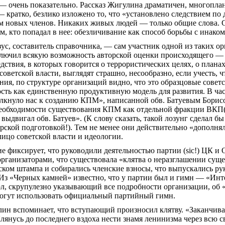
— очень показательно.
Рассказ
Жигулина
драматичен, многоплан
 кратко, безлико изложено то, что «установлено следствием по 
м новых членов.
Никаких живых людей — только общие слова. Со
м, кто попадал в нее: обезличивание как способ борьбы с инако
ус
, составитель справочника, — сам участник одной из таких 
ключил всякую возможность авторской оценки происходящего — т
дствия, в которых говорится о террористических целях, о планах
оветской власти, выглядят страшно, несообразно, если учесть, ч
ия, по структуре организаций видно, что это образцовые сов
сть как единственную продуктивную модель для развития. В час
толкнуло нас к созданию КПМ», написанной
обв
. Батуевым Бори
необходимости существования КПМ как отдельной фракции ВК
П
с выдвигал
обв
. Батуев». (К слову сказать, такой лозунг сделал
рской
подготовкой!). Тем не
менее
они действительно «дополнял
лицо советской власти и идеологии.
е фиксирует, что руководили деятельностью партии (
sic
!) ЦК и 
ганизаторами, что существовала «клятва о неразглашении суще
иском штампа и собирались членские взносы, что выпускались 
Из «Черных камней» известно, что у партии был и гимн — «Инт
л, скрупулезно указывающий все подробности организации, об 
могут использовать официальный партийный гимн.
лин
вспоминает, что
вступающий
произносил клятву. «Заканчива
янусь до последнего вздоха нести знамя ленинизма через всю св