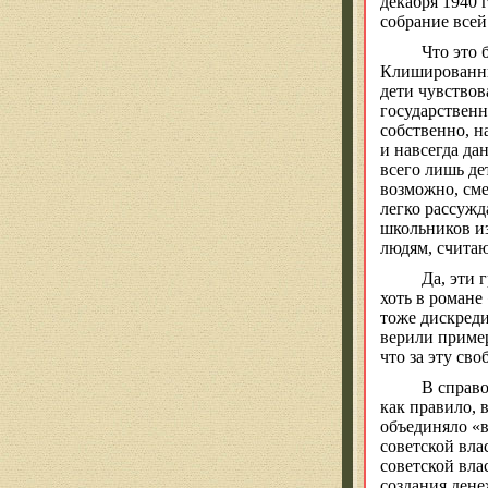
декабря 1940 
собрание всей
Что это 
Клишированные
дети чувствов
государственн
собственно, н
и навсегда да
всего лишь де
возможно, сме
легко рассужд
школьников и
людям, считаю
Да, эти 
хоть в романе
тоже дискреди
верили пример
что за эту св
В справо
как правило, 
объединяло «в
советской вла
советской вл
создания ден