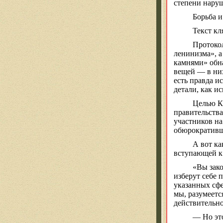
степени наруш
Борьба и
Текст к
Протокол
ленинизма», 
камнями» обна
вещей — в них
есть правда и
детали, как и
Целью К
правительства
участников на
обюрокративш
А вот ка
вступающей к
«Вы
зак
изберут себе 
указанных сфе
мы, разумеетс
действительно
— Но это