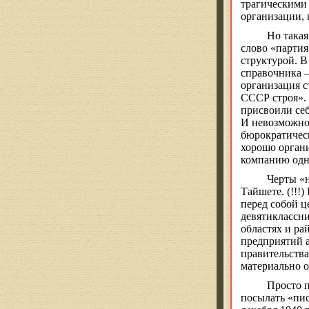
трагическими
организации, 
Но такая
слово «партия
структурой. В
справочника 
организация с
СССР строя». 
присвоили себ
И невозможно 
бюрократичес
хорошо органи
компанию одн
Черты «н
Тайшете
. (!!!)
перед собой ц
девятиклассн
областях и ра
предприятий 
правительства
материально 
Просто 
посылать «пис