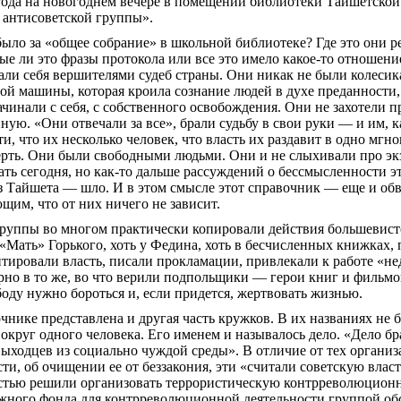
года на новогоднем вечере в помещении библиотеки
Тайшетской
 антисоветской группы».
было за «общее собрание» в школьной библиотеке? Где это они
 ли это фразы протокола или все это имело какое-то отношение
али себя вершителями судеб страны. Они никак не были колеси
ой машины, которая кроила сознание людей в духе преданности
ачинали с себя, с собственного освобождения. Они не захотели
нную. «Они отвечали за все», брали судьбу в свои руки — и им, к
ти, что их несколько человек, что власть их раздавит в одно мгн
рть. Они были свободными людьми. Они и не слыхивали про экзи
ать сегодня, но как-то дальше рассуждений о бессмысленности эт
з Тайшета — шло. И в этом смысле этот справочник — еще и о
щим, что от них ничего не зависит.
группы во многом практически копировали действия большевист
 «Мать» Горького, хоть у Федина, хоть в бесчисленных книжках
тировали власть, писали прокламации, привлекали к работе «н
но в то же, во что верили подпольщики — герои книг и фильмов:
ободу нужно бороться и, если придется, жертвовать жизнью.
чнике представлена и другая часть кружков. В их названиях не 
вокруг одного человека. Его именем и называлось дело. «Дело бр
ыходцев из социально чуждой среды». В отличие от тех органи
сти, об очищении ее от беззакония, эти «считали советскую вла
астью решили организовать террористическую контрреволюцио
ежного фонда для контрреволюционной деятельности группой об