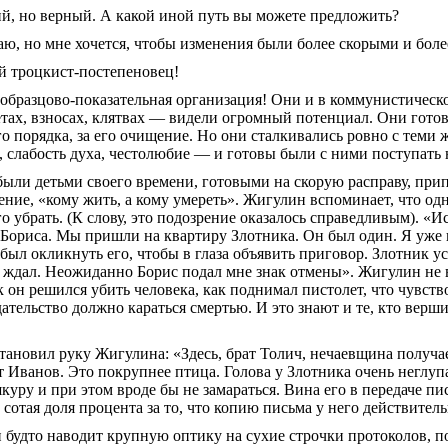
й, но верный. А какой иной путь вы можете предложить?
ю, но мне хочется, чтобы изменения были более скорыми и бол
й троцкист-
постепеновец
!
разцово-показательная организация! Они и в коммунистической
тах, взносах, клятвах — видели огромный потенциал. Они гото
 порядка, за его очищение. Но они сталкивались ровно с теми 
, слабость духа, честолюбие — и готовы были с ними поступать 
были детьми своего времени, готовыми на скорую расправу, пр
ние, «кому жить, а кому умереть».
Жигулин
вспоминает, что одн
о убрать. (К слову, это подозрение оказалось справедливым). 
Бориса. Мы пришли на квартиру Злотника. Он был один. Я уже в
 был окликнуть его, чтобы в глаза объявить приговор. Злотник у
н ждал. Неожиданно Борис подал мне знак отмены».
Жигулин
не 
к он решился убить человека, как поднимал пистолет, что чувст
ательство должно караться смертью. И это знают и те, кто вершит
становил руку
Жигулина
: «Здесь, брат
Толич
,
нечаевщина
получае
т Иванов. Это
покрупнее
птица. Голова у Злотника очень неглуп
куру и при этом вроде бы не замараться. Вина его в передаче пи
ь сотая доля процента за то, что копию письма у него действите
н
будто наводит крупную оптику на сухие строчки протоколов, по