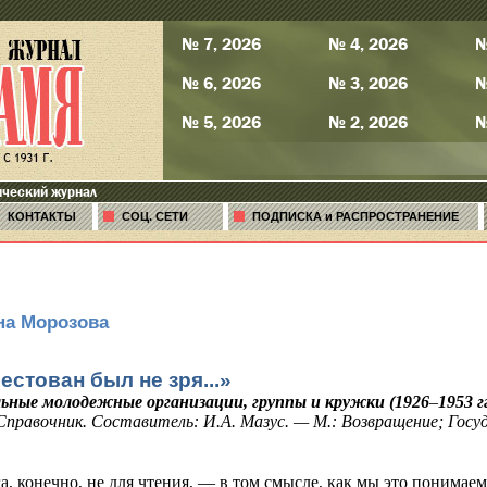
№ 7, 2026
№ 4, 2026
№
№ 6, 2026
№ 3, 2026
№
№ 5, 2026
№ 2, 2026
№
ический журнал
КОНТАКТЫ
СОЦ. СЕТИ
ПОДПИСКА и РАСПРОСТРАНЕНИЕ
на Морозова
естован был не зря...»
ьные молодежные организации, группы и кружки (1926
–
1953 гг
 Справочник. Составитель: И.А.
Мазус
. — М.: Возвращение; Гос
а, конечно, не для чтения, — в том смысле, как мы это понимае