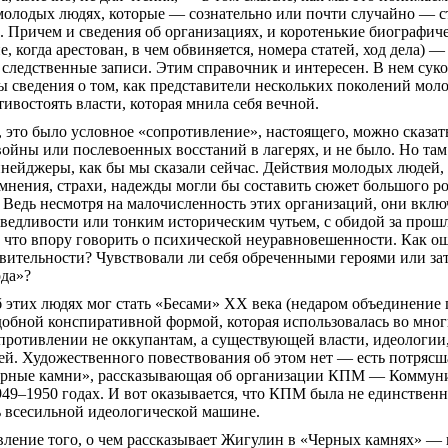
 молодых людях, которые — сознательно или почти случайно — 
 Причем и сведения об организациях, и коротенькие биографиче
, когда арестован, в чем обвиняется, номера статей, ход дела) 
следственные записи. Этим справочник и интересен. В нем сук
 сведения о том, как представители нескольких поколений мол
ивостоять власти, которая мнила себя вечной.
 это было условное «сопротивление», настоящего, можно сказат
ойны или послевоенных восстаний в лагерях, и не было. Но там
инейджеры
, как бы мы сказали сейчас. Действия молодых людей
мнения, страхи, надежды могли бы составить сюжет большого р
.
Ведь
несмотря на малочисленность этих организаций, они вклю
ведливости или тонким историческим чутьем, с обидой за прош
 что впору говорить о психической неуравновешенности. Как о
твительности? Чувствовали ли себя обреченными героями или з
ода»?
 этих людях мог стать «Бесами» ХХ века (недаром объединение 
добной конспиративной формой, которая использовалась во мно
противлении не оккупантам, а существующей власти, идеологии
й. Художественного повествования об этом нет — есть потрясш
рные камни», рассказывающая об организации КПМ — Коммуни
49–1950 годах. И вот оказывается, что КПМ была не единственн
ь всесильной идеологической машине.
ление того, о чем рассказывает
Жигулин
в «Черных камнях» — 