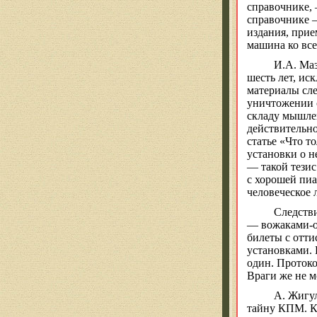
справочнике, 
справочнике —
издания, прие
машина ко все
И.А.
Маз
шесть лет, ис
материалы сле
уничтожении с
складу мышлен
действительно
статье «Что 
установки о 
— такой тези
с хорошей
пиа
человеческое 
Следстви
— вожаками-ор
билеты с отт
установками. 
один. Протоко
Враги же не 
А.
Жигу
тайну КПМ. Кл