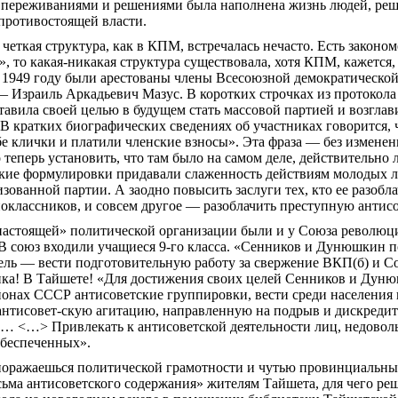
 переживаниями и решениями была наполнена жизнь людей, реш
противостоящей власти.
 четкая структура, как в КПМ, встречалась нечасто. Есть законо
», то какая-никакая структура существовала, хотя КПМ, кажется
 1949 году были арестованы члены Всесоюзной демократической 
— Израиль Аркадьевич
Мазус
. В коротких строчках из протокола
тавила своей целью в будущем стать массовой партией и возглав
В кратких биографических сведениях об участниках говорится, 
е клички и платили членские взносы». Эта фраза — без изменен
теперь установить, что там было на самом деле, действительно 
кие формулировки придавали слаженность действиям молодых л
зованной партии. А заодно повысить заслуги тех, кто ее разобл
оклассников, и совсем другое — разоблачить преступную антис
астоящей» политической организации были и у Союза революци
В союз входили учащиеся 9-го класса. «Сенников и
Дунюшкин
п
ель — вести подготовительную работу за свержение ВК
П(
б) и С
ика! В Тайшете! «Для достижения своих целей Сенников и
Дуню
йонах СССР антисоветские группировки, вести среди населения
антисовет-скую агитацию, направленную на подрыв и дискреди
… <…> П
ривлекать к антисоветской деятельности лиц, недово
обеспеченных».
поражаешься политической грамотности и чутью провинциальны
ьма антисоветского содержания» жителям Тайшета, для чего ре