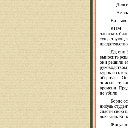
— Долги
— Не зна
Вот тако
КПМ — об
членских биле
существующего
предательство
Да, они 
выносить реше
они решили ег
руководством 
курок и готов
обернулся. О
описывает, ка
времени. Пред
не убили.
Борис о
нибудь студен
спасти свою ш
доказана. Ест
Жигули