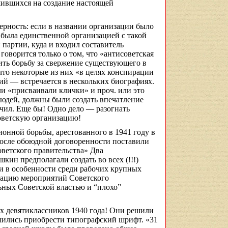
ившихся на создание настоящей
мерность: если в названии организации было
, была единственной организацией с такой
партии, куда и входил составитель
 говорится только о том, что «антисоветская
ить борьбу за свержение существующего в
что некоторые из них «в целях конспирации
ий — встречается в нескольких биографиях.
ли «присваивали клички» и проч. или это
юдей, должны были создать впечатление
ачил. Еще бы! Одно дело — разогнать
оветскую организацию!
онной борьбы, арестованного в 1941 году в
осле обоюдной договоренности поставили
оветского правительства» Два
шкин
предполагали создать во всех (!!!)
 и в особенности среди рабочих крупных
тацию мероприятий Советского
льных Советской властью и “плохо”
х девятиклассников 1940 года! Они решили
шились приобрести типографский шрифт. «31