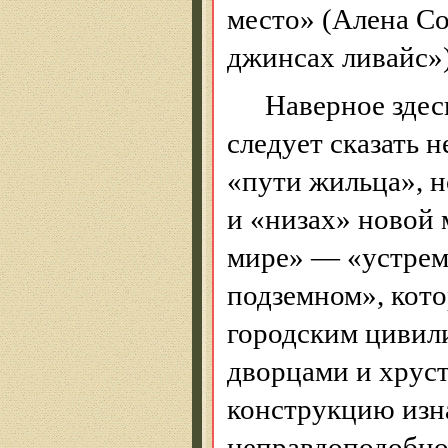
место» (Алена Со
джинсах
ливайс
»
Наверное
здес
следует сказать 
«пути жильца», н
и «низах» новой 
мире» — «устрем
подземном», кот
городским цивил
дворцами и хрус
конструкцию изн
неправдоподобно