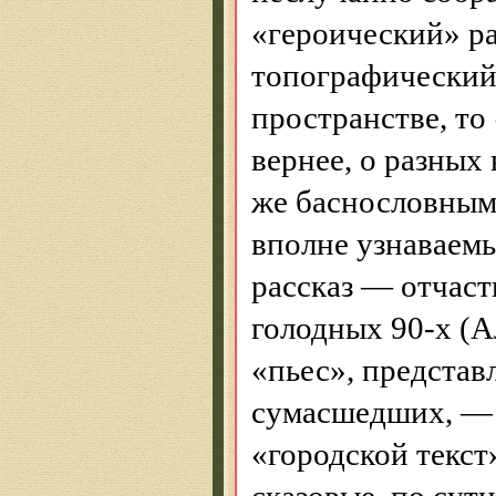
«героический» р
топографический
пространстве, то
вернее, о разных
же баснословны
вполне узнаваемы
рассказ — отчаст
голодных 90-х (А
«пьес», представ
сумасшедших, —
«городской текст