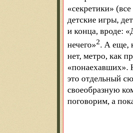
«
секретики
» (все
детские игры, дет
и конца, вроде: 
2
нечего»
.
А еще, 
нет, метро, как п
«понаехавших».
Н
это отдельный сю
своеобразную ко
поговорим, а пок