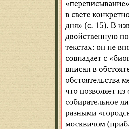
«переписывание»
в свете конкретн
дня» (с. 15). В и
двойственную по
текстах: он не в
совпадает с «био
вписан в обстоят
обстоятельства м
что позволяет из
собирательное лиц
разными «городс
москвичом (прибл