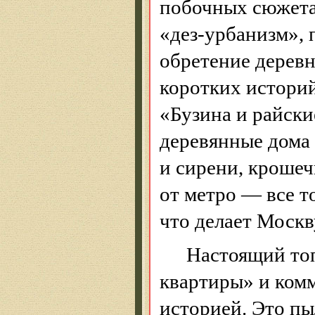
побочных сюжет
«дез-урбанизм»,
обретение деревн
коротких историй
«Бузина и райски
деревянные дома 
и сирени, кроше
от метро — все т
что делает Москв
Настоящий
то
квартиры» и ком
историей. Это пы