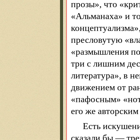
прозы», что «кри
«Альманаха» и т
концептуализма»,
пресловутую «вл
«размышления по 
три с лишним дес
литература», в н
движением от р
«пафосным» «нот
его же авторским
Есть искушени
сказали бы — тре