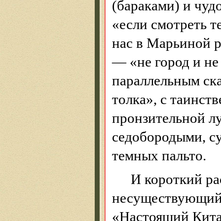
(бараками) и чуд
«если смотреть те
нас в Марьиной 
— «не город и не
параллельным ск
толка», с таинст
пронзительной л
седобородыми, с
темных пальто.
И короткий ра
несуществующий
«Настоящий Кита