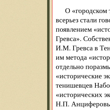
О «городском 
всерьез стали гов
появлением «ист
Гревса
». Собстве
И.М.
Гревса
в
Те
им метода «истор
отдельно поразмы
«исторические эк
тенишевцев
Набо
«исторических эк
Н.П. Анциферовы