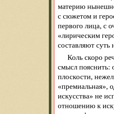
материю нынешн
с сюжетом и геро
первого лица, с 
«лирическим гер
составляют суть
Коль скоро ре
смысл пояснить: 
плоскости, нежел
«премиальная», о
искусства» не ис
отношению к иск