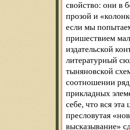
свойство: они в 
прозой и «колонк
если мы попытае
пришествием мал
издательской ко
литературный сю
тыняновской
схем
соотношении ряд
прикладных элеме
себе, что вся эта
пресловутая «нов
высказывание» сд