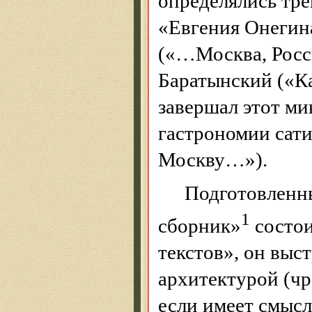
определялись тр
«Евгения Онегина
(«…Москва, Росс
Баратынский («Ка
завершал этот
ми
гастрономии
сат
Москву…»).
Подготовлен
1
сборник»
состои
текстов», он выс
архитектурой (чр
если имеет смысл