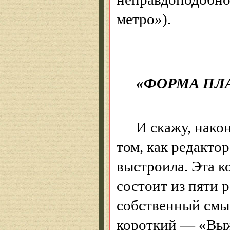
метро»).
«ФОРМА ПЛ
И скажу, након
том, как редакто
выстроила. Эта к
состоит из пяти 
собственный смы
короткий — «Выж