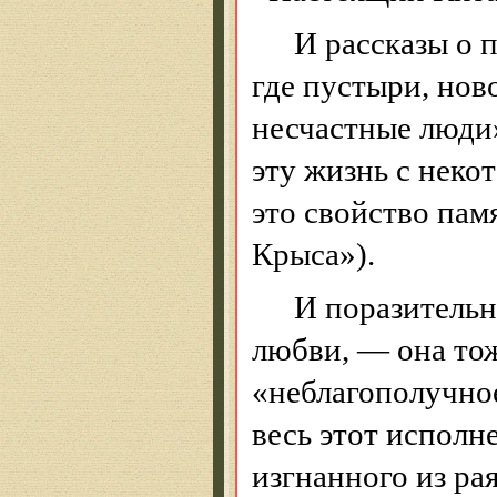
И рассказы о 
где пустыри, нов
несчастные люди
эту жизнь с неко
это свойство пам
Крыса»).
И поразительн
любви, — она тож
«неблагополучное
весь этот исполн
изгнанного из ра