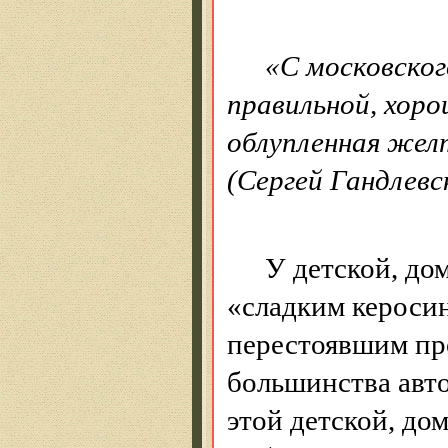
«С московског
правильной, хоро
облупленная желт
(Сергей Гандлевс
У детской, до
«сладким керосин
перестоявшим пр
большинства авт
этой детской, до