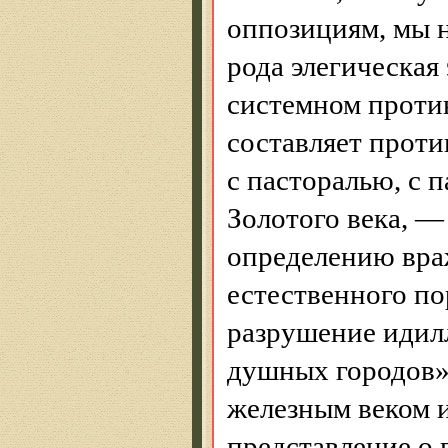
оппозициям, мы н
рода элегическая
системном прот
составляет прот
с пасторалью, с 
Золотого века, 
определению вра
естественного по
разрушение идилл
душных городов»
железным веком 
представление о 