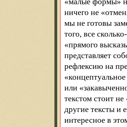
«малые формы» н
ничего не «отмен
мы не готовы зам
того, все скольк
«прямого высказы
представляет соб
рефлексию на пр
«концептуальное
или «закавыченное
текстом стоит не
другие тексты и 
интересное в это