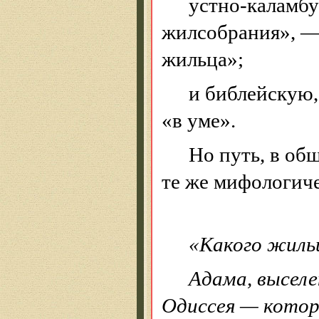
устно-каламб
жилсобрания
», 
жильца»;
и
библейскую
«в уме».
Но путь, в об
те же мифологиче
«Какого жиль
Адама, выселе
Одиссея
— котор