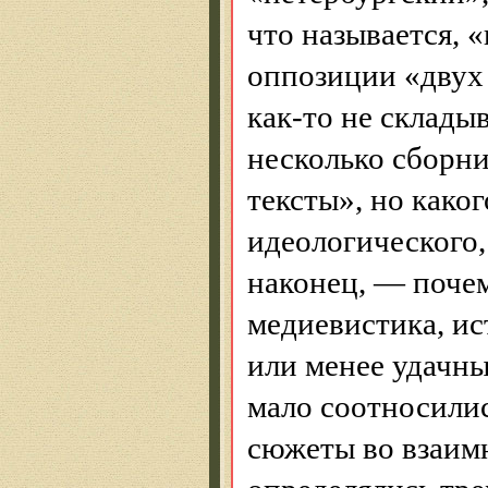
что называется, «
оппозиции «двух
как-то не склады
несколько сборн
тексты», но како
идеологического,
наконец, — почем
медиевистика, ис
или менее удачн
мало соотносилис
сюжеты во взаим