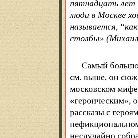
пятнадцать лет 
люди в Москве хо
называется, “как
столбы» (Михаил
Самый большо
см. выше, он сю
московском мифе.
«героическим», о
рассказы с героя
нефикционально
неслучайно собра