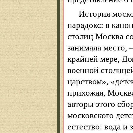
История моско
парадокс: в кан
столиц Москва с
занимала место, 
крайней мере, До
военной столице
царством», «детс
прихожая, Москва
авторы этого сбо
московского детс
естество: вода и 