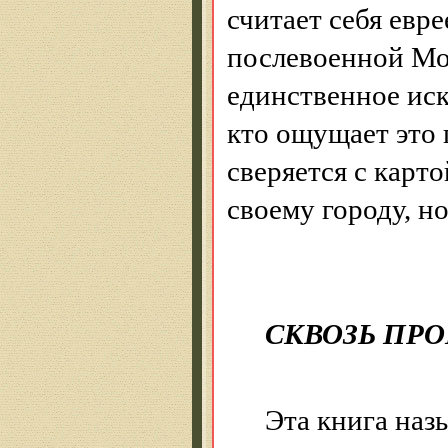
считает себя евре
послевоенной Мос
единственное иск
кто ощущает это 
сверяется с карто
своему городу, н
СКВОЗЬ ПР
Эта книга наз