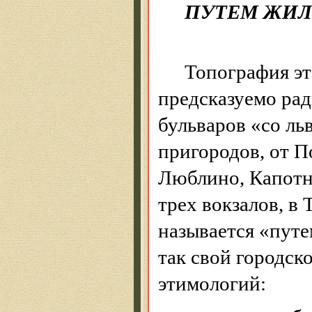
ПУТЕМ ЖИЛ
Топография э
предсказуемо
рад
бульваров «со ль
пригородов, от 
Люблино, Капотню
трех вокзалов, в
называется «путе
так свой городско
этимологий: