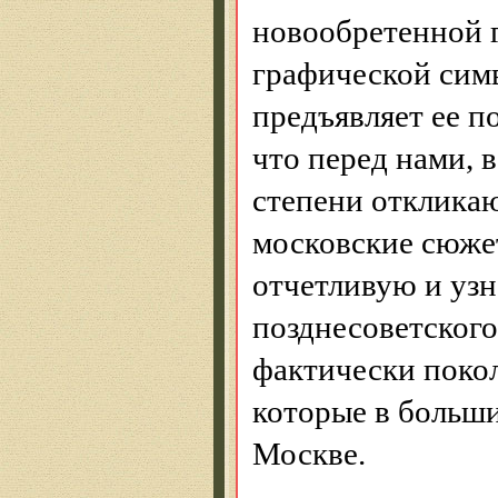
новообретенной 
графической сим
предъявляет ее п
что перед нами, в
степени отклика
московские сюже
отчетливую и уз
позднесоветского
фактически
поко
которые в больши
Москве.