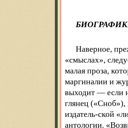
БИОГРАФИ
Наверное, пре
«смыслах», следуе
малая проза, кот
маргиналии и жур
выходит — если н
глянец («Сноб»),
издатель-ской «
антологии. «Воз