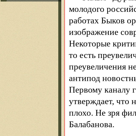
молодого россий
работах Быков ор
изображение сов
Некоторые критик
то есть преувели
преувеличения не
антипод новостн
Первому каналу го
утверждает, что 
плохо. Не зря фи
Балабанова.