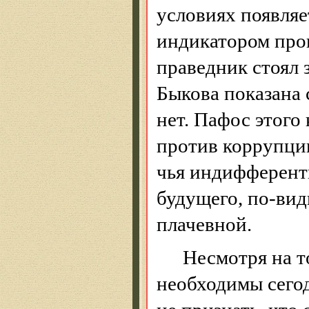
условиях появляе
индикатором про
праведник стоял 
Быкова показана 
нет. Пафос этого
против коррупции
чья индифферент
будущего, по-вид
плачевной.
Несмотря на
т
необходимы сего