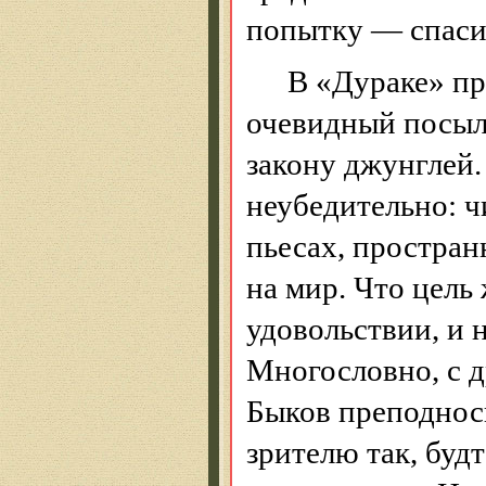
попытку — спаси
В «
Дураке
» п
очевидный посыл
закону джунглей.
неубедительно: ч
пьесах, простран
на мир. Что цель
удовольствии, и н
Многословно, с д
Быков преподнос
зрителю так, будт