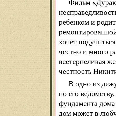
Фильм «
Дурак
несправедливост
ребенком и родит
ремонтированной
хочет подучиться
честно и много ра
всетерпеливая
же
честность Никити
В одно из деж
по его ведомству
фундамента дома 
дом может в любу