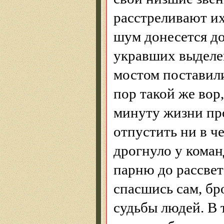
расстреливают их
шум донесется до
укравших выделен
мостом поставили
пор такой же вор
минуту жизни пр
отпустить ни в ч
дрогнуло у коман
парню до рассвета
спасшись сам, бр
судьбы людей. В