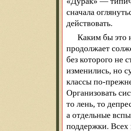
«
Дурак
» — типич
сначала оглянутьс
действовать.
Каким бы это 
продолжает
солж
без которого не с
изменились, но с
классы по-прежне
Организовать си
то лень, то депре
а отдельные всп
поддержки. Всех к