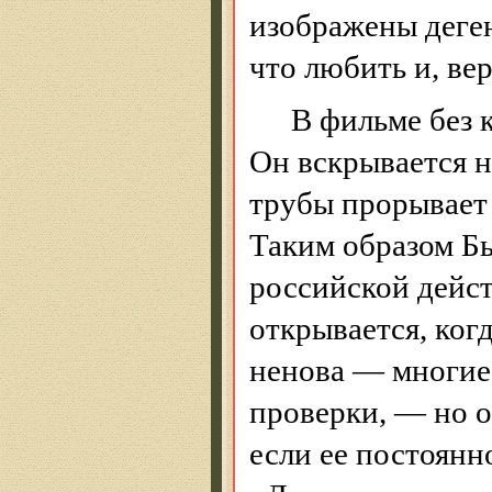
изображены
деге
что любить и, вер
В фильме без 
Он вскрывается н
трубы прорывает 
Таким
образом
Бы
российской дейст
открывается, ког
ненова — многие 
проверки, — но о
если ее постоянн