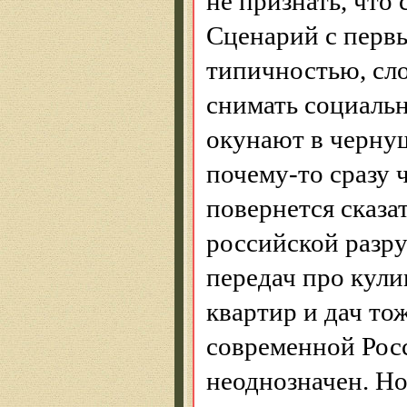
не признать, что
Сценарий с перв
типичностью, сло
снимать социальн
окунают в черну
почему-то сразу 
повернется сказа
российской разру
передач про кули
квартир и дач то
современной Росс
неоднозначен. Но