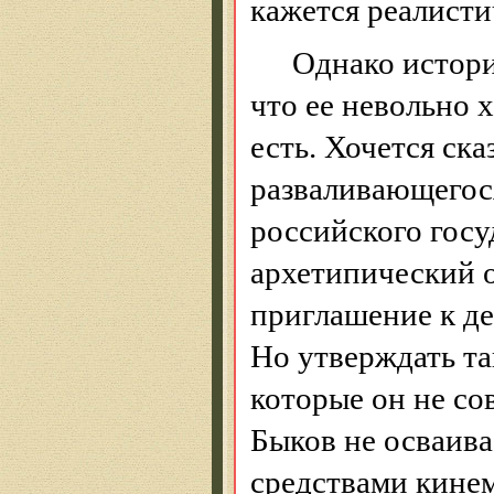
кажется реалист
Однако история
что ее невольно х
есть. Хочется ска
разваливающегос
российского госу
архетипический о
приглашение к д
Но утверждать та
которые он не сов
Быков не осваив
средствами кинем