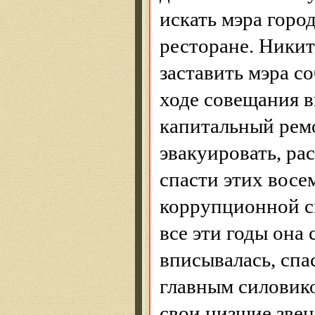
искать мэра город
ресторане. Никит
заставить мэра с
ходе совещания в
капитальный ремо
эвакуировать, ра
спасти этих восе
коррупционной си
все эти годы она
вписывалась, спа
главным силовик
свои низшие звен