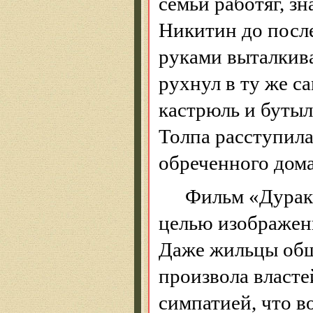
семьи работяг, 
Никитин до после
руками выталкива
рухнул в ту же с
кастрюль и бутыл
Толпа расступила
обреченного дома
Фильм «
Дурак
целью изображен
Даже жильцы общ
произвола власте
симпатией, что в