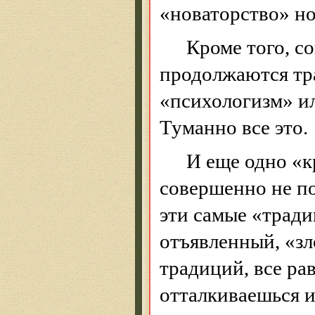
«новаторство»
но
Кроме того, с
продолжаются тра
«психологизм» ил
Туманно все это.
И еще одно «кр
совершенно не п
эти самые «тради
отъявленный, «з
традиций, все ра
отталкиваешься и,