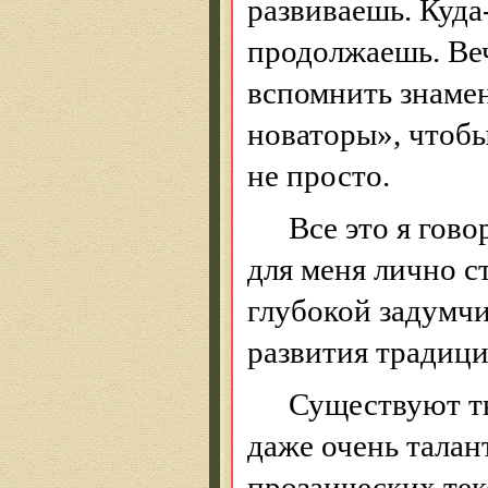
развиваешь. Куда
продолжаешь. Ве
вспомнить знаме
новаторы», чтобы 
не просто.
Все это я гово
для меня лично с
глубокой задумч
развития традици
Существуют ты
даже очень талан
прозаических тек