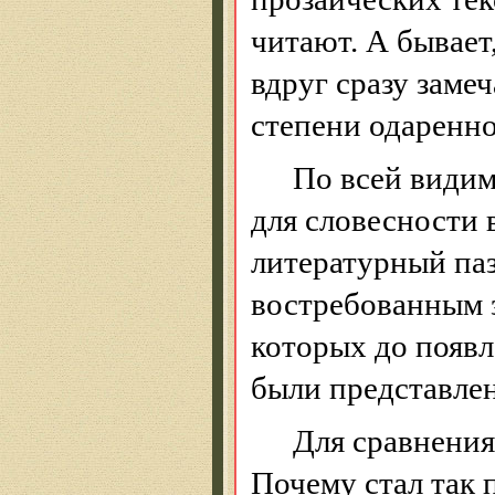
читают. А бывает
вдр
уг сразу замеч
степени одаренно
По всей видим
для словесности 
литературный паз
востребованным з
которых до появл
были представлен
Для сравнения
Почему стал так