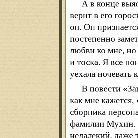
А в конце выя
верит в его горо
он. Он признаетс
постепенно замет
любви ко мне, но
и тоска. Я все по
уехала ночевать к
В повести «За
как мне кажется,
сборника персона
фамилии Мухин. 
недалекий, даже