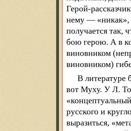
Герой-рассказчик
нему — «никак», 
получается так, 
бою герою. А в к
виновником (непр
виновником) гиб
В литературе 
вот Муху. У Л. Т
«концептуальный
русского и кругл
выразиться, «мет