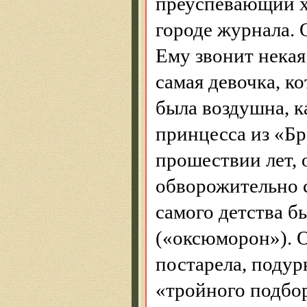
преуспевающий х
городе журнала. 
Ему звонит некая
самая девочка, к
была воздушна, к
принцесса из «Бр
прошествии
лет, 
обворожительно с
самого детства б
(«оксюморон»). О
постарела, подур
«тройного подбор