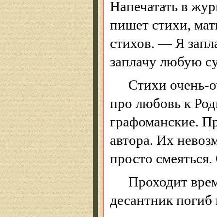
Напечатать в жур
пишет стихи, мат
стихов. — Я зап
заплачу любую с
Стихи очень-о
про любовь к Ро
графоманские.
Пр
автора. Их невоз
просто смеяться.
Проходит время
десантник погиб 