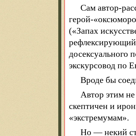
Сам автор-рас
геро
й-
«оксюморо
(«Запах искусств
рефлексирующий 
досексуального
п
экскурсовод по Е
Вроде бы сое
Автор этим н
скептичен и иро
«экстремумам».
Но — некий ст