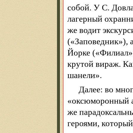
собой.
У С. Довла
лагерный охранни
же водит экскур
(«Заповедник»), 
Йорке («Филиал»
крутой вираж. Ка
шанели
».
Далее: во мног
«
оксюморонный
же парадоксальн
героями, который