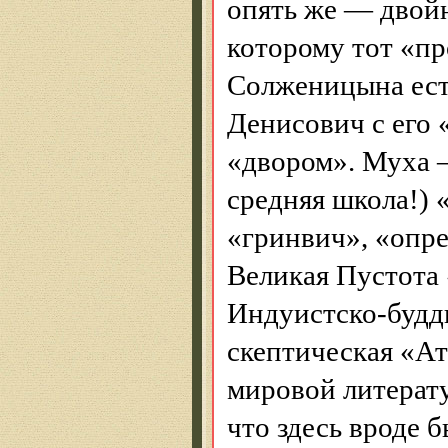
опять же — двойн
которому тот «пр
Солженицына ест
Денисович с его 
«двором». Муха —
средняя школа!) 
«
гринвич
», «опр
Великая Пустота 
Индуистско
-буд
скептическая «Ат
мировой литерат
что здесь вроде 