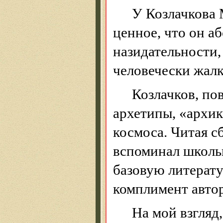
У
Козлачкова
М
ценное, что он а
назидательности,
человечески жалк
Козлачков
, по
архетипы, «
архи
космоса. Читая с
вспоминал школь
базовую литерат
комплимент автор
На мой взгляд