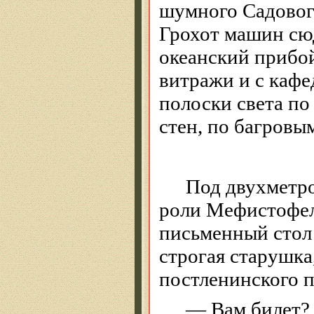
шумного Садового
Грохот машин сюд
океанский прибой
витражи и с каф
полоски света по
стен, по багровы
Под двухметр
роли Мефистофел
письменный стол 
строгая старушка
постленинского
п
— Вам билет? 