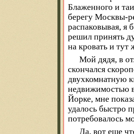
Блаженного и та
берегу Москвы-р
распаковывая, я 
решил принять ду
на кровать и тут 
Мой дядя, в о
скончался скороп
двухкомнатную к
недвижимостью в
Йорке, мне показ
удалось быстро п
потребовалось мо
Да, вот еще чт