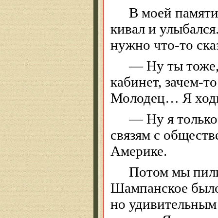
В моей памят
кивал и улыбался
нужно что-то сказ
—
Ну
ты тоже,
кабинет, зачем-то
Молодец… Я ходи
—
Ну
я только
связям с обществ
Америке.
Потом мы пили
Шампанское было
но удивительным 