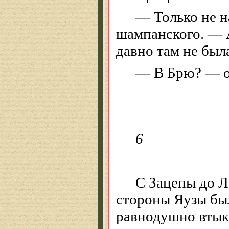
— Только не н
шампанского. — А
давно там не был
— В
Брю
? — 
6
С Зацепы до Л
стороны Яузы был
равнодушно втык