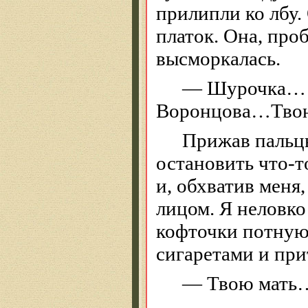
прилипли ко лбу.
платок. Она, про
высморкалась.
— Шурочка… —
Воронцова
…Т
во
Прижав пальцы
остановить что-то
и, обхватив меня
лицом. Я неловко
кофточки потную
сигаретами и пр
— Твою мать…