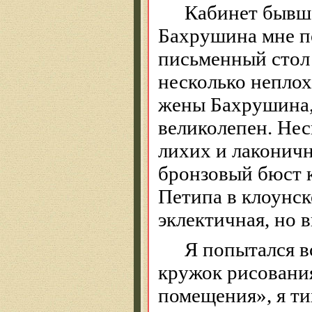
Кабинет бывше
Бахрушина мне 
письменный стол
несколько неплох
жены Бахрушина,
великолепен. Не
лихих и лаконич
бронзовый бюст к
Петипа в клоунс
эклектичная, но в
Я попытался в
кружок рисовани
помещения», я ти