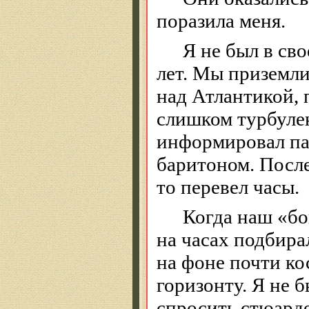
поразила меня.
Я не был в св
лет. Мы приземли
над Атлантикой, 
слишком турбуле
информировал па
баритоном. После
то перевел часы.
Когда
наш
«
бо
на часах подбира
на фоне почти ко
горизонту. Я не б
спросить стюарде