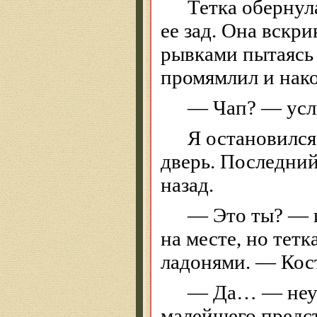
Тетка обернул
ее зад. Она вскр
рывками пытаясь 
промямлил и
нак
—
Чап
? — усл
Я остановился
дверь. Последни
назад.
— Это ты? — и
на месте, но тетк
ладонями. — Кост
— Да… — неув
малейшего предст