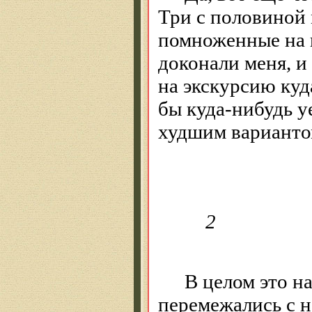
Три с половиной 
помноженные на 
доконали
меня, и 
на экскурсию куд
бы куда-нибудь у
худшим вариант
2
В целом это н
перемежались с 