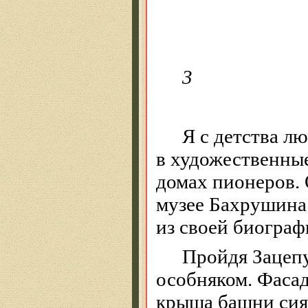
3
Я с детства л
в художественны
домах пионеров. 
музее Бахрушина 
из своей биограф
Пройдя Зацепу
особняком. Фасад
крыша башни сиял