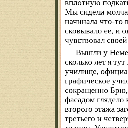
вплотную подкаты
Мы сидели молча
начинала что-то 
сковывало ее, и 
чувствовал своей
Вышли у Немец
сколько лет я ту
училище, официа
графическое учи
сокращенно
Брю
фасадом глядело 
второго этажа за
третьего и четве
ладони. Удивител