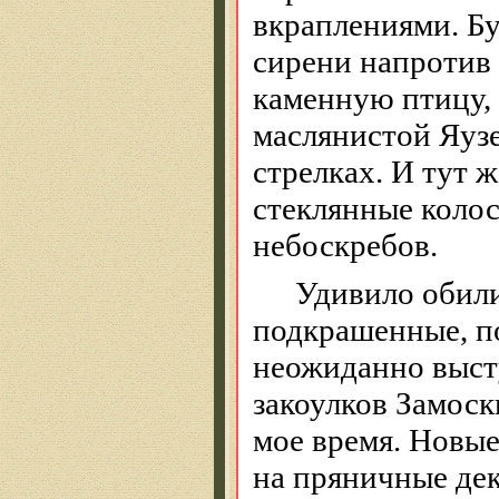
вкраплениями. Бу
сирени напротив 
каменную птицу,
маслянистой Яузе
стрелках. И тут ж
стеклянные колос
небоскребов.
Удивило обили
подкрашенные, п
неожиданно выст
закоулков Замоск
мое время. Новые
на пряничные дек