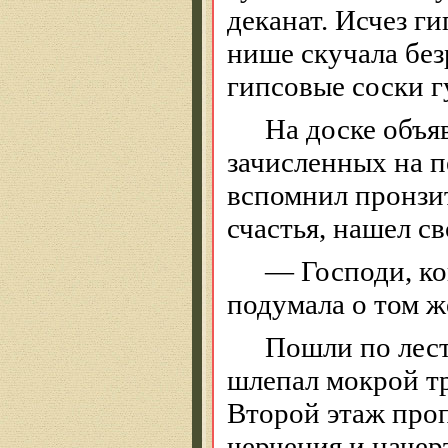
деканат. Исчез г
нише скучала без
гипсовые соски г
На доске объя
зачисленных на п
вспомнил пронзит
счастья, нашел с
— Господи, ко
подумала о том ж
Пошли по лест
шлепал мокрой тр
Второй этаж про
черчения и
начер