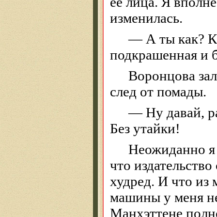
ее лица. Я вполне
изменилась.
— А ты как? К
подкрашенная и б
Воронцова зал
след от помады.
—
Ну
давай, р
Без утайки!
Неожиданно я р
что издательство
худред
. И что из
машины у меня не
Манхэттене полно