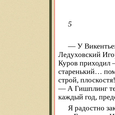
5
— У
Викенть
Ледуховский
Игор
Куров приходил 
старенький… помн
строй,
плоскостя
— А
Гишплинг
те
каждый год, пред
Я радостно зак