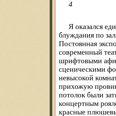
4
Я оказался ед
блуждания по зал
Постоянная экспо
современный теа
шрифтовыми афиш
сценическими фо
невысокой комнат
прихожую провин
потолок были зат
концертным рояле
красные плюшев