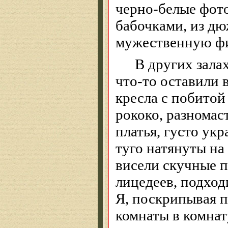
черно-белые фот
бабочками, из дю
мужественную фи
В других зала
что-то оставили 
кресла с побитой
рококо, разномас
платья, густо ук
туго натянуты на
висели скучные 
лицедеев,
подход
Я, поскрипывая п
комнаты в комнат