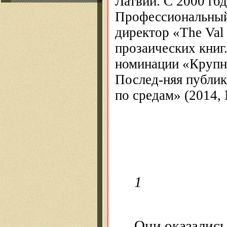
Латвии. С 2000 го
Профессиональный
директор «
The
Val
прозаических книг
номинации «Крупна
Послед-няя публик
по средам» (2014, 
1
Они оказалис