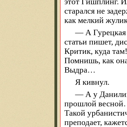
этот
Гишплинг
. 
старался не задер
как мелкий жулик
— А
Гурецкая
статьи пишет, д
Критик, куда та
Помнишь, как он
Выдра…
Я кивнул.
— А у Данили
прошлой весной
Такой урбанисти
преподает, кажет