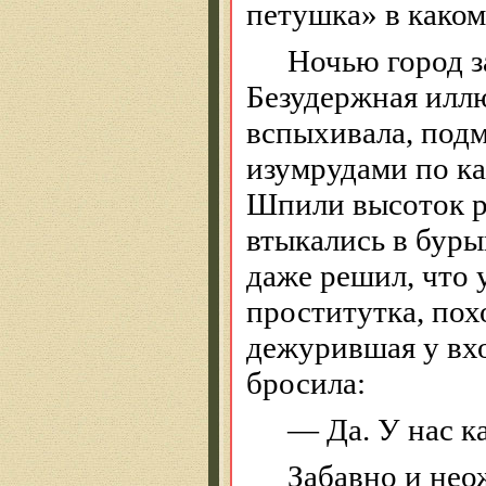
петушка» в
каком
Ночью город з
Безудержная илл
вспыхивала, подм
изумрудами по ка
Шпили высоток р
втыкались в буры
даже решил, что 
проститутка, пох
дежурившая у вхо
бросила:
— Да. У нас к
Забавно и нео