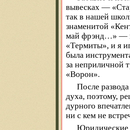
вывесках — «
Ста
так в нашей школ
знаменитой «Ке
май
фрэнд
…» — н
«Термиты», и я и
была инструмента
за неприличной 
«Ворон».
После развода
духа, поэтому, р
дурного впечатле
ни с кем не встре
Юридические 