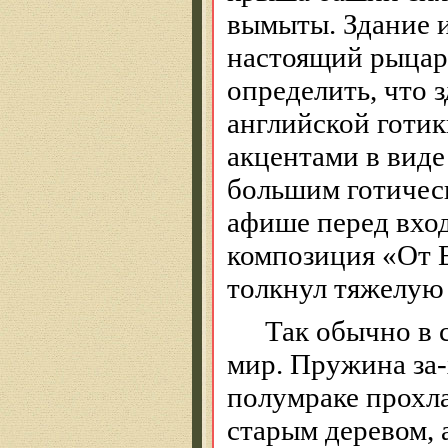
вымыты. Здание 
настоящий рыцар-
определить, что 
английской готи
акцентами в виде
большим готичес
афише перед вхо
композиция «От Е
толкнул тяжелую 
Так обычно в 
мир. Пружина за-
полумраке прохла
старым деревом, 