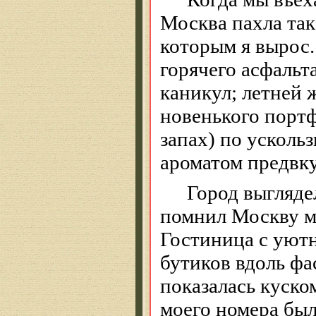
Москва пахла так 
которым я вырос.
горячего асфаль
каникул; летней
новенького портфе
запах) по усколь
ароматом предвку
Город выгляд
помнил Москву м
Гостиница с уют
бутиков вдоль фа
показалась куско
моего номера бы