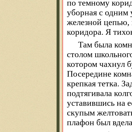
по темному корид
уборная с одним
железной цепью, 
коридора. Я тихо
Там была комн
столом школьного
котором чахнул б
Посередине комна
крепкая тетка. З
подтягивала колг
уставившись на е
скупым желтоват
плафон был вдела