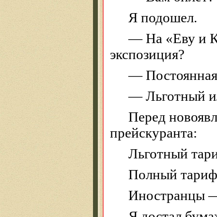
Я подошел.
— На «Еву и К
экспозиция?
— Постоянная
— Льготный и
Перед новоявл
прейскуранта:
Льготный тар
Полный тариф
Иностранцы —
Я достал бума