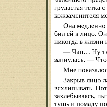
грудастая
тетка с
кожзаменителя м
Она медленно 
бил ей в лицо. О
никогда в жизни 
—
Чап
… Н
у 
запнулась. — Что
Мне показалось
Закрыв лицо л
всхлипывать. Пот
захлебываясь, пыт
тушь и помаду по