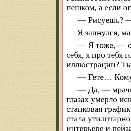
пешком, а если оп
— Рисуешь? —
Я запнулся, м
— Я тоже, — о
себя, я про тебя
иллюстрации? Ты
— Гете… Кому 
— Да, — мрач
глазах умерло ис
станковая график
стала утилитарно
интерьере и пейз