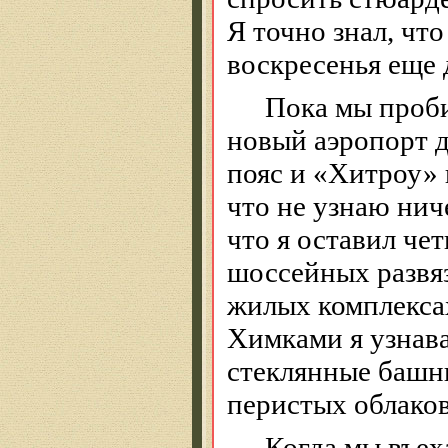
Я точно знал, что
воскресенья еще 
Пока мы проби
новый аэропорт д
пояс и «Хитроу» 
что не узнаю ниче
что я оставил че
шоссейных развя
жилых комплексах
Химками я узнав
стеклянные башн
перистых облаков
Когда мы въех