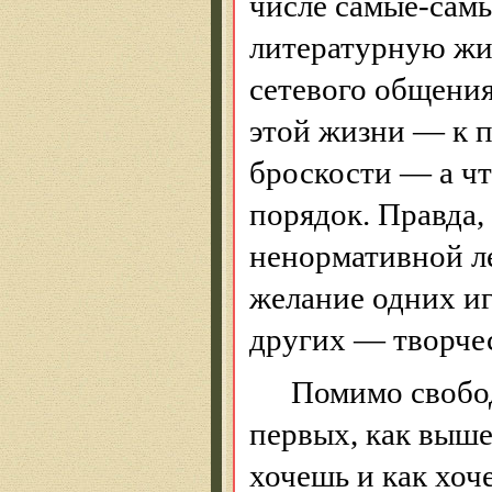
числе самые-самы
литературную жиз
сетевого общения
этой жизни — к п
броскости — а чт
порядок. Правда,
ненормативной ле
желание одних иг
других — творчес
Помимо свобод
первых, как выше
хочешь и как хоч