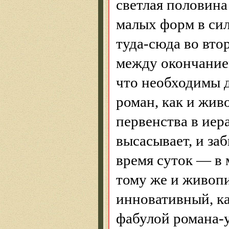
светлая половина
малых форм в си
туда-сюда во вт
между окончание
что необходимы д
роман, как и жив
первенства в иера
высасывает, и за
время суток — в
тому же и живоп
инновативный
, к
фабулой романа-у