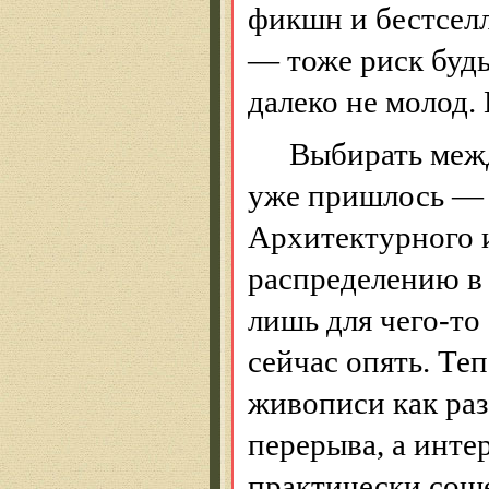
фикшн
и бестселл
— тоже риск будь
далеко не молод.
Выбирать меж
уже пришлось — к
Архитектурного и
распределению в 
лишь для чего-то
сейчас опять.
Теп
живописи как раз
перерыва, а инте
практически соше