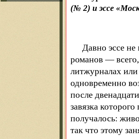
(№ 2) и эссе «Мос
Давно эссе не 
романов — всего, 
литжурналах
или 
одновременно воз
после двенадцати
завязка которого
получалось
:
жив
так что этому за