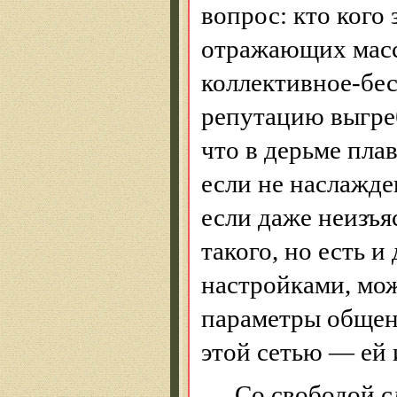
вопрос: кто кого 
отражающих масс
коллективное-бес
репутацию выгре
что в
дерьме
плав
если не наслажде
если даже неизъя
такого, но есть и
настройками, мо
параметры общен
этой сетью — ей 
Со свободой с