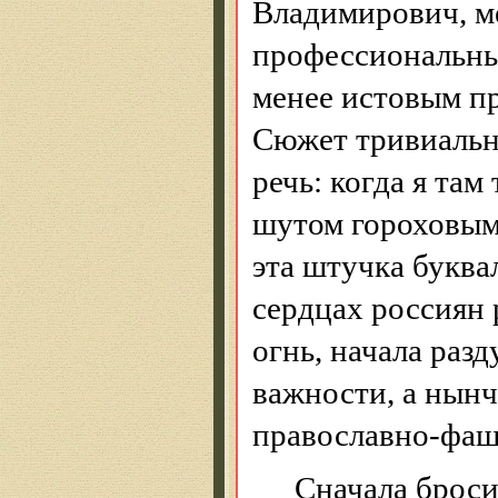
Владимирович,
м
профессиональны
менее истовым п
Сюжет тривиальны
речь: когда я там
шутом гороховым,
эта штучка буквал
сердцах россиян 
огнь, начала раз
важности, а нынч
православно
-фаш
Сначала брос