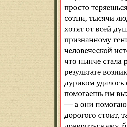
просто теряешься
сотни, тысячи л
хотят от всей ду
признанному гени
человеческой ист
что нынче стала 
результате возни
дуриком
удалось 
помогаешь им выж
— а они помогают
дорогого стоит, т
довериться ему, 