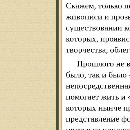
Скажем, только п
живописи и проз
существовании к
которых, проявис
творчества, обле
Прошлого не в
было, так и было 
непосредственна
помогает жить и 
которых нынче пр
представление фо
не только привле