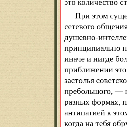
это количество с
При этом суще
сетевого общения
душевно-интелле
принципиально но
иначе и нигде бо
приближении это
застолья советск
пребольшого, — г
разных формах, 
антипатией к это
когда на тебя об