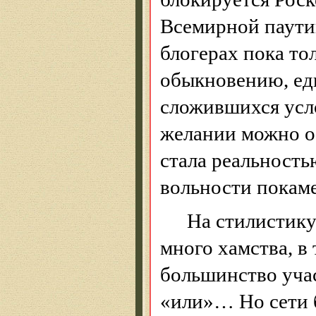
Всемирной паутин
блогерах
пока то
обыкновению, ед
сложившихся усл
желании можно об
стала реальность
вольности покаме
На стилистику
много хамства, в
большинство уча
«или»… Но сети б