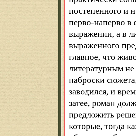
постепенного и 
перво-наперво в 
выражении, а в
л
выраженного пре
главное, что жив
литературным не 
наброски сюжета,
заводился, и врем
затее, роман дол
предложить реше
которые, тогда ка