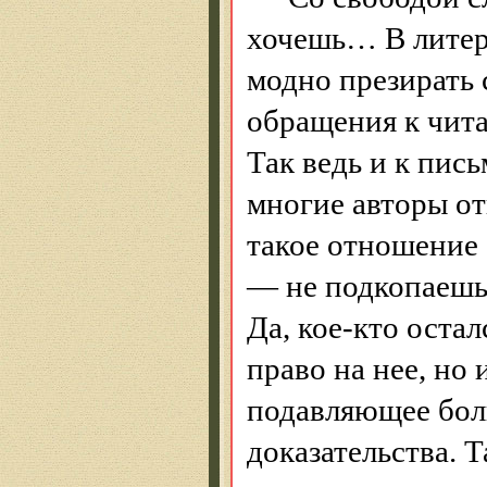
хочешь
… В
литер
модно презирать
обращения к чита
Так ведь и к пис
многие авторы от
такое отношение
— не подкопаешьс
Да, кое-кто оста
право на нее, но
подавляющее боль
доказательства. Т