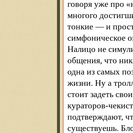
говоря уже про «
многого достигш
тонкие — и прост
симфоническое о
Налицо не симул
общения, что ник
одна из самых п
жизни. Ну а тролл
стоит задеть сво
кураторов-чекист
подтверждают, чт
существуешь. Бло