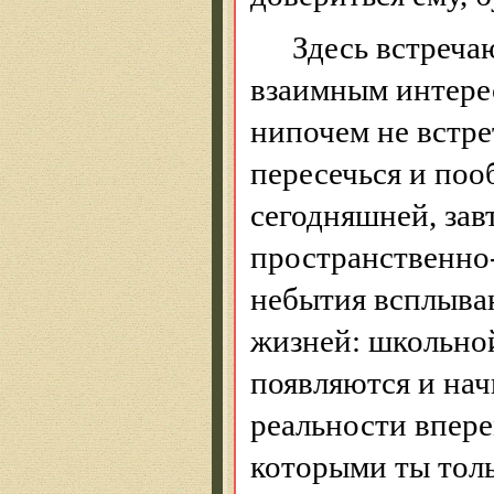
Здесь встреча
взаимным интере
нипочем не встре
пересечься и поо
сегодняшней, зав
пространственно
небытия всплыва
жизней: школьной
появляются и на
реальности впере
которыми ты толь