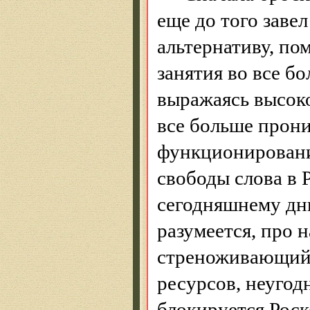
еще до того завел
альтернативу, по
занятия во все 
выражаясь высоко
все больше прон
функционировани
свободы слова в 
сегодняшнему дн
разумеется, про н
стреноживающий
ресурсов, неугод
блокируется
Роск