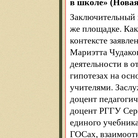
в школе» (Новая
Заключительный к
же площадке. Как 
контексте заявле
Мариэтта
Чудако
деятельности в 
гипотезах на осн
учителями. Засл
доцент педагоги
доцент РГГУ Се
единого учебника
ГОСах
, взаимоо