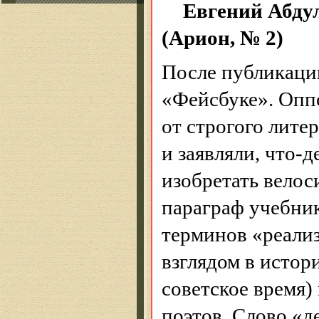
Евгений Абдул
(Арион, № 2)
После публикации
«
Фейсбуке
». Опп
от строгого лите
и заявляли, что-д
изобретать велоси
параграф учебник
терминов «реали
взглядом в истор
советское время)
поэтов. Слово «д