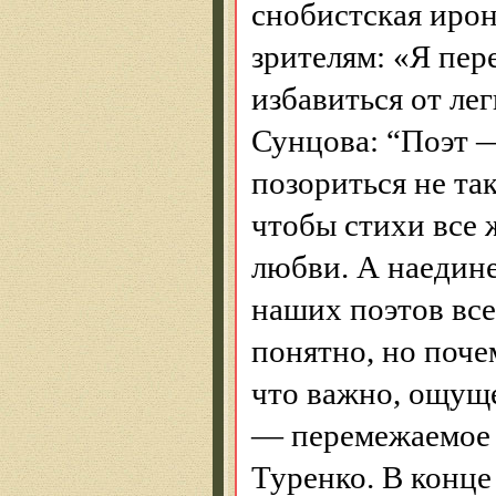
снобистская иро
зрителям: «Я пер
избавиться от ле
Сунцова
: “Поэт 
позориться не та
чтобы стихи все 
любви. А наедин
наших поэтов все
понятно, но поче
что важно, ощуще
— перемежаемое
Туренко. В конце