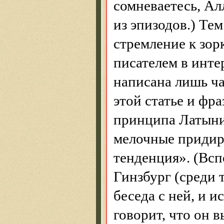
сомневаетесь, Ал
из эпизодов.) Те
стремление к зор
писателем в инте
написана лишь ча
этой статье и фр
принципа
Латын
мелочные придир
тенденция».
(Всп
Гинзбург (среди 
беседа с ней, и и
говорит, что он в