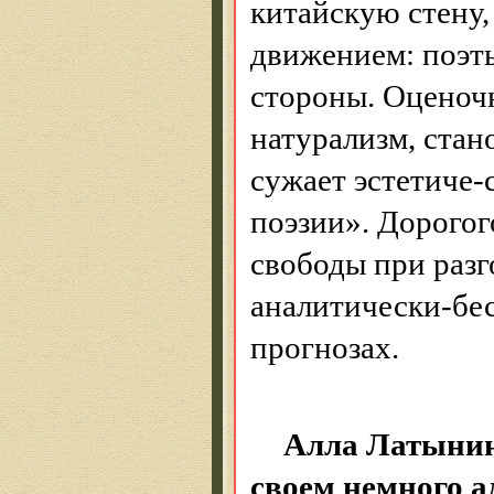
китайскую стену,
движением: поэты
стороны.
Оценоч
натурализм, стан
сужает эстетиче-
поэзии». Дорогог
свободы при разг
аналитически-бе
прогнозах.
Алла Латынин
своем немного а