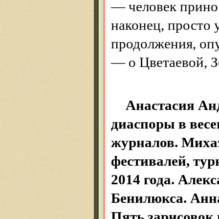
— человек принос
наконец, просто 
продолжения, оп
— о Цветаевой, З
Анастасия Ан
диаспоры в вес
журналов. Миха
фестивалей, ту
2014 года. Алек
Бенилюкса. Ан
Пять зарисовок 