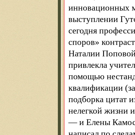
инновационных м
выступлении Гуто
сегодня професси
споров» контрас
Наталии Поповой,
привлекла учител
помощью нестанд
квалификации (з
подборка цитат и
нелегкой жизни и
— и Елены
Камо
написал по следа