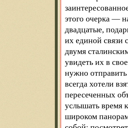
заинтересованное
этого очерка — н
двадцатые, подар
их единой связи
двумя сталински
увидеть их в сво
нужно отправить 
всегда хотели вз
пересеченных объ
услышать время 
широком панорамн
собой: посмотре