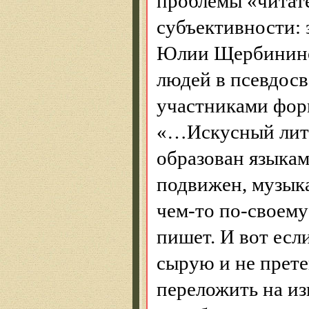
проблемы «читате
субъективности: 
Юлии
Щербинин
людей в псевдосв
участниками фор
«…Искусный лите
образован языкам
подвижен, музыка
чем-то по-своему
пишет. И вот есл
сырую и не пре
переложить на из