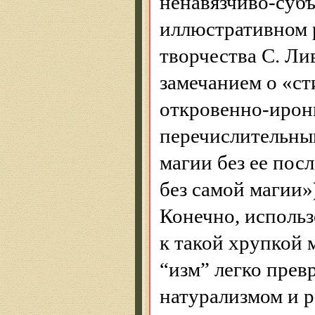
ненавязчиво-суб
иллюстративном 
творчества С.
Ли
замечанием о «ст
откровенно-ирони
перечислительны
магии без ее пос
без самой магии»
Конечно, исполь
к такой хрупкой 
“
изм
” легко прев
натурализмом и р