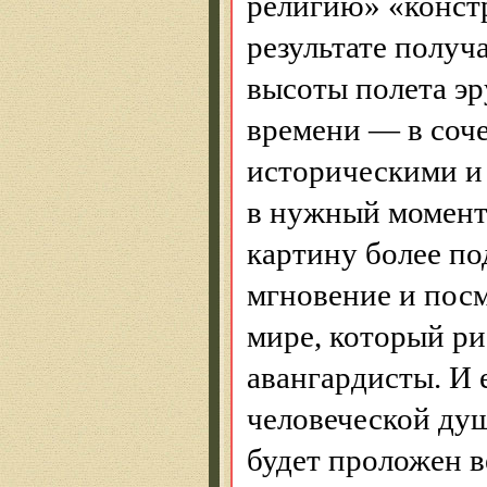
религию» «конст
результате получа
высоты полета э
времени — в соче
историческими и
в нужный момент
картину более по
мгновение и посм
мире, который ри
авангардисты. И 
человеческой ду
будет проложен в