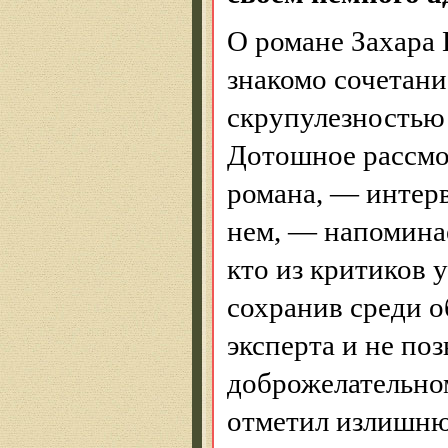
О романе Захара
знакомо сочетани
скрупулезностью
Дотошное рассмо
романа, — интерв
нем, — напоминае
кто из критиков 
сохранив среди 
эксперта и не поз
доброжелательном
отметил излишню