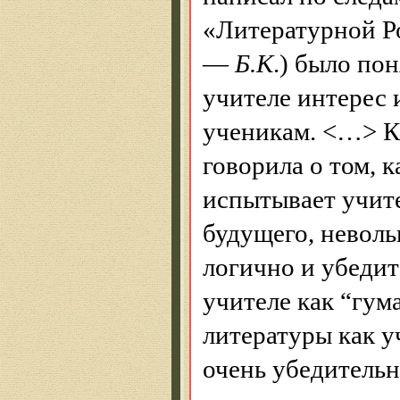
«Литературной Р
—
Б.К
.) было по
учителе интерес 
ученикам. <…> К
говорила о том, 
испытывает учите
будущего, неволь
логично и убеди
учителе как “гум
литературы как у
очень убедительн