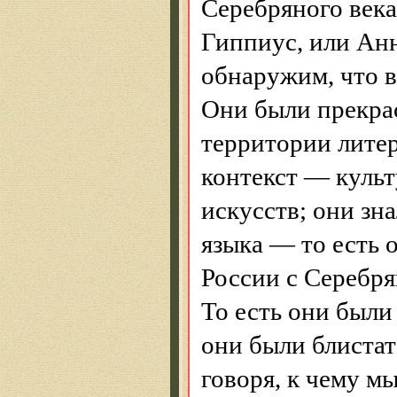
Серебряного века
Гиппиус, или Ан
обнаружим, что в
Они были прекрас
территории литер
контекст — культ
искусств; они зн
языка — то есть 
России с Серебря
То есть они были
они были блиста
говоря, к чему м