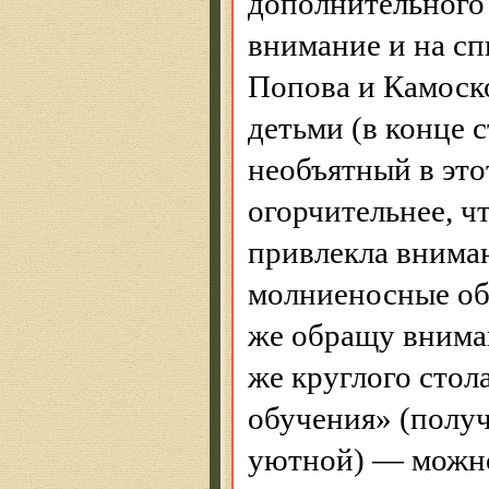
дополнительного
внимание и на сп
Попова и
Камоск
детьми (в конце 
необъятный в это
огорчительнее, ч
привлекла вниман
молниеносные об
же обращу вниман
же круглого стол
обучения» (получ
уютной) — можно