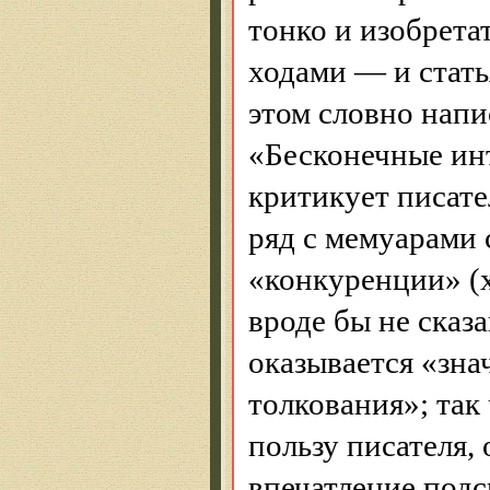
тонко и изобрета
ходами — и стать
этом словно нап
«Бесконечные ин
критикует писате
ряд с мемуарами
«конкуренции» (х
вроде бы не сказа
оказывается «зна
толкования»; так
пользу писателя, 
впечатление подс