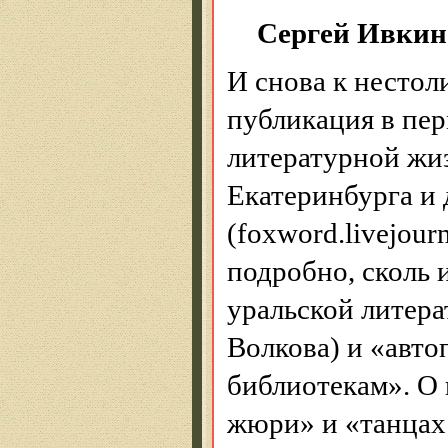
Сергей Ивкин
И снова к несто
публикация в пер
литературной жиз
Екатеринбурга и 
(foxword.livejour
подробно, сколь 
уральской литер
Волкова) и «авто
библиотекам». О
жюри» и «танцах 