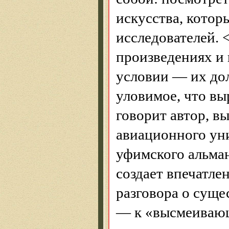
искусства, котор
исследователей. 
произведениях и 
условии — их до
уловимое
, что в
говорит автор, 
авиационного уни
уфимского альман
создает впечатле
разговора о суще
— к «высмеиваю