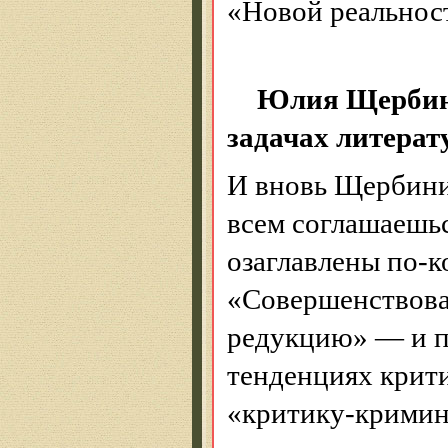
«Новой реальнос
Юлия Щербини
задачах литерат
И вновь Щербини
всем
соглашаешься
озаглавлены по-
«Совершенствова
редукцию» — и п
тенденциях крити
«критику-кримин