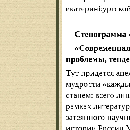
екатеринбургской
Стенограмма 
«Современная
проблемы, тенде
Тут придется апе
мудрости «каждый
станем: всего ли
рамках литератур
затеянного науч
истории России