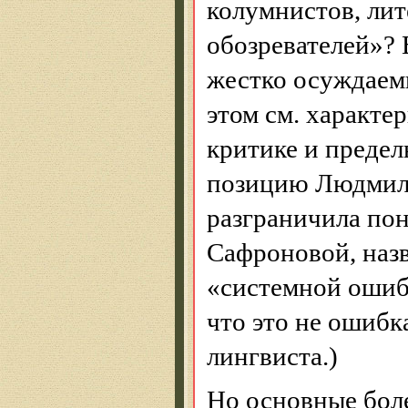
колумнистов
, ли
обозревателей»? 
жестко осуждаемы
этом см. характе
критике и преде
позицию Людми
разграничила пон
Сафроновой, наз
«системной ошибк
что это не ошибк
лингвиста.)
Но основные бол