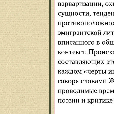
варваризации
, о
сущности, тенде
противоположно
эмигрантской лит
вписанного в об
контекст. Происх
составляющих эт
каждом «черты и
говоря словами Ж
проводимые врем
поэзии и критике