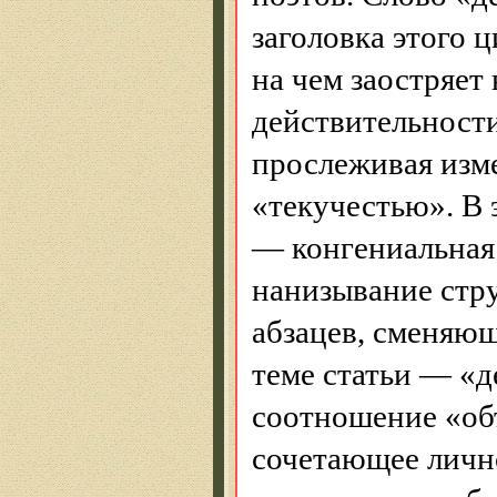
заголовка этого ц
на чем заостряет
действительности
прослеживая изме
«текучестью». В 
— конгениальная
нанизывание стр
абзацев, сменяющ
теме статьи — «
соотношение «об
сочетающее личн