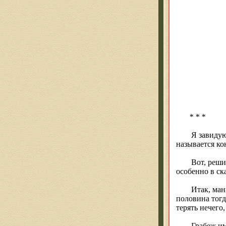
* * *
Я завидую
называется
ко
Вот, реш
особенно в ск
Итак, ман
половина тогд
терять нечего
Грабеж им