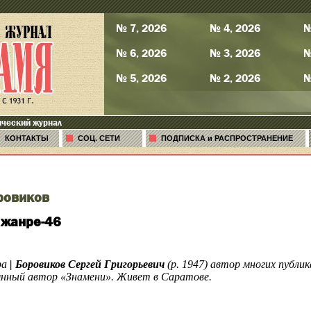
№ 7, 2026
№ 4, 2026
№
№ 6, 2026
№ 3, 2026
№
№ 5, 2026
№ 2, 2026
№
ический журнал
КОНТАКТЫ
СОЦ. СЕТИ
ПОДПИСКА и РАСПРОСТРАНЕНИЕ
ровиков
 жанре-46
ра
|
Боровиков Сергей Григорьевич
(р. 1947) автор многих публик
янный автор «Знамени». Живет в Саратове.