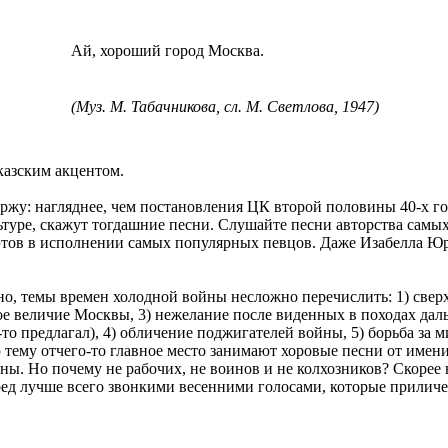
Ай, хороший город Москва.
(Муз.
М.
Табачникова
, сл. М. Светлова, 1947)
казским акцентом.
ржу: нагляднее, чем постановления ЦК второй половины 40-х год
ьтуре, скажут тогдашние песни. Слушайте песни авторства самы
тов в исполнении самых популярных певцов. Даже Изабелла Юрь
о, темы времен холодной войны несложно перечислить: 1) сверх
ое
величие Москвы, 3) нежелание после виденных в походах дал
о-то предлагал), 4) обличение поджигателей войны, 5) борьба за
тему отчего-то главное место занимают хоровые песни от имени 
ны. Но почему не рабочих, не воинов и не колхозников? Скорее в
ед лучше всего звонкими весенними голосами, которые приличе