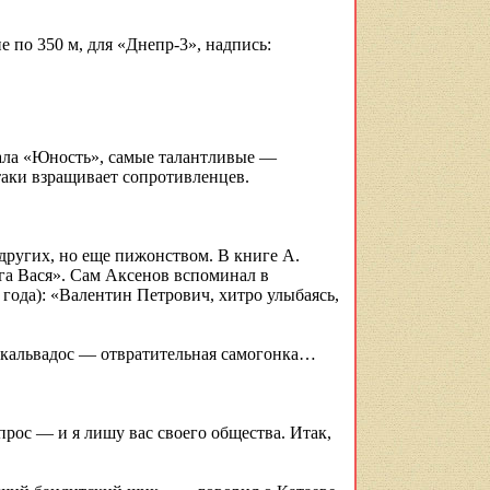
 по 350 м, для «Днепр-3», надпись:
ла «Юность», самые талантливые —
таки взращивает сопротивленцев.
 других, но еще
пижонством
. В книге А.
га Вася». Сам Аксенов вспоминал в
года): «Валентин Петрович, хитро улыбаясь,
т кальвадос — отвратительная самогонка…
прос — и я лишу вас своего общества. Итак,