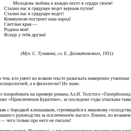
Молодежь любовь к вождю несет в сердце своем!
Сталин нас в грядущее ведет верным путем!
Сталин нас в грядущее ведет!
Коммунизм построит наш народ!
Светлые края —
Родина моя!
Всюду у тебя друзья!
(Муз.
С.
Туликова
, сл. Е.
Долматовского
, 1951)
 тем, кто умеет во всяком тексте разыскать намеренно утаенны
нспирологией
, а в филологии? Не знаю.
ил попробовать на примере романа
Ал
.Н
. Толстого «Гиперболоид
азке «Приключения Буратино», за последние годы отыскана тьма
ьяк с бородкой клинышком, стремящийся к мировому господству.
ашнего руководства за исключением лысого Ленина, но возьмем 
, — чего только про него не писали!
периалистов (
Роллинга
), а для сиюминутного поддержания иде