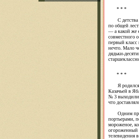
* * *
С детства
по общей лес
— а
какой
же 
совместного о
первый класс 
нечто.
Мало ч
дядьки-десяти
старшеклассни
* * *
Я родился
Казачьей в Яб
№ 3 выходили 
что доставлял
Одним пр
портьерами, п
мороженое, к
огороженный с
телевидения в