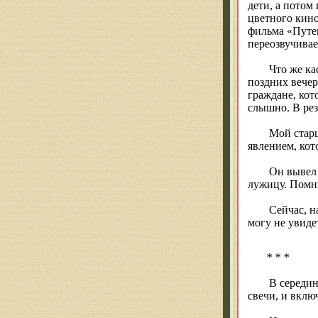
дети, а потом
цветного кино
фильма «Путев
переозвучивае
Что же ка
поздних вечер
граждане, кот
слышно. В рез
Мой старш
явлением, кот
Он вывел 
лужицу. Помн
Сейчас, н
могу не увиде
* * *
В середин
свечи, и вклю