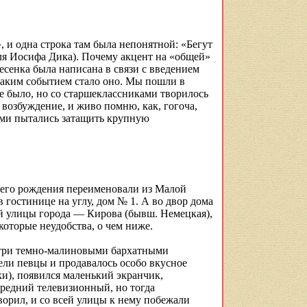
, и одна строка там была непонятной: «Бегут
еля Иосифа
Дика
). Почему
акцент
на «общей»
песенка была написана в связи с введением
 каким событием стало оно. Мы пошли в
не было, но со старшеклассниками творилось
возбуждение, и живо помню, как, гогоча,
ами пытались затащить крупную
моего рождения переименовали из Малой
в гостинице на углу, дом № 1.
А во двор дома
й улицы города — Кирова (
бывш
.
Немецкая),
екоторые неудобства, о чем ниже.
утри темно-малиновыми бархатными
ели певцы и продавалось
особо вкусное
ки), появился маленький
экранчик
,
редний телевизионный, но тогда
ворил, и со всей улицы к нему побежали