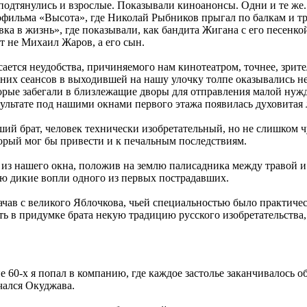
 подтянулись и взрослые. Показывали
киноанонсы
. Одни и те же
фильма «Высота», где Николай Рыбников прыгал по балкам и тру
ка в жизнь», где показывали, как бандита Жигана с его песенко
т не Михаил Жаров, а его сын.
сается неудобства, причиняемого нам кинотеатром, точнее, зрит
них сеансов в выходившей на нашу улочку толпе оказывались не
орые забегали в близлежащие дворы для отправления малой нужд
ультате под нашими окнами первого этажа появилась духовитая 
ий брат, человек технически изобретательный, но не слишком 
орый мог бы привести и к печальным последствиям.
из нашего окна, положив на землю палисадника между травой и
ю дикие вопли одного из первых пострадавших.
ачав с великого Яблочкова, чьей специальностью было практичес
ть в придумке брата некую традицию русского изобретательств
е 60-х я попал в компанию, где каждое застолье заканчивалось об
чался Окуджава.