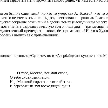
нием зарабатывать и прожигать много денег. «В нем есть насто
.
ды он был не один такой, но кто-то умер, как А. Толстой, кто-то
ничего не стесняясь и не стыдясь, шествовал к вершинам благоп
ускал собрание сочинений в десяти томах (наследникам бы уже 
мов в печать разделяет зачастую всего лишь два — три месяца, 
 единственный прецедент — вовсе без примечаний! И это в
Худл
собрания выпускал с примечаниями.
полнял не только «
Сулико
», но и «Азербайджанскую песню о Мо
О тебе, Москва, все мои слова,
О тебе сновидения мои.
Над Москвой горят золотистый закат
И
серебряный луч восходящей луны.