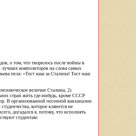
ов, о том, что творилось после войны в
х лучших композиторов на слова самых
ева пела: «Тост наш за Сталина! Тост наш
человеческое величие Сталина, 2)
ьних стран жить где-нибудь, кроме СССР
 мир. В организованной песенной вакханалии
студенчества, которое клянется не
сего, догадался я, потому, что исполнять
ствуют студентам: