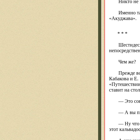
Никто не 
Именно та
«
Акуджава
».
* * *
Шестидес
непосредствен
Чем же?
Прежде вс
Кабакова
и Е.
«Путешествии 
ставит на сто
— Это сов
— А вы пи
— Ну что 
этот кальвадо