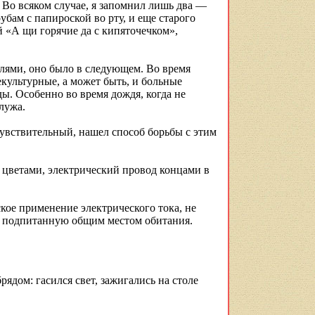
. Во всяком случае, я запомнил лишь два —
бам с папироской во рту, и еще старого
й «А щи горячие да с
кипяточечком
»,
елями, оно было в следующем. Во время
культурные, а может быть, и больные
ы. Особенно во время дождя, когда не
лужа.
чувствительный, нашел способ борьбы с этим
 цветами, электрический провод концами в
кое применение электрического тока, не
а, подпитанную общим местом обитания.
рядом: гасился свет, зажигались на столе