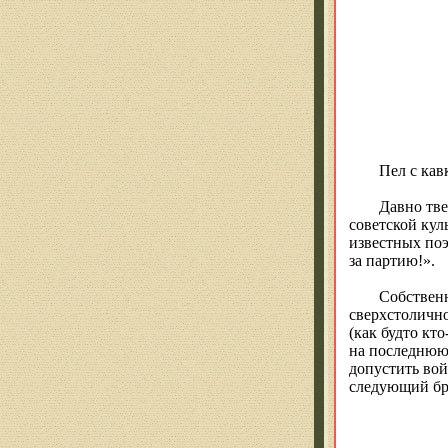
Пел с кав
Давно тве
советской кул
известных поэ
за партию!».
Собственн
сверхстоличн
(как будто кт
на последнюю 
допустить вой
следующий бр