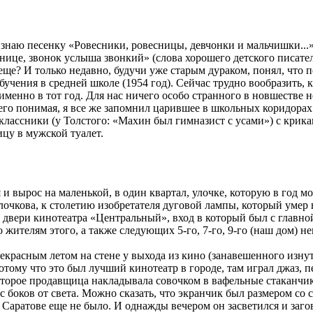
 знаю песенку «Ровесники, ровесницы, девчонки и мальчишки...»
тнице, звонок
услыша
звонкий» (слова хорошего детского писат
еще? И только недавно, будучи уже старым
дураком
, понял, что 
бучения в средней школе (1954 год). Сейчас трудно вообразить,
именно в тот год. Для нас ничего особо странного в новшестве 
его понимая, я все же запомнил царившее в школьных коридорах 
классники (у Толстого:
«Махин был гимназист с усами») с крик
цу в мужской туалет.
 и вырос на маленькой, в один квартал, улочке, которую в год 
лочкова, к столетию изобретателя дуговой лампы, который умер 
двери кинотеатра «Центральный», вход в который был с главно
о жителям этого, а также следующих 5-го, 7-го, 9-го (наш дом) н
екрасным летом на стене у выхода из кино (занавешенного изн
отому что это был лучший кинотеатр в городе, там играл джаз,
п
оторое продавщица накладывала совочком в вафельные стаканчи
 боков от света.
Можно сказать, что
экранчик
был размером со с
 Саратове еще не было.
И однажды вечером он засветился и заго