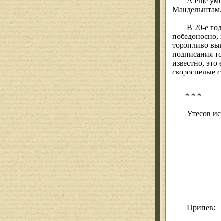
А еще уме
Мандельштам
В 20-е го
победоносно, 
торопливо вып
подписания то
известно, это
скороспелые 
* * *
Утесов ис
Припев: