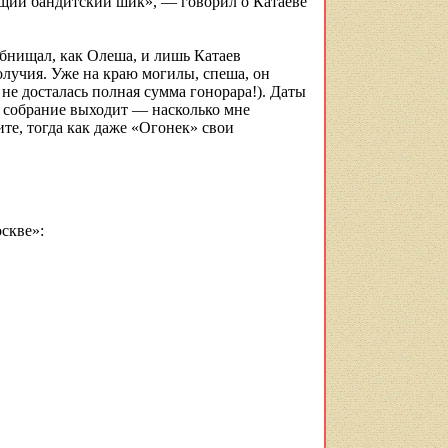
ящий бандитский шик», — говорил о Катаеве
 обнищал, как
Олеша
, и лишь Катаев
олучия. Уже на краю могилы, спеша, он
не досталась полная сумма гонорара!). Даты
и собрание выходит — насколько мне
ите
, тогда как даже «Огонек» свои
скве»: