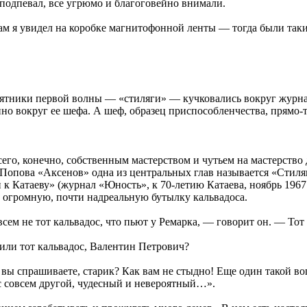
подпевал, все угрюмо и благоговейно внимали.
м я увидел на коробке магнитофонной ленты — тогда были такие
ятники первой волны — «стиляги» —
кучковались
вокруг журна
но вокруг ее шефа. А шеф, образец приспособленчества, прямо-
его, конечно, собственным мастерством и чутьем на мастерство
 Попова «Аксенов» одна из центральных глав называется «Стиля
к Катаеву» (журнал «Юность», к 70-летию Катаева, ноябрь 1967 
л огромную, почти
надреальную
бутылку кальвадоса.
сем не тот кальвадос, что пьют у Ремарка, — говорит он. — То
ли тот кальвадос, Валентин Петрович?
вы спрашиваете, старик? Как вам не стыдно! Еще один такой во
с совсем другой, чудесный и невероятный…».