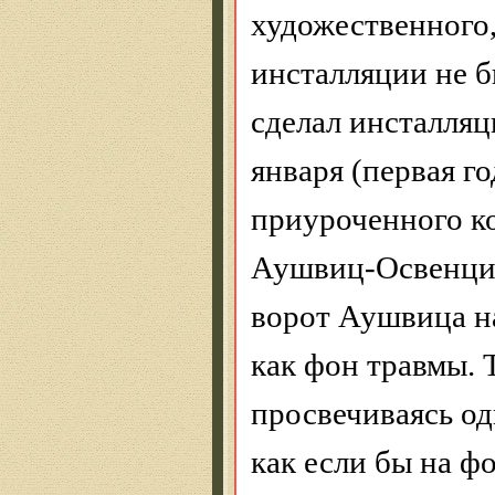
художественного,
инсталляции не б
сделал инсталля
января (первая г
приуроченного к
Аушвиц-Освенц
ворот
Аушвица
н
как фон травмы. 
просвечиваясь од
как если бы на ф