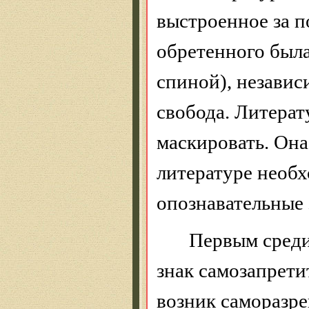
выстроенное за п
обретенного
была
спиной), независ
свобода. Литерат
маскировать. Она
литературе необх
опознавательные 
Первым среди
знак
самозапрети
возник
саморазр