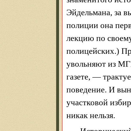
Эйдельмана, за в
полиции она пер
лекцию по своему
полицейских.) П
увольняют из МГ
газете, — тракту
поведение. И в
участковой избир
никак нельзя.
Исторический