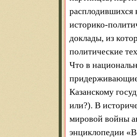
расплодившихся 
историко-полити
доклады, из кото
политические тех
Что в националь
придерживающиес
Казанскому госу
или?). В истори
мировой войны а
энциклопедии «В