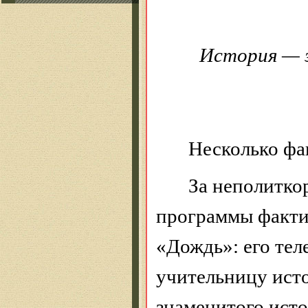
История — э
Несколько фа
За
неполитко
программы факти
«Дождь»: его
тел
учительницу ист
знаменитого исто