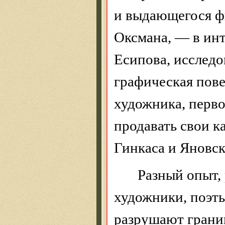
и выдающегося ф
Оксмана
, — в ин
Есипова, исслед
графическая пов
художника, первог
продавать свои к
Гинкаса
и Яновск
Разный опыт,
художники, поэт
разрушают грани