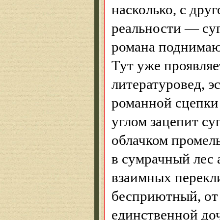
насколько, с дру
реальности — суг
романа поднимаю
Тут уже проявляе
литературовед, э
романной сцепки 
углом зацепит су
облачком промель
в сумрачный лес 
взаимных перекли
бесприютный, от 
единственной доч