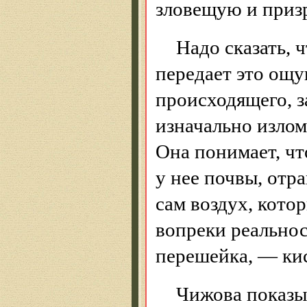
зловещую и приз
Надо сказать, 
передает это ощ
происходящего, 
изначально излом
Она понимает, ч
у нее почвы, отр
сам воздух, кото
вопреки реально
перешейка, — кис
Чижова показыв