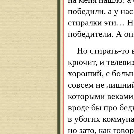
победили, а у нас
стиралки эти… Н
победители. А о
Но стирать-то 
крючит, и телеви
хороший, с больш
совсем не лишни
которыми веками
вроде бы про бед
в убогих коммуна
но зато, как гово