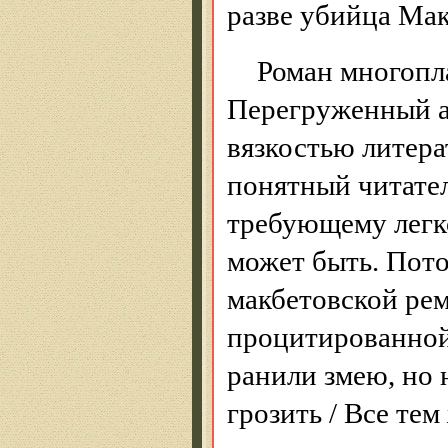
разве убийца Ма
Роман многопл
Перегруженный 
вязкостью литера
понятный читате
требующему легко
может быть. Пото
макбетовской ре
процитированно
ранили змею, но н
грозить / Все те