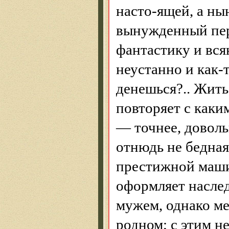
насто-ящей, а н
вынужденный пе
фантастику и вся
неустанно и как-т
денешься?.. Жить
повторяет с как
— точнее, довол
отнюдь не бедная
престижной маши
оформляет наслед
мужем, однако ме
родном; с этим 