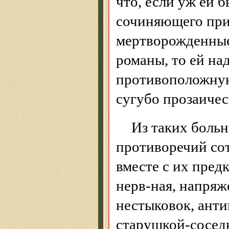
что, если уж ей 
сочиняющего при
мертворожденные
романы, то ей н
противоположную
сугубо прозаиче
Из таких больн
противоречий сот
вместе с их пред
нерв-ная, напряж
нестыковок, ант
старушкой-сосед