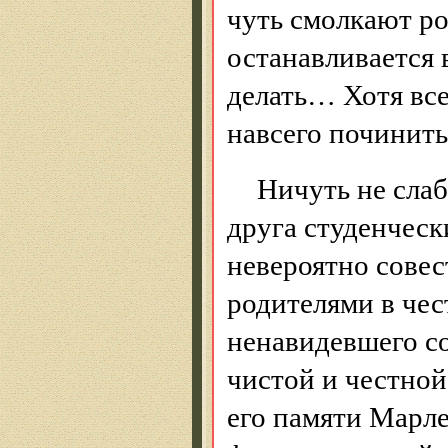
чуть смолкают ро
останавливается в
делать… Хотя все
навсего починить
Ничуть не слаб
друга студенчески
невероятно совес
родителями в чес
ненавидевшего со
чистой и честно
его памяти Марл