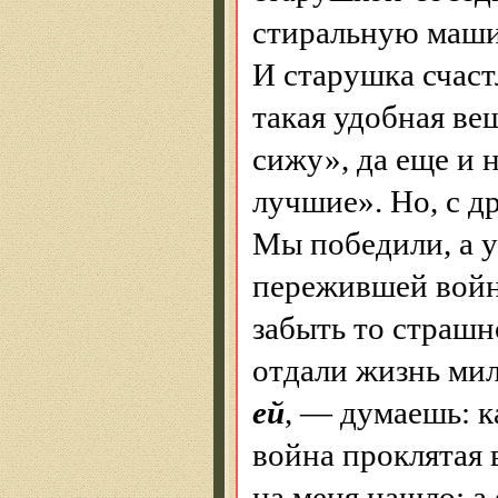
стиральную машин
И старушка счастл
такая удобная ве
сижу», да еще и 
лучшие». Но, с д
Мы победили, а у
пережившей войну
забыть то страшно
отдали жизнь ми
ей
, — думаешь: к
война проклятая 
на меня нашло: а