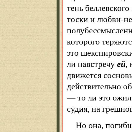
тень беллевского
тоски и любви-н
полубессмыслен
которого теряютс
это шекспировск
ли навстречу
ей
,
движется сосновы
действительно об
— то ли это ожил
судия, на грешн
Но она, погибш