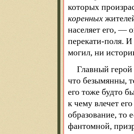
которых произрас
коренных
жителей
населяет его, — 
перекати-поля. И
могил, ни истор
Главный геро
что безымянны, т
его тоже будто бы
к чему влечет ег
образование, то 
фантомной, приз