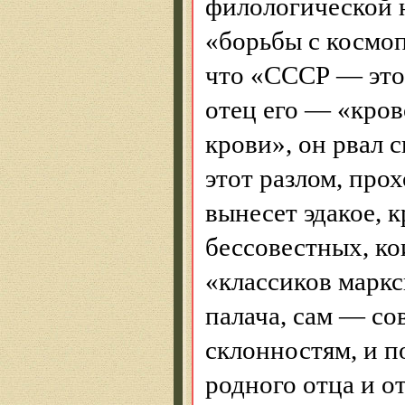
филологической н
«борьбы с космо
что «СССР — это 
отец его — «кро
крови», он рвал 
этот разлом, прох
вынесет эдакое, 
бессовестных, ко
«классиков маркс
палача, сам — со
склонностям, и п
родного отца и о