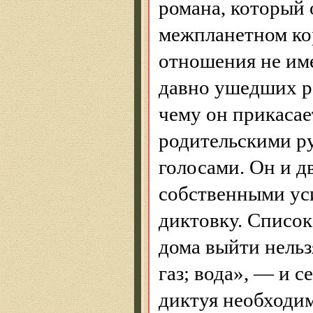
романа, который 
межпланетном ко
отношения не име
давно ушедших ро
чему он прикасае
родительскими р
голосами. Он и дв
собственными уси
диктовку. Список
дома выйти нельз
газ; вода», — и с
диктуя необходи