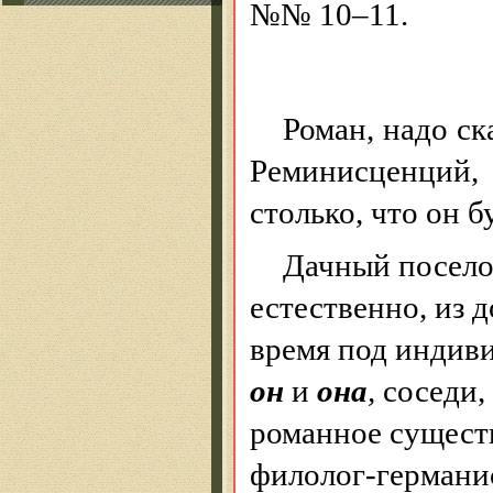
№№ 10–11.
Роман, надо ск
Реминисценций, 
столько, что он 
Дачный посело
естественно, из 
время под индиви
он
и
она
,
соседи, 
романное сущест
филолог-германис