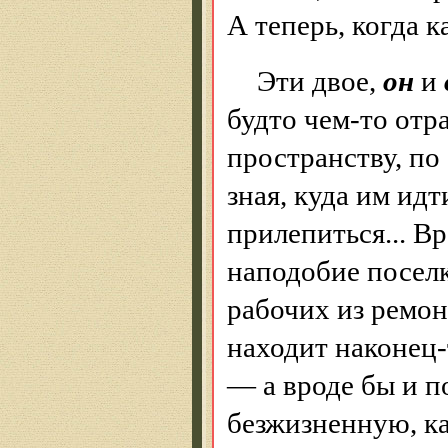
А теперь, когда 
Эти двое,
он
и
будто чем-то отр
пространству, по
зная, куда им идт
прилепиться... В
наподобие посел
рабочих из ремон
находит наконец-
— а вроде бы и п
безжизненную, к