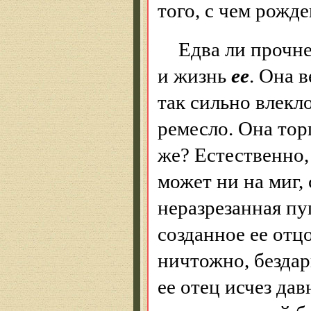
того, с чем рожде
Едва ли прочне
и жизнь
ее
. Она 
так сильно влекл
ремесло. Она тор
же? Естественно, 
может ни на миг,
неразрезанная пу
созданное ее отц
ничтожно, бездар
ее отец исчез да