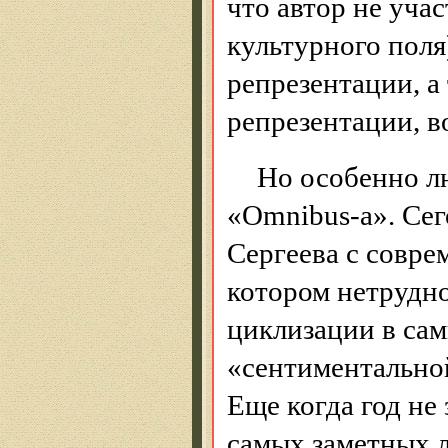
что автор не уча
культурного пол
репрезентации, а
репрезентации, 
Но особенно л
«Omnibus-a». Се
Сергеева с совре
котором нетрудно
циклизации в са
«сентиментальной
Еще когда год не 
самых заметных 