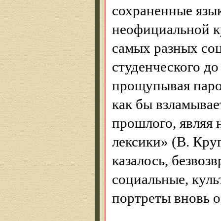
сохраненные язык
неофициальной к
самых разных соц
студенческого до 
прощупывая паро
как бы взламывае
прошлого, являя 
лексики» (В. Кру
казалось, безвоз
социальные, куль
портреты вновь о