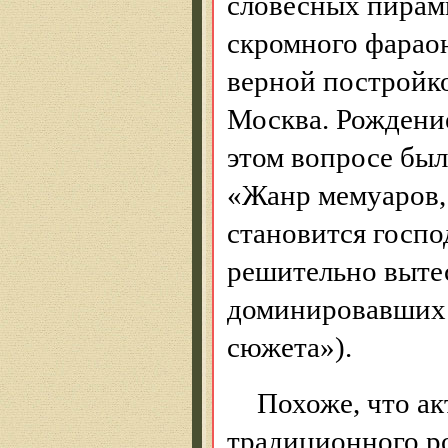
словесных пирами
скромного фарао
верной постройк
Москва. Рождение
этом вопросе бы
«Жанр мемуаров,
становится госп
решительно выте
доминировавших 
сюжета»).
Похоже, что а
традиционного р