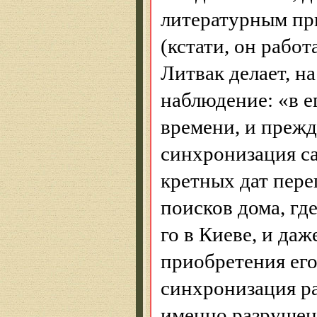
литературным пр
(кстати, он работ
Литвак делает, на
наблюдение: «в е
времени, и прежд
синхронизация с
кретных дат пере
поисков дома, гд
го в Киеве, и да
приобретения его
синхронизация ра
именно разрушен