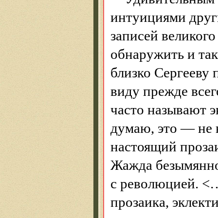
интуициями друг
записей великого
обнаружить и та
близко Сергееву 
виду прежде все
часто называют э
думаю, это — не 
настоящий проза
Жажда безымянно
с революцией. <
прозаика, эклект