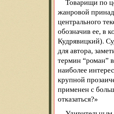
Товарищи по ц
жанровой принад
центрального тек
обозначив ее, в к
Кудрявицкий). Су
для автора, заме
термин “роман” в
наиболее интере
крупной прозаич
применен с больш
отказаться?»
Удивительным 