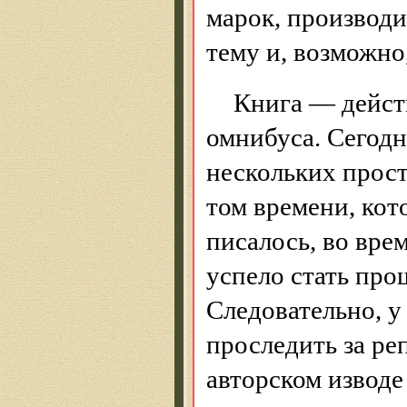
марок, производ
тему и, возможно
Книга — дейст
омнибуса. Сегодн
нескольких прос
том времени, кот
писалось, во вре
успело стать про
Следовательно, у
проследить за ре
авторском изводе