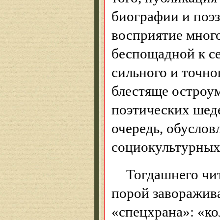
биографии и поэз
восприятие мног
беспощадной к с
сильного и точно
блестяще остроум
поэтических шеде
очередь, обуслов
социокультурных
Тогдашнего чи
порой заворажива
«спецхрана»: «к