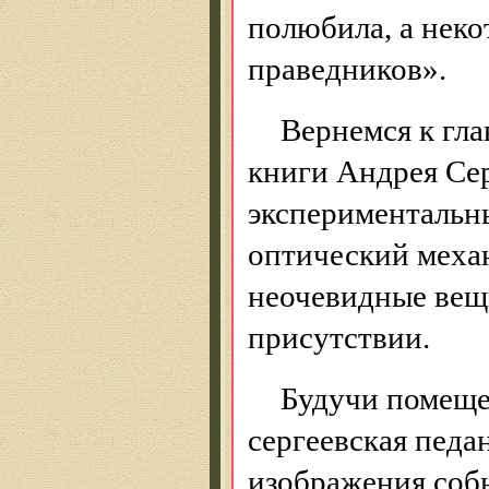
полюбила, а неко
праведников».
Вернемся к гла
книги Андрея Сер
экспериментальн
оптический меха
неочевидные вещи
присутствии.
Будучи помеще
сергеевская педа
изображения соб