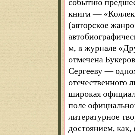
событию предшес
книги — «Коллек
(авторское жанр
автобиографическ
м, в журнале «Д
отмечена Букеров
Сергееву — одном
отечественного 
широкая официаль
поле официальной
литературное тв
достоянием, как,