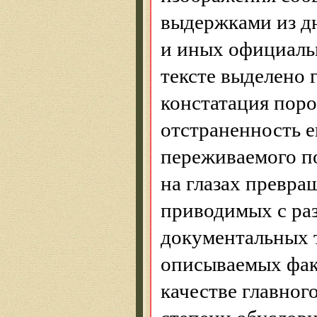
выдержками из дн
и иных официаль
тексте выделено 
констатация поро
отстраненность е
переживаемого по
на глазах превр
приводимых с ра
документальных т
описываемых фак
качестве главног