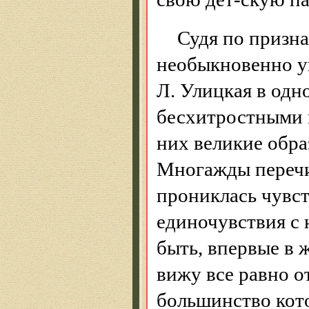
Судя по призна
необыкновенно у
Л. Улицкая в одн
бесхитростными 
них великие обра
Многажды перечи
прониклась чувст
единочувствия с 
быть, впервые в 
вижу все равно о
большинство кот