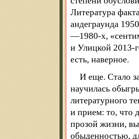
степени обуслов
Литература факта
андеграунда 1950
—1980-х, «сентим
и Улицкой 2013-г
есть, наверное.
И еще. Стало з
научилась обыгры
литературного те
и прием: то, что
прозой жизни, в
обыденностью, дл