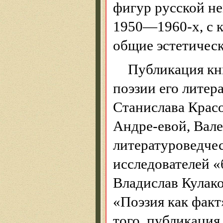
фигур русской н
1950—1960-х, с к
общие эстетическ
Публикация кн
поэзии его литер
Станислава Крас
Андре-евой, Вал
литературоведче
исследователей «
Владислав Кулако
«Поэзия как факт
того, публикация