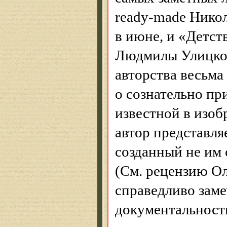
ready-made Нико
в июне, и «Детств
Людмилы Улицко
авторства весьма
о сознательно пр
известной в изоб
автор представляе
созданный не им
(См. рецензию Ол
справедливо заме
документальности