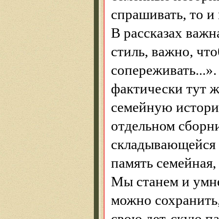
спрашивать, то и
В рассказах важн
стиль, важно, чт
сопереживать...».
фактически тут ж
семейную истори
отдельном сборни
складывающейся и
память семейная
Мы станем и умне
можно сохранить,
свою дет-скую па