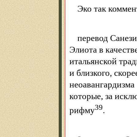
Эко так коммен
перевод Санези
Элиота в качеств
итальянской тра
и близкого, скоре
неоавангардизма 
которые, за искл
39
рифму
.