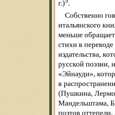
5
г.)
.
Собственно гов
итальянского кни
меньше обращает 
стихи в переводе
издательства, ко
русской поэзии, 
«Эйнауди», котор
в распространени
(Пушкина, Лермон
Мандельштама, Ба
поэтов оттепели.