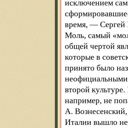
исключением само
сформировавшиес
время, — Сергей
Моль, самый «мол
общей чертой явл
которые в советс
принято было на
неофициальными,
второй культуре.
например, не поп
А. Вознесенский,
Италии вышло нем