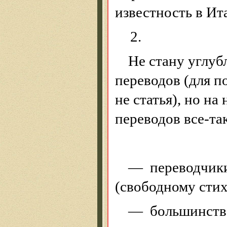
известность в Ит
2.
Не стану углуб
переводов (для п
не статья), но н
переводов все-та
— переводчики
(свободному стих
— большинство