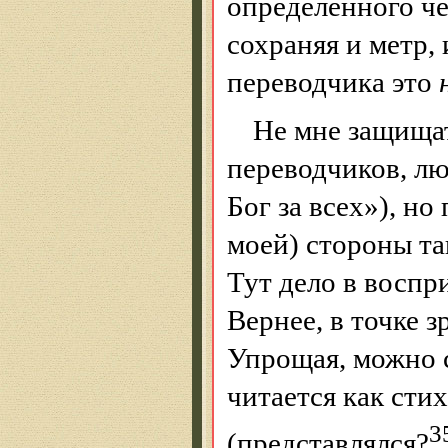
определенного че
сохраняя и метр,
переводчика это
Не мне защищат
переводчиков, лю
Бог за всех»), но
моей) стороны та
Тут дело в воспр
Вернее, в точке з
Упрощая, можно с
читается как стих
3
(представлялся?