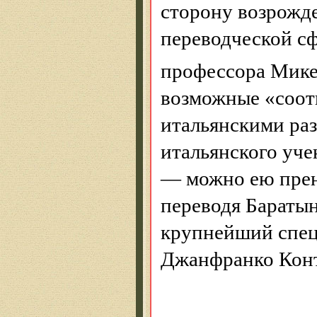
сторону возрожд
переводческой сф
профессора Мике
возможные «соот
итальянскими ра
итальянского уче
— можно ею прен
переводя Баратын
крупнейший спец
Джанфранко Конти