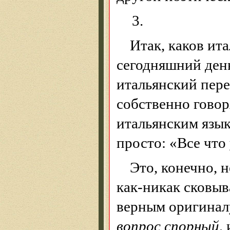
3.
Итак, каков ит
сегодняшний день
итальянский пере
собственно говоря
итальянским язык
просто: «Все что
Это, конечно, н
как-никак сковыв
верным оригиналу
вопрос
спорный,
и