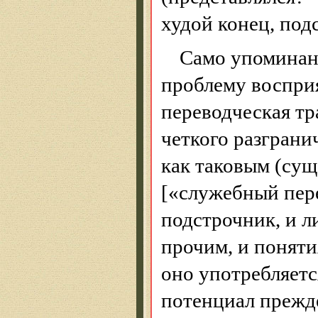
худой конец, под
Само упоминани
проблему восприя
переводческая тр
четкого разгран
как таковым (су
[«служебный перев
подстрочник, и л
прочим, и поняти
оно употребляетс
потенциал прежде