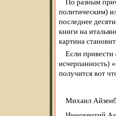
По разным прич
политическим) ил
последнее десят
книги на итальян
картина становит
Если привести
исчерпанность) «
получится вот чт
Михаил Айзенб
Иннокентий Ан