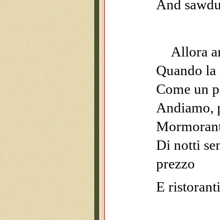
And sawdus
Allora a
Quando la s
Come un paz
Andiamo, p
Mormoranti
Di notti se
prezzo
E ristorant