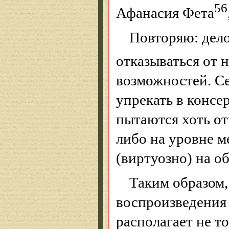
56
Афанасия Фета
Повторяю: дело
отказываться от н
возможностей. Се
упрекать в консе
пытаются хоть о
либо на уровне м
(виртуозно) на о
Таким образом,
воспроизведения 
располагает не т