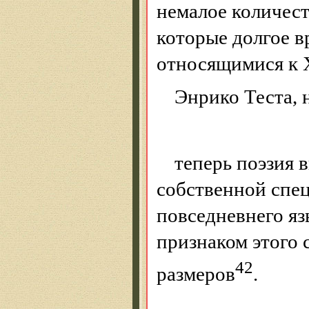
немалое количес
которые долгое 
относящимися к Х
Энрико Теста, 
теперь поэзия 
собственной спец
повседневнего я
признаком этого
42
размеров
.