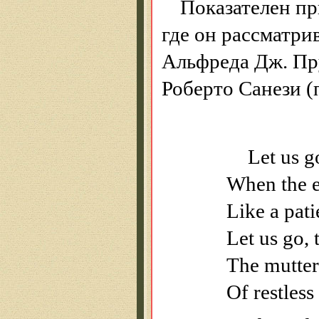
Показателен пр
где он рассматр
Альфреда Дж. Пру
Роберто Санези (
Let us g
When the e
Like a pati
Let us go, 
The mutter
Of restless