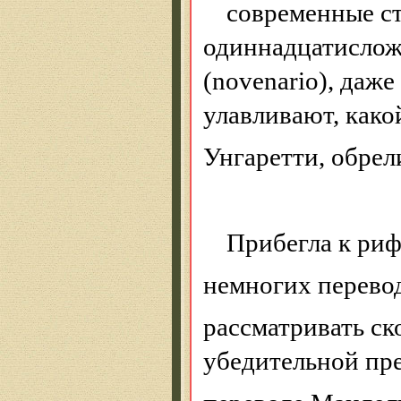
современные ст
одиннадцатисложн
(novenario), даж
улавливают, како
Унгаретти, обрел
Прибегла к риф
немногих перево
рассматривать ск
убедительной пр