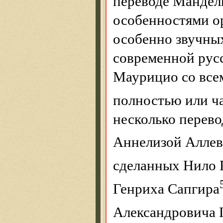
переводе Мандел
особенностями о
особенно звучных
современной рус
Маурицио со все
полностью или ч
несколько перев
Аннелизой Алле
сделанных Нило
Генриха Сапгира
Александровича 