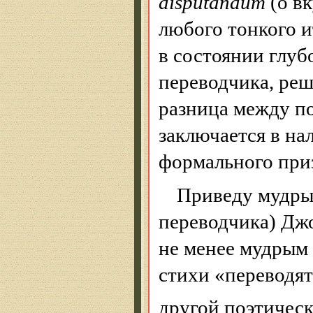
disputandum
(о вк
любого тонкого и
в состоянии глуб
переводчика, реш
разница между п
заключается в на
формального приз
Приведу мудрые
переводчика) Дж
не менее мудрым
стихи «переводят
другой поэтичес