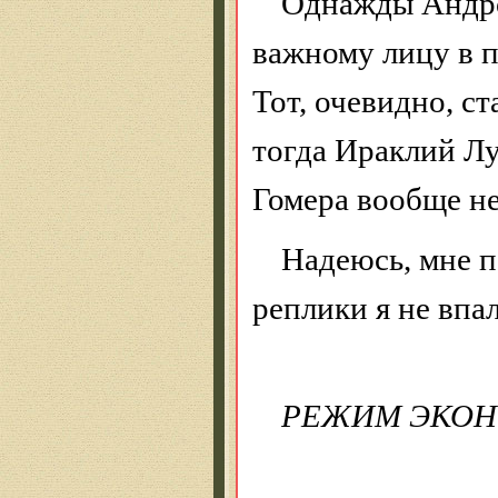
Однажды Андро
важному лицу в 
Тот, очевидно, с
тогда Ираклий Л
Гомера вообще не
Надеюсь, мне по
реплики я не впа
РЕЖИМ ЭКО