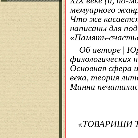
XIX веке (и, по-
мемуарного жанр
Что же касается
написаны для под
«Память-счастье,
Об авторе
|
Юр
филологических 
Основная сфера 
века, теория ли
Манна печатались
«ТОВАРИЩИ 