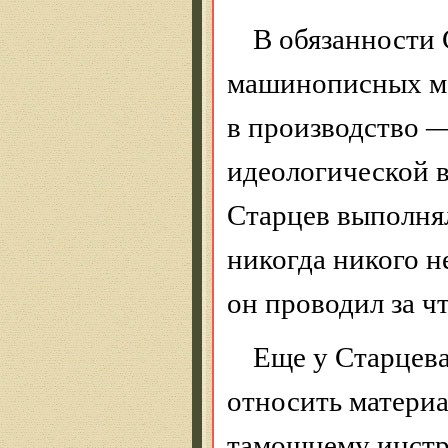
В обязанности
машинописных ма
в производство 
идеологической 
Старцев выполнял
никогда никого н
он проводил за ч
Еще у
Старцев
относить матери
тамошнему инстр