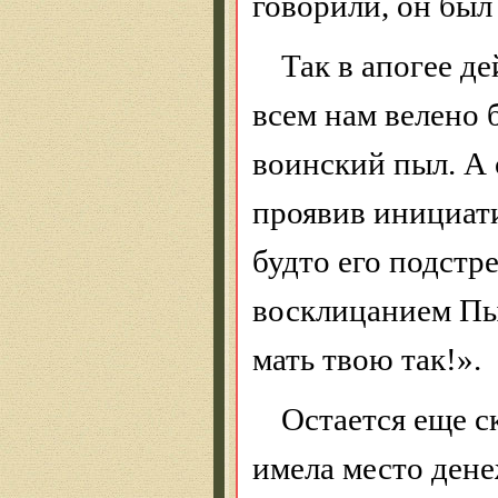
говорили, он был
Так в апогее д
всем нам велено 
воинский пыл. А 
проявив инициати
будто его подстр
восклицанием
Пы
мать твою так!».
Остается еще ск
имела место дене