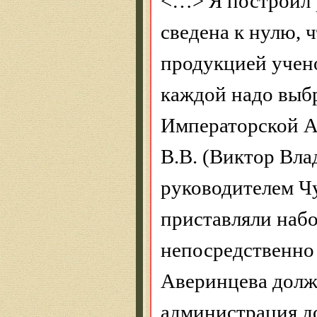
<…> Я построил 
сведена к нулю, 
продукцией учено
каждой надо выбр
Императорской А
В.В. (Виктор Вл
руководителем Ч
приставляли набо
непосредственно 
Аверинцева долж
администрация д