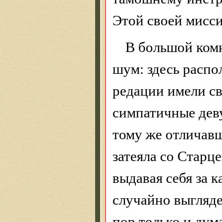
Этой своей мисси
В большой ком
шум: здесь распо
редации
имели св
симпатичные деву
тому же отличав
затеяла со
Старц
выдавая себя за 
случайно выгляде
пор только и дума