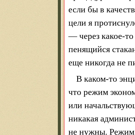
если бы в качеств
цели я протиснул
— через какое-то
пенящийся стакан 
еще никогда не п
В каком-то энц
что режим эконо
или начальствую
никакая админис
не нужны. Режим 