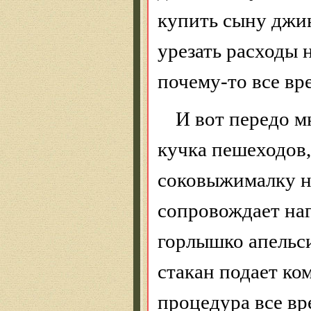
купить сыну джин
урезать расходы н
почему-то все вр
И вот передо м
кучка пешеходов
соковыжималку н
сопровождает на
горлышко апельси
стакан подает ко
процедура все вр