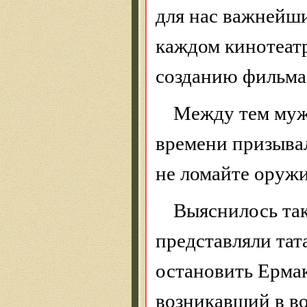
дл
я нас важнейши
каждом кинотеатр
созданию фильма,
Между тем муж
времени призывал
не ломайте оружи
Выяснилось
та
представляли тат
остановить Ермак
возникавший в во