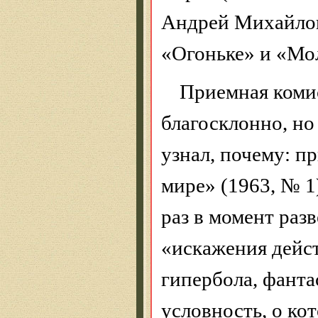
Андрей Михайлов
«Огоньке» и «Мо
Приемная комис
благосклонно, но
узнал, почему: п
мире» (1963, № 1
раз в момент ра
«искажения дейст
гипербола, фанта
условность, о ко