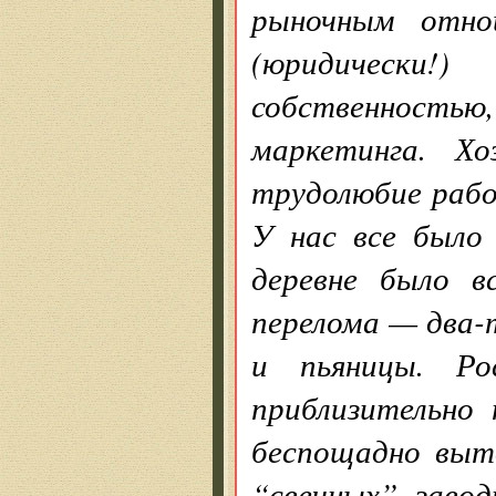
рыночным отно
(юридически
собственность
маркетинга. Хо
трудолюбие рабо
У нас все было
деревне было в
перелома — два-
и пьяницы. Ро
приблизительно
беспощадно выто
“свечных” завод