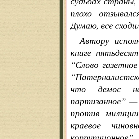
судьбах страны,
плохо отзывалс
Думаю, все сходил
Автору испол
книге пятьдеся
“Слово газетное
“Патерналистск
что демос на
партизанное
” — 
против милиции
краевое чинов
коррупционное”,