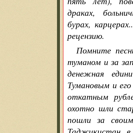
пять лет), пов
драках, больни
бурах, карцерах.
рецензию.
Помните песню
туманом и за з
денежная едини
Тумановым и его
откатным рубле
охотно шли ста
пошли за своим
Таджикистан, в