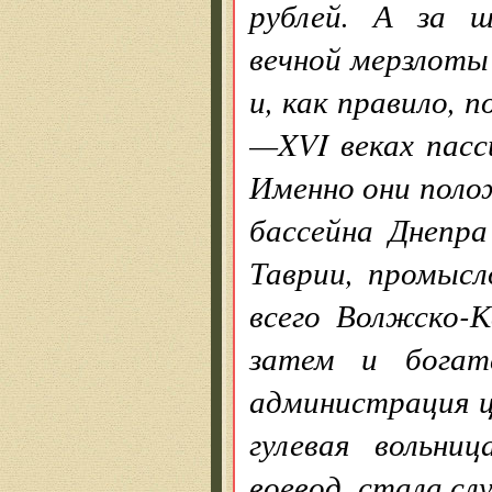
рублей. А за ш
вечной мерзлоты 
и, как правило, п
—XVI веках пасс
Именно они полож
бассейна Днепра
Таврии, промысл
всего Волжско-К
затем и богат
администрация ц
гулевая вольни
воевод, стала с