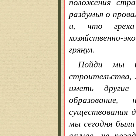
положения стра
раздумья о пров
и, что греха
хозяйственно-эк
грянул.
Пойди мы по
строительства, 
иметь другие
образование
существования д
мы сегодня были
случае, не поз