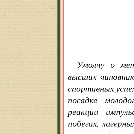
Умолчу о ме
высших чиновник
спортивных успе
посадке молод
реакции импуль
побегах, лагерн