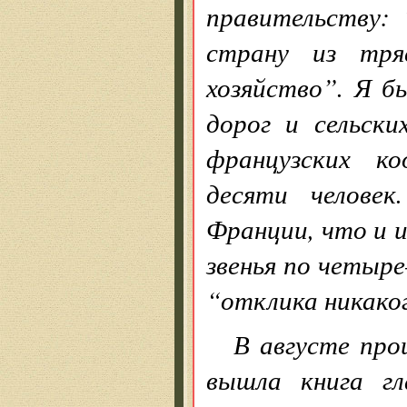
правительству: 
страну из тря
хозяйство”. Я б
дорог и сельск
французских ко
десяти человек
Франции, что и 
звенья по четыр
“отклика никак
В августе про
вышла книга гл