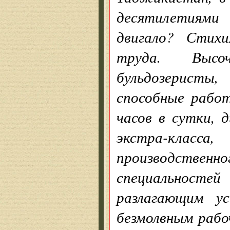
десятилетиями
двигало? Стихи
труда. Высо
бульдозеристы,
способные рабо
часов в сутки, 
экстра-клас
производствен
специальностей
разлагающим у
безмолвным рабо