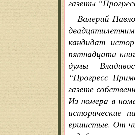
газеты “Прогре
Валерий Павл
двадцатилетним 
кандидат истор
пятнадцати кни
думы Владиво
“Прогресс Прим
газете собственн
Из номера в ном
исторические п
ершистые. От чи