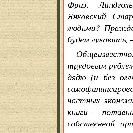
Фриз, Линдгол
Янковский, Ста
людьми? Прежде
будем лукавить, 
Общеизвестно:
трудовым рублем 
дядю (и без ог
самофинансирова
частных экономи
книги — потаенн
собственной ар