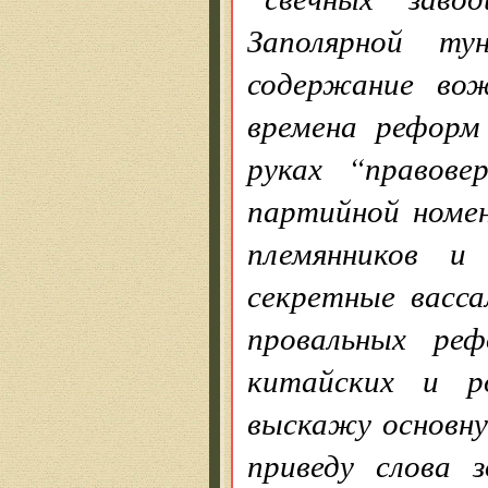
Заполярной т
содержание вож
времена реформ
руках “правове
партийной номе
племянников и
секретные васса
провальных реф
китайских и р
выскажу основную
приведу слова 