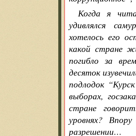
Когда я чит
удивлялся саму
хотелось его ос
какой стране ж
погибло за вре
десяток изувечил
подлодок “Курск
выборах, госзак
стране говорит
уровнях? Впору
разрешении…