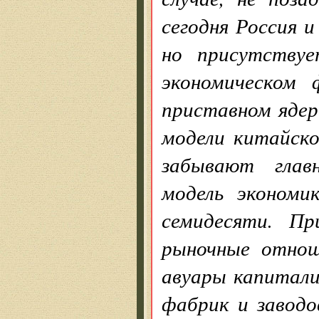
сегодня Россия 
но присутствуе
экономическом
приставном ядер
модели китайско
забывают глав
модель экономи
семидесяти. П
рыночные отнош
авуары капитали
фабрик и заводо