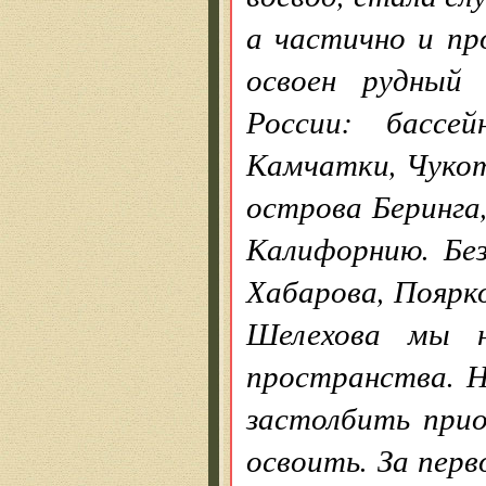
а частично и п
освоен рудный
России: бассе
Камчатки, Чукот
острова Беринга,
Калифорнию. Без
Хабарова, Поярко
Шелехова мы н
пространства. Н
застолбить прио
освоить. За пер