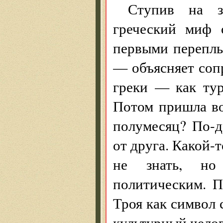
Ступив на з
греческий миф 
первыми переплы
— объясняет со
греки — как тур
Потом пришла во
полумесяц? По-д
от друга. Какой-
не знать, но
политическим. 
Троя как символ 
культурный чело