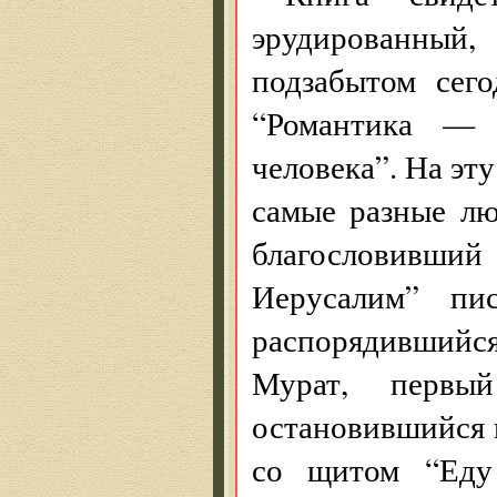
эрудированный,
подзабытом сего
“Романтика — 
человека”. На эт
самые разные лю
благословивший
Иерусалим” пис
распорядившийс
Мурат, первы
остановившийся н
со щитом “Еду 