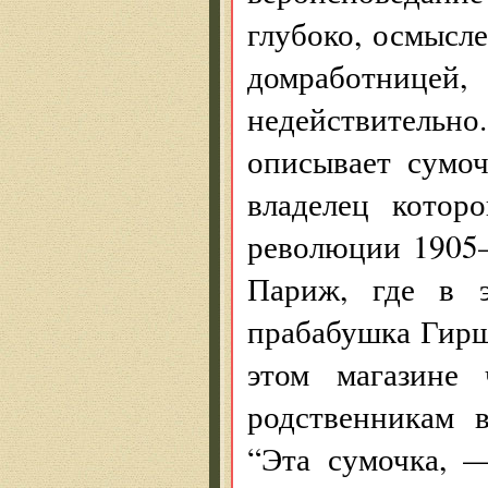
глубоко, осмысл
домработницей
недействитель
описывает сумо
владелец котор
революции 1905—
Париж, где в э
прабабушка Гирш
этом магазине
родственникам 
“Эта сумочка, 