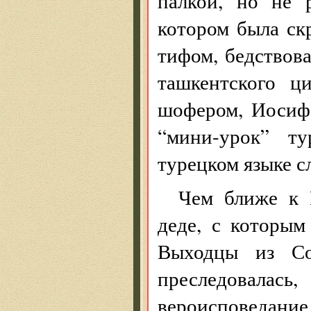
палкой, но не 
котором была ск
тифом, бедствов
ташкентского ц
шофером, Иосиф
“мини-урок” т
турецком языке с
Чем ближе к 
деде, с которым
Выходцы из Сов
преследовалась
вероисповедан