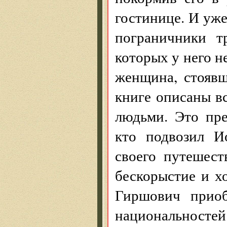
гостинице. И уже
пограничники т
которых у него н
женщина, стоявш
книге описаны в
людьми. Это пре
кто подвозил И
своего путешест
бескорыстие и х
Гиршович приоб
национальностей: