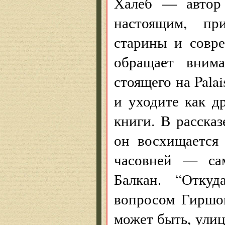
Халеб — автор 
настоящим, пр
старины и совре
обращает вним
стоящего на Pala
и уходите как д
книги. В рассказ
он восхищается
часовней — са
Балкан. “Откуд
вопросом Гиршо
может быть, улиц