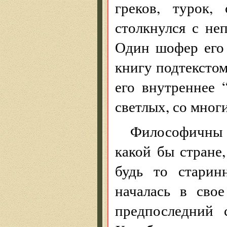
греков, турок,
столкнулся с неп
Один шофер его 
книгу подтекстом
его внутреннее 
светлых, со мно
Философичны 
какой бы стране
будь то старин
началась в свое
предпоследний 