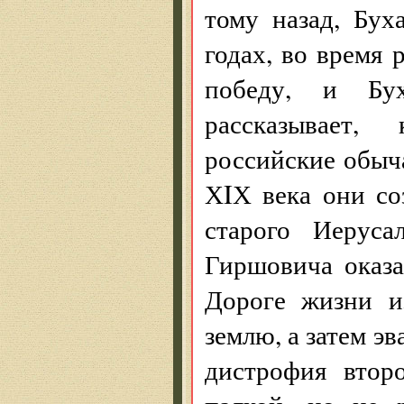
тому назад, Бух
годах, во время 
победу, и Бу
рассказывает,
российские обыча
ХIХ века они со
старого Иерус
Гиршовича оказа
Дороге жизни и
землю, а затем э
дистрофия втор