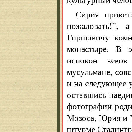
Сирия привет
пожаловать!”, 
Гиршовичу комн
монастыре. В э
испокон веков
мусульмане, сов
и на следующее у
оставшись наеди
фотографии роди
Мозоса, Юрия и 
штурме Сталингр