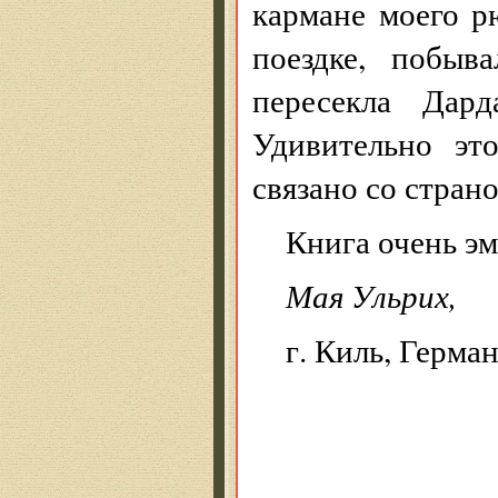
кармане моего р
поездке, побыв
пересекла Дард
Удивительно эт
связано со страно
Книга очень эм
Мая Ульрих,
г. Киль, Герма