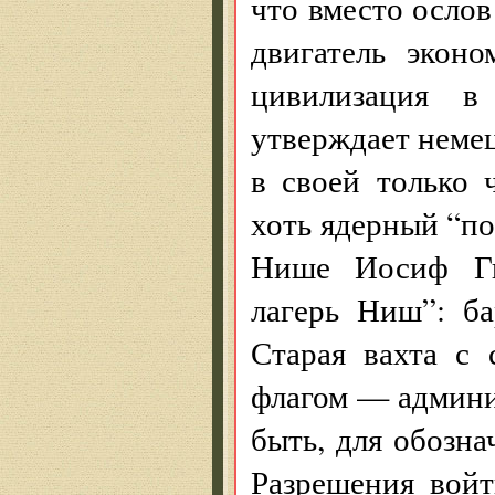
что вместо осло
двигатель эконо
цивилизация 
утверждает неме
в своей только
хоть ядерный “по
Нише Иосиф Ги
лагерь Ниш”: ба
Старая вахта с 
флагом — админи
быть, для обозна
Разрешения войт