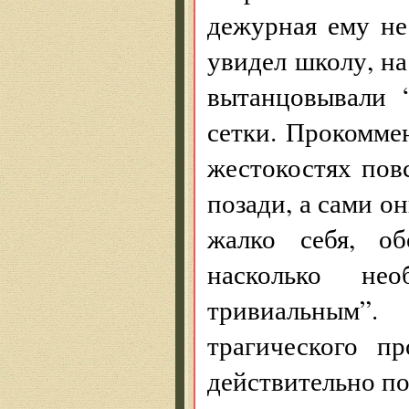
дежурная ему не
увидел школу, на
вытанцовывали 
сетки. Прокоммен
жестокостях пов
позади, а сами о
жалко себя, о
насколько не
тривиальным”
трагического п
действительно по