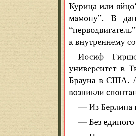
Курица или яйцо
мамону”. В да
“перводвигатель”
к внутреннему с
Иосиф Гиршо
университет в Т
Брауна в США. А
возникли спонта
— Из Берлина 
— Без единого 