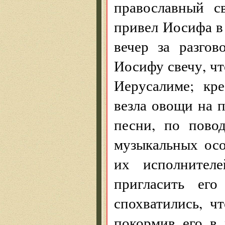
православный с
привел Иосифа в 
вечер за разго
Иосифу свечу, чт
Иерусалиме; кр
везла овощи на п
песни, по пово
музыкальных ос
их исполнител
пригласить его
спохватились, ч
покормив его в 