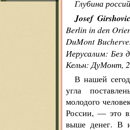
Глубина россий
Josef Girshovi
Berlin in den Orie
DuMont Bucherver
Иерусалим: Без 
Кельн: ДуМонт, 2
В нашей сегод
угла поставлен
молодого челове
России, — это в
выше денег. В и