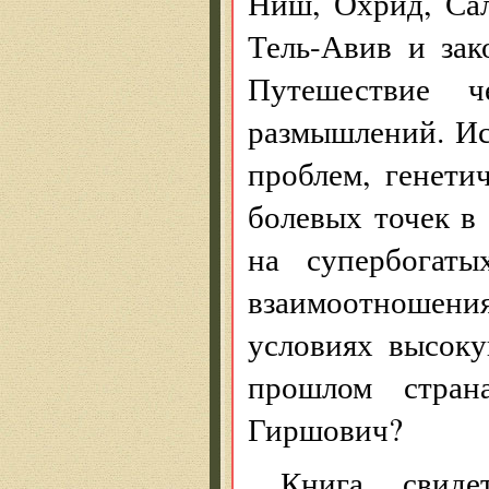
Ниш, Охрид, Сал
Тель-Авив и зак
Путешествие 
размышлений. Ис
проблем, генети
болевых точек в
на супербогат
взаимоотношения
условиях высок
прошлом стран
Гиршович?
Книга свиде