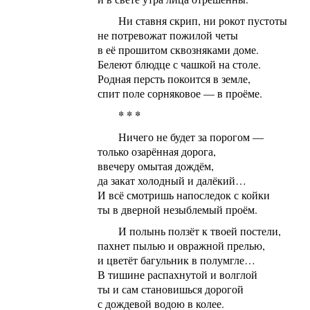
Ни ставня скрип, ни рокот пустоты
не потревожат пожилой четы
в её прошитом сквозняками доме.
Белеют блюдце с чашкой на столе.
Родная персть покоится в земле,
спит поле сорняковое — в проёме.
* * *
Ничего не будет за порогом —
только озарённая дорога,
ввечеру омытая дождём,
да закат холодный и далёкий…
И всё смотришь напоследок с койки
ты в дверной незыблемый проём.
И полынь ползёт к твоей постели,
пахнет пылью и овражной прелью,
и цветёт багульник в полумгле…
В тишине распахнутой и волглой
ты и сам становишься дорогой
с дождевой водою в колее.