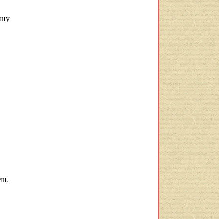
ину
ин.