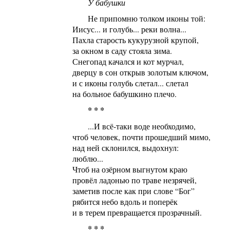
У бабушки
Не припомню толком иконы той:
Иисус... и голубь... реки волна...
Пахла старость кукурузной крупой,
за окном в саду стояла зима.
Снегопад качался и кот мурчал,
дверцу в сон открыв золотым ключом,
и с иконы голубь слетал... слетал
на больное бабушкино плечо.
* * *
...И всё-таки воде необходимо,
чтоб человек, почти прошедший мимо,
над ней склонился, выдохнул:
люблю...
Чтоб на озёрном выгнутом краю
провёл ладонью по траве незрячей,
заметив после как при слове “Бог”
рябится небо вдоль и поперёк
и в терем превращается прозрачный.
* * *