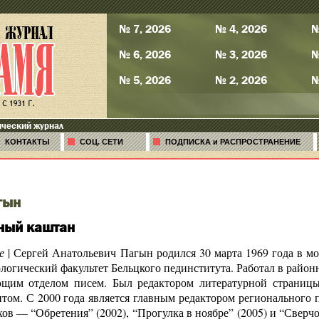
№ 7, 2026
№ 4, 2026
№
№ 6, 2026
№ 3, 2026
№
№ 5, 2026
№ 2, 2026
№
ический журнал
КОНТАКТЫ
СОЦ. СЕТИ
ПОДПИСКА и РАСПРОСТРАНЕНИЕ
гын
ный каштан
е
| Сергей Анатольевич Пагын родился 30 марта 1969 года в м
огический факультет Бельцкого пединститута. Работал в районно
ющим отделом писем. Был редактором литературной страницы
том. С 2000 года является главным редактором регионального 
хов — “Обретения” (2002), “Прогулка в ноябре” (2005) и “Сверч