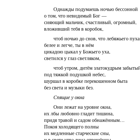
Однажды подумаешь ночью бессонной
о том, что невидимый Бог —
сияющий мальчик, счастливый, огромный,
вложивший тебя в коробок,
чтоб ночью до снов, что лебяжьего пуха
белее и легче, ты в нём
цикадою цыкал у Божьего уха,
светился у глаз светляком,
чтоб утром, дитём златокудрым забыты
под тяжкой подушкой небес,
шуршал в коробке перекошенном быта
без света и музыки без.
Спящие у окна
Они лежат на уровне окна,
их лбы любовно гладит тишина,
придя травой и садом обнажённым…
Покоя холодящего полны
их медленные старческие сны,
и в свете утра лица отрешённы.