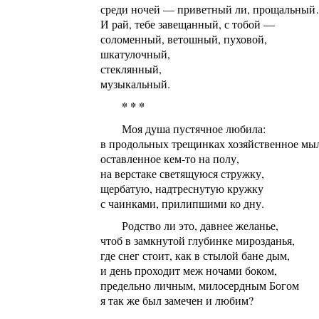
среди ночей — приветный ли, прощальны
И рай, тебе завещанный, с тобой —
соломенный, ветошный, пуховой,
шкатулочный,
стеклянный,
музыкальный.
* * *
Моя душа пустячное любила:
в продольных трещинках хозяйственное мы
оставленное кем-то на полу,
на верстаке светящуюся стружку,
щербатую, надтреснутую кружку
с чаинками, прилипшими ко дну.
Родство ли это, давнее желанье,
чтоб в замкнутой глубинке мирозданья,
где снег стоит, как в стылой бане дым,
и день проходит меж ночами боком,
предельно личным, милосердным Богом
я так же был замечен и любим?