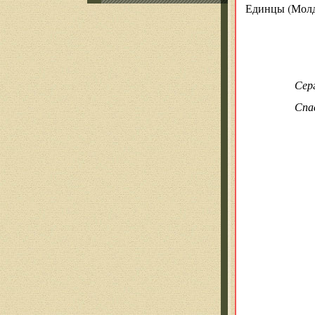
Единцы (Молд
Сер
Спа