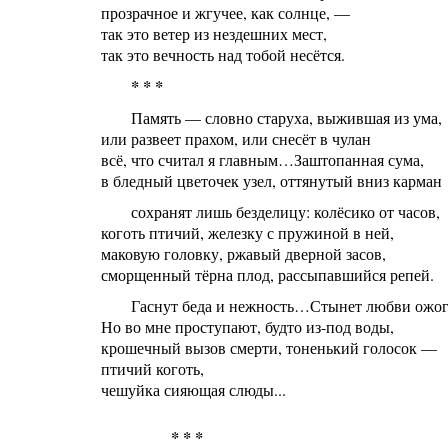
прозрачное и жгучее, как солнце, —
так это ветер из нездешних мест,
так это вечность над тобой несётся.
* * *
Память — словно старуха, выжившая из ума,
или развеет прахом, или снесёт в чулан
всё, что считал я главным…Заштопанная сума,
в бледный цветочек узел, оттянутый вниз карман
сохранят лишь безделицу: колёсико от часов,
коготь птичий, железку с пружиной в ней,
маковую головку, ржавый дверной засов,
сморщенный тёрна плод, рассыпавшийся репей.
Гаснут беда и нежность…Стынет любви ож
Но во мне проступают, будто из-под воды,
крошечный вызов смерти, тоненький голосок —
птичий коготь,
чешуйка сияющая слюды...
* * *