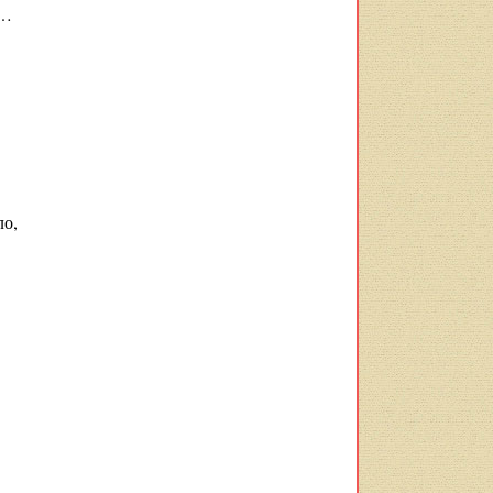
й…
ло,