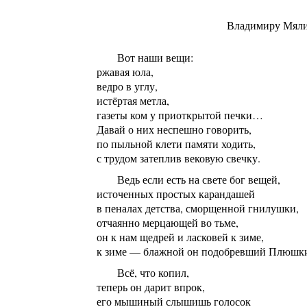
Владимиру Мял
Вот наши вещи:
ржавая юла,
ведро в углу,
истёртая метла,
газеты ком у приоткрытой печки…
Давай о них неспешно говорить,
по пыльной клети памяти ходить,
с трудом затеплив вековую свечку.
Ведь если есть на свете бог вещей,
источенных простых карандашей
в пеналах детства, сморщенной гнилушки,
отчаянно мерцающей во тьме,
он к нам щедрей и ласковей к зиме,
к зиме — блажной он подобревший Плюшк
Всё, что копил,
теперь он дарит впрок,
его мышиный слышишь голосок