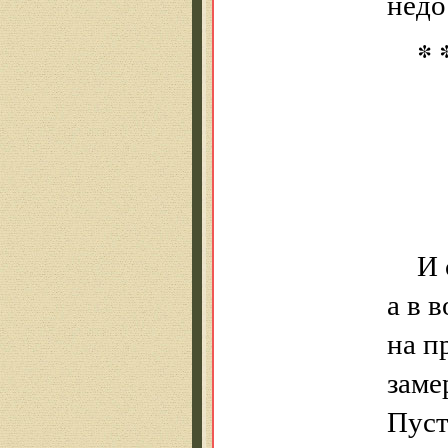
недо
* 
И 
а в 
на п
заме
Пуст