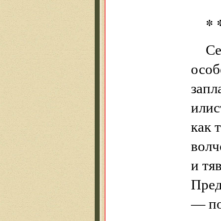
* 
Се
особ
запл
илис
как 
волч
и тя
Пред
— по