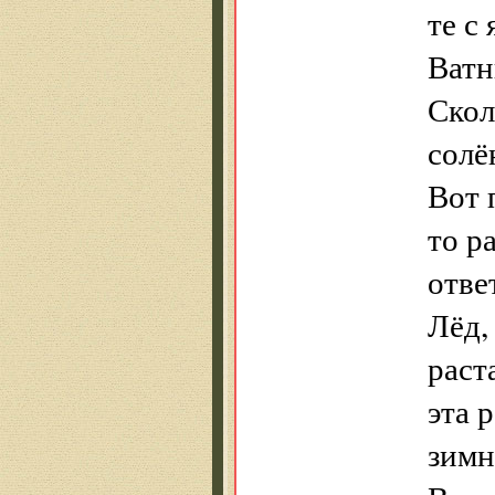
те с
Ватн
Скол
солё
Вот 
то р
отве
Лёд,
раст
эта 
зимн