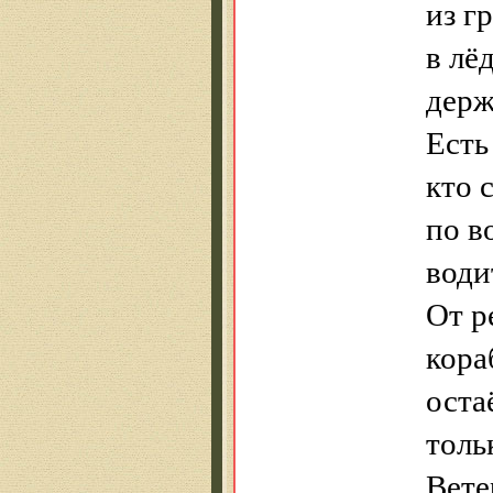
из г
в лё
держ
Есть
кто 
по в
води
От р
кора
оста
толь
Вете