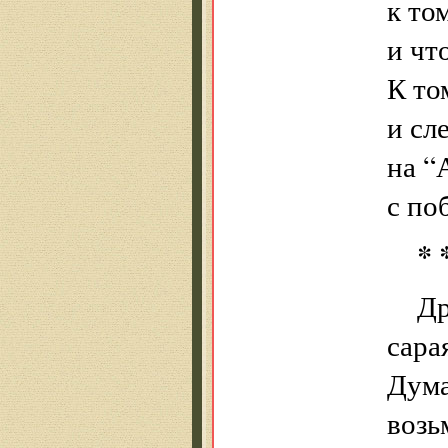
к то
и чт
К то
и сл
на “
с по
* 
Др
сара
Дума
возь