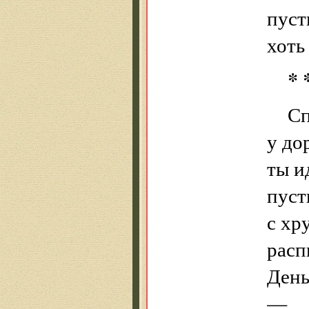
пуст
хоть
* 
Сп
у до
ты и
пуст
с хр
расп
День
—