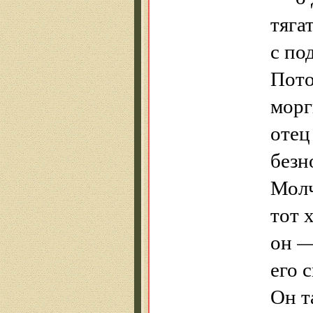
тяга
с по
Пото
морг
отец
безн
Молч
тот 
он —
его 
Он т