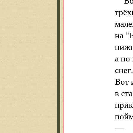
Во
трёх
мале
на “
нижн
а по
снег.
Вот 
в ст
прик
пойм
—