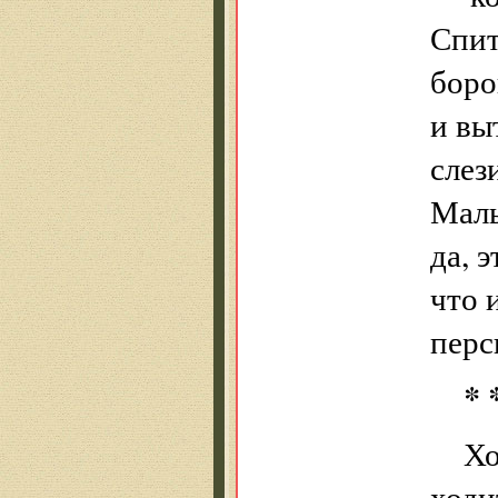
Спит
боро
и вы
слез
Маль
да, 
что 
перс
* 
Хо
ходи