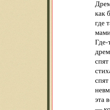
Дрем
как 
где 
мами
Где-
дрем
спят
стих
спят
невм
эта 
— ко