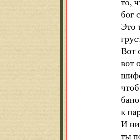
то, 
бог 
Это 
грус
Вот 
вот 
шифе
чтоб
бано
к па
И ни
ты п