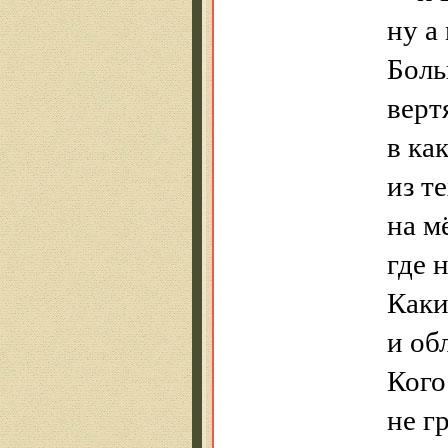
ну а
Боль
верт
в ка
из т
на м
где 
Каки
и об
Кого
не г