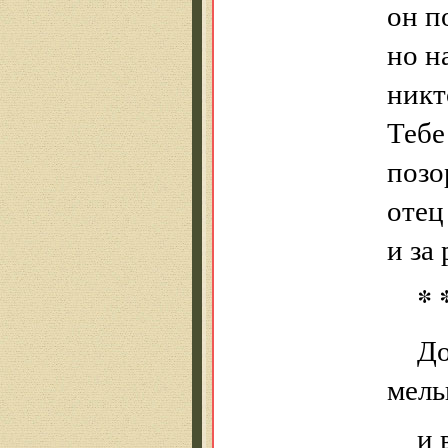
он п
но н
никт
Тебе
позо
отец
и за
* 
До
мель
и 