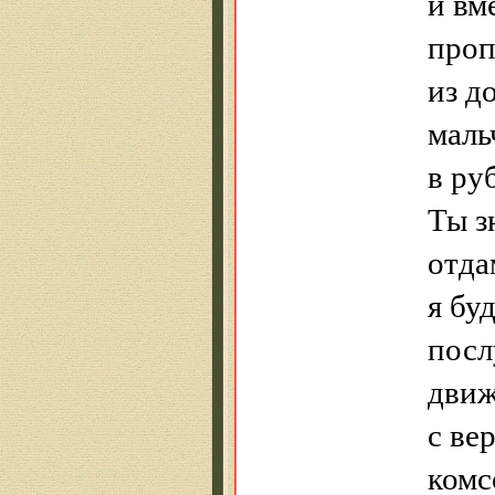
и вм
проп
из д
маль
в ру
Ты з
отда
я бу
посл
движ
с ве
комс