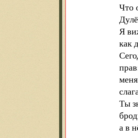
Что 
Дулё
Я ви
как 
Сего
прав
меня
слаг
Ты з
брод
а в 