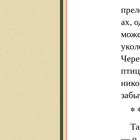
прел
ах, 
може
укол
Чере
птиц
нико
забы
* 
Та
— о 