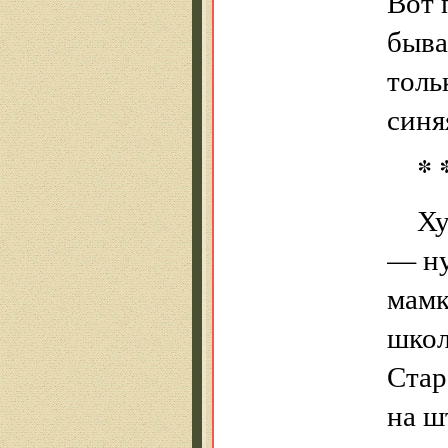
Вот 
быва
толь
синя
* 
Ху
— ну
мамк
школ
Стар
на ш