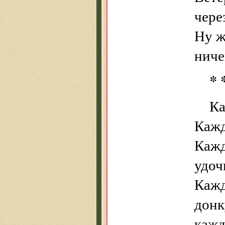
чере
Ну ж
ниче
* 
Ка
Кажд
Кажд
удоч
Кажд
донк
кажд