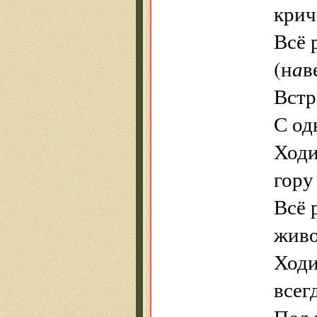
крич
Всё 
(н
а
в
Встр
С од
Ходи
гору
Всё 
живо
Ходи
всег
Под 