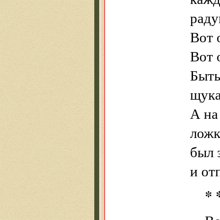
раду
Вот 
Вот 
Быть
щука
А на
ложк
был 
и от
* 