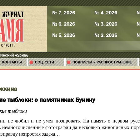
№ 7, 2026
№ 4, 2026
№
№ 6, 2026
№ 3, 2026
№
№ 5, 2026
№ 2, 2026
№
ический журнал
КОНТАКТЫ
СОЦ. СЕТИ
ПОДПИСКА и РАСПРОСТРАНЕНИЕ
жкина
ие тыблоки: о памятниках Бунину
кие тыблоки
ин не любил и не умел позировать. На память о первом русс
ь немногочисленные фотографии да несколько живописных портр
и вправду непростая задача…