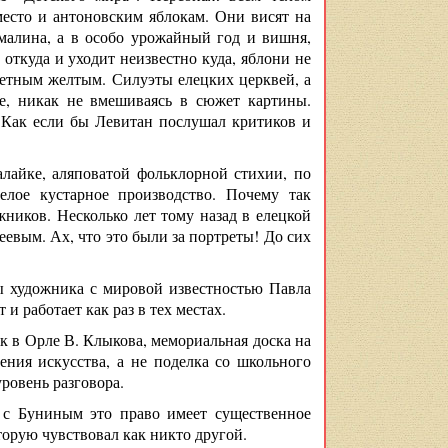
место и антоновским яблокам. Они висят на
малина, а в особо урожайный год и вишня,
 откуда и уходит неизвестно куда, яблони не
етным желтым. Силуэты елецких церквей, а
е, никак не вмешиваясь в сюжет картины.
. Как если бы Левитан послушал критиков и
лайке, аляповатой фольклорной стихии, по
елое кустарное производство. Почему так
ников. Несколько лет тому назад в елецкой
вым. Ах, что это были за портреты! До сих
ы художника с мировой известностью Павла
 работает как раз в тех местах.
 в Орле В. Клыкова, мемориальная доска на
ения искусства, а не поделка со школьного
уровень разговора.
 с Буниным это право имеет существенное
торую чувствовал как никто другой.