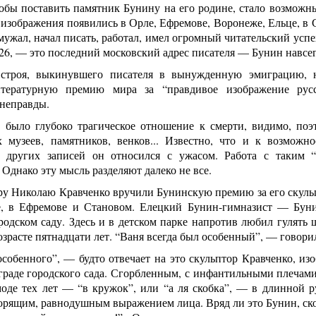
обы поставить памятник Бунину на его родине, стало возможны
изображения появились в Орле, Ефремове, Воронеже, Ельце, в С
 мужал, начал писать, работал, имел огромный читательский успех
26, — это последний московский адрес писателя — Бунин навсег
строя, выкинувшего писателя в вынужденную эмиграцию, 
тературную премию мира за “правдивое изображение русск
 неправды.
 было глубоко трагическое отношение к смерти, видимо, по
 музеев, памятников, венков... Известно, что и к возможн
 других записей он относился с ужасом. Работа с таким “м
 Однако эту мысль разделяют далеко не все.
ру Николаю Кравченко вручили Бунинскую премию за его скуль
е, в Ефремове и Становом. Елецкий Бунин-гимназист — Бу
родском саду. Здесь и в детском парке напротив любил гулять
возрасте пятнадцати лет. “Ваня всегда был особенный”, — гово
собенного”, — будто отвечает на это скульптор Кравченко, из
раде городского сада. Сгорбленным, с инфантильными плечами 
моде тех лет — “в кружок”, или “а ля скобка”, — в длинной р
орящим, равнодушным выражением лица. Вряд ли это Бунин, ско