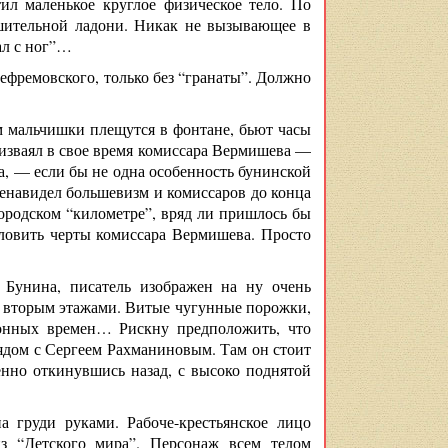
ил маленькое круглое физическое тело. По
ешительной ладони. Никак не вызывающее в
ал с ног”…
ефремовского, только без “гранаты”. Должно
м мальчишки плещутся в фонтане, бьют часы
изваял в свое время комиссара Вермишева —
та, — если бы не одна особенность бунинской
енавидел большевизм и комиссаров до конца
городском “километре”, вряд ли пришлось бы
ловить черты комиссара Вермишева. Просто
 Бунина, писатель изображен на ну очень
и вторым этажами. Витые чугунные порожки,
ионных времен… Рискну предположить, что
ядом с Сергеем Рахманиновым. Там он стоит
енно откинувшись назад, с высоко поднятой
а груди руками. Рабоче-крестьянское лицо
з “Детского мира”. Персонаж всем телом