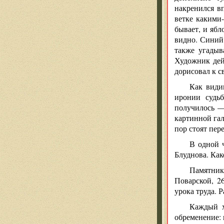
накренился в
ветке какими
бывает, и ябл
видно. Синий
также угадыв
Художник дей
дорисовал к с
Как види
иронии судьб
получилось —
картинной гал
пор стоят пер
В одной 
Блуднова. Как
Памятники
Поварской, 2
урока труда. Р
Каждый х
обременение: 