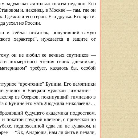
м задумываться только совсем недавно. Его
тановом и, наконец, в Москве — там, где он
. Где жили его герои. Его друзья. Его враги.
да уехал из России.
но и сейчас писатель, получивший самую
ого характера”, нуждается в защите от
этому он не любил ее вечных спутников —
ости посмертного чтения своих дневников,
атериалом” требует, казалось бы, особой
птурное “прочтение” Бунина. Его памятники
нин учился в Елецкой мужской гимназии —
 школяр из Озерков, покинувший гимназию в
рила о Бунине его мать Людмила Николаевна…
образивший будущего академика подростком,
и покатой грудной клеткой, с прической по
убахе, подпоясанной едва ли не кушаком, и
рее — “Эх, Андрюша, нам ли быть в печали,