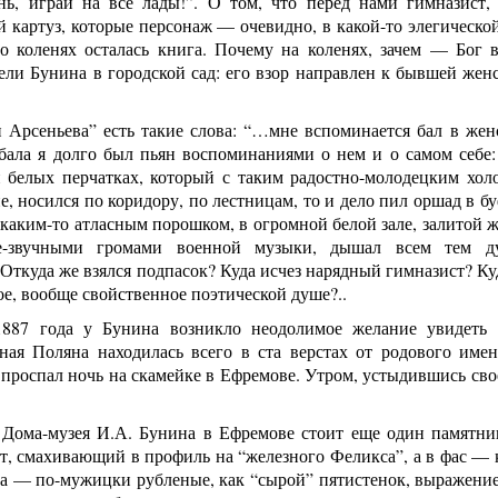
нь, играй на все лады!”. О том, что перед нами гимназист,
 картуз, которые персонаж — очевидно, в какой-то элегическо
го коленях осталась книга. Почему на коленях, зачем — Бог 
ели Бунина в городской сад: его взор направлен к бывшей жен
 Арсеньева” есть такие слова: “…мне вспоминается бал в жен
ала я долго был пьян воспоминаниями о нем и о самом себе:
 белых перчатках, который с таким радостно-молодецким хол
е, носился по коридору, по лестницам, то и дело пил оршад в б
каким-то атласным порошком, в огромной белой зале, залитой 
е-звучными громами военной музыки, дышал всем тем д
Откуда же взялся подпасок? Куда исчез нарядный гимназист? Ку
е, вообще свойственное поэтической душе?..
887 года у Бунина возникло неодолимое желание увидеть Т
сная Поляна находилась всего в ста верстах от родового им
, проспал ночь на скамейке в Ефремове. Утром, устыдившись сво
 Дома-музея И.А. Бунина в Ефремове стоит еще один памятни
, смахивающий в профиль на “железного Феликса”, а в фас — к
ца — по-мужицки рубленые, как “сырой” пятистенок, выражени