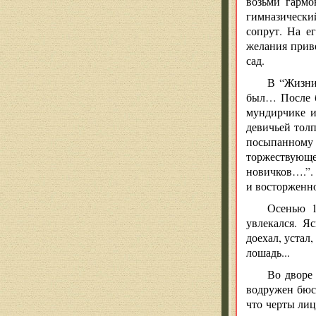
возьми гармо
гимназический
сопрут. На е
желания прив
сад.
В “Жизни
был… После б
мундирчике и
девичьей толп
посыпанному 
торжествующ
новичков….”. 
и восторженно
Осенью 1
увлекался. Я
доехал, устал
лошадь...
Во дворе
водружен бюст
что черты ли