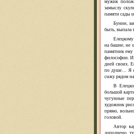
мужик положи
замыслу скул
памяти сады и
Бунин, за
быть, выпала
Елецкому
на башне, не 
памятник ему 
философии. Ив
дней своих. Е
по душе… Я с
сижу рядом на
В Елецко
большой карт
чугунные пер
художник рисо
прямо, вольн
головой.
Автор ка
дополнено т