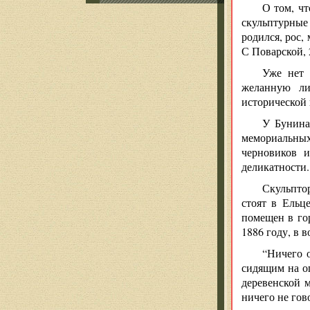
О том, чт
скульптурные 
родился, рос,
С Поварской, 
Уже нет 
желанную ли
исторической
У Бунина
мемориальных
черновиков и
деликатности.
Скульпто
стоят в Ельц
помещен в го
1886 году, в 
“Ничего о
сидящим на ог
деревенской 
ничего не гов