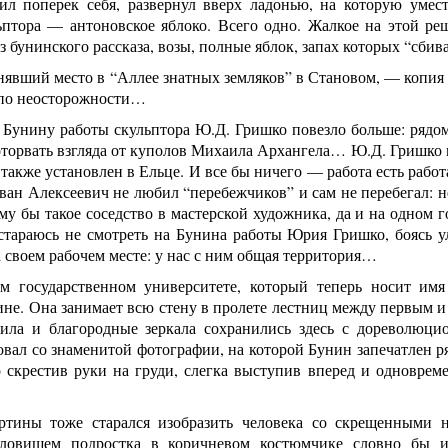
л поперек себя, развернул вверх ладонью, на которую умест
ьптора — антоновское яблоко. Всего одно. Жалкое на этой р
з бунинского рассказа, возы, полные яблок, запах которых “сбив
нявший место в “Аллее знатных земляков” в Становом, — копия 
 по неосторожности…
 Бунину работы скульптора Ю.Д. Гришко повезло больше: рядо
оторвать взгляда от куполов Михаила Архангела… Ю.Д. Гришко 
также установлен в Ельце. И все бы ничего — работа есть рабо
ан Алексеевич не любил “перебежчиков” и сам не перебегал: н
му бы такое соседство в мастерской художника, да и на одном 
тараюсь не смотреть на Бунина работы Юрия Гришко, боясь у
 своем рабочем месте: у нас с ним общая территория…
м государственном университете, который теперь носит имя
ине. Она занимает всю стену в пролете лестниц между первым 
ила и благородные зеркала сохранились здесь с дореволюц
вал со знаменитой фотографии, на которой Бунин запечатлен р
о скрестив руки на груди, слегка выступив вперед и одноврем
ртины тоже старался изобразить человека со скрещенными н
уловищем подростка в коричневом костюмчике словно бы и