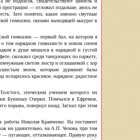
 а не подпасок, свидетельствуют шинель и
й прострации — отложил подальше, авось не
весть. Зато понятно, какие именно смутные
ской гимназии, окнами выходящей аккурат в
ской гимназии — первый бал, на котором я
 о том нарядном гимназисте в новом синем
одком в душе мешался в нарядной и густой
уфете, скользил среди танцующих по паркету,
жемчужным светом люстр и оглашаемой с хор
ушистым зноем, которым дурманят балы
да испарилось красивое, нарядное, радостное
олстого, этическим учением которого он
ения Буниных Озерки. Помчался в Ефремов,
его порыва, повернул назад. Загнал при этом
к работы Николая Кравченко. На постамент
ак ни удивительно, на А.П. Чехова, при том
е — пугающее, отталкивающее. Правую руку