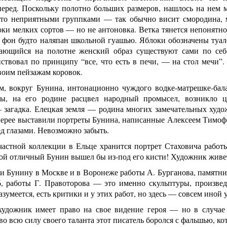
перед. Поскольку полотно больших размеров, нашлось на нем 
-то неприятными группками — так обычно висит смородина, 
оки мелких сортов — но не антоновка. Ветка тянется непонятно
 фон будто наляпан школьной гуашью. Яблоки обозначены туал
ающийся на полотне женский образ существуют сами по себ
ствовал по принципу “все, что есть в печи, — на стол мечи”
воим пейзажам коровок.
м, вокруг Бунина, интонационно чуждого водке-матрешке-бала
ы, на его родине расцвел народный промысел, возникло ц
 загадка. Елецкая земля — родина многих замечательных худож
ерее выставили портреты Бунина, написанные Алексеем Тимофее
ед глазами. Невозможно забыть.
частной коллекции в Ельце хранится портрет Стаховича работ
ой отличный Бунин вышел бы из-под его кисти! Художник живет и
 Бунину в Москве и в Воронеже работы А. Бурганова, памятник
6, работы Г. Правоторова — это именно скульптуры, произвед
азумеется, есть критики и у этих работ, но здесь — совсем иной 
удожник имеет право на свое видение героя — но в случае
во всю силу своего таланта этот писатель боролся с фальшью, ко