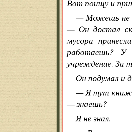
Вот поищу и прин
— Можешь не 
— Он достал ск
мусора принесл
работаешь? У
учреждение. За 
Он подумал и д
— Я тут книжк
— знаешь?
Я не знал.