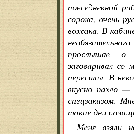
повседневной р
сорока, очень ру
вожака. В кабине
необязательного
прослышав о 
заговаривал со 
перестал. В нек
вкусно пахло —
спецзаказом. Мн
такие дни почаще
Меня взяли 