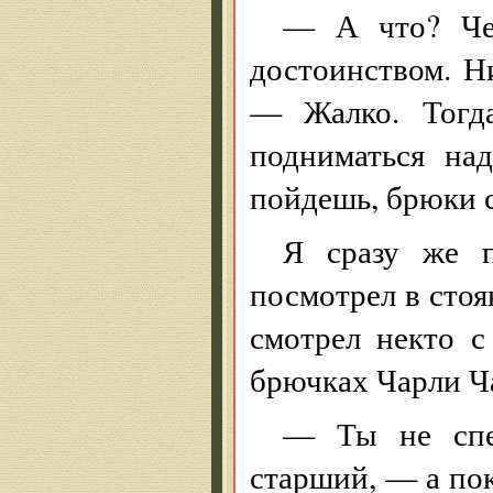
— А что? Чер
достоинством. Н
— Жалко. Тогда
подниматься над
пойдешь, брюки с
Я сразу же п
посмотрел в стоя
смотрел некто 
брючках Чарли Ч
— Ты не спе
старший, — а пок