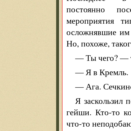
постоянно пос
мероприятия ти
осложнявшие им 
Но, похоже, тако
— Ты чего? — 
— Я в Кремль.
— Ага. Сечкинс
Я заскользил 
гейши. Кто-то к
что-то неподобаю