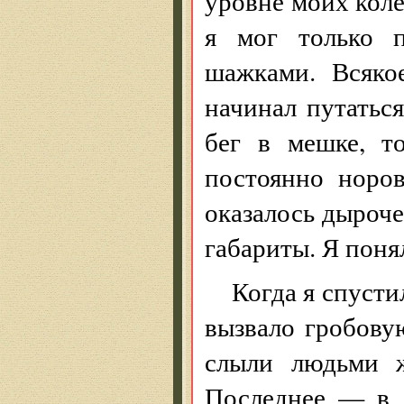
уровне моих коле
я мог только п
шажками. Всяко
начинал путатьс
бег в мешке, т
постоянно норов
оказалось дыроч
габариты. Я понял
Когда я спусти
вызвало гробов
слыли людьми ж
Последнее — в 