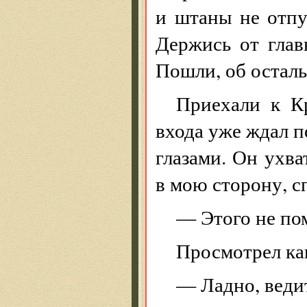
и штаны не отпус
Держись от главн
Пошли, об остал
Приехали к К
входа уже ждал п
глазами. Он ухва
в мою сторону, с
— Этого не по
Просмотрел как
— Ладно, веди