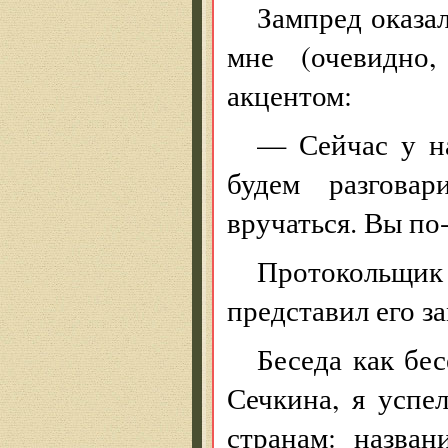
Зампред оказа
мне (очевидно,
акцентом:
— Сейчас у на
будем разгова
вручаться. Вы по
Протокольщи
представил его з
Беседа как бес
Сечкина, я успе
странам: назван