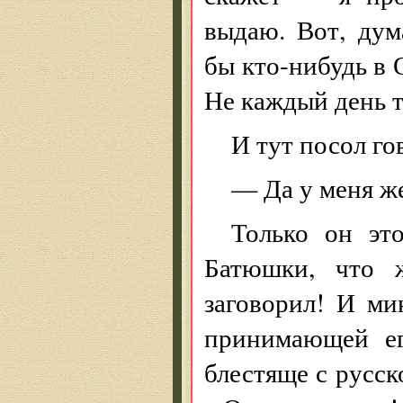
выдаю. Вот, дум
бы кто-нибудь в 
Не каждый день т
И тут посол го
— Да у меня же
Только он эт
Батюшки, что ж
заговорил! И ми
принимающей ег
блестяще с русск