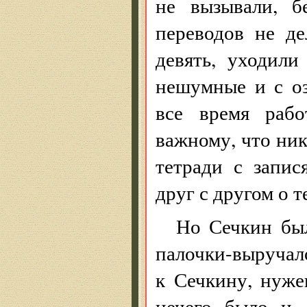
не вызывали, б
переводов не д
девять, уходил
нешумные и с о
все время рабо
важному, что ник
тетради с запис
друг с другом о 
Но Сечкин был
палочки-выручало
к Сечкину, нуж
нечего было и 