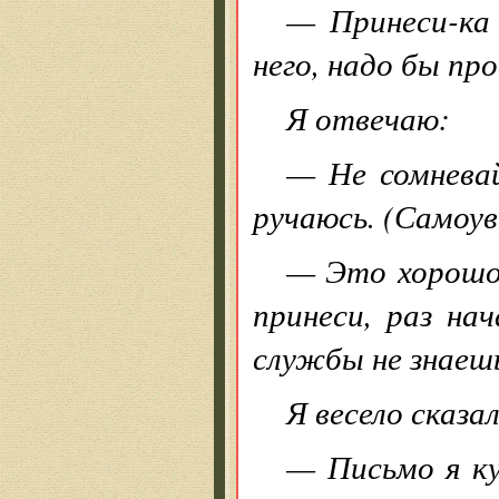
— Принеси-ка
него, надо бы про
Я отвечаю:
— Не сомневай
ручаюсь. (Самоув
— Это хорошо,
принеси, раз на
службы не знаешь
Я весело сказал
— Письмо я ку