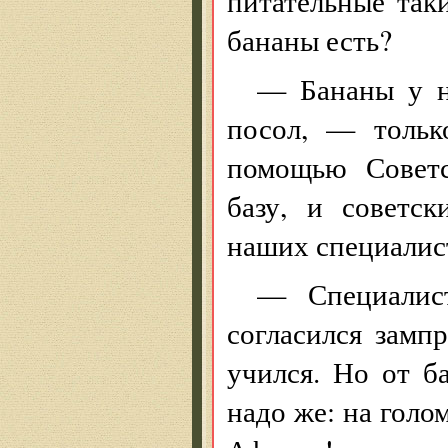
питательные таки
бананы есть?
— Бананы у н
посол, — тольк
помощью Советс
базу, и советс
наших специалис
— Специалис
согласился замп
учился. Но от б
надо же: на голо