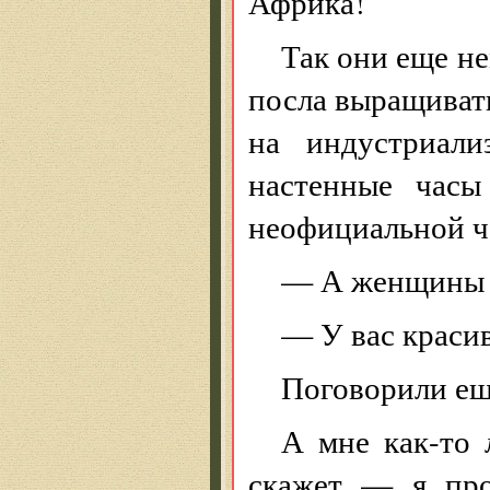
Африка!
Так они еще не
посла выращивать
на индустриали
настенные часы
неофициальной ч
— А женщины у
— У вас красив
Поговорили ещ
А мне как-то 
скажет — я про