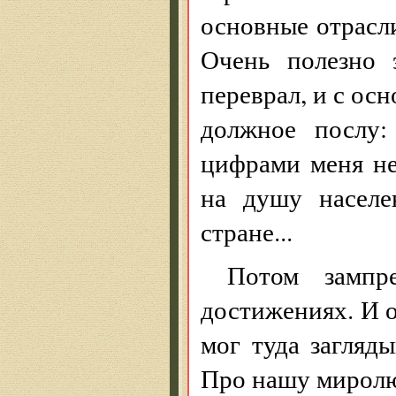
основные отрасл
Очень полезно 
переврал, и с ос
должное послу:
цифрами меня не
на душу населе
стране...
Потом зампр
достижениях. И о
мог туда загляды
Про нашу миролю