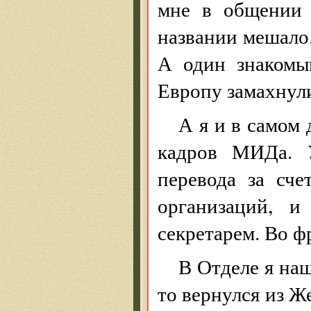
мне в общении 
названии мешало.
А один знакомы
Европу замахнули
А я и в самом 
кадров МИДа. 
перевода за сч
организаций, и
секретарем. Во ф
В Отделе я наш
то вернулся из Ж