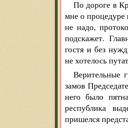
По дороге в К
мне о процедуре 
не надо, проток
подскажет. Глав
гостя и без нуж
не хотелось путат
Верительные 
замов Председат
него было пятн
республика выд
пришелся предста