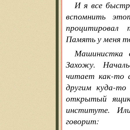
И я все быстр
вспомнить эт
процитировал 
Память у меня то
Машинистка о
Захожу. Начал
читает как-то 
другим куда-то
открытый ящик
институте. Ил
говорит: