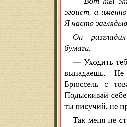
— Вот ты это
эгоист, а именно
Я часто загляды
Он разгладил
бумаги.
— Уходить теб
выпадаешь. Не
Брюссель с то
Подыскивай себе 
ты писучий, не п
Так меня не ст