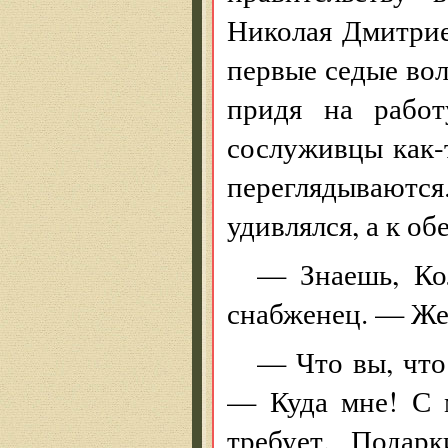
Николая Дмитрие
первые седые вол
придя на работ
сослуживцы как-
переглядываютс
удивлялся, а к об
— Знаешь, Ко
снабженец. — Же
— Что вы, что
— Куда мне! С 
требует. Подар