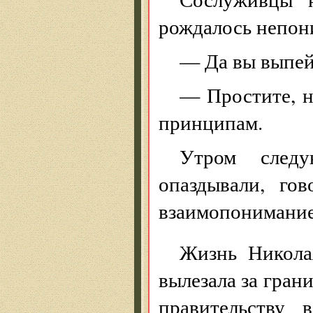
рождалось непон
— Да вы выпейт
— Простите, н
принципам.
Утром следу
опаздывали, го
взаимопонимание
Жизнь Никола
вылезала за гран
правительству 