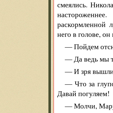
смеялись. Никол
настороженнее
раскормленной л
него в голове, о
— Пойдем отсю
— Да ведь мы 
— И зря вышли
— Что за глуп
Давай погуляем!
— Молчи, Мару