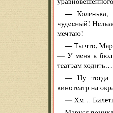
уравновешенного
— Коленька, 
чудесный! Нельзя
мечтаю!
— Ты что, Мар
— У меня в бюдж
театрам ходить…
— Ну тогда 
кинотеатр на ок
— Хм… Билеты 
Маруся поникла