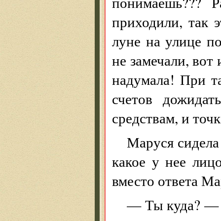
понимаешь??? Р
приходили, так 
луне на улице п
не замечали, вот 
надумала! При т
счетов дожидат
средствам, и точ
Маруся сидела 
какое у нее лиц
вместо ответа Ма
— Ты куда? — 