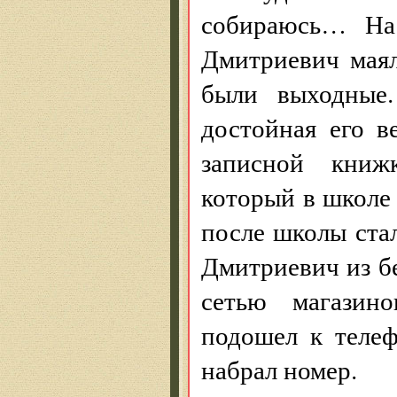
собираюсь… На
Дмитриевич маял
были выходные.
достойная его в
записной книж
который в школе
после школы ста
Дмитриевич из бе
сетью магазин
подошел к телеф
набрал номер.