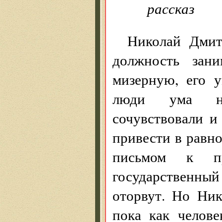
рассказ
Николай Дмит
должность зан
мизерную, его 
люди ума не
сочувствовали и
привести в равно
письмом к пра
государственный
оторвут. Но Ни
пока как челов