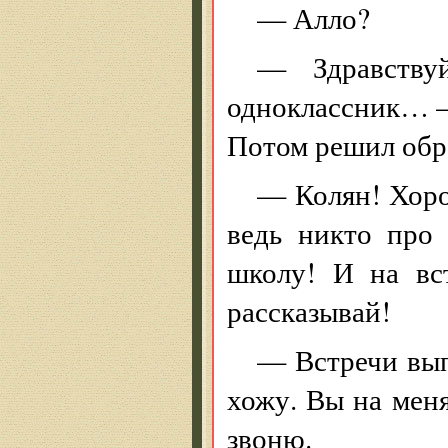
— Алло?
— Здравству
одноклассник… —
Потом решил обр
— Колян! Хоро
ведь никто про 
школу! И на вс
рассказывай!
— Встречи вып
хожу. Вы на меня
звоню.