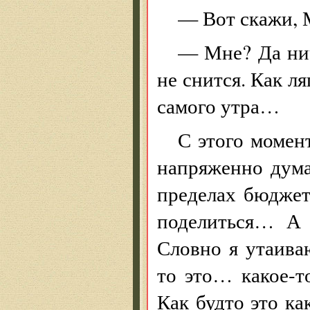
— Вот скажи, М
— Мне? Да нич
не снится. Как ля
самого утра…
С этого момен
напряженно дума
пределах бюджета
поделиться… А
Словно я утаива
то это… какое-
Как будто это к