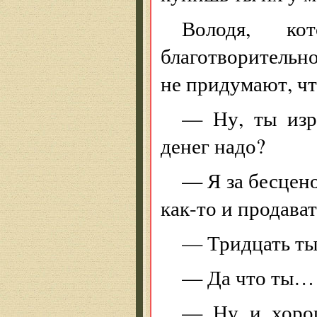
Володя, к
благотворительно
не придумают, ч
— Ну, ты изр
денег надо?
— Я за бесцено
как-то и продав
— Тридцать ты
— Да что ты…
— Ну и хорош