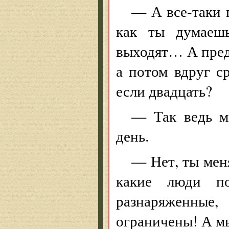
— А все-таки 
как ты думаеш
выходят… А предс
а потом вдруг с
если двадцать?
— Так ведь м
день.
— Нет, ты мен
какие люди п
разнаряженные
ограничены! А м