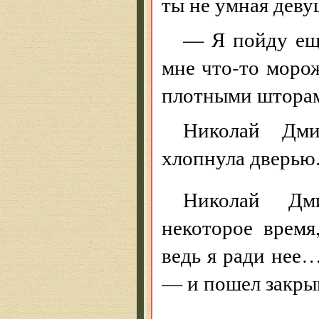
ты не умная деву
— Я пойду еще
мне что-то морож
плотными штора
Николай Дми
хлопнула дверью
Николай Дм
некоторое врем
ведь я ради нее…
— и пошел закрыв