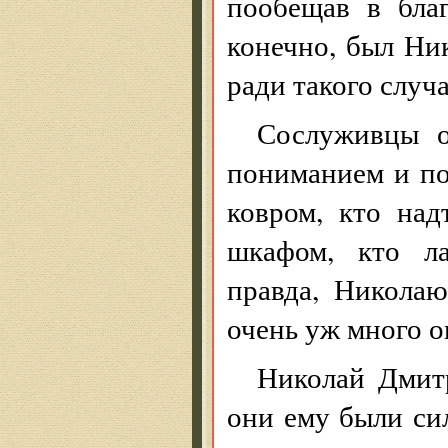
пообещав в бла
конечно, был Ни
ради такого случ
Сослуживцы о
пониманием и по
ковром, кто над
шкафом, кто ла
правда, Никола
очень уж много о
Николай Дмит
они ему были сил