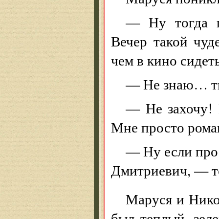
— Ну тогда п
Вечер такой чуд
чем в кино сидеть
— Не знаю… ты
— Не захочу! 
Мне просто рома
— Ну если про
Дмитриевич, — т
Маруся и Нико
был теплый, зел