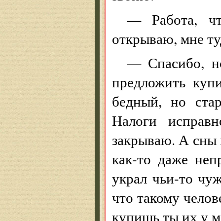
— Работа, ч
открываю, мне т
— Спасибо, н
предложить куп
бедный, но ста
Налоги исправн
закрываю. А сны 
как-то даже не
украл чьи-то чуж
что такому челов
купишь ты их у м