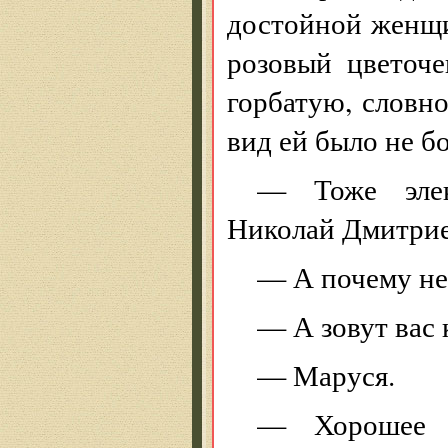
достойной женщи
розовый цветоче
горбатую, словн
вид ей было не б
— Тоже элек
Николай Дмитриев
— А почему не
— А зовут вас 
— Маруся.
— Хорошее и