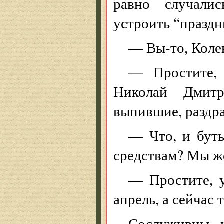
равно случали
устроить “празд
— Вы-то, Колен
— Простите, 
Николай Дмитр
выпившие, раздр
— Что, и буты
средствам? Мы ж
— Простите, у
апрель, а сейчас
Сослуживцы н