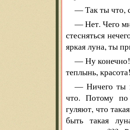
— Так ты что, 
— Нет. Чего мн
стесняться нечего
яркая луна, ты п
— Ну конечно! 
теплынь, красота
— Ничего ты н
что. Потому по
гуляют, что така
быть такая лун