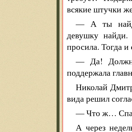
всякие штучки ж
— А ты найд
девушку найди.
просила. Тогда и
— Да! Должн
поддержала глав
Николай Дмитр
вида решил согла
— Что ж… Спас
А через неде