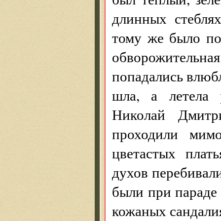
длинных стебля
тому же было по
обворожительна
попадались влюбл
шла, а летела
Николай Дмитр
проходили мимо
цветастых плат
духов перебивал
были при параде
кожаных сандали