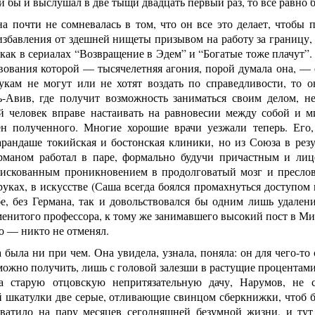
ли бы и выслушал в две тыщи двадцать первый раз, то все равно 
а почти не сомневалась в том, что он все это делает, чтобы 
избавления от здешней нищеты призывом на работу за границу,
 как в сериалах “Возвращение в Эдем” и “Богатые тоже плачут”.
вования которой — тысячелетняя агония, порой думала она, — 
укам не могут или не хотят воздать по справедливости, то он
-Авив, где получит возможность заниматься своим делом, н
й человек вправе настаивать на равновесии между собой и 
ен полученного. Многие хорошие врачи уезжали теперь. Его
арандаше токийская и бостонская клиники, но из Союза в рез
рманом работал в паре, формально будучи причастным и лиц
рискованным проникновением в продолговатый мозг и преслов
уках, в искусстве (Саша всегда боялся промахнуться доступом 
бе, без Германа, так и довольствовался бы одним лишь удален
енитого профессора, к тому же занимавшего высокий пост в Ми
о — никто не отменял.
 была ни при чем. Она увидела, узнала, поняла: он для чего-то
можно получить, лишь с головой залезши в растущие процентам
а старую отцовскую непритязательную дачу, Нарумов, не 
 шкатулки две серые, отливающие свинцом сберкнижки, чтоб бе
ватило на пару месяцев сегодняшней безумной жизни, и тут о