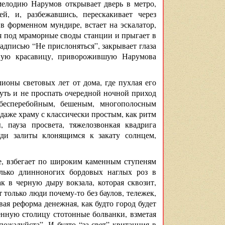
елодию Нарумов открывает дверь в метро,
, и, разбежавшись, перескакивает через
в форменном мундире, встает на эскалатор,
ся под мраморные своды станции и прыгает в
адписью “Не прислоняться”, закрывает глаза
зную красавицу, приворожившую Нарумова
ионы световых лет от дома, где пухлая его
нуть и не проспать очередной ночной приход
 бесперебойным, бешеным, многополосным
даже храму с классически простым, как ритм
 пауза просвета, тяжелозвонкая квадрига
ди залиты клонящимся к закату солнцем,
е, взбегает по широким каменным ступеням
олько длинноногих бордовых наглых роз в
к в черную дыру вокзала, которая сквозит,
только люди почему-то без баулов, тележек,
вая реформа денежная, как будто город будет
женную столицу стотонные болванки, взметая
пожалуйста”. И будто “за свет” квитанция в