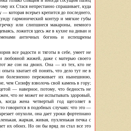
тому их Стася непрестанно спрашивает, куда
у — которая всерьез крепится до последнего,
екунду гармонический контур и мягкие губы
гречку или слипшиеся макароны, немного
еваясь, ложится здесь же в кухне на диван и
 именами античных богинь и испещрены
орив все радости и тяготы в себе, умеет не
 и любовной жижей, даже с матерью своего
тот же сон на двоих. Она — из тех, кто не
опыта хватает ей понять, что дело тут не в
 он болезненно переживает их нынешнюю,
е, чем Сизифу взволочь свой камень в гору;
етой — наверное, потому, что бедность не
лжен, что не может не испытывать здоровый,
, когда жена четвертый год щеголяет в
что говорится в подобных случаях: что это —
вырезает опухоли, она дает уроки фортепиано
енькая, жаркая, живая, пухленькая печка с
т их обоих. Но он бы вряд ли стал все это