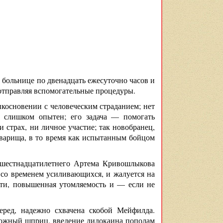
в больнице по двенадцать ежесуточно часов и
 отправляя вспомогательные процедуры.
косновении с человеческим страданием; нет
н слишком опытен; его задача — помогать
 страх, ни личное участие; так новобранец,
товарища, в то время как испытанным бойцом
 шестнадцатилетнего Артема Кривошлыкова
 со временем усиливающихся, и жалуется на
сти, повышенная утомляемость и — если не
еред, надежно схвачена скобой Мейфилда.
кожный шприц, введение лидокаина пополам