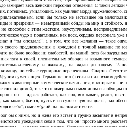
удо замирает весь женский персонал отделения. С такой лепкой
их, потешных, умиляющих, как умиляет морда дружелюбного, си
ривлекательным, если бы только не застывшее на малоподви
иды и презрения — невытравимой обиды на мир и стойкого, не
й не способен с этим жестким, неуступчивым, несправедливым
отическое чудо в податливых, как воск, сердцах персонала уже н
енат и “ты опоздала”, а в том, что все желания — такое ощ
го своего предназначения, в холодной и точной машине по 
удто не было вообще ни слабостей, ни маний, хотя бы заурядны
нная тяга к своей, пленительных обводов и взрывного темпера
онзительно-нелепому и жалкому, на ладан дышащему “Запо
команду, но сейчас турнирные перспективы “Спартака” его тре
фуном суматранцев. Герман не пил (а если и пил, взаимодейств
кался в авантюрные коммерческие начинания, в которые ныне п
е спешил домой, так что примерным семьянином и любящим отцо
ороны он — идеал: работает, как вол, вскрывает, режет, шьет
как может, бьется, пусть и из сухого чувства долга, над обе
иходя в себя”, сомнамбулой, на полном автомате.
ог бы с ними, но и жена его встает и трудно засыпает в непр
неистового убеждения себя в том, что он “просто много работае
пятницам — и вовсе лишь наутро. Поэтому он видит своего реб