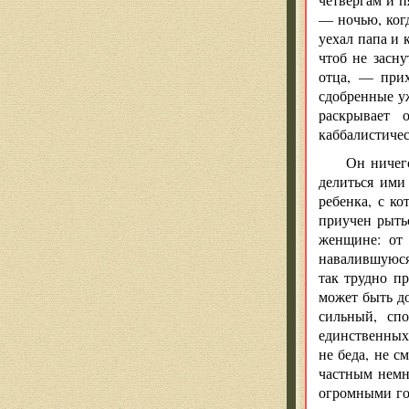
— ночью, когд
уехал папа и 
чтоб не засн
отца, — при
сдобренные уж
раскрывает 
каббалистиче
Он ничего
делиться ими
ребенка, с к
приучен рытьс
женщине: от
навалившуюся 
так трудно п
может быть до
сильный, сп
единственных 
не беда, не с
частным немно
огромными го