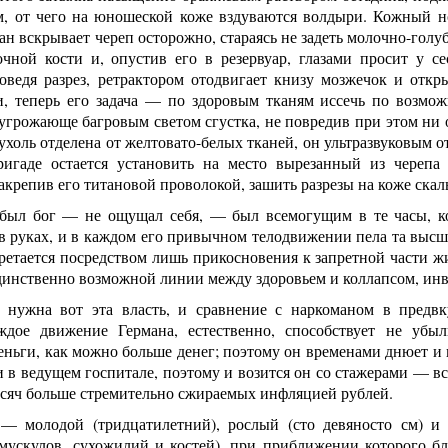
м, от чего на юношеской коже вздуваются волдыри. Кожный н
н вскрывает череп осторожно, стараясь не задеть молочно-гол
очной кости и, опустив его в резервуар, глазами просит у с
оведя разрез, ретрактором отодвигает книзу мозжечок и откр
и, теперь его задача — по здоровым тканям иссечь по возможн
угрожающе багровым светом сгустка, не повредив при этом ни
ухоль отделена от желтовато-белых тканей, он ультразвуковым 
ригаде остается установить на место вырезанный из черепа
закрепив его титановой проволокой, зашить разрезы на коже скал
был бог — не ощущал себя, — был всемогущим в те часы, ко
в руках, и в каждом его привычном телодвижении пела та высша
ретается посредством лишь прикосновения к запретной части ж
динственно возможной линии между здоровьем и коллапсом, ин
 нужна вот эта власть, и сравнение с наркоманом в предвк
ждое движение Германа, естественно, способствует не уб
ньги, как можно больше денег; поэтому он временами днюет и 
 в ведущем госпитале, поэтому и возится он со стажерами — все
сяч больше стремительно сжираемых инфляцией рублей.
— молодой (тридцатилетний), рослый (сто девяносто см) и
мускулов, сухожилий и костей), при приближении которого бл