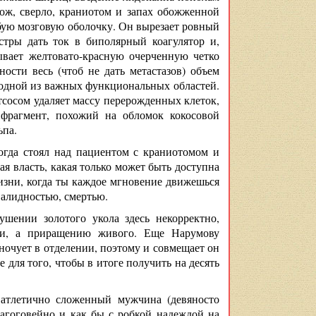
ож, сверло, краниотом и запах обожженной
убую мозговую оболочку. Он вырезает ровный
естры дать ток в биполярный коагулятор и,
ывает желтовато-красную очерченную четко
ости весь (чтоб не дать метастазов) объем
 одной из важных функциональных областей.
отсосом удаляет массу перерожденных клеток,
 фрагмент, похожий на обломок кокосовой
ьпа.
гда стоял над пациентом с краниотомом и
я власть, какая только может быть доступна
изни, когда ты каждое мгновение движешься
валидностью, смертью.
ушении золотого укола здесь некорректно,
ыли, а приращению живого. Еще Нарумову
ночует в отделении, поэтому и совмещает он
 для того, чтобы в итоге получить на десять
 атлетично сложенный мужчина (девяносто
агоговейно и как бы с робкой надеждой на