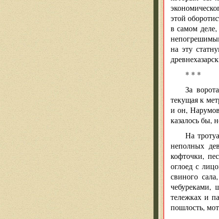
экономическог
этой оборотис
в самом деле,
непогрешимым,
на эту статн
древнехазарск
* * *
За ворот
текущая к мет
и он, Нарумов
казалось бы, 
На троту
неполных дев
кофточки, пе
оглоед с лиц
свиного сала
чебуреками,
тележках и п
пошлость, мо