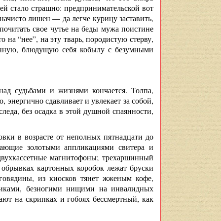
 ей стало страшно: предпринимательской вот
 начисто лишен — да легче курицу заставить,
почитать свое чутье на беды мужа поистине
а “нее”, на эту тварь, породистую стерву,
енную, блюдущую себя кобылу с безумными
 над судьбами и жизнями кончается. Толпа,
о, энергично сдавливает и увлекает за собой,
следа, без осадка в этой душной спаянности,
овки в возрасте от неполных пятнадцати до
ркающие золотыми аппликациями свитера и
 двухкассетные магнитофоны; трехаршинный
 обрывках картонных коробок лежат бруски
 говядины, из киосков тянет жженым кофе,
никами, безногими нищими на инвалидных
ют на скрипках и гобоях бессмертный, как