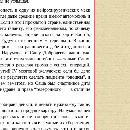
бы не услышал.
попасть в одну из нейрохирургических мекк
 где даже средние врачи имеют автомобиль и
 Если в этой проклятой стране, единственная
его таланту, его феноменальным, по общему
, конечно, вправе искать на карте Бостон,
е будучи стесненным материально. В конце
миром — на равновесии дебета отданного и
, Нарумова, и Сашу Добродеева давно уже
ультате отпустили не обоих — только Сашу,
емерно разделяя громкие успехи операций,
утый IV мозговой желудочек; если бы дело
и в результате сделать пациента “овощем”, и
ием гематом), но Саша был счастливое дитя
нздраве, и права “телефонного” — в отличие
 собирает деньги, и деньги нужны ему такие,
и долги или продав квартиру. Нарумов нашел
скрываясь и не говоря ни слова, взял из
з остатка снять все скудные их сбережения,
на, конечно, стала думать, что это вихрь