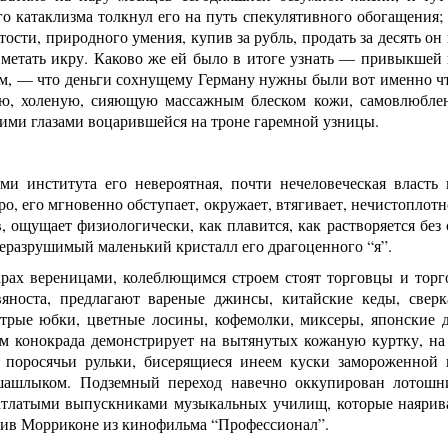
о катаклизма толкнул его на путь спекулятивного обогащения;
тости, природного умения, купив за рубль, продать за десять он
 метать икру. Каково же ей было в итоге узнать — привыкшей 
 — что деньги сохнущему Герману нужны были вот именно что н
ую, холеную, сияющую массажным блеском кожи, самовлюбл
ими глазами воцарившейся на троне гаремной узницы.
ами института его невероятная, почти нечеловеческая власть
ро, его мгновенно обступает, окружает, втягивает, нечистоплотн
, ощущает физиологически, как плавится, как растворяется без 
неразрушимый маленький кристалл его драгоценного “я”.
арах вереницами, колеблющимся строем стоят торговцы и торг
яноста, предлагают вареные джинсы, китайские кеды, све
стрые юбки, цветные лосины, кофемолки, миксеры, японские
ом конокрада демонстрирует на вытянутых кожаную куртку, на
, поросячьи рульки, бисерящиеся инеем куски замороженной
 шашлыком. Подземный переход навечно оккупирован лотош
атлатыми выпускниками музыкальных училищ, которые наярива
тив Морриконе из кинофильма “Профессионал”.