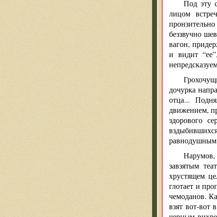
Под эту 
лицом встреч
пронзительно
беззвучно шев
вагон, придер
и видит “ее
непредсказуем
Грохочущ
дочурка напра
отца... Подн
движением, пр
здорового се
вздыбившихся
равнодушным,
Нарумов,
завзятым теа
хрустящем це
глотает и про
чемоданов. Ка
взят вот-вот 
черным вихрем