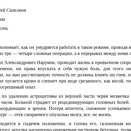
гей Самсонов
аза
есть
понимает, как он умудряется работать в таком режиме, проводя 
 по три — четыре сложные операции, а в перерывах между ними
ан Александрович Нарумов, проводит жизнь в привычном сопри
емени, ни права впускать в себя чужую боль, для этого о
, на чью рассчитанную точность не должны влиять ни гнев, ни
не пугается крови и слепнет при виде срезанного, как косой, 
погрешимый опыт.
 по удалению астроцитомы из верхней части червя мозжечка
ь часов. Больной страдает от рецидивирующих головных болей,
 координации и зрения. Потеря аппетита, снижение успеваемо
ург — отек сжираемого опухолью мозга, все, не жизнь.
ходится в сидячем положении, и голова его, склоненная вп
итого затылка насыщенно-оранжевым раствором бетадина, под