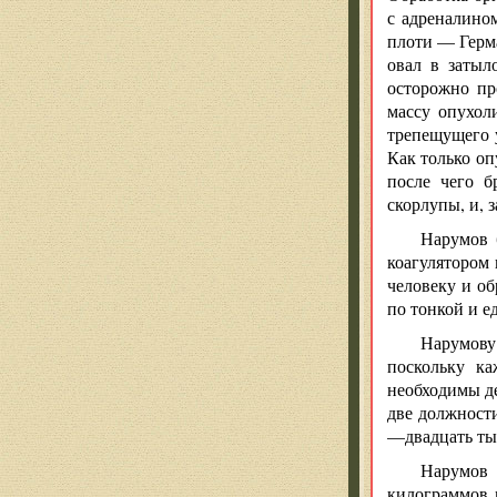
с адреналино
плоти — Герма
овал в затыл
осторожно пр
массу опухол
трепещущего 
Как только оп
после чего б
скорлупы, и, 
Нарумов 
коагулятором 
человеку и об
по тонкой и е
Нарумову
поскольку ка
необходимы де
две должности
—двадцать ты
Нарумов 
килограммов 