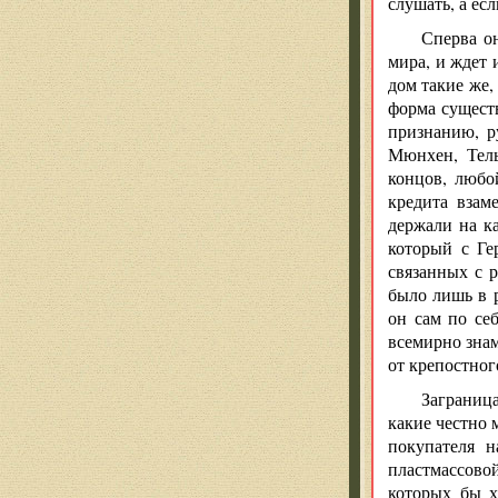
слушать, а ес
Сперва он
мира, и ждет 
дом такие же,
форма сущест
признанию, р
Мюнхен, Тель
концов, любо
кредита взам
держали на к
который с Ге
связанных с 
было лишь в р
он сам по се
всемирно знам
от крепостног
Заграница
какие честно 
покупателя н
пластмассовой
которых бы х