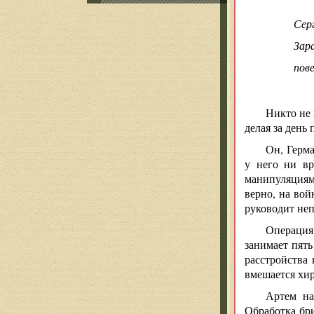
Сер
Зар
пов
Никто не 
делая за день
Он, Герм
у него ни вр
манипуляциями
верно, на вой
руководит не
Операция
занимает пят
расстройства
вмешается хир
Артем на
Обработка бр