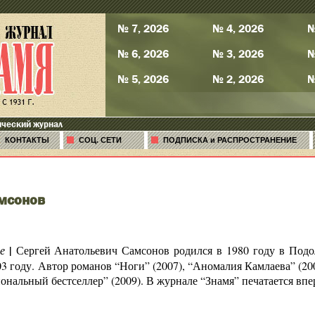
№ 7, 2026
№ 4, 2026
№
№ 6, 2026
№ 3, 2026
№
№ 5, 2026
№ 2, 2026
№
ический журнал
КОНТАКТЫ
СОЦ. СЕТИ
ПОДПИСКА и РАСПРОСТРАНЕНИЕ
мсонов
|
е
Сергей Анатольевич Самсонов родился в 1980 году в Подо
03 году. Автор романов “Ноги” (2007), “Аномалия Камлаева” (2
нальный бестселлер” (2009). В журнале “Знамя” печатается впе