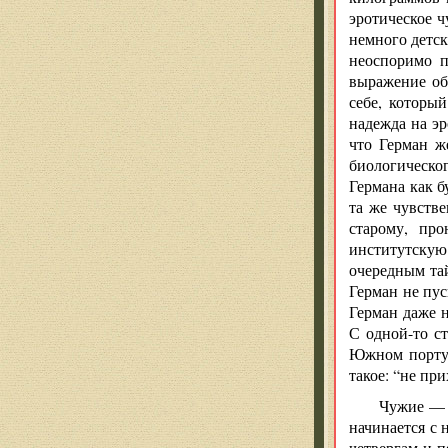
эротическое ч
немного детск
неоспоримо п
выражение об
себе, которы
надежда на эр
что Герман ж
биологическо
Германа как б
та же чувстве
старому, пр
институтскую 
очередным тай
Герман не пус
Герман даже н
С одной-то ст
Южном порту, 
такое: “не пр
Чужие — б
начинается с 
четвергам и 