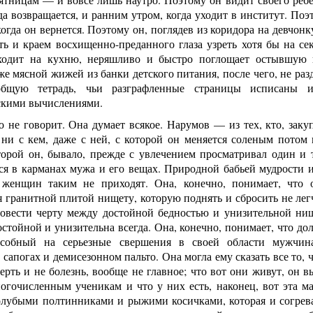
а возвращается, и ранним утром, когда уходит в институт. Поэ
когда он вернется. Поэтому он, поглядев из коридора на девчонк
уть и краем восхищенно-преданного глаза узреть хотя бы на с
ходит на кухню, неряшливо и быстро поглощает остывшую 
е мясной жижей из банки детского питания, после чего, не разд
общую тетрадь, чьи разграфленные страницы исписаны
скими вычислениями.
 не говорит. Она думает всякое. Нарумов — из тех, кто, закуп
 ни с кем, даже с ней, с которой он меняется соленым потом
оторой он, бывало, прежде с увлечением просматривал один и 
я в карманах мужа и его вещах. Природной бабьей мудрости и 
 женщин таким не приходят. Она, конечно, понимает, что
гранитной плитой нищету, которую поднять и сбросить не легч
ровести черту между достойной бедностью и унизительной нищ
стойной и унизительна всегда. Она, конечно, понимает, что до
особный на серьезные свершения в своей области мужчина
сапогах и демисезонном пальто. Она могла ему сказать все то, 
мерть и не болезнь, вообще не главное; что вот они живут, он 
гочисленным ученикам и что у них есть, наконец, вот эта мал
лубыми полтинниками и рыжими косичками, которая и согревае