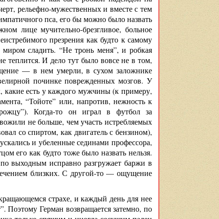
 черт, рельефно-мужественных и вместе с тем
мпатичного пса, его бы можно было назвать
жном лице мучительно-брезгливое, больное
истребимого презрения как будто к самому
 миром сладить. “Не тронь меня”, и робкая
е теплится. И дело тут было вовсе не в том,
ущение — в нем умерли, в сухом заложнике
ювелирной починке поврежденных мозгов. У
х, какие есть у каждого мужчины (к примеру,
мента, “Тойоте” или, напротив, нежность к
рожцу”). Когда-то он играл в футбол за
вожили не больше, чем участь истребляемых
овал со спиртом, как двигатель с бензином),
ускались и убеленные сединами профессора,
м его как будто тоже было назвать нельзя.
; по выходным исправно разгружает баржи в
спечением близких. С другой-то — ощущение
екращающемся страхе, и каждый день для нее
т”. Поэтому Герман возвращается затемно, по
енка только спящим и иногда сосущим палец