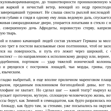
скуловыворачивающую, до тошнотворности проникновенную м
ая жаркий и нечистый ветер, веющий из недр преисподней
 заверещавший турникет. Не слыша свиста рыхлой вислозадой 
еля губами и глядя в одному ему лишь ведомую даль, спускает
живая самораздвижные двери, упирается лопатками в стекло с н
”, совершенную дочь Афродиты, норовистую стерву, капри
ую тварь.
ий и плавно качающий людей состав увлекает Германа за милл
сно трет в постели васильковые свои полтинники, чтоб не зас
ялся на поверхность, и путь его лежит через широкий, с
оспект — по направлению к исполинскому дворцу или, вернее, 
рдцебиения, портиком — удар тяжелой ионической колонны,
 и рвущихся с постромок лошадей, чьи морды, гривы, гру
 языческим.
 гладко выбритый, в еще вполне приличном маренговом плащ
тралом, преданным поклонником богоподобной дивы, вот т
ллофане не хватает. Но сделал шаг — какой театр? нырнул ка
пускает проточную, мутную, сплошную человеческую жизнь, вот 
ссы берут, как Зимний в семнадцатом, как будто разразилась но
в блокаду, как будто там, за стенами, уже посыпались на окру
 мосты, эстакады, дома. “Девушка, милая, ставочку примите, 