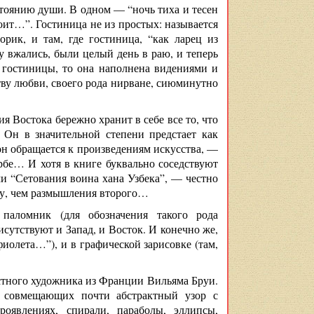
стоянию души. В одном — “ночь тиха и тесен
оит…”. Гостиница не из простых: называется
орик, и там, где гостиница, “как ларец из
ку вжались, были целый день в раю, и теперь
я гостиницы, то она наполнена видениями и
ству любви, своего рода нирване, сиюминутно
я Востока бережно хранит в себе все то, что
 Он в значительной степени предстает как
 он обращается к произведениям искусства, —
рбе… И хотя в книге буквально соседствуют
и “Сетования воина хана Узбека”, — честно
ору, чем размышления второго…
паломник (для обозначения такого рода
исутствуют и Запад, и Восток. И конечно же,
фиолета…”), и в графической зарисовке (там,
стного художника из Франции Вильяма Бруи.
, совмещающих почти абстрактный узор с
роявлениях, спирали, параболы, эллипсы,