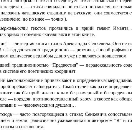
сского авторского текста соседствует текст латышского пере
ак сделан! — стихи совпадают не только по смыслу, не только
 наложить латышскую страницу на русскую, они совместятся ст
увеличено, но по идее — точно!).
й
зеркальности
текстов проявились и яркий талант Иманта А
 так зримо и объемно сказавшаяся в этой книге.
ие” — четвертая книга стихов Александра Сенкевича. Она не на
й взгляд достаточно традиционно — ритмика, способ рифмовк
ьшом количестве верлибры давно уже не являются новшеством.
ешней традиционностью “Предвестия” — парадоксальность соде
в системе его поэтических координат.
фии местонахождение привязывают к определенным меридианам 
оторой пребывает наблюдатель. Такой отсчет как раз и определяе
 книге как бы приближают к нам безразмерный и беспредельны
ле — порядок, противопоставленный хаосу, а скорее как обозр
анетами и — человеческими душами…
тсюда — часто повторяющееся в стихах Сенкевича сопоставлен
 неба и земли, равнозначно уживающихся в авторском “Я” и то
 союзы и соглашения.