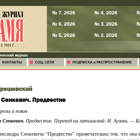
№ 7, 2026
№ 4, 2026
№
№ 6, 2026
№ 3, 2026
№
№ 5, 2026
№ 2, 2026
№
ический журнал
КОНТАКТЫ
СОЦ. СЕТИ
ПОДПИСКА и РАСПРОСТРАНЕНИЕ
ерешевский
 Сенкевич. Предвестие
розы и покоя
р Сенкевич.
Предвестие. Перевод на латышский: И. Аузинь. — Б/м: P
ксандра Сенкевича “Предвестие” примечательна тем, что она и