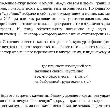
ождение между небом и землей, между светом и тьмой, границ
имы, приводит поэта к давней теме двойничества. Но решается
и “Двойник” вобрало в себя грани между днем и ночью, как м
а Уайльда или как разящие отличия у стивенсоновских до
пребывает на земле не только в пространстве (что отражено зерк
 трапез”. И этому обстоятельству посвящено еще одно “
 птенец…”, эпиграф к которому автор взял из стихотворения В.
р Сенкевич известен как знаток религий, культур и философи
тпечаток и на его творчество, и — более того — на его мироощ
е автор от внешнего переносится к внутреннему, к индийскому 
где при свете взошедшей зари
заклинает святой неустанно:
все, что было и есть, — пузыри
на безбрежной груди океана. (…)
 будь это встреча с каменным быком у древнего храма или упраж
роизвести некую “восточную” форму выражения, а скорее —
своими духовными поисками, метаниями, не оставляющими его н