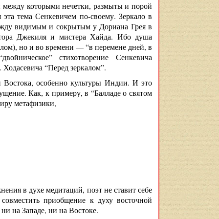
ы между которыми нечетки, размыты и порой
 эта тема Сенкевичем по-своему. Зеркало в
ежду видимым и сокрытым у Дориана Грея в
ктора Джекиля и мистера Хайда. Ибо душа
алом), но и во времени — “в перемене дней, в
двойническое” стихотворение Сенкевича
 Ходасевича “Перед зеркалом”.
и Востока, особенно культуры Индии. И это
ущение. Как, к примеру, в “Балладе о святом
миру метафизики,
нения в духе медитаций, поэт не ставит себе
 совместить приобщение к духу восточной
и на Западе, ни на Востоке.