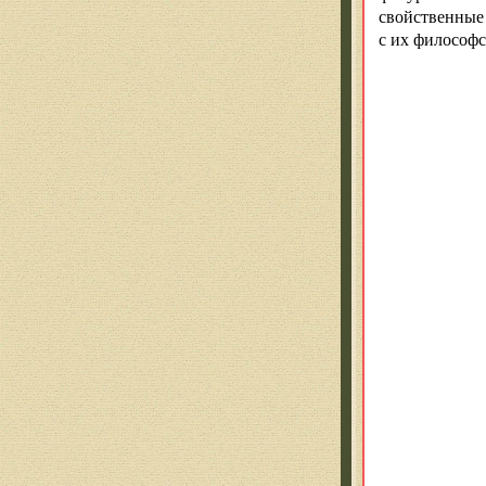
свойственные
с их философс