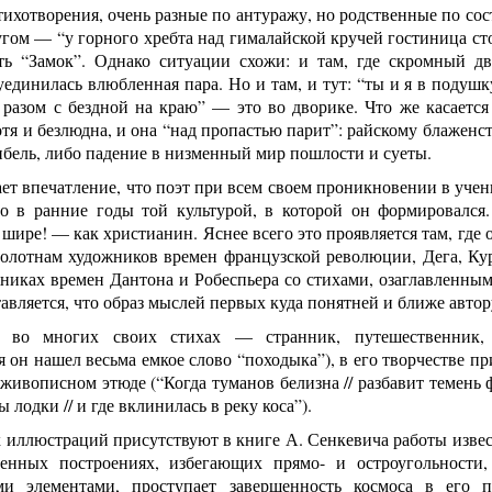
тихотворения, очень разные по антуражу, но родственные по со
угом — “у горного хребта над гималайской кручей гостиница ст
сть “Замок”. Однако ситуации схожи: и там, где скромный дв
уединилась влюбленная пара. Но и там, и тут: “ты и я в подуш
ь разом с бездной на краю” — это во дворике. Что же касаетс
отя и безлюдна, и она “над пропастью парит”: райскому блажен
ибель, либо падение в низменный мир пошлости и суеты.
ет впечатление, что поэт при всем своем проникновении в учени
о в ранние годы той культурой, в которой он формировался.
шире! — как христианин. Яснее всего это проявляется там, где
полотнам художников времен французской революции, Дега, Ку
никах времен Дантона и Робеспьера со стихами, озаглавленным
тавляется, что образ мыслей первых куда понятней и ближе авт
 во многих своих стихах — странник, путешественник, 
 он нашел весьма емкое слово “походыка”), в его творчестве пр
живописном этюде (“Когда туманов белизна // разбавит темень 
 лодки // и где вклинилась в реку коса”).
 иллюстраций присутствуют в книге А. Сенкевича работы изве
енных построениях, избегающих прямо- и остроугольности
и элементами, проступает завершенность космоса в его п