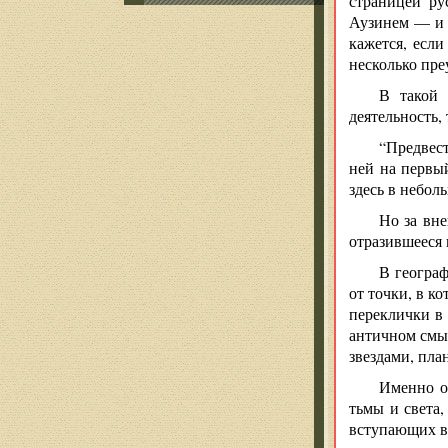
страницей ру
Аузинем — и к
кажется, если
несколько пре
В тако
деятельность,
“Предвест
ней на первы
здесь в небол
Но за вн
отразившееся 
В геогра
от точки, в к
переклички в
античном смыс
звездами, пл
Именно о
тьмы и света,
вступающих в