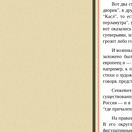
Вот два с
дворик”, в др
“Касл”, то е
перламутра”, 
вот оказалис
суеверьями, х
грозит либо г
И возника
заложено был
европеец и — 
например, к 
стихи о худож
говоря, предс
Сенкевич
существования
Россия — и в 
“где причалены
На правах
В его округл
фигуративным