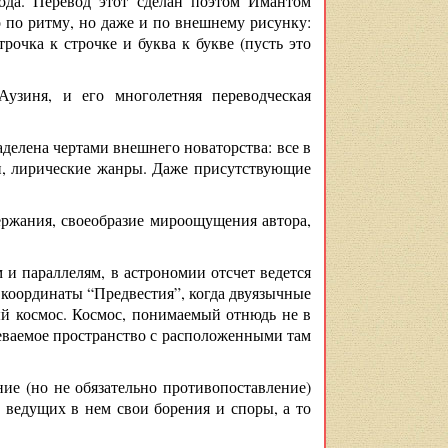
вода. Перевод этот сделан поэтом Имантом
 по ритму, но даже и по внешнему рисунку:
рочка к строчке и буква к букве (пусть это
узиня, и его многолетняя переводческая
делена чертами внешнего новаторства: все в
и, лирические жанры. Даже присутствующие
ржания, своеобразие мироощущения автора,
и параллелям, в астрономии отсчет ведется
т координаты “Предвестия”, когда двуязычные
й космос. Космос, понимаемый отнюдь не в
еваемое пространство с расположенными там
ие (но не обязательно противопоставление)
 ведущих в нем свои борения и споры, а то