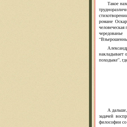
Такое нах
трудноразлич
стихотворени
романе Оскар
человеческая 
чередованье
“Взъерошенный
Александ
накладывает о
походыке”, гд
А дальше,
задачей восп
философии со 