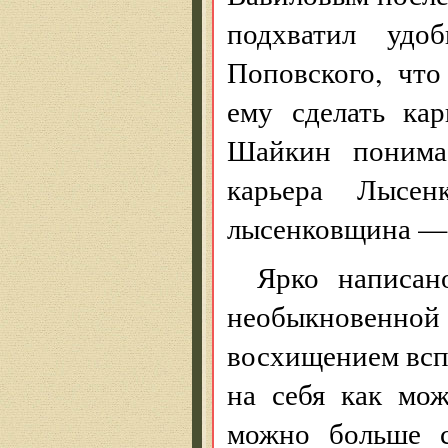
подхватил удо
Поповского, чт
ему сделать кар
Шайкин понимае
карьера Лысен
лысенковщина — 
Ярко написан
необыкновенной
восхищением всп
на себя как мо
можно больше с