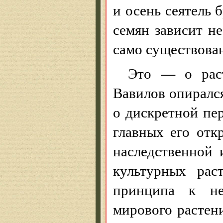
и осень сеятель 
семян зависит не
само существован
Это — о раст
Вавилов опирался
о дискретной пе
главных его отк
наследственной
культурных рас
принципа к не
мирового растен