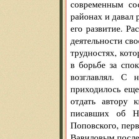
современным со
районах и давал
его развитие. Ра
деятельности сво
трудностях, кот
в борьбе за спо
возглавлял. С 
приходилось еще
отдать автору 
писавших об Н.
Поповского, пер
Вавиловым после