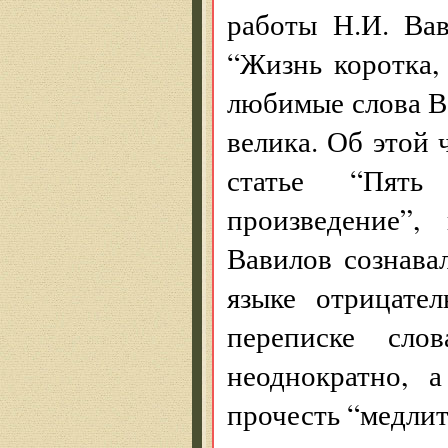
работы Н.И. Ва
“Жизнь коротка,
любимые слова Ва
велика. Об этой 
статье “Пять
произведение”,
Вавилов сознава
языке отрицате
переписке сло
неоднократно, 
прочесть “медлить