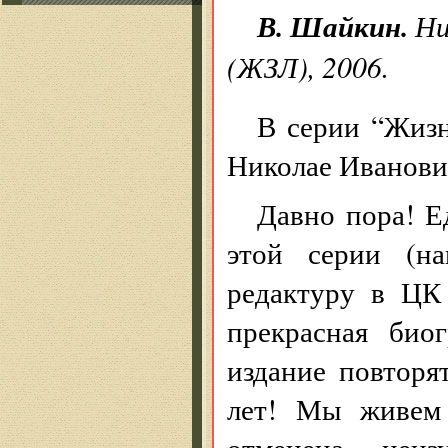
В. Шайкин.
Ни
(ЖЗЛ), 2006.
В серии “Жизн
Николае Иванови
Давно пора! Е
этой серии (н
редактуру в ЦК
прекрасная био
издание повторя
лет! Мы живем 
отменена ценз