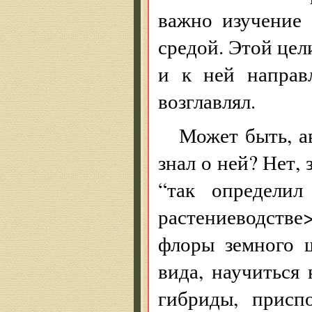
важно изучение
средой. Этой цел
и к ней направл
возглавлял.
Может быть, ав
знал о ней? Нет, 
“так определи
растениеводстве
флоры земного ш
вида, научиться 
гибриды, присп