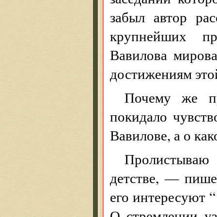
забыл автор рас
крупнейших пр
Вавилова миров
достижениям этой
Почему же пр
покидало чувств
Вавилове, а о ка
Пролистываю
детстве, — пише
его интересуют “
О стремлении уз