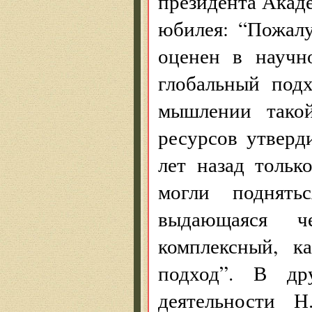
президента Акаде
юбилея: “Пожалу
оценен в научн
глобальный под
мышлении тако
ресурсов утверд
лет назад тольк
могли поднят
выдающаяся 
комплексный, к
подход”. В др
деятельности Н