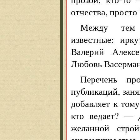
отчества, просто
Между тем 
известные: ирк
Валерий Алекс
Любовь Васерм
Перечень пр
публикаций, заня
добавляет к том
кто ведает? — 
желанной стро
академичностью.