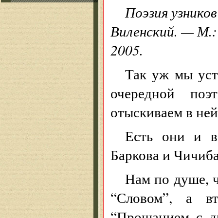
Поэзия узнико
Виленский. — М.:
2005.
Так уж мы уст
очередной поэ
отыскиваем в ней
Есть они и в
Баркова и Чичи
Нам по душе, 
“Словом”, а в
“Прощанием с др