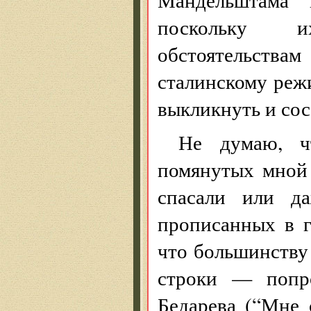
поскольку и
обстоятельствам
сталинскому режи
выкликнуть и сос
Не думаю, ч
помянутых мной 
спасали или д
прописанных в г
что большинству
строки — попро
Бедарева (“Мне 