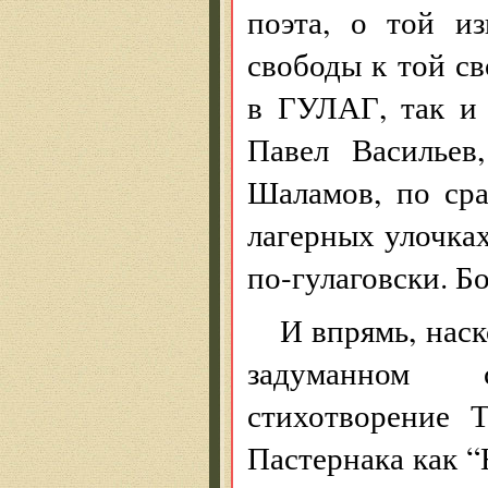
поэта, о той и
свободы к той св
в ГУЛАГ, так и
Павел Васильев
Шаламов, по ср
лагерных улочка
по-гулаговски. Б
И впрямь, наск
задуманном с
стихотворение 
Пастернака как 