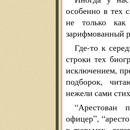
особенно в тех с
не только как
зарифмованный р
Где-то к сере
строки тех биог
исключением, пр
подборок, чита
нежели сами стих
“Арестован 
офицер”, “аресто
в тюрьмах, лаге