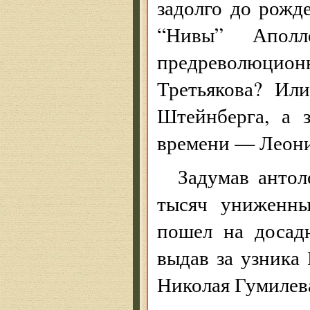
задолго до рож
“Нивы” Апол
предреволюци
Третьякова? Ил
Штейнберга, а 
времени — Леони
Задумав антол
тысяч униженны
пошел на досад
выдав за узника
Николая Гумилев