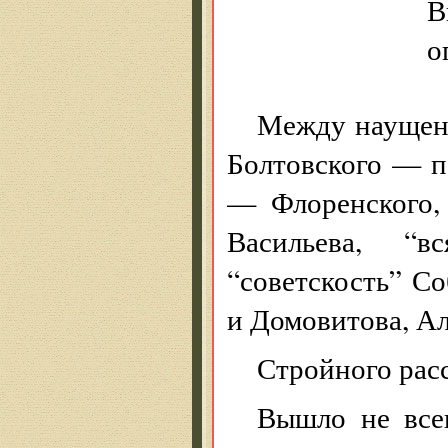
В
о
Между наущен
Болтовского — п
— Флоренского,
Васильева, “в
“советскость” С
и Домовитова, А
Стройного расс
Вышло не всег