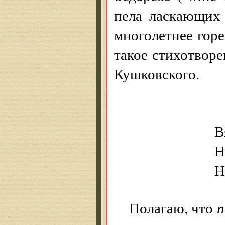
пела ласкающих
многолетнее гор
такое стихотвор
Кушковского.
В
Н
Н
Полагаю, что
п