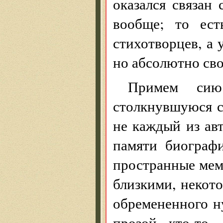
оказался связа
вообще; то ест
стихотворцев, а 
но абсолютно сво
Примем сию
столкнувшуюся 
не каждый из ав
памяти биограф
пространные мем
близкими, некот
обремененного н
прозой, кто-то