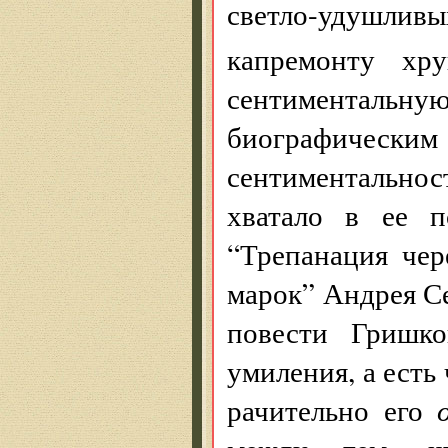
светло-удушли
капремонту хру
сентиментал
биографическ
сентиментально
хватало в ее п
“Трепанация чер
марок” Андрея Се
повести Гришко
умиления, а есть
рачительно его