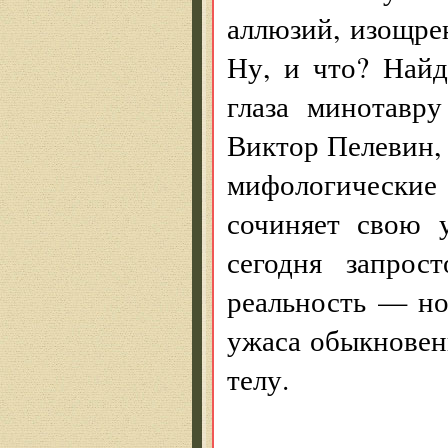
аллюзий, изощре
Ну, и что? Найд
глаза минотавр
Виктор Пелевин, 
мифологически
сочиняет свою 
сегодня запрос
реальность — но
ужаса обыкновен
телу.