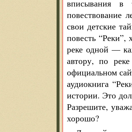
вписывания в т
повествование ле
свои детские та
повесть “Реки”, 
реке одной — ка
автору, по рек
официальном сай
аудиокнига “Рек
истории. Это до
Разрешите, уваж
хорошо?