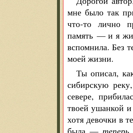
Дорогой автор,
мне было так пр
что-то лично п
память — и я жи
вспомнила. Без т
моей жизни.
Ты описал, ка
сибирскую реку,
севере, прибила
твоей ушанкой и 
хотя девочки в т
была —
тепер