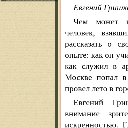
Евгений Гришко
Чем может п
человек, взявш
рассказать о с
опыте: как он уч
как служил в а
Москве попал в
провел лето в го
Евгений Гри
внимание зрит
искренностью. 