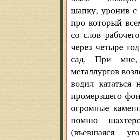
шапку, уронив с 
про который все
со слов рабочег
через четыре год
сад. При мне,
металлургов возл
водил кататься
промерзшего фон
огромные каменн
помню шахтер
(въевшаяся у