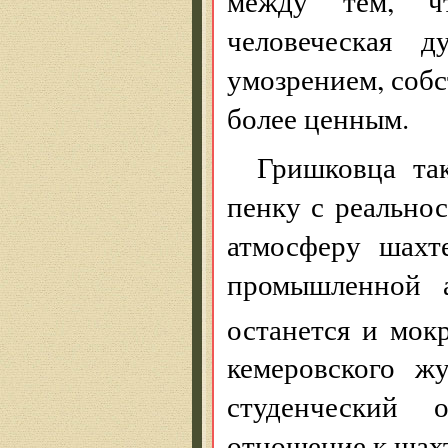
между тем, ч
человеческая 
умозрением, собс
более ценным.
Гришковца та
пенку с реальнос
атмосферу шахт
промышленной 
останется и мок
кемеровского ж
студенческий
отношение к шахт