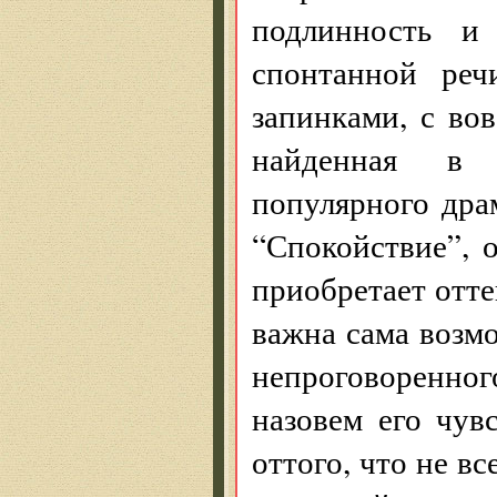
подлинность и 
спонтанной реч
запинками, с вов
найденная в 
популярного драм
“Спокойствие”, 
приобретает отт
важна сама возм
непроговоренно
назовем его чу
оттого, что не в