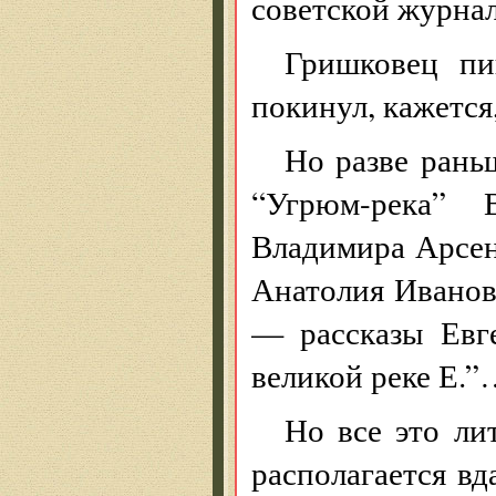
советской журнал
Гришковец пи
покинул, кажется,
Но разве рань
“Угрюм-река” 
Владимира Арсен
Анатолия Иванов
— рассказы Евг
великой реке Е.
Но все это ли
располагается вд