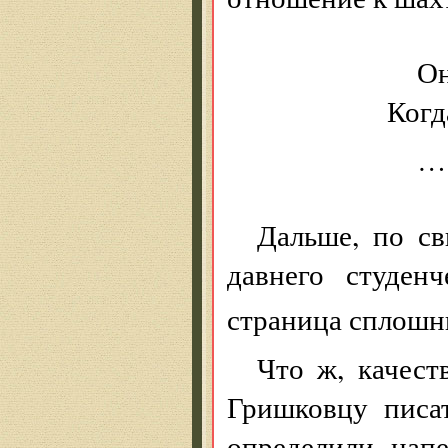
Он
Когд
…
Дальше, по св
давнего студенч
страница сплошн
Что ж, качест
Гришковцу писа
определили нап