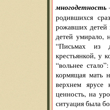
многодетность
родившихся сра
рожавших детей 
детей умирало, 
“Письмах из д
крестьянкой, у к
“вольнее стало”
кормящая мать 
верхнем ярусе 
ценность, на ур
ситуация была бо