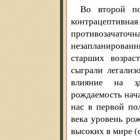
Во второй по
контрацептивна
противозачаточ
незапланирован
старших возрас
сыграли легализ
влияние на зд
рождаемость нача
нас в первой по
века уровень ро
высоких в мире (с