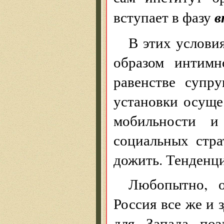
в
вступает в фазу
В этих услови
образом интимн
равенстве супру
установки осуще
мобильности и
социальных стра
дожить. Тенденци
Любопытно, о
Россия все же и 
для Запада поз