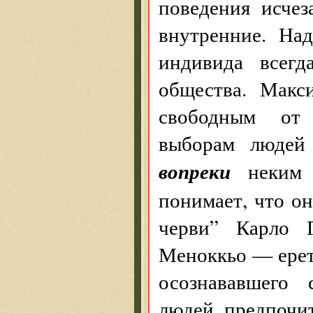
поведения исче
внутренние. На
индивида всегд
общества. Макс
свободным от 
выборам людей 
вопреки
неким
понимает, что о
черви” Карло Г
Меноккьо — ерети
осознававшего 
людей предпочит