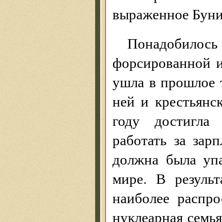
выраженное Бун
Понадобило
форсированной и
ушла в прошлое 
ней и крестьянс
году достигла
работать за зар
должна была упа
мире. В резуль
наиболее распр
нуклеарная семья