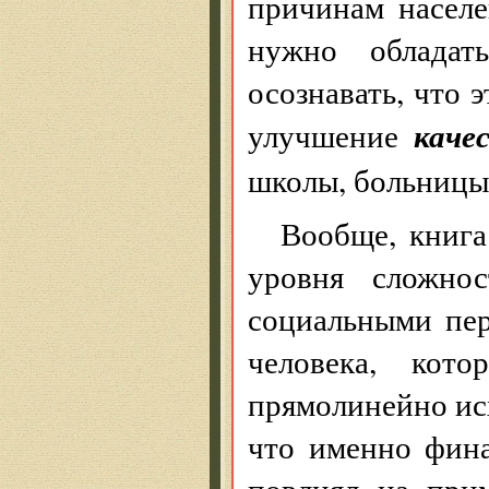
причинам населе
нужно обладат
осознавать, что 
каче
улучшение
школы, больницы, 
Вообще, книг
уровня сложно
социальными пе
человека, кото
прямолинейно ис
что именно фина
повлиял на при