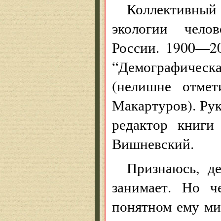
Коллективный 
экологии челов
России. 1900—20
“Демографическ
(нелишне отмет
Макартуров). Рук
редактор книг
Вишневский.
Признаюсь, д
занимает. Но ч
понятном ему ми