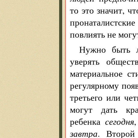
то это значит, ч
пронаталистски
повлиять не могу
Нужно быть л
уверять общест
материальное ст
регулярному поя
третьего или че
могут дать кр
ребенка
сегодня
завтра
. Второй