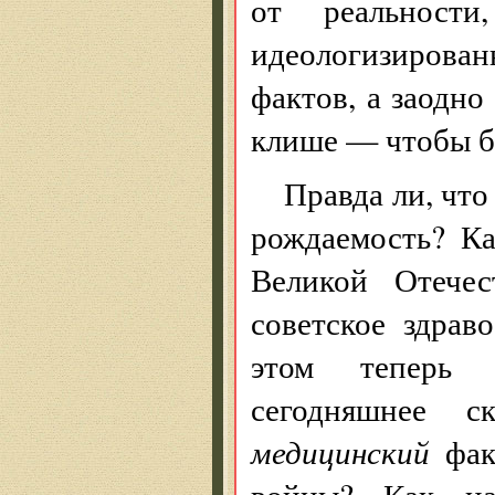
от реальности
идеологизирова
фактов, а заодн
клише — чтобы бы
Правда ли, чт
рождаемость? К
Великой Отече
советское здрав
этом теперь н
сегодняшнее с
медицинский
фак
войны? Как н