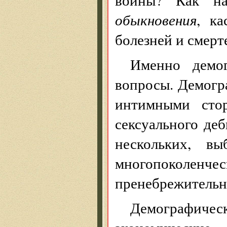
обыкновения
, ка
болезней и смерт
Именно демо
вопросы. Демогр
интимными сто
сексуального де
нескольких, в
многопоколенче
пренебрежительн
Демографиче