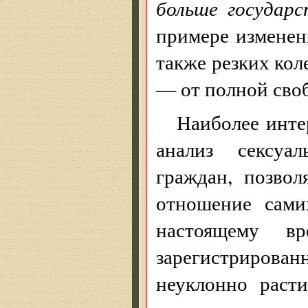
больше государс
примере изменени
также резких кол
— от полной своб
Наиболее инте
анализ сексуа
граждан, позво
отношение сами
настоящему в
зарегистрирован
неуклонно раст