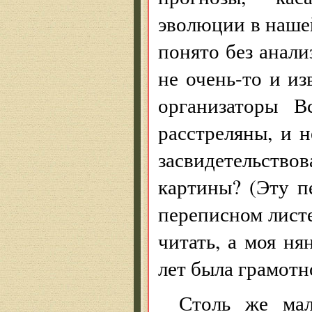
эволюции в наше
понято без анал
не очень-то и из
организаторы В
расстреляны, и 
засвидетельство
картины? (Эту п
переписном листе
читать, а моя ня
лет была грамотн
Столь же мал