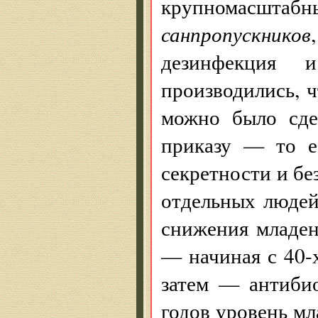
крупномасштабны
санпропускников
дезинфекция 
производились, ч
можно было сде
приказу — то е
секретности и б
отдельных люде
снижения младен
— начиная с 40-
затем — антибио
годов уровень мл