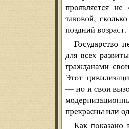
проявляется не
таковой, скольк
поздний возраст.
Государство 
для всех развит
гражданами сво
Этот цивилизац
— но и свои выз
модернизацион
прекрасны или о
Как показано 