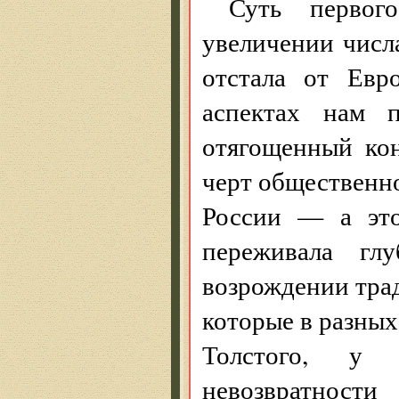
Суть первог
увеличении числ
отстала от Евр
аспектах нам 
отягощенный ко
черт общественно
России — а это
переживала гл
возрождении тра
которые в разных
Толстого, у
невозвратности