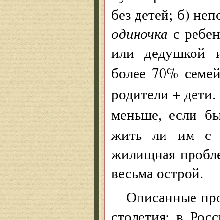
без детей; б) не
одиночка
с ребен
или дедушкой и
более 70% семе
родители + дети.
меньше, если б
жить ли им с р
жилищная пробле
весьма острой.
Описанные про
столетия; в Ро