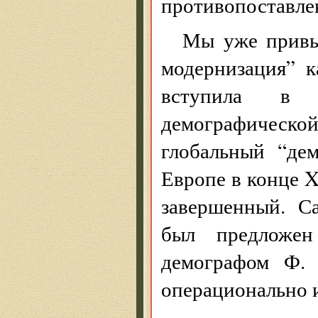
противопоставле
Мы уже привы
модернизация” к
вступила в т
демографическ
глобальный “де
Европе в конце X
завершенный. С
был предложе
демографом Ф. 
операционально 