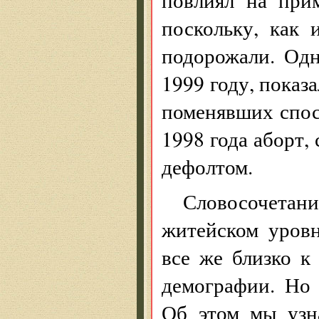
поскольку, как 
подорожали. Од
1999 году, показ
поменявших спос
1998 года аборт,
дефолтом.
Словосочета
житейском уровн
все же близко к
демографии. Но 
Об этом мы узн