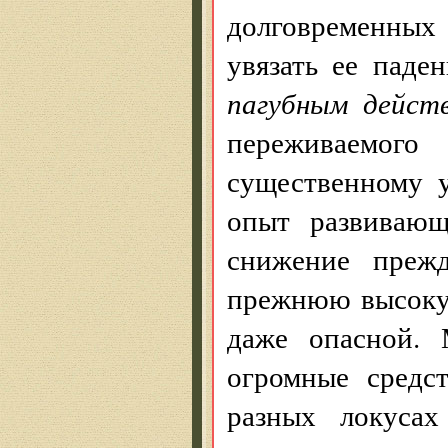
долговременных
увязать ее паде
пагубным дейст
переживаемо
существенному 
опыт развивающ
снижение прежд
прежнюю высоку
даже опасной. 
огромные средс
разных локусах