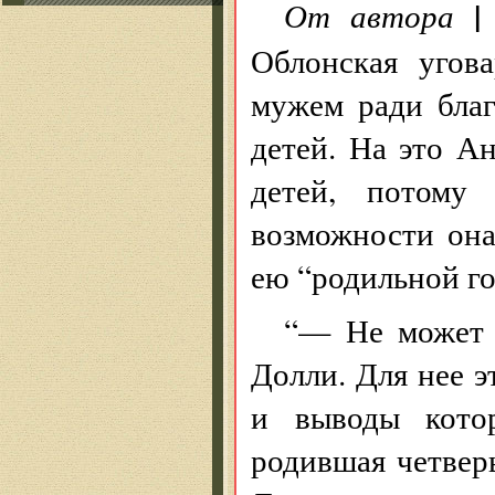
|
От автора
Облонская угов
мужем ради бла
детей. На это Ан
детей, потому
возможности она
ею “родильной го
“— Не может 
Долли. Для нее э
и выводы кото
родившая четвер