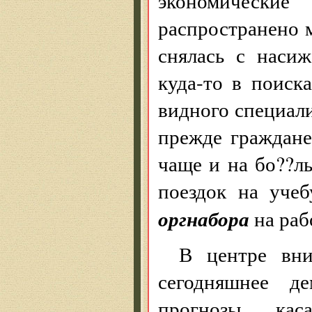
экономическ
распространено м
снялась с наси
куда-то в поиск
видного специал
прежде граждане
чаще и на бо??л
поездок на уче
оргнабора
на раб
В центре вн
сегодняшнее д
прогнозы, кас