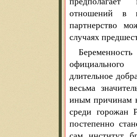
предполагает
отношений в по
партнерство мо
случаях предшест
Беременнос
официального
длительное добр
весьма значите
иным причинам н
среди горожан Р
постепенно стан
сам институт б