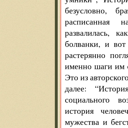
безусловно, б
расписанная 
развалилась, к
болванки, и во
растерянно погл
именно шаги им 
Это из авторског
далее: “Истор
социального во
история челове
мужества и бегс