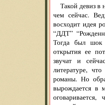
Такой девиз в 
чем сейчас. Ве
восходит идея р
“ДДТ” “Рожденн
Тогда был шок 
открытия ее по
звучат и сейча
литературе, чт
романы. Но обр
вырождается в м
оговаривается,