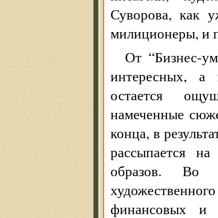
Суворова, как у
милиционеры, и
От “Бизнес-у
интересных, а
остается ощу
намеченные сюж
конца, в результ
рассыпается на
образов. Во
художественн
финансовых и п