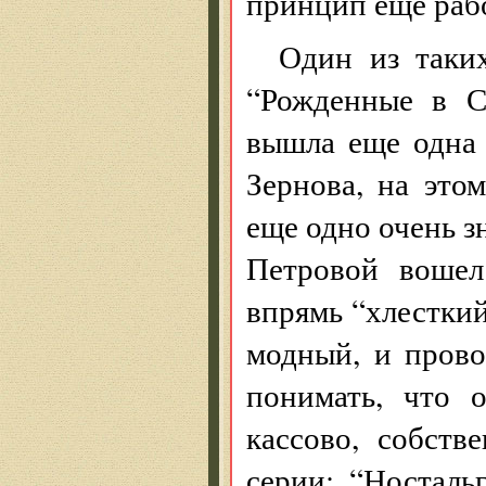
принцип еще раб
Один из таки
“Рожденные в С
вышла еще одна
Зернова, на это
еще одно очень 
Петровой вошел
впрямь “хлестки
модный, и прово
понимать, что 
кассово, собств
серии: “Носталь