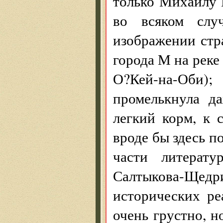
только Михаилу 
во всяком случ
изображении стр
города М на реке
О?Кей-на-Оби
промелькнула д
легкий корм, к 
вроде бы здесь п
части литерату
Салтыкова-Щед
исторических ре
очень грустно, н