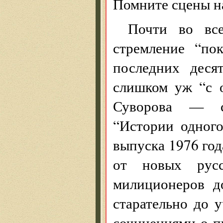
Помните сцены на
Почти во все
стремление “по
последних деся
слишком уж “с 
Суворова — сл
“Истории одного
выпуска 1976 год
от новых рус
милиционеров д
старательно до 
сочинениями о п