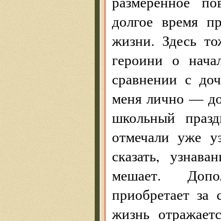
размеренное по
долгое время пр
жизни. Здесь т
героини о нача
сравнении с до
меня лично — до 
школьный празд
отмечали уже уз
сказать, узнав
мешает. Допо
приобретает за
жизнь отражает