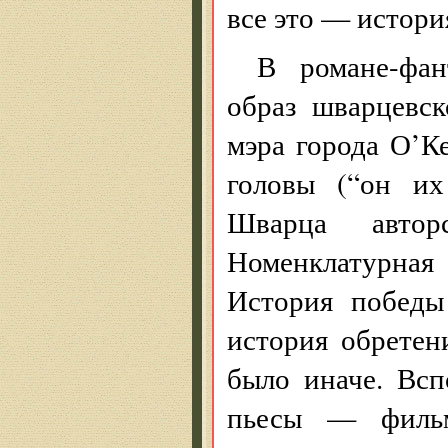
все это — истори
В романе-фан
образ шварцевск
мэра города О’К
головы (“он их
Шварца авторс
Номенклатурна
История победы
история обретен
было иначе. Всп
пьесы — фильм