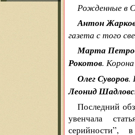
Рожденные в 
Антон Жарко
газета с того св
Марта Петро
Рокотов
. Корон
Олег Суворов
.
Леонид Шадловс
Последний обз
увенчала стат
серийности”, 