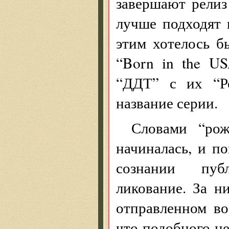
завершают релиз 
лучше подходят 
этим хотелось б
“Born in the U
“ДДТ” с их “Р
название серии.
Словами “ро
начиналась, и по
сознании пуб
ликование. За н
отправленном во
что подобного не