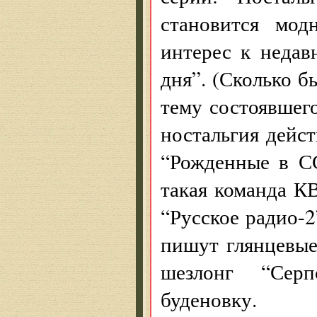
становится мо
интерес к недав
дня”. (Сколько б
тему состоявшег
ностальгия дейс
“Рожденные в СС
такая команда К
“Русское радио-2
пишут глянцевые
шезлонг “Сер
буденовку.