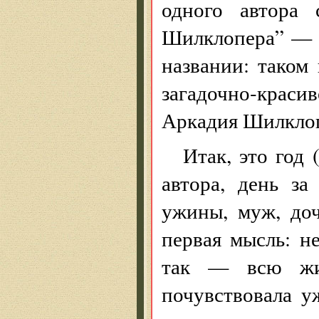
одного автора
Шилклопера” — н
названии: таком
загадочно-крас
Аркадия Шилклопе
Итак, это год 
автора, день за
ужины, муж, доч
первая мысль: н
так — всю жи
почувствовала у