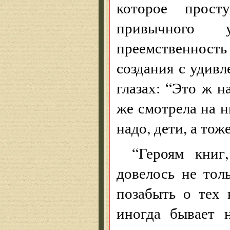
которое прост
привычного
преемственност
создания с удивл
глазах: “Это ж н
же смотрела на н
надо, дети, а то
“Героям книг
довелось не тол
позабыть о тех 
иногда бывает 