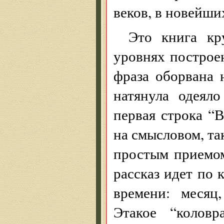
веков, в новейши
Это книга кр
уровнях построе
фраза оборвана 
натянула одеял
первая строка “
на смысловом, та
простым приемом
рассказ идет по
времени: месяц,
Этакое “коловр