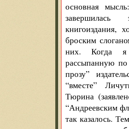
основная мысль
завершилась 
книгоиздания, 
броским слоган
них. Когда я
рассыпанную по
прозу” издател
“вместе” Личут
Тюрина (заявле
“Андреевским фл
так казалось. Те