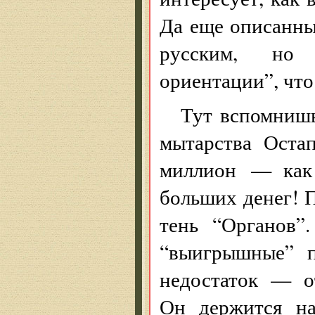
Да еще описанн
русским, но 
ориентации”, что 
Тут вспомнишь
мытарства Оста
миллион — как 
больших денег! П
тень “Органов”.
“выигрышные” п
недостаток — о
Он держится на