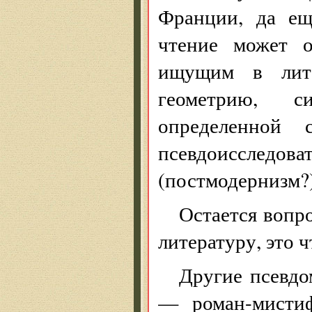
Франции, да ещ
чтение может о
ищущим в литер
геометрию, 
определенной 
псевдоиссл
(постмодернизм?)
Остается вопр
литературу, это 
Другие псевд
— роман-мистиф