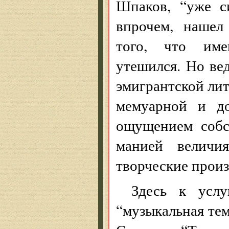
Шпаков, “уже с
впрочем, нашел
того, что име
утешился. Но ве
эмигрантской лит
мемуарной и до
ощущением собс
манией величи
творческие произ
Здесь к усл
“музыкальная те