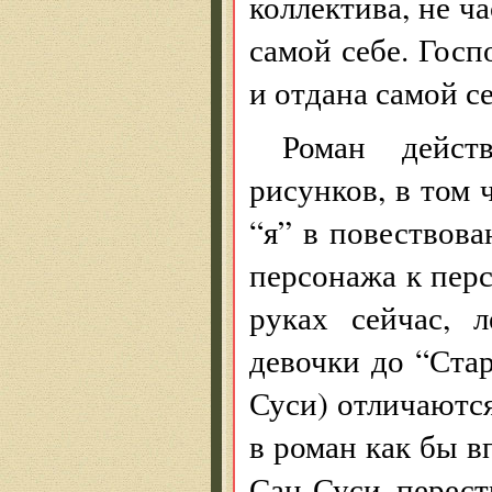
коллектива, не ч
самой себе. Госп
и отдана самой с
Роман дейст
рисунков, в том 
“я” в повествова
персонажа к перс
руках сейчас, 
девочки до “Ста
Суси) отличаются
в роман как бы в
Сан-Суси, перест