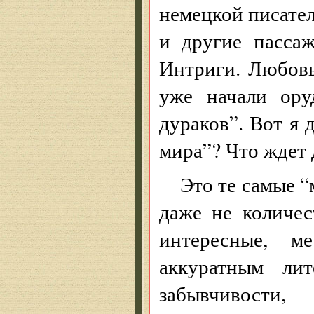
немецкой писател
и другие пасса
Интриги. Любовь
уже начали ору
дураков”. Вот я 
мира”? Что ждет 
Это те самые 
даже не количе
интересные, м
аккуратным ли
забывчивости,