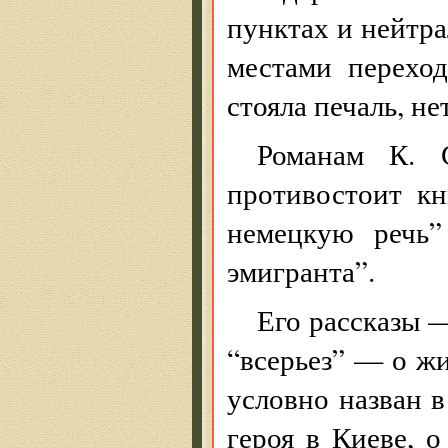
пунктах и нейтр
местами перехо
стояла печаль, не
Романам К. 
противостоит к
немецкую речь”
эмигранта”.
Его рассказы 
“всерьез” — о жи
условно назван в
героя в Киеве, о