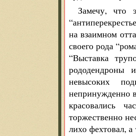
Замечу, что 
“антиперекресть
на взаимном отт
своего рода “ром
“Выставка труп
рододендроны 
невысоких под
непринужденно в
красовались ча
торжественно нес
лихо фехтовал, а