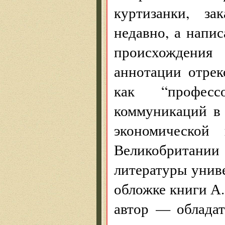
куртизанки, за
недавно, а напи
происхождени
аннотации отре
как “профес
коммуникаций в
экономической 
Великобритании
литературы унив
обложке книги А
автор — обладат