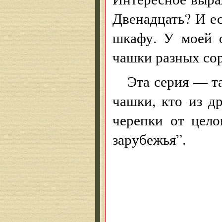
Двенадцать? И ес
шкафу. У моей 
чашки разных сор
Эта серия — та
чашки, кто из д
черепки от цело
зарубежья”.
Дар