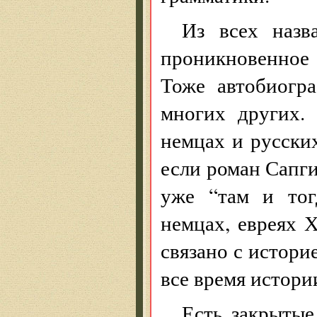
Из всех назв
проникновенное
Тоже автобиогра
многих других.
немцах и русских
если роман Сапгир
уже “там и тог
немцах, евреях 
связано с истори
все время истори
Есть закрыты