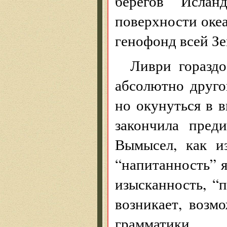
берегов Ислан
поверхности океан
генофонд всей Зе
Ливри гораздо
абсолютно друго
но окунуться в 
закончила пред
Вымысел, как из
“напитанность” я
изысканность, “
возникает, возм
грамматики.