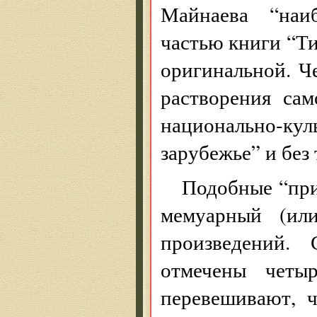
Майнаева “наиб
частью книги “Ти
оригинальной. Ч
растворения са
национально-ку
зарубежье” и без 
Подобные “прит
мемуарный (или
произведений.
отмечены четы
перевешивают, 