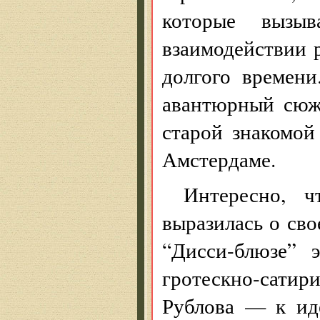
которые вызы
взаимодействии 
долгого времени
авантюрный сюж
старой знакомой
Амстердаме.
Интересно, ч
выразилась о сво
“Дисси-блюзе” 
гротескно-сатир
Рублова — к иде