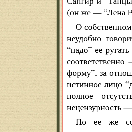
Сапгир и “Танц
(он же — “Лена В
О собственном
неудобно говори
“надо” ее ругать
соответственно
форму”, за отнош
истинное лицо “д
полное отсутст
нецензурность — 
По ее же со