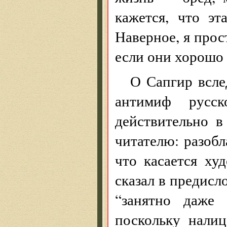
кажется, что эт
Наверное, я прос
если они хорошо 
О Сапгир всле
антимиф русс
действительно в
читателю: разобл
что касается ху
сказал в предисл
“занятно даже 
поскольку нали