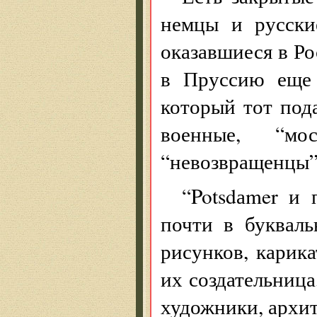
немцы и русски
оказавшиеся в Р
в Пруссию еще 
который тот под
военные, “м
“невозвращенцы”
“Potsdаmer и
почти в буквал
рисунков, карик
их создательниц
художники, архит