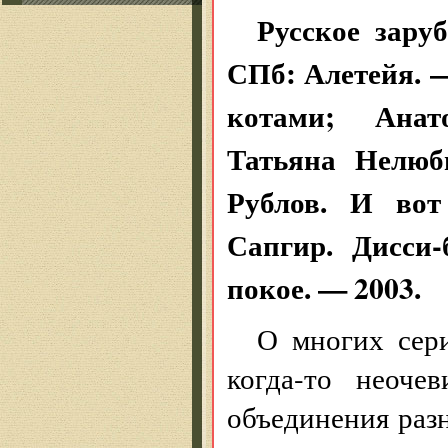
Русское зару
СПб: Алетейя. 
котами; Анат
Татьяна Нелюб
Рублов. И во
Сапгир. Дисси
покое. — 2003.
О многих сери
когда-то неоче
объединения разн