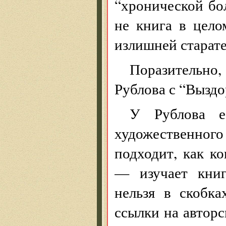
“хронической бо
не книга в цело
излишней старат
Поразительно,
Рублова с “Вызд
У Рублова е
художественног
подходит, как к
— изучает книг
нельзя в скобк
ссылки на автор