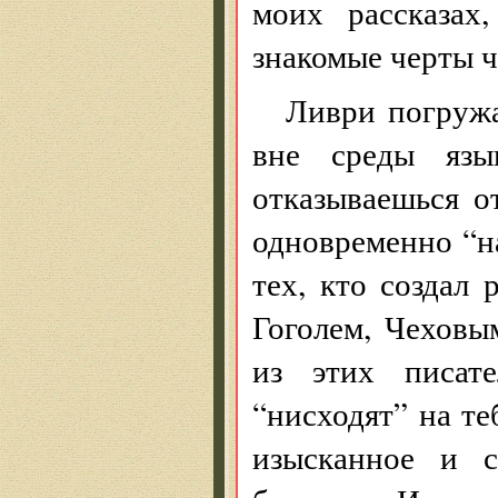
моих рассказах
знакомые черты ч
Ливри погружа
вне среды язы
отказываешься о
одновременно “н
тех, кто создал
Гоголем, Чехов
из этих писат
“нисходят” на те
изысканное и с