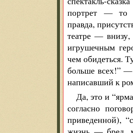
спектакль-сказка
портрет — то “
правда, присутст
театре — внизу,
игрушечным геро
чем обидеться. Т
больше всех!” —
написавший к ро
Да, это и “ярм
согласно погов
приведенной), 
жизнь — бред, 