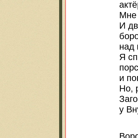
актё
Мне 
И дв
боро
над 
Я сп
пор
и по
Но, 
Заго
у Вн
Воро