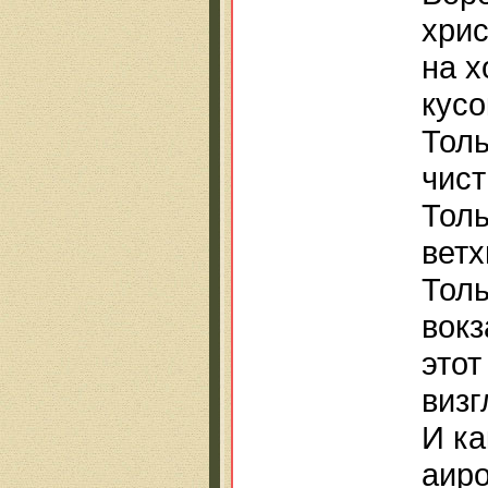
хрис
на х
кусо
Толь
чист
Толь
ветх
Толь
вокз
этот
визг
И ка
аиро