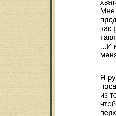
хват
Мне 
пред
как 
тают.
...И
меня
Я ру
поса
из т
чтоб
верх