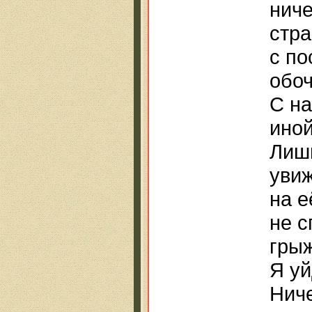
ниче
стра
с по
обоч
С на
иной
Лишь
увиж
на е
не с
грыж
Я уй
Ниче