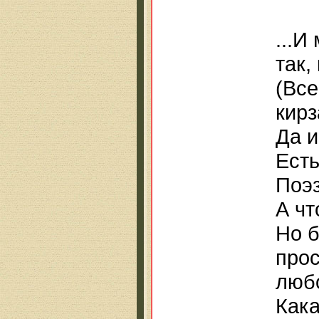
...И
так,
(Вс
кирз
Да и
Есть
Поэз
А чт
Но б
прос
любо
Кака