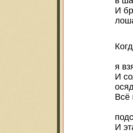
в ша
И бр
лош
Когд
пе
я вз
И со
осяд
Всё 
по
подс
И эт