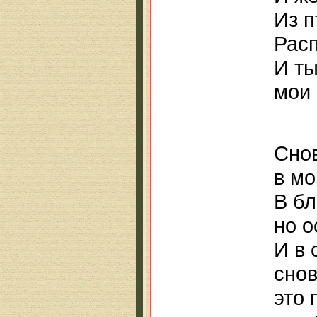
Из п
Расп
И ты
мои 
Снов
в мо
В бл
но о
И в 
снов
это 