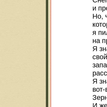
и пр
Но, 
кото
я пи
на п
Я зн
свой
запа
расс
Я зн
вот-
Зерн
И ж