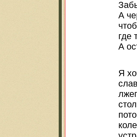
Забы
А че
чтоб
где 
А ос
Я хо
слав
лже
стол
пото
коле
устр