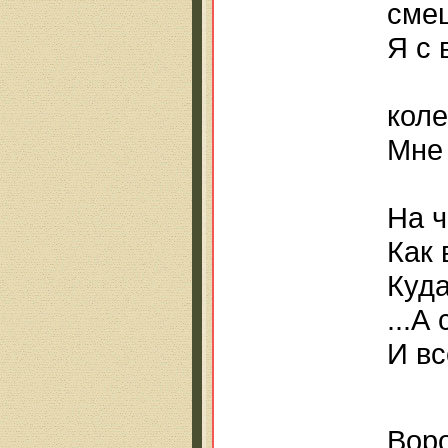
смещ
Я с
в 
коле
Мне 
д
На ч
Как 
Куда
...А
И вс
Воро