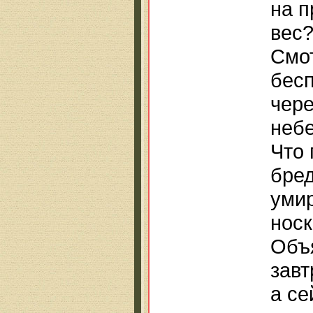
на 
вес
Смо
бес
чере
неб
Что 
бре
умир
нос
Объя
завт
а се