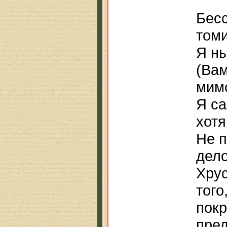
Бес
том
Я ны
(Вам
мимо
Я са
хотя
Не п
дело
Хрус
того
покр
пре