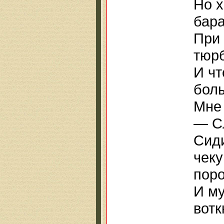
Но х
бар
При
тюр
И чт
боль
Мне
— Сл
Сиди
чеку
поро
И му
вотк