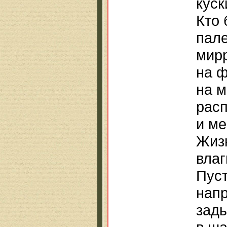
куск
Кто 
пал
мирр
на ф
на м
рас
и ме
Жизн
влаг
Пуст
нап
зады