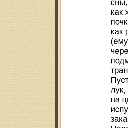
сны,
как 
почк
как 
(ему
чере
подм
тран
Пуст
лук,
на ц
испу
зака