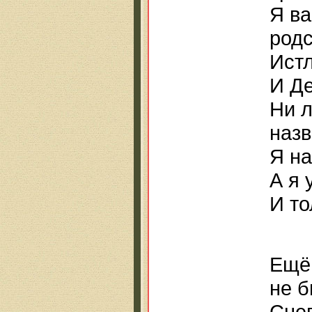
Я ва
родс
Истл
И Де
Ни л
назв
Я на
А я 
И то
Ещё
не б
Снег