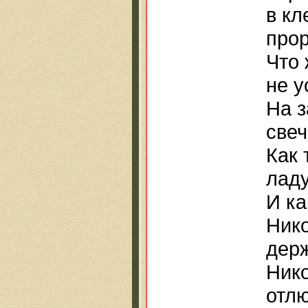
в кл
прор
Что 
не у
На з
свеч
Как 
ладу
И ка
Нико
дер
Нико
отл