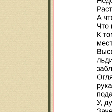
Недо
Раст
А чт
Что 
К то
мест
Выс
льди
забл
Огля
рука
под
У, д
Заче