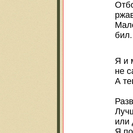
Отбо
ржав
Мало
бил.
Я и 
не с
А те
н
Разв
Луч
или 
Я по