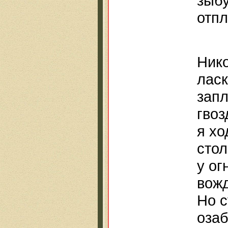
зыбу
отпл
Нико
ласк
запл
гвоз
я хо
стол
у ог
вож
Но с
озаб