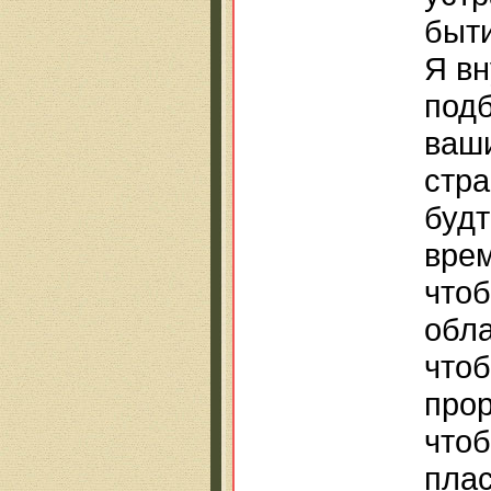
быти
Я вн
под
ваши
стра
будт
врем
чтоб
обла
чтоб
прор
чтоб
плас