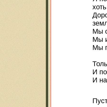
хоть
Доро
земл
Мы о
Мы и
Мы 
и
Толь
И по
И на
Пуст