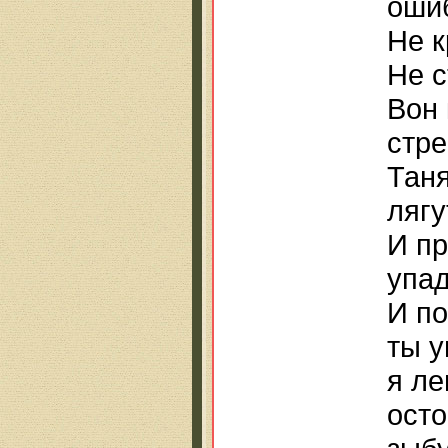
ошиб
Не к
Не с
Вон 
стре
Таня
лягу
И пр
упад
И по
ты у
я ле
осто