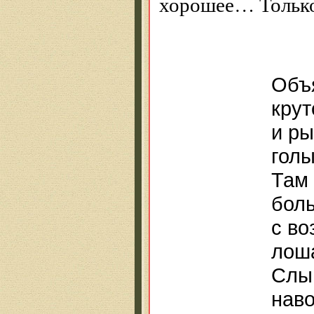
хорошее… Только
Объя
кру
и ры
гол
Там 
бол
с во
лош
Слы
наво