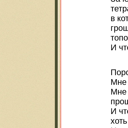
тетр
в ко
грош
топо
И чт
Поро
Мне 
Мне 
прощ
И чт
хоть