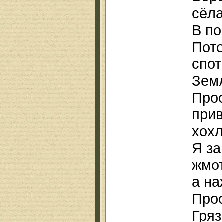
сёл
В по
Пото
спот
Земл
Прос
прив
хохл
Я за
жмо
а на
Прос
Гряз