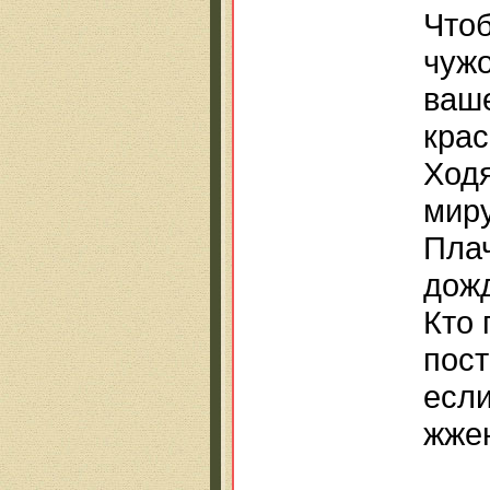
Чтоб
чуж
ваше
крас
Ходя
миру
Плач
дож
Кто 
пост
если
жжен