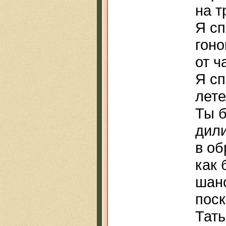
на т
Я сп
гоно
от ч
Я сп
лете
Ты 
дил
в об
как 
шан
поск
Тать