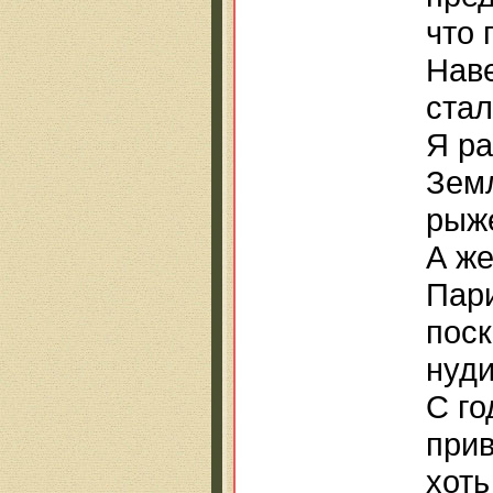
что 
Наве
стал
Я ра
Земл
рыже
А же
Пар
поск
нуди
С го
прив
хоть