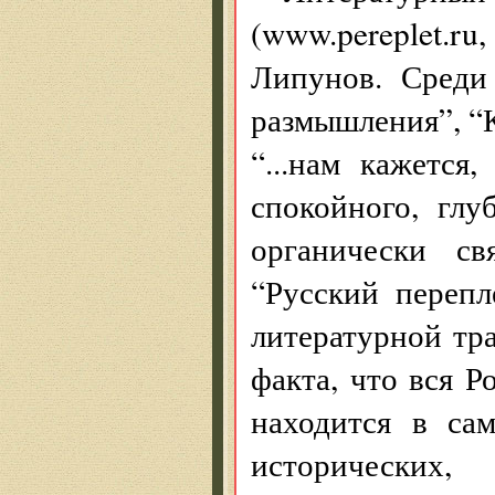
(www.pereplet.ru
Липунов. Среди
размышления”, “К
“...нам кажется
спокойного, глу
органически св
“Русский перепл
литературной тр
факта, что вся Р
находится в са
исторических