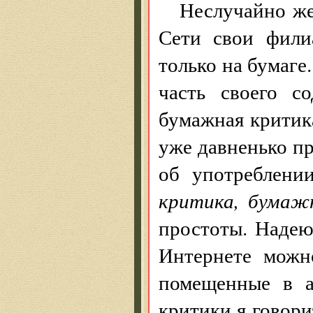
Неслучайно же
Сети свои фили
только на бумаг
часть своего с
бумажная критика
уже давненько пр
об употреблен
критика, бумаж
простоты. Надеюс
Интернете можн
помещенные в а
критики я говори