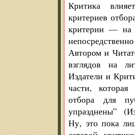
Критика влияе
критериев отбора
критерии — на 
непосредственно
Автором и Читат
взглядов на ли
Издатели и Крити
части, которая
отбора для пу
упразднены” (Иза
Ну, это пока ли
сетевой критик