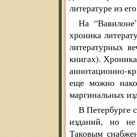
литературе из ег
На “Вавилоне
хроника литерат
литературных в
книгах). Хроника
аннотационно-кр
еще можно нако
маргинальных изд
В Петербурге с
изданий, но не
Таковым снабже