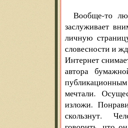
Вообще-то лю
заслуживает вни
личную страницу
словесности и жд
Интернет снимает
автора бумажн
публикационным
мечтали. Осуще
изложи. Понрав
скользнут. Чел
говорить, что он