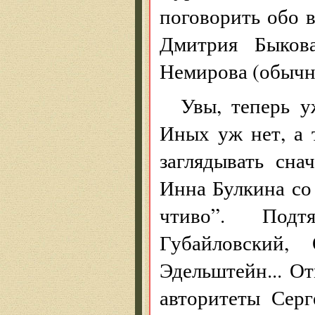
поговорить обо в
Дмитрия Быков
Немирова (обычно
Увы, теперь у
Иных уж нет, а т
заглядывать сна
Инна Булкина со
чтиво”. Под
Губайловский,
Эдельштейн... О
авторитеты Сер