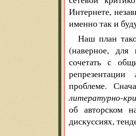
Интернете, незав
именно так и буд
Наш план так
(наверное, для
сочетать с об
репрезентации
проблеме. Снач
литературно-кр
об авторском н
дискуссиях, тенд