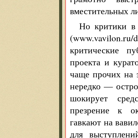
вместительных л
Но критики в
(www.vavilon.ru/
критические п
проекта и курат
чаще прочих на 
нередко — остро
шокирует сред
презрение к ок
гавкают на вавил
для выступлени