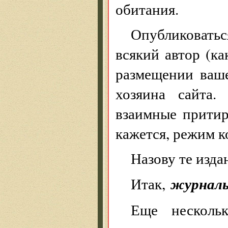
обитания.
Опубликоватьс
всякий автор (к
размещении вашег
хозяина сайта.
взаимные притир
кажется, режим 
Назову те изда
журнал
Итак,
Еще несколь