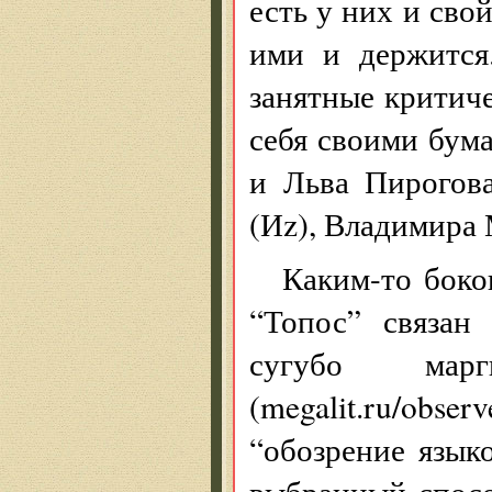
есть у них и свой
ими и держится
занятные критич
себя своими бум
и Льва Пирогов
(Иz), Владимира 
Каким-то боко
“Топос” связан
сугубо марг
(megalit.ru/obs
“обозрение языко
выбранный спосо