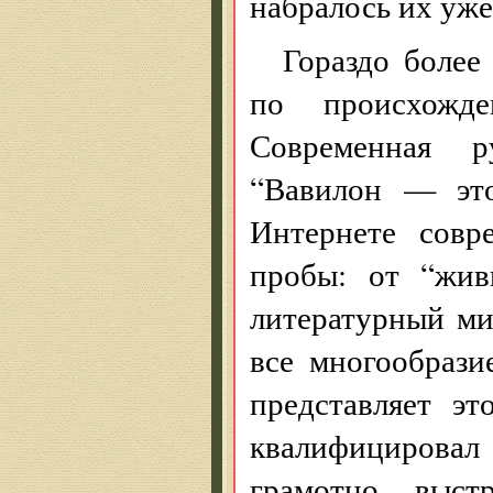
набралось их уже
Гораздо боле
по происхожде
Современная ру
“Вавилон — это
Интернете совр
пробы: от “жив
литературный ми
все многообрази
представляет э
квалифицирова
грамотно выст