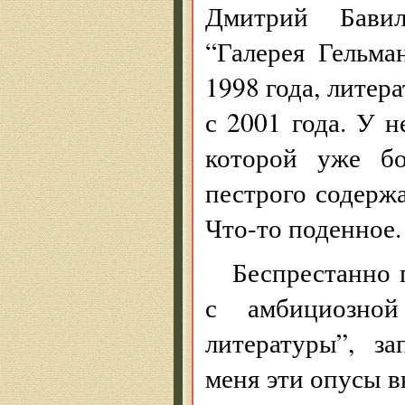
Дмитрий Бавил
“Галерея Гельма
1998 года, литер
с 2001 года. У н
которой уже бо
пестрого содержа
Что-то поденное.
Беспрестанно 
с амбициозно
литературы”, з
меня эти опусы в