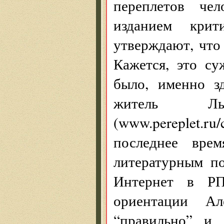
переплетов чел
изданием крит
утверждают, что
Кажется, это с
было, именно з
житель Ль
(www.pereplet.r
последнее вре
литературным по
Интернет в РП 
ориентации А
“правильно” и 