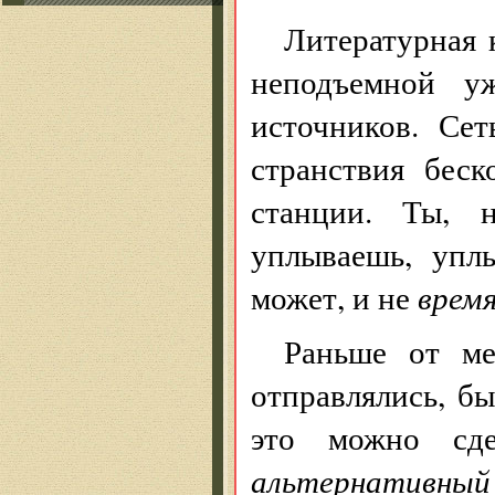
Литературная 
неподъемной уж
источников. Сет
странствия бес
станции. Ты, н
уплываешь, уплы
может, и не
врем
Раньше от ме
отправлялись, бы
это можно сд
альтернативный