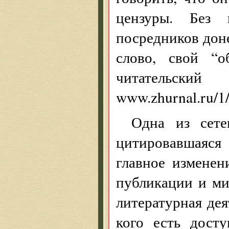
цензуры. Без 
посредников доне
слово, свой “о
читательск
www.zhurnal.ru/1/
Одна из сете
цитировавшаяс
главное изменен
публикации и ми
литературная дея
кого есть дост