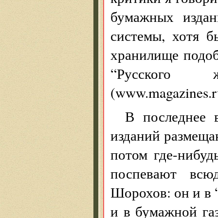
бумажных издан
системы, хотя б
хранилище подоб
“Русского 
(www.magazines.ru
В последнее 
изданий размещаю
потом где-нибуд
поспевают всю
Шорохов: он и в 
и в бумажной газ