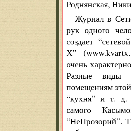
Роднянская, Ники
Журнал в Сети
рук одного чел
создает “сетево
Х” (www.kvartx.
очень характерно
Разные виды 
помещениям этой 
“кухня” и т. д
самого Касым
“НеПрозорий”. Т