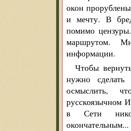
окон прорублены 
и мечту. В бре
помимо цензуры.
маршрутом. М
информации.
Чтобы вернуть
нужно сделать 
осмыслить, ч
русскоязычном И
в Сети нико
окончательным...