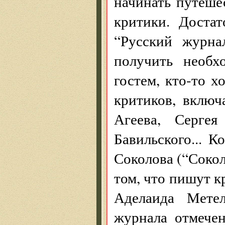
начинать путеше
критики. Доста
“Русский журна
получить необх
гостем, кто-то х
критиков, включ
Агеева, Серге
Бавильского... 
Соколова (“Сокол
том, что пишут к
Аделаида Мете
журнала отмечен