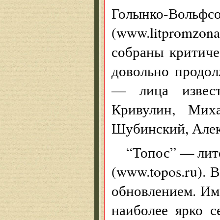
Голынко-Воль
(www.litpromzona
собраны критиче
довольно продол
— лица извест
Кривулин, Миха
Шубинский, Алек
“Топос” — лит
(www.topos.ru). 
обновлением. Им
наиболее ярко 