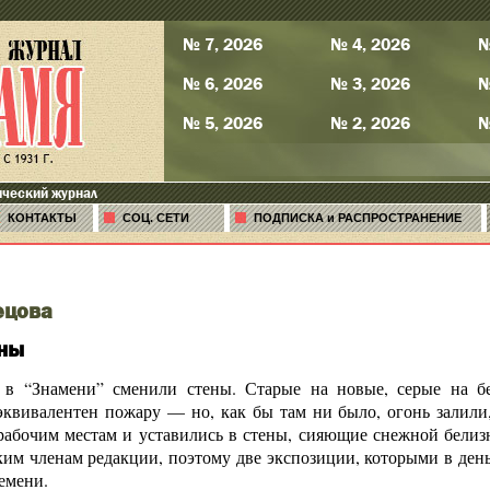
№ 7, 2026
№ 4, 2026
№
№ 6, 2026
№ 3, 2026
№
№ 5, 2026
№ 2, 2026
№
ический журнал
КОНТАКТЫ
СОЦ. СЕТИ
ПОДПИСКА и РАСПРОСТРАНЕНИЕ
ецова
ны
в “Знамени” сменили стены. Старые на новые, серые на бе
квивалентен пожару — но, как бы там ни было, огонь залили, 
 рабочим местам и уставились в стены, сияющие снежной белиз
ким членам редакции, поэтому две экспозиции, которыми в день
емени.