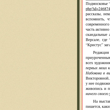
Подмосковье “
php?id=24687
рассказы, нек
вспомнить, ч
современного
часть активно
скандальные 
Версале, где
“Кристус” заг
Редакция 
приуроченным
всех художни
первых моих к
Набокова в ви
Викторовной, 
у нее подвижн
живопись и п
ничего своего
На выста
пишется, каки