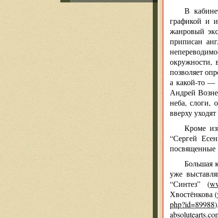
В кабине
графикой и и
жанровый экс
приписан анг
непереводимо
окружности, 
позволяет опр
а какой-то —
Андрей Вознес
неба, слоги, 
вверху уходят
Кроме из
“Сергей Есен
посвященные 1
Большая 
уже выставля
“Синтез” (
ww
Хвостёнкова (
php?id=89988
absolutearts.com