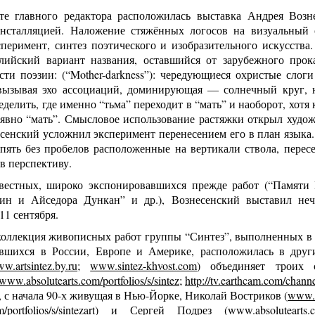
те главного редактора расположилась выставка Андрея Возне
нсталляцией. Наложение стяжённых логосов на визуальный 
перимент, синтез поэтического и изобразительного искусства
лийский вариант названия, оставшийся от зарубежного про
сти поэзии: (“Mother-darkness”): чередующиеся охристые слог
вызывая эхо ассоциаций, доминирующая — солнечный круг, н
еделить, где именно “тьма” переходит в “мать” и наоборот, хотя
 явно “мать”. Смысловое использование растяжки открыл худо
енский усложнил эксперимент перенесением его в план языка. С
опять без пробелов расположенные на вертикали ствола, перес
 в перспективу.
вестных, широко экспонировавшихся прежде работ (“Памяти 
ин и Айседора Дункан” и др.), Вознесенский выставил неч
1 сентября.
коллекция живописных работ группы “Синтез”, выполненных в 
вшихся в России, Европе и Америке, расположилась в други
w.artsintez.by.ru
;
www.sintez-khvost.com
) объединяет троих 
www.absolutearts.com/portfolios/s/sintez
;
http://tv.earthcam.com/channe
), с начала 90-х живущая в Нью-Йорке, Николай Востриков (
www.
/portfolios/s/sintezart
) и Сергей Подрез (
www.absolutearts.c