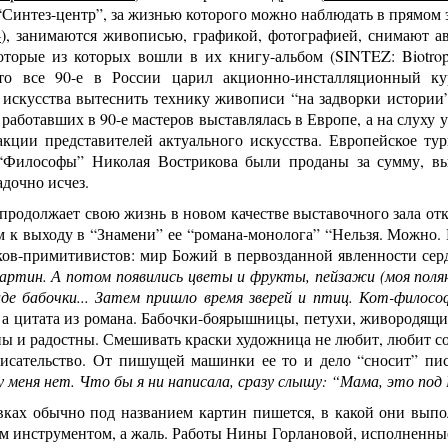
Синтез-центр”, за жизнью которого можно наблюдать в прямом 
4
), занимаются живописью, графикой, фотографией, снимают ав
оторые из которых вошли в их книгу-альбом (SINTEZ: Biotropi
то все 90-е в России царил акционно-инсталляционный ку
 искусства вытеснить технику живописи “на задворки истории”
 работавших в 90-е мастеров выставлялась в Европе, а на слуху 
акции представителей актуального искусства. Европейское тур
 “Философы” Николая Вострикова были проданы за сумму, 
адочно исчез.
продолжает свою жизнь в новом качестве выставочного зала о
 к выходу в “Знамени” ее “романа-монолога” “Нельзя. Можно.
ков-примитивистов: мир Божий в первозданной явленности сер
артин. А потом появились цветы и фрукты, пейзажи (моя полян
де бабочки... Затем пришло время зверей и птиц. Кот-философ
а цитата из романа. Бабочки-боярышницы, петухи, живородящие
ы и радостны. Смешивать краски художница не любит, любит соче
исательство. От пишущей машинки ее то и дело “сносит” пи
 у меня нет. Что бы я ни написала, сразу слышу: “Мама, это под
вках обычно под названием картин пишется, в какой они выпо
м инструментом, а жаль. Работы Нины Горлановой, исполненные