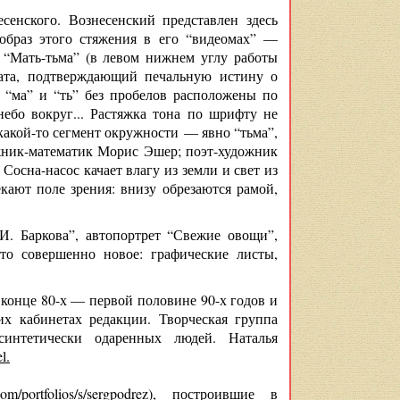
сенского. Вознесенский представлен здесь
образ этого стяжения в его “видеомах” —
. “Мать-тьма” (в левом нижнем углу работы
ката, подтверждающий печальную истину о
и “ма” и “ть” без пробелов расположены по
ебо вокруг... Растяжка тона по шрифту не
 какой-то сегмент окружности — явно “тьма”,
жник-математик Морис Эшер; поэт-художник
осна-насос качает влагу из земли и свет из
екают поле зрения: внизу обрезаются рамой,
И. Баркова”, автопортрет “Свежие овощи”,
то совершенно новое: графические листы,
конце 80-х — первой половине 90-х годов и
х кабинетах редакции. Творческая группа
синтетически одаренных людей. Наталья
l.
om/portfolios/s/sergpodrez
), построившие в