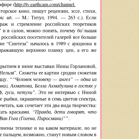
эфире (
http://tv.earthcam.com/channel.
торское кино, пишут рецензии, эссе, стихи,
c art. — M.: Титул, 1994. — 263 с.). Если
раж и стремление российских теоретиков
 и в салон, можно понять, почему бо’льшая
у российских посетителей галерей все больше
не “Синтеза” началось в 1989 с аукциона в
выражавшую верхнюю планку цен, а его же
ткрытием в июне выставки Нины Горлановой,
 Нельзя”. Сюжеты ее картин сродни сюжетам
дцу.
““Человек человеку — ангел” — одна из
ка), Ахматова, Белла Ахмадулина в гостях у
, гуси, петухи”
. Это не интервью с Ниной
 рыбки, окрашенные в семь цветов спектра,
тать, как сочетает эти два вида творчества:
сать красками.
“Правда, дети говорят, что
 Ван Гога (Гогена, Пиросмани)””
.
лнены технике и на каком материале, но не
 пальцем, возможно, станут новым словом в