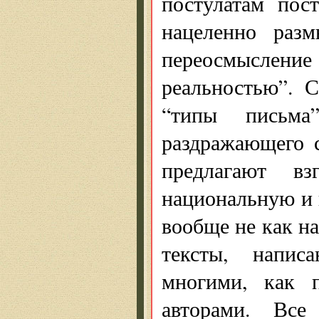
постулатам пост
нацеленно раз
переосмыслени
реальностью”. С
“типы письм
раздражающего 
предлагают в
национальную и 
вообще не как на
тексты, напис
многими, как 
авторами. Все