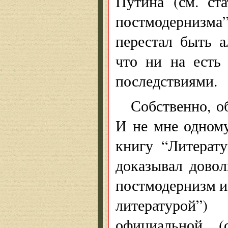
Путина (см. ст
постмодернизм
перестал быть а
что ни на есть
последствиями.
Собственно, о
И не мне одному
книгу “Литерату
доказывал довол
постмодернизм и
литературой”)
официальной, (с