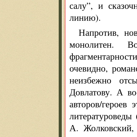
салу”, и сказо
линию).
Напротив, но
монолитен. В
фрагментарности
очевидно, роман
неизбежно отс
Довлатову. А во
авторов/героев 
литературоведы 
А. Жолковский, 