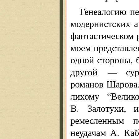
Генеалогию пе
модернистских а
фантастическом р
моем представлен
одной стороны, 
другой — суро
романов Шарова.
лихому “Велик
В. Залотухи, 
ремесленным п
неудачам А. Каб