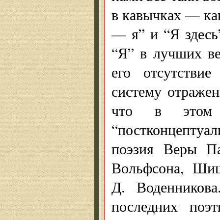
в кавычках — ка
— я” и “Я здесь
“Я” в лучших ве
его отсутстви
систему отражен
что в этом 
“постконцептуал
поэзия Веры Па
Вольфсона, Шиш
Д. Воденникова
последних поэт