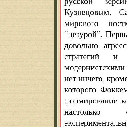
русской верси
Кузнецовым. 
мирового пост
“цезурой”. Перв
довольно агрес
стратегий и
модернистскими 
нет ничего, кроме
которого Фокке
формирование ко
настолько 
экспериментал