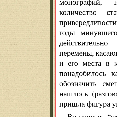
монографий, н
количество с
привередливости
годы минувшего
действительн
перемены, касающ
и его места в к
понадобилось к
обозначить сме
нашлось (разгов
пришла фигура у
Во-первых, “и