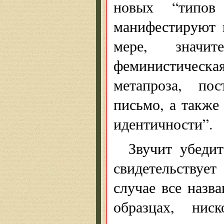
новых “типов
манифестируют 
мере, значи
феминистическ
метапроза, пос
письмо, а также
идентичности”.
Звучит убедит
свидетельствуе
случае все назв
образцах, нис