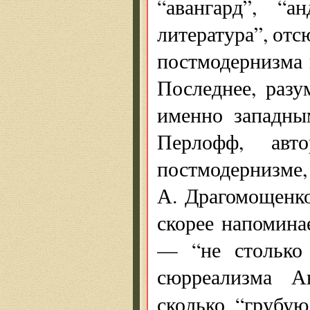
“авангард”, “а
литература”, отс
постмодернизма 
Последнее, разу
именно западны
Перлофф, ав
постмодерниз
А. Драгомощенко
скорее напомина
— “не столько
сюрреализма А
сколько “грубую