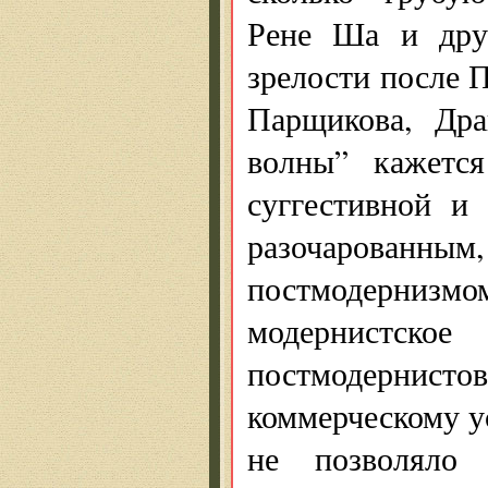
Рене Ша и друг
зрелости после 
Парщикова, Дра
волны” кажется
суггестивной и
разочарованным
постмодерни
модернистское
постмодерни
коммерческому у
не позволяло 