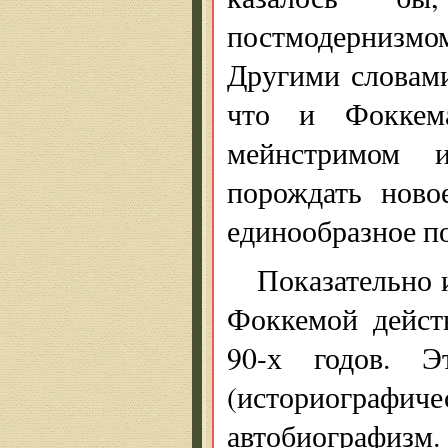
постмодернизмо
Другими словами
что и Фоккема
мейнстримом и
порождать ново
единообразное п
Показательно и
Фоккемой дейст
90-х годов. Э
(историогра
автобиографизм.