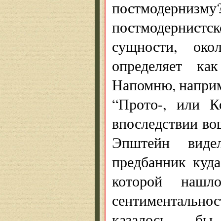
постмодернизму
постмодернистс
сущности, око
определяет как
Напомню, наприм
“Прото-, или К
впоследствии во
Эпштейн видел
предбанник куда
которой нашл
сентиментальнос
казалось бы,