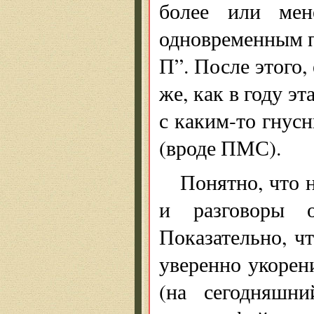
более или мен
одновременным п
П”. После этого,
же, как в году э
с каким-то гнус
(вроде ПМС).
Понятно, что н
и разговоры о
Показательно, ч
уверенно укорен
(на сегодняшн