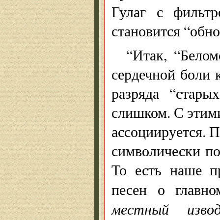
Гулаг с фильтр
становится “обн
“Итак, “Белом
сердечной боли к
разряда “стары
слишком. С этим
ассоциируется. П
символически по
То есть наше п
песен о глав
местный изво