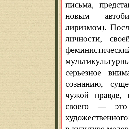
письма, предст
новым автобио
лиризмом). Пос
личности, свое
феминистич
мультикультурн
серьезное вни
сознанию, суще
чужой правде, 
своего — это 
художественного
в культуре моде