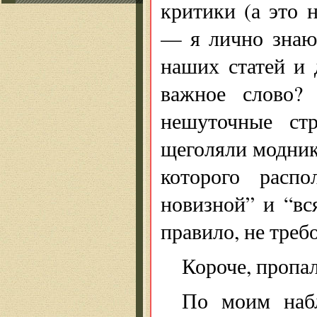
критики (а это 
— я лично знаю 
наших статей и 
важное слово?
нешуточные ст
щеголяли модник
которого распо
новизной” и “вс
правило, не треб
Короче, пропа
По моим набл