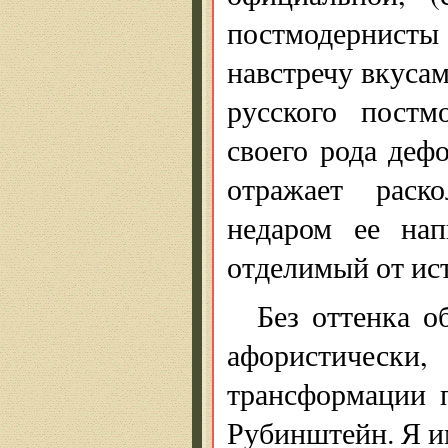
постмодернист
навстречу вкуса
русского пост
своего рода деф
отражает раск
недаром ее нап
отделимый от ист
Без оттенка о
афористически
трансформации 
Рубинштейн. Я им