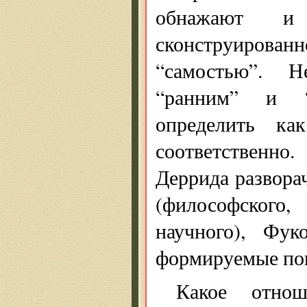
обнажают и 
сконструирован
“самостью”. Н
“ранним” и “
определить к
соответственно.
Деррида разворач
(философского,
научного), Фук
формируемые пов
Какое отно