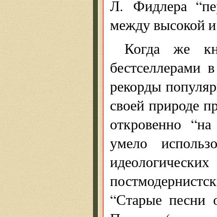
Л. Фидлера “пе
между высокой и
Когда же кн
бестселлерами в
рекорды популяр
своей природе п
откровенно “на
умело использ
идеологическ
постмодернист
“Старые песни 