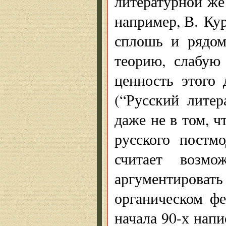
литературной же
например, В. К
сплошь и рядом
теорию, слабую 
ценность этого 
(“Русский литер
даже не в том, ч
русского постм
считает возм
аргументировать
органическом ф
начала 90-х напи