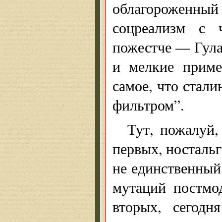
облагороженный 
соцреализм с 
пожестче — Гула
и мелкие приме
самое, что стал
фильтром”.
Тут, пожалуй,
первых, носталь
не единственный,
мутаций постмод
вторых, сегод