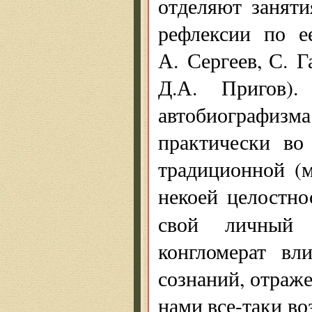
отделяют заняти
рефлексии по е
А. Сергеев, С. 
Д.А. Пригов).
автобиографиз
практически во
традиционной (м
некоей целостно
свой личны
конгломерат вл
сознаний, отраже
нами все-таки во