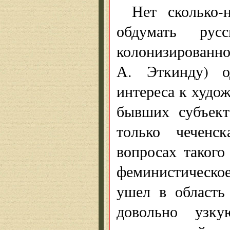
Нет сколько-
обдумать рус
колонизирова
А. Эткинду) о
интереса к худо
бывших субъект
только чеченс
вопросах такого
феминистическо
ушел в область
довольно узк