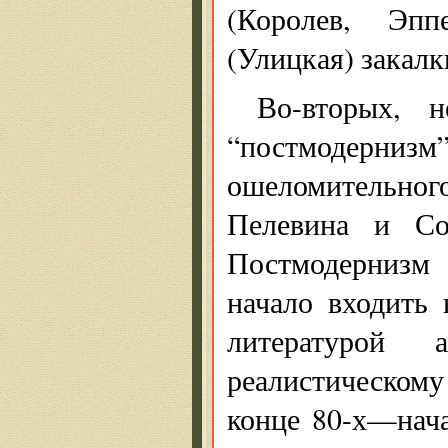
(Королев, Эпп
(Улицкая) закалк
Во-вторых, 
“постмодерниз
ошеломительног
Пелевина и Со
Постмодернизм 
начало входить 
литературой 
реалистическом
конце 80-х—нача