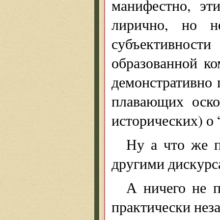
манифестно, эт
лирично, но н
субъективност
образованной ко
демонстративно 
плавающих оско
исторических) о
Ну а что же п
другими дискурс
А ничего не п
практически нез