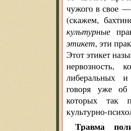
чужого в свое —
(скажем, бахти
культурные
прак
этикет
, эти пр
Этот этикет назы
нервозность, 
либеральных и
говоря уже об
которых так п
культурно-психо
Травма пол