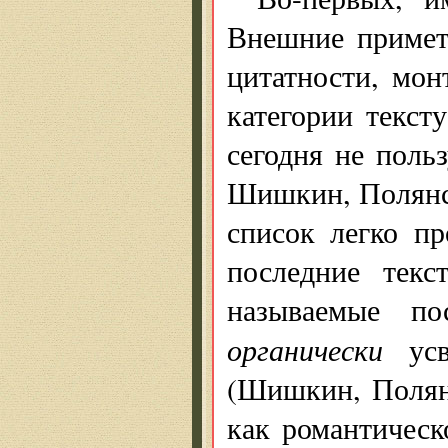
Внешние примет
цитатности, мон
категории текст
сегодня не поль
Шишкин, Полянск
список легко п
последние текс
называемые по
органически
усв
(Шишкин, Полянс
как романтическ