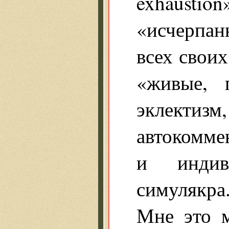
exhaust
«исчерпан
всех свои
«живые, 
эклектизм
автокомме
и индив
симулякра.
Мне это 