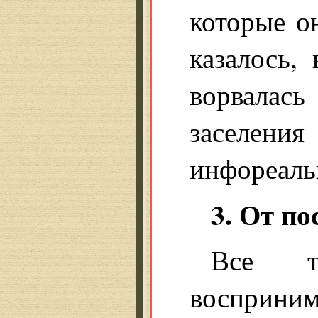
которые о
казалось,
ворвалась
заселени
инфореаль
3. От по
Все т
восприним