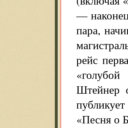
(включая 
— наконец,
пара, начи
магистрал
рейс перв
«голубой
Штейнер 
публикует
«Песня о 