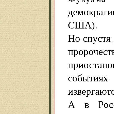
демократи
США).
Но спустя
пророчест
приостан
события
извергаютс
А в Росс