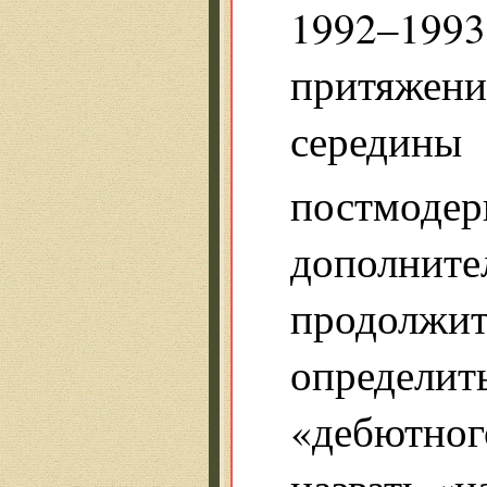
1992–199
притяжен
середины
постмодер
дополните
продолжи
определит
«дебютно
назвать «на