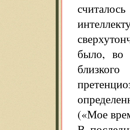
считалось
интеллек
сверхуто
было, во 
близкого
претенцио
определен
(«Мое вре
В последн