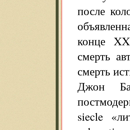
после кол
объявленн
конце XX
смерть ав
смерть ист
Джон Ба
постмодерн
siecle «л