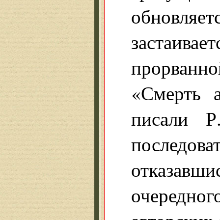
обновляе
застаивае
прорванно
«Смерть а
писали Р
последо
отказавш
очередног