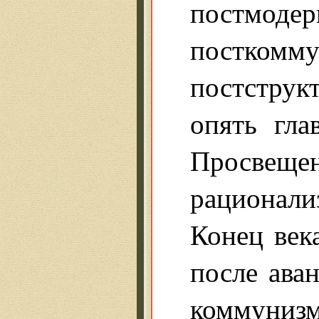
постмодер
постко
постструкт
опять гла
Просвеще
рационал
Конец века
после ава
коммунизм