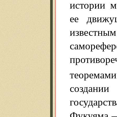
истории м
ее движу
известн
саморефе
противоре
теоремами
создании
государс
Фукуяма —