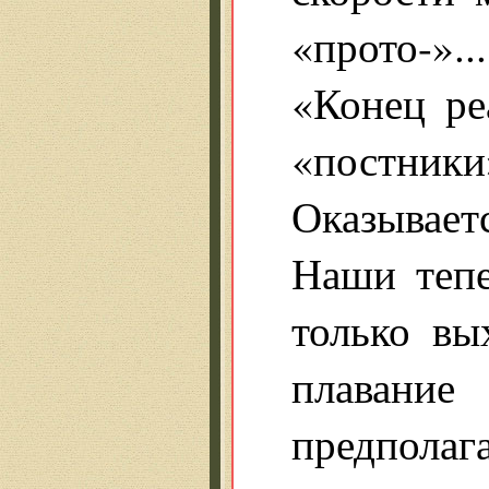
«прото-»...
«Конец ре
«постники»
Оказываетс
Наши теп
только вы
плавание
предполага