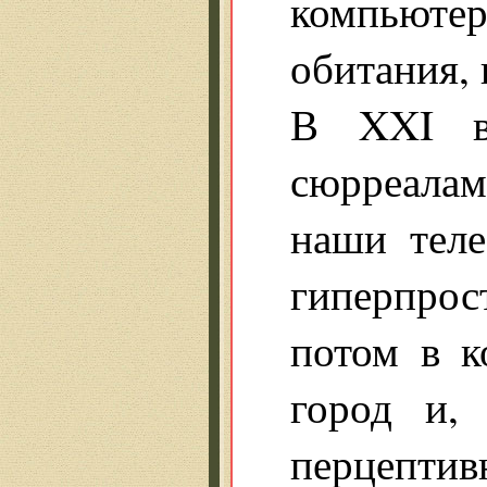
компьют
обитания, 
В XXI ве
сюрреала
наши теле
гиперпрос
потом в к
город и,
перцептив