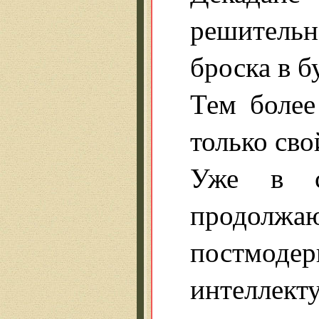
решительн
броска в б
Тем более
только сво
Уже в с
продолжаю
постмод
интеллект