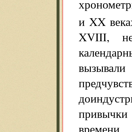
хронометр
и XX века
XVIII, н
календар
вызывал
предчувст
доиндус
привычки
времени