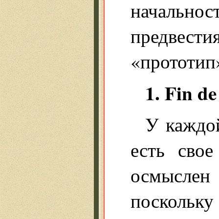
начальнос
предвест
«прототип»
1. Fin de
У каждо
есть сво
осмыслен
поскольк