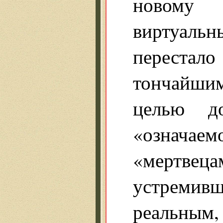
новому
виртуаль
переста
тончайши
целью д
«означае
«мертве
устремивш
реальным