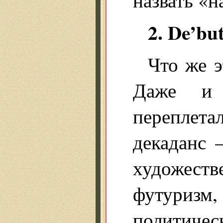
2. De’but
Что же э
Даже и 
переплет
декаданс 
художес
футуриз
политичес