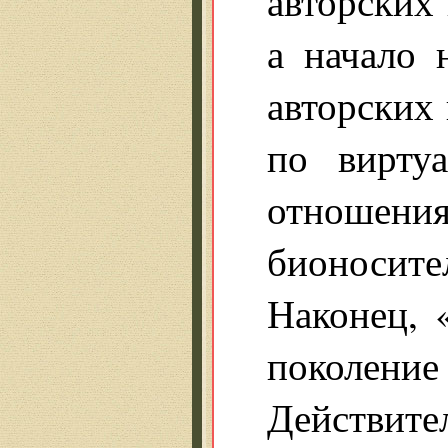
авторских 
а начало 
авторских
по вирту
отноше
бионосите
Наконец, 
поколени
Действит