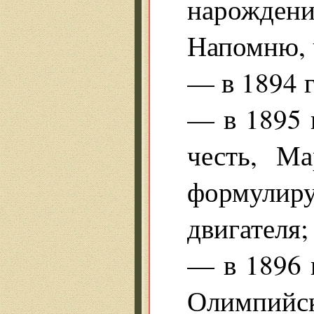
нарождение
Напомню, 
— в 1894 г
— в 1895 г
честь, Ма
формулир
двигателя;
— в 1896 
Олимпийск