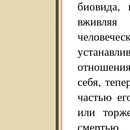
биовида, 
вживляя
человечес
устанавл
отношения
себя, тепе
частью ег
или торж
смертью 