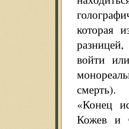
голограф
которая и
разницей
войти ил
монореаль
смерть).
«Конец ис
Кожев и 