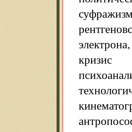
суфражи
рентгено
электрона
кризис 
психоанал
техноло
кинематог
антропосо