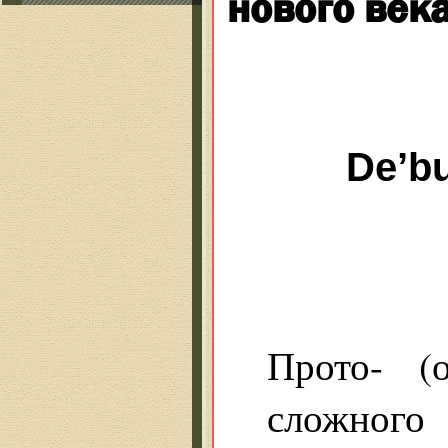
нового век
De’bu
Прото- (о
сложного