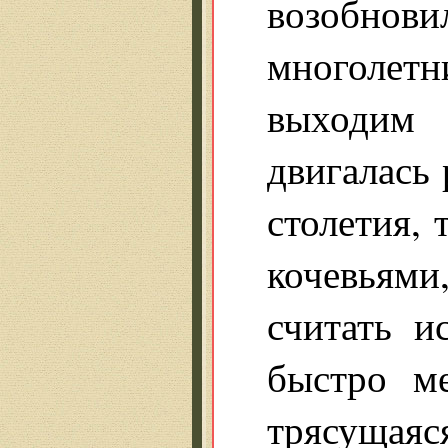
возобновил
многолетн
выходим 
двигалась 
столетия,
кочевьям
считать и
быстро м
трясущая