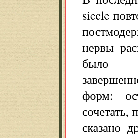
siecle пов
постмодер
нервы рас
было ск
завершен
форм: ос
сочетать, 
сказано д