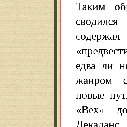
Таким об
сводился
содержал
«предвест
едва ли 
жанром с
новые пут
«Вех» до
Декаданс