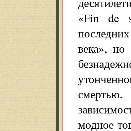
десятилети
«Fin de 
последних
века», но
безнаде
утонченно
смертью.
зависимос
модное тог