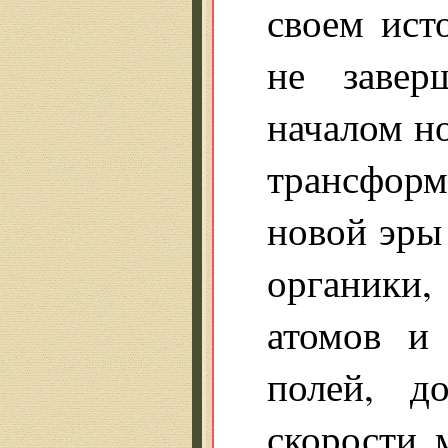
своем ист
не завер
началом н
трансфор
новой эры
органики
атомов и
полей, д
скорости 