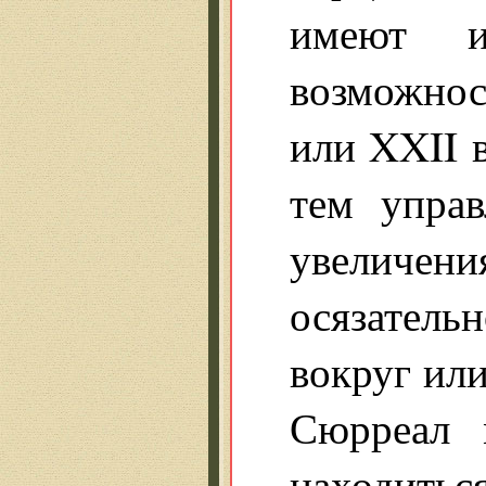
имеют и
возможно
или XXII 
тем упра
увеличен
осязатель
вокруг или
Сюрреал 
находить