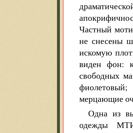
драматическ
апокрифично
Частный моти
не снесены ш
искомую плоть
виден фон: 
свободных ма
фиолетовый
мерцающие оч
Одна из вы
одежды МТИ