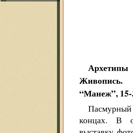
Архетипы 
Живопись. 
“Манеж”, 15-
Пасмурный
концах. В о
выставку фот