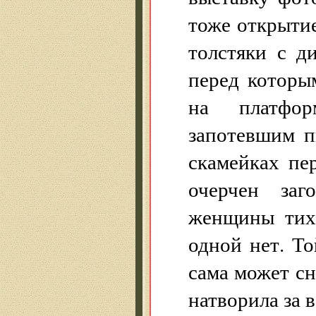
тоже открыти
толстяки с д
перед которы
на платфор
запотевшим п
скамейках пе
очерчен заг
женщины тихо
одной нет. То
сама может сн
натворила за в