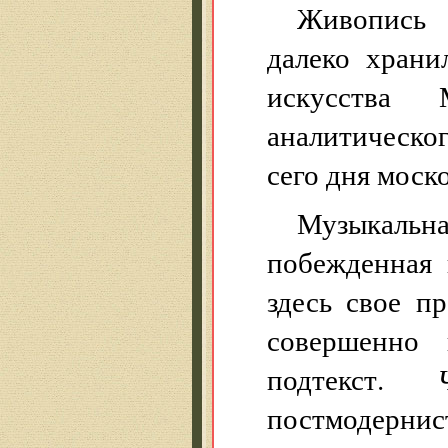
Живопись 
далеко храни
искусства
аналитическог
сего дня моск
Музыкальна
побежденная 
здесь свое п
совершенно 
подтекст.
постмодерни