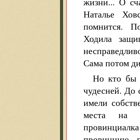
жизни... О с
Наталье Хов
помнится. П
Ходила защи
несправедлив
Сама потом ди
Но кто бы 
чудесней. До
имели собств
места на 
провинциалк
провинцию, п