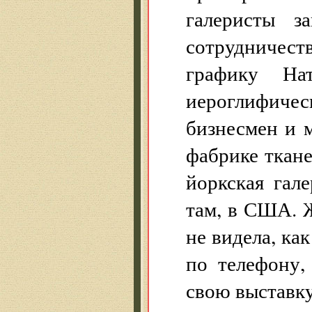
галеристы з
сотрудниче
графику Н
иероглифич
бизнесмен и 
фабрике ткан
йоркская гал
там, в США. 
не видела, ка
по телефону,
свою выставку