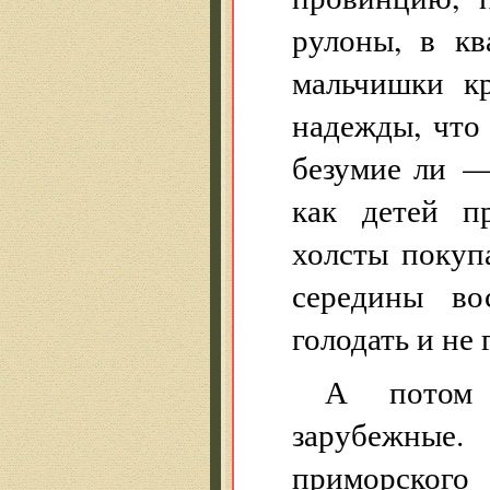
рулоны, в кв
мальчишки к
надежды, что
безумие ли —
как детей п
холсты покуп
середины во
голодать и не 
А потом 
зарубежные
приморского