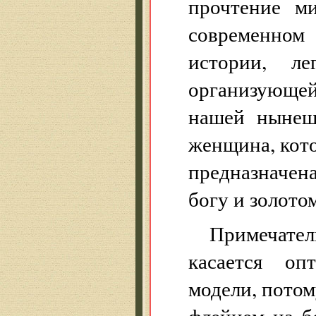
прочтение м
современно
истории, л
организующ
нашей нынеш
женщина, кото
предназначен
богу и золото
Примечатель
касается о
модели, потом
флейцем на б