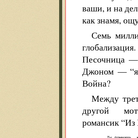
ваши, и на дел
как знамя, ощу
Семь милли
глобализация.
Песочница —
Джоном — “я
Война?
Между трет
другой мот
романсик “Из 
Ты помнишь, к