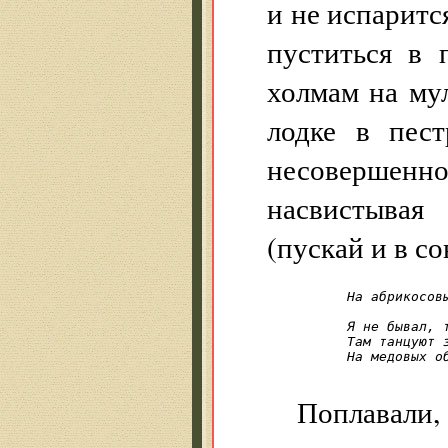
и не испаритс
пуститься в 
холмам на му
лодке в пес
несоверше
насвистывая
(пускай и в со
На абрикосовы
            
Я не бывал, 
Там танцуют з
На медовых о
Поплавал