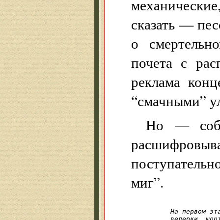
механические,
сказать — пес
о смертельн
почета с рас
реклама кон
“смачными” у
Но — собл
расшифровыва
поступательн
миг”.
На первом эта
ведерки, шор