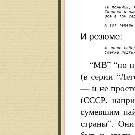
Ты помнишь, 
Склоняя к нам
Все в том сад
             
А вот теперь
И резюме:
А после собе
Слегка подгн
“МВ” “по п
(в серии “Лег
— и не прост
(СССР, напри
сумевшим най
страны”. Они
быт и стали 