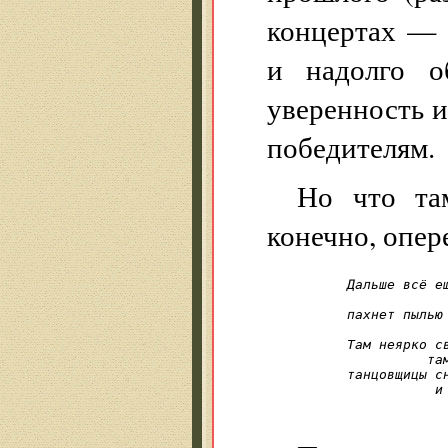
концертах — 
и надолго о
уверенность и
победителям.
Но что та
конечно, опер
Дальше всё ещ
            
пахнет пылью
            
Там неярко св
          та
танцовщицы сн
           и