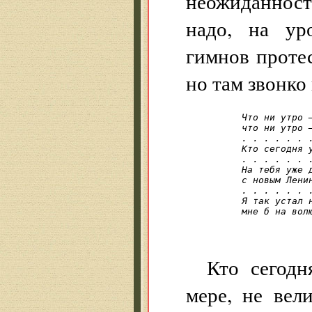
неожиданносте
надо, на ур
гимнов проте
но там звонко
Что ни утро —
что ни утро —
. . . . . . 
Кто сегодня у
. . . . . . 
На тебя уже д
с новым Ленин
. . . . . . 
Я так устал н
мне б на волю
            
Кто сегодн
мере, не вел