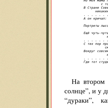
Но моя мама г
         с то
В Стране Сове
      никаких
. . . . . . 
А он кричал: 
            
Портреты лысо
             
Ещё чуть-чуть
            
. . . . . . 
С тех пор про
           см
Вокруг совсем
            и
. . . . . . 
Где тот студе
            
На втором 
солнце”, и у д
“дураки”, к