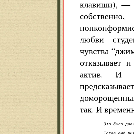
клавиши), — 
собственно,
нонконформис
любви студен
чувства “джим
отказывает и
актив. И м
предсказыв
доморощенных
так. И времен
Это было давн
            
Тогда ещё чит