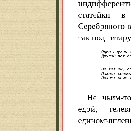
индифферент
статейки в 
Серебряного в
так под гитар
Один дружок м
Другой вот-в

				
Но вот он, сл
Пахнет сеном,
Пахнет чьим-
Не чьим-то
едой, теле
единомышленни