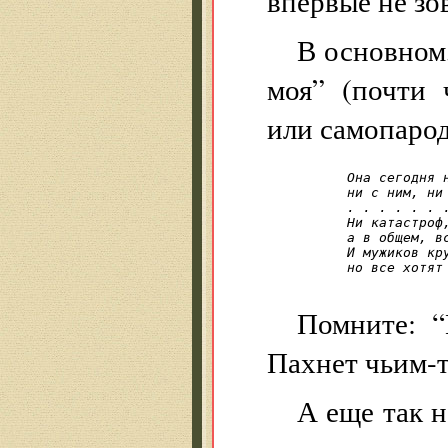
впервые не зо
В основном,
моя” (почти 
или самопарод
Она сегодня н
ни с ним, ни 
. . . . . . 
Ни катастроф,
а в общем, вс
И мужиков кру
но все хотят
Помните: “
Пахнет чьим-т
А еще так н