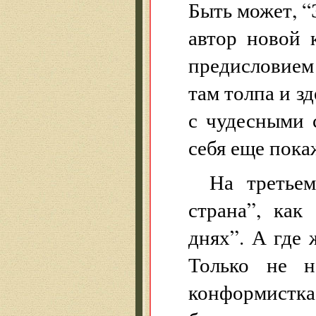
Быть может, 
автор новой 
предисловием
там толпа и з
с чудесными 
себя еще пока
На третьем
страна”, как
днях”. А где
Только не н
конформистк