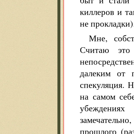
киллеров и т
не прокладки)
Мне, собст
Считаю это
непосредстве
далеким от 
спекуляция. 
на самом себ
убеждения
замечательно
прошлого (ра