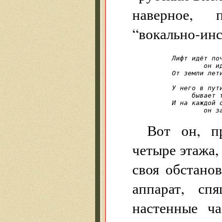
наверное, 
“вокально-инс
Лифт идёт поч
	он идёт ужасно быстро,

От земли лети
	     и от неба до земли.

У него в пути
     бывает т
И на каждой о
Вот он, п
четыре этажа,
своя обстано
аппарат, сп
настенные ч