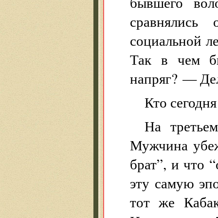
бывшего вол
сравнялись 
социальной ле
Так в чем б
напряг? — Де
Кто сегодня
На третье
Мужчина убеж
брат”, и что 
эту самую эпо
тот же Кабак