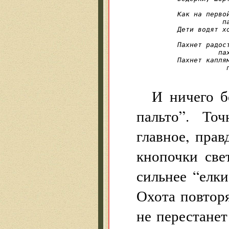
             
Как на первой
           п
Дети водят хо
             
Пахнет радост
          па
Пахнет каплям
            
И ничего 
пальто”. То
главное, прав
кнопочки свет
сильнее “елк
Охота повторя
не перестане