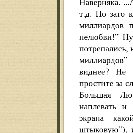
Наверняка. ...
т.д. Но зато 
миллиардов 
нелюбви!” Ну
потрепались, 
миллиардов”
виднее? Не 
простите за сл
Большая Люб
наплевать и 
экрана како
штыковую”), 