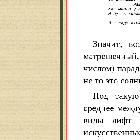
          наш
Как много уте
И пусть козлы
             
Я к саду оты
Значит, во
матрешечный
числом) паради
не то это солн
Под такую
среднее межд
виды лифт 
искусственны