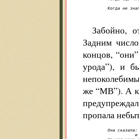
            
Когда не знал
            
Забойно, о
Задним число
концов, “они
урода”), и б
непоколебимы
же “МВ”). А к
предупрежда
пропала небыт
Она сказала: 
           и 