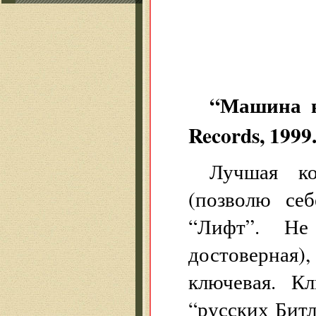
“Машина в
Records, 1999
Лучшая к
(позволю се
“Лифт”. Не
достоверная
ключевая. К
“русских Битл