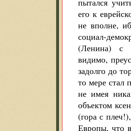
пытался учит
его к еврейск
не вполне, и
социал-демок
(Ленина) с 
видимо, преус
задолго до то
то мере стал 
не имея ника
объектом ксе
(гора с плеч!
Европы, что 