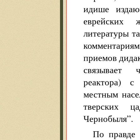
идише издаю
еврейских 
литературы т
комментариям
приемов дидак
связывает 
реактора) с
местным насе
тверских ц
Чернобыля”.
По правде 