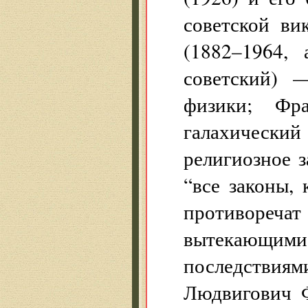
советской в
(1882–1964, 
советский) 
физики; Фр
галахически
религиозное з
“все законы,
противоречат
вытекающими
последствиям
Людвигович Ф