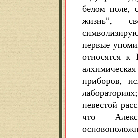
белом поле,
жизнь”, с
символизирую
первые упоми
относятся к 
алхимическая
приборов, и
лабораториях
невестой расс
что Алек
основополож