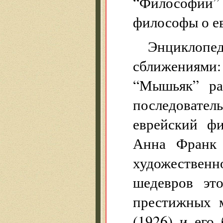
“Философии”
философы о ев
Энциклоп
сближениям
“Мышьяк” ра
последовате
еврейский ф
Анна Франк (
художественн
шедевров эт
престижных 
(1926) и его