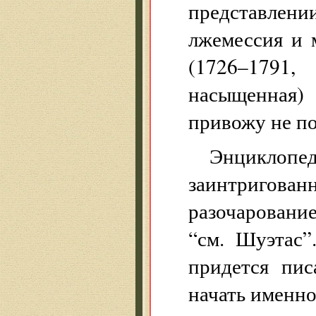
представлени
лжемессия и 
(1726–1791
насыщенная)
привожу не п
Энциклопед
заинтригова
разочарование
“см. Шуэтас”
придется пис
начать именно