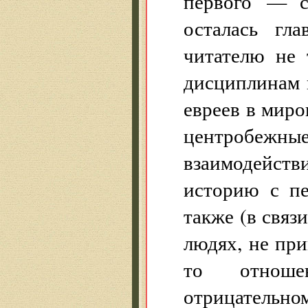
первого — с
осталась гла
читателю не 
дисциплинам и
евреев в миро
центробежны
взаимодейств
историю с пе
также (в связ
людях, не при
то отнош
отрицательном