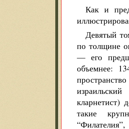
Как и пре
иллюстрирова
Девятый то
по толщине о
— его предш
объемнее: 13
пространств
израильск
кларнетист) 
такие крупн
“Филателия