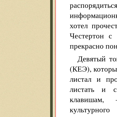
распорядит
информационны
хотел прочес
Честертон с
прекрасно пон
Девятый то
(КЕЭ), которы
листал и про
листать и с
клавишам, 
культурного