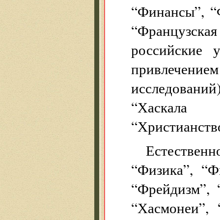
“Финансы”, “
“Французска
российские 
привлечение
исследовани
“Хаскала 
“Христианство
Естествен
“Физика”, “Ф
“Фрейдизм”, 
“Хасмонеи”, 