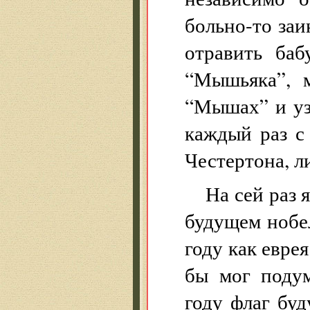
больно-то заи
отравить ба
“Мышьяка”, м
“Мышах” и уз
каждый раз с
Честертона, 
На сей раз 
будущем нобел
году как евре
бы мог подум
году флаг буд