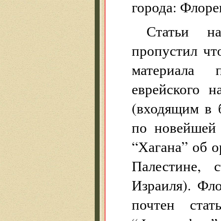
города: Флор
Статьи н
пропустил что
материала 
еврейского н
(входящим в 
по новейшей 
“Хагана” об 
Палестине, 
Израиля). Фл
почтен стат