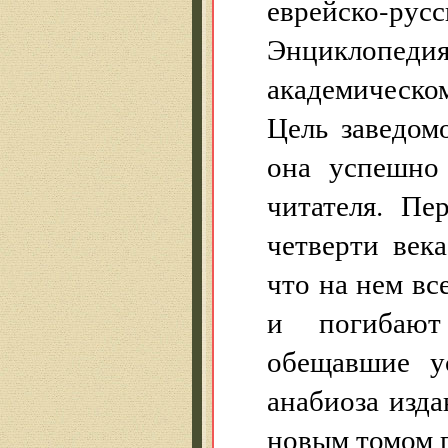
еврейско-ру
Энциклопеди
академическо
Цель заведом
она успешно 
читателя. П
четверти века
что на нем вс
и погибают
обещавшие у
анабиоза изда
новым томом п