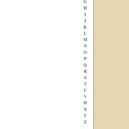
G
H
I
J
K
L
M
N
O
P
Q
R
S
T
U
V
W
X
Y
Z