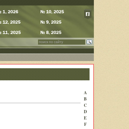
 1, 2026
№ 10, 2025
 12, 2025
№ 9, 2025
 11, 2025
№ 8, 2025
A
B
C
D
E
F