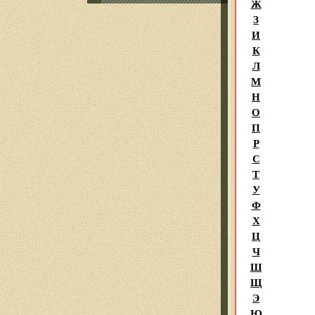
Ж
З
И
К
Л
М
Н
О
П
Р
С
Т
У
Ф
Х
Ц
Ч
Ш
Щ
Э
Ю