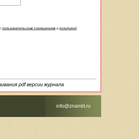
 с
пользовательским соглашением
и
политикой
чивания pdf версии журнала
info@znamlit.ru