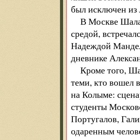
был исключен из 
В Москве Шала
средой, встречал
Надеждой Мандел
дневнике Алексан
Кроме того, Ша
теми, кто вошел в
на Колыме: сцен
студенты Москов
Португалов, Гали
одаренным челов