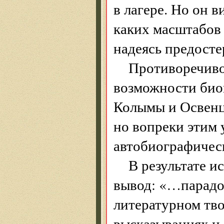
в лагере. Но он в
каких масштабов 
надеясь предосте
Противоречиво
возможности био
Колымы и Освенц
но вопреки этим
автобиографичес
В результате 
вывод: «…парадок
литературном тво
высказываниях и 