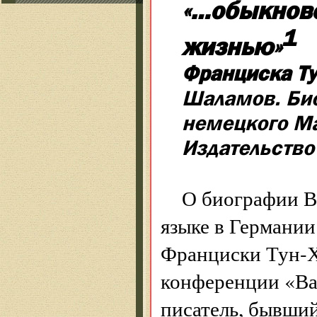
«…обыкнове
1
жизнью»
Франциска Т
Шаламов. Био
немецкого Ма
Издательство
О биографии В
языке в Германии 
Франциски Тун-
конференции «Вар
писатель, бывши