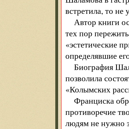
встретила, то не 
Автор книги о
тех пор пережить
«эстетические пр
определявшие его
Биография Шал
позволила состоя
«Колымских расс
Франциска обр
противоречие тв
людям не нужно з