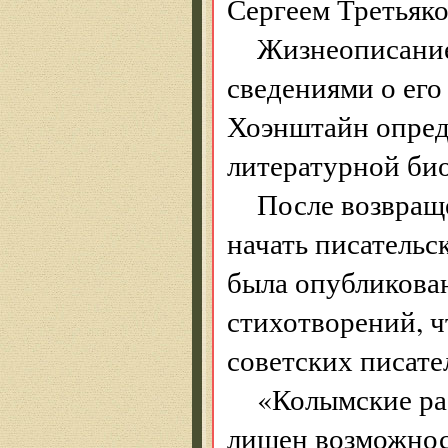
Сергеем Третьяк
Жизнеописани
сведениями о его
Хоэнштайн опреде
литературной би
После возвращ
начать писательс
была опубликован
стихотворений, ч
советских писате
«Колымские рас
лишен возможност