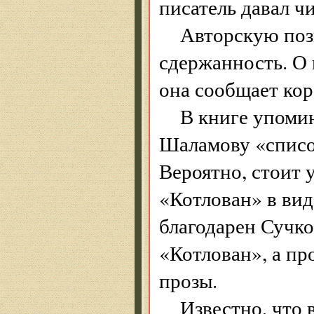
писатель давал ч
Авторскую поз
сдержанность. О
она сообщает кор
В книге упоми
Шаламову «списо
Вероятно, стоит 
«Котлован» в ви
благодарен Сучко
«Котлован», а пр
прозы.
Известно, что