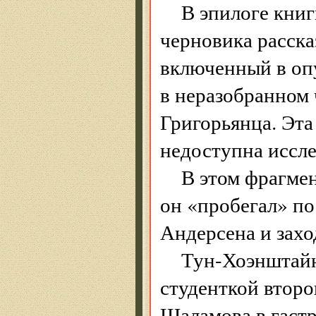
В эпилоге кни
черновика расска
включенный в оп
в неразобранном 
Григорьянца. Эта
недоступна иссле
В этом фрагмен
он «пробегал» п
Андерсена и захо
Тун-Хоэнштайн 
студенткой второ
Шаламова в гаст