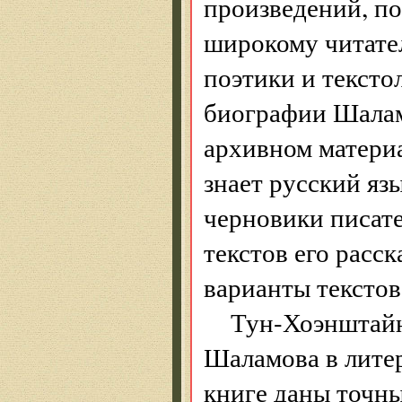
произведений, по
широкому читате
поэтики и текст
биографии Шаламо
архивном матери
знает русский яз
черновики писате
текстов его расс
варианты текстов
Тун-Хоэнштайн
Шаламова в литер
книге даны точн