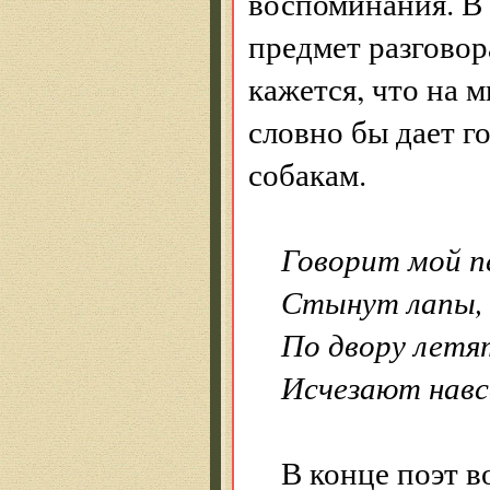
воспоминания. В 
предмет разговор
кажется, что на 
словно бы дает г
собакам.
Говорит мой пе
Стынут лапы, 
По двору летя
Исчезают навс
В конце поэт в