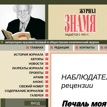
литературно-художественный и общественно-политический журнал
ГЛАВНАЯ
РЕДАКЦИЯ
КОНТАКТЫ
С
ИСТОРИЯ ЖУРНАЛА
АВТОРЫ
НОВОСТИ
ЛАУРЕАТЫ ЖУРНАЛА
ПРОЕКТЫ
НАБЛЮДАТЕ
АРХИВ
АНОНС
рецензии
СВЕЖИЙ НОМЕР
СОДЕРЖАНИЕ ЖУРНАЛОВ
ГАЛЕРЕЯ
Печаль моя
ВХОД