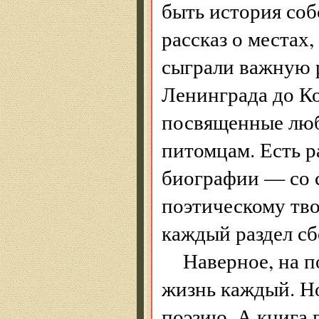
быть история соб
рассказ о местах
сыграли важную р
Ленинграда до Ко
посвященные люби
питомцам. Есть р
биографии — со 
поэтическому тво
каждый раздел сб
Наверное, на п
жизнь каждый. Но
поэзию. А книга г