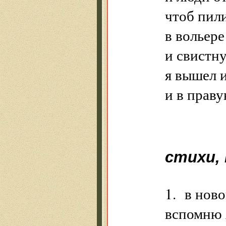
чтоб пили
в вольере
и свистн
я вышел 
и в прав
стихи,
1. в нов
вспомню 