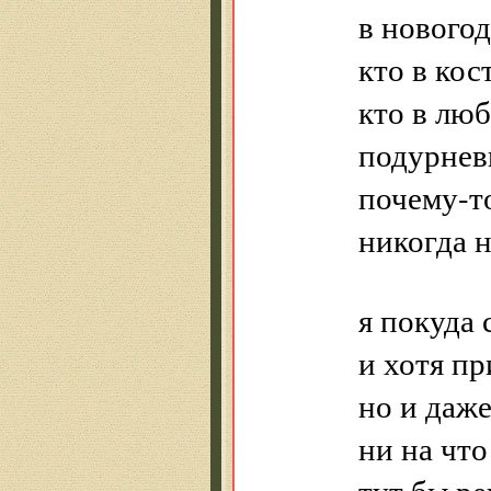
в новогод
кто в кос
кто в лю
подурнев
почему-т
никогда н
я покуда 
и хотя пр
но и даж
ни на что
тут бы ре