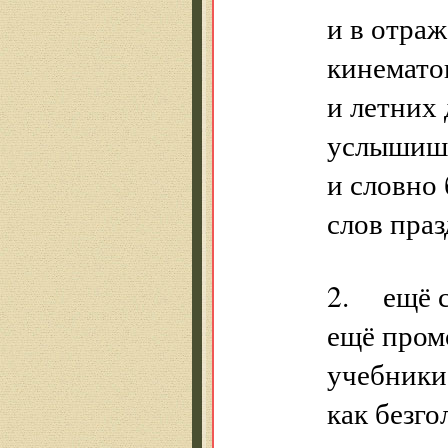
и в отраж
кинемато
и летних
услышишь
и словно
слов пра
2. ещё с
ещё пром
учебники
как безг