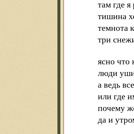
там где я
тишина х
темнота к
три снежи
ясно что 
люди уши
а ведь вс
или где и
почему же
да и утро