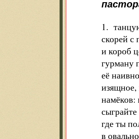
пастор
1. танцу
скорей с
и короб ц
гурману 
её наивно
изящное,
намёков:
сыграйте 
где ты п
в овально