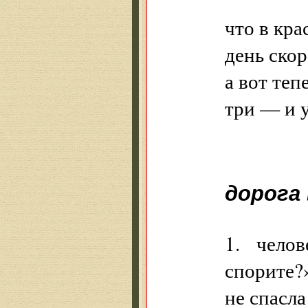
что в кра
день скор
а вот теп
три — и 
дорога
1. челове
спорите?
не спасла