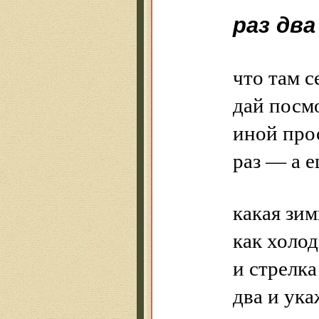
раз дв
что там с
дай посм
иной про
раз — а 
какая зим
как холод
и стрелка
два и ука