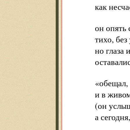
как несча
он опять 
тихо, без
но глаза 
оставалис
«обещал,
и в живом
(он услы
а сегодня