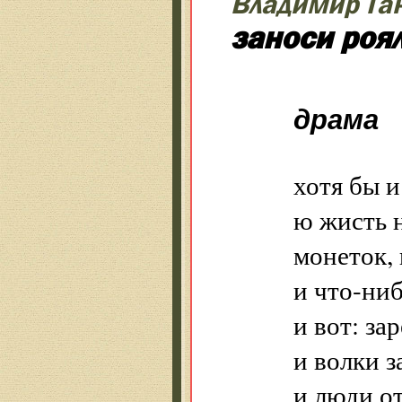
Владимир Га
заноси роя
драма
хотя бы и
ю жисть 
монеток, 
и что-ниб
и вот: за
и волки з
и люди о