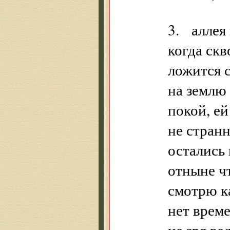
3. аллея
когда скв
ложится с
на землю
покой, е
не странн
остались 
отныне ч
смотрю ка
нет врем
не зря ве