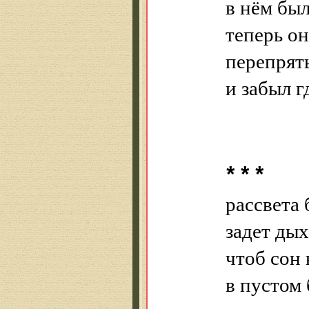
в нём бы
теперь о
перепрят
и забыл г
* * *
рассвета
задет ды
чтоб сон
в пустом 