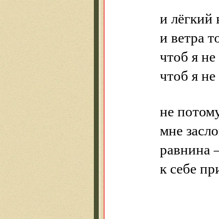
и лёгкий 
и ветра т
чтоб я не
чтоб я не
не потом
мне засло
равнина 
к себе пр