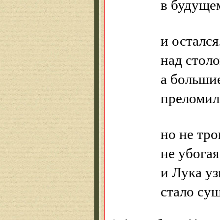
в будущем
и остался
над столо
а больши
преломил,
но не тро
не убогая
и Лука уз
стало су