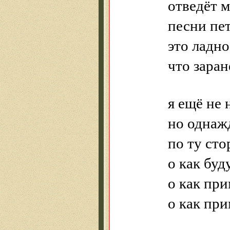
отведёт м
песни пет
это ладно
что заран
я ещё не 
но однаж
по ту ст
о как буд
о как при
о как пр