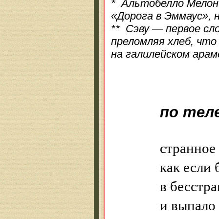
* Альтобелло Мелон
«Дорога в Эммаус», н
** Сэву — первое сло
преломляя хлеб, что
на галилейском арам
по тел
странное
как если 
в бесстр
и выпало