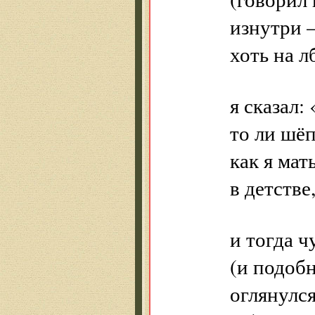
изнутри
хоть на 
я сказал:
то ли шё
как я мат
в детстве
и тогда ч
(и подобн
оглянулся