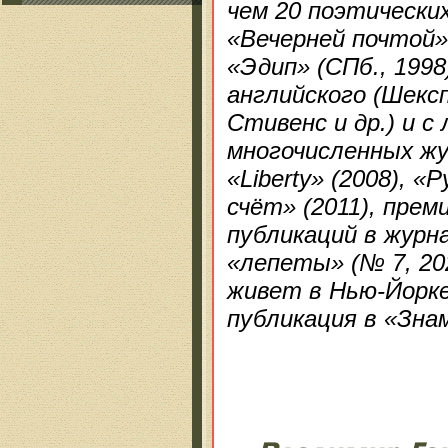
чем 20 поэтически
«Вечерней почтой» 
«Эдип» (СПб., 1998)
английского (Шексп
Стивенс и др.) и с
многочисленных жу
«Liberty» (2008), «
счёт» (2011), прем
публикаций в журн
«лепеты» (№ 7, 202
живет в Нью-Йорк
публикация в «Зна