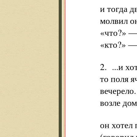
и тогда 
молвил о
«что?» —
«кто?» —
2. ...и х
то поля я
вечерело
возле дом
он хотел
(говорил 