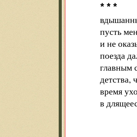
* * *
вдышанны
пусть мен
и не оказ
поезда да
главным 
детства, 
время ухо
в длящее