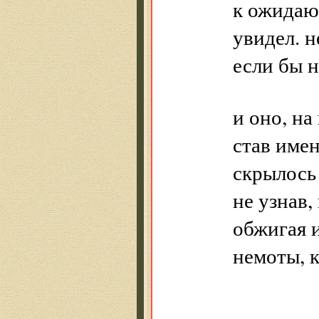
к ожидаю
увидел. не
если бы н
и оно, на
став имен
скрылось
не узнав,
обжигая 
немоты, к