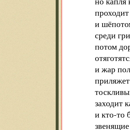
но капля
проходит
и шёпото
среди гр
потом до
отяготятс
и жар по
приляжет
тоскливы
заходит 
и кто-то 
звенящие