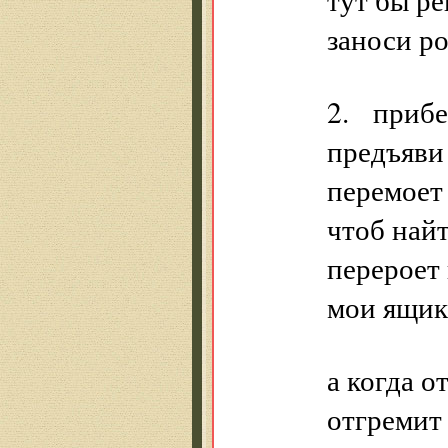
заноси ро
2. прибе
предъяви
перемоет
чтоб найт
перероет 
мои ящи
а когда о
отгремит