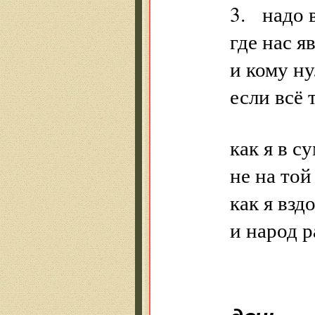
3. надо 
где нас я
и кому ну
если всё 
как я в с
не на той
как я взд
и народ р